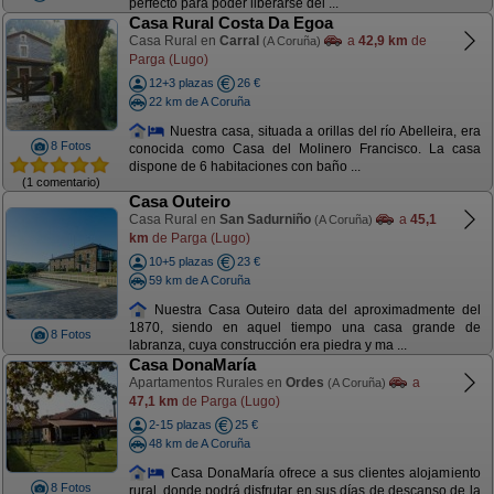
perfecto para poder liberarse del ...
Casa Rural Costa Da Egoa
Casa Rural en
Carral
a
42,9 km
de
(A Coruña)
Parga (Lugo)
12+3 plazas
26 €
22 km de A Coruña
Nuestra casa, situada a orillas del río Abelleira, era
8 Fotos
conocida como Casa del Molinero Francisco. La casa
dispone de 6 habitaciones con baño ...
(1 comentario)
Casa Outeiro
Casa Rural en
San Sadurniño
a
45,1
(A Coruña)
km
de Parga (Lugo)
10+5 plazas
23 €
59 km de A Coruña
Nuestra Casa Outeiro data del aproximadmente del
1870, siendo en aquel tiempo una casa grande de
8 Fotos
labranza, cuya construcción era piedra y ma ...
Casa DonaMaría
Apartamentos Rurales en
Ordes
a
(A Coruña)
47,1 km
de Parga (Lugo)
2-15 plazas
25 €
48 km de A Coruña
Casa DonaMaría ofrece a sus clientes alojamiento
8 Fotos
rural, donde podrá disfrutar en sus días de descanso de la