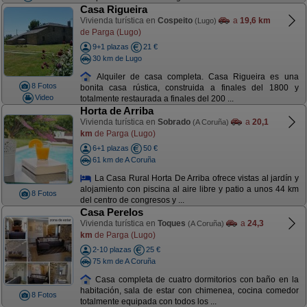
Casa Rigueira
Vivienda turística en
Cospeito
a
19,6 km
(Lugo)
de Parga (Lugo)
9+1 plazas
21 €
30 km de Lugo
Alquiler de casa completa. Casa Rigueira es una
8 Fotos
bonita casa rústica, construida a finales del 1800 y
Video
totalmente restaurada a finales del 200 ...
Horta de Arriba
Vivienda turística en
Sobrado
a
20,1
(A Coruña)
km
de Parga (Lugo)
6+1 plazas
50 €
61 km de A Coruña
La Casa Rural Horta De Arriba ofrece vistas al jardín y
alojamiento con piscina al aire libre y patio a unos 44 km
8 Fotos
del centro de congresos y ...
Casa Perelos
Vivienda turística en
Toques
a
24,3
(A Coruña)
km
de Parga (Lugo)
2-10 plazas
25 €
75 km de A Coruña
Casa completa de cuatro dormitorios con baño en la
habitación, sala de estar con chimenea, cocina comedor
8 Fotos
totalmente equipada con todos los ...