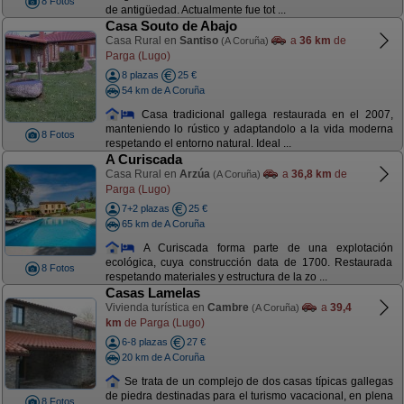
8 Fotos
de antigüedad. Actualmente fue tot ...
Casa Souto de Abajo
Casa Rural en
Santiso
a
36 km
de
(A Coruña)
Parga (Lugo)
8 plazas
25 €
54 km de A Coruña
Casa tradicional gallega restaurada en el 2007,
manteniendo lo rústico y adaptandolo a la vida moderna
8 Fotos
respetando el entorno natural. Ideal ...
A Curiscada
Casa Rural en
Arzúa
a
36,8 km
de
(A Coruña)
Parga (Lugo)
7+2 plazas
25 €
65 km de A Coruña
A Curiscada forma parte de una explotación
ecológica, cuya construcción data de 1700. Restaurada
8 Fotos
respetando materiales y estructura de la zo ...
Casas Lamelas
Vivienda turística en
Cambre
a
39,4
(A Coruña)
km
de Parga (Lugo)
6-8 plazas
27 €
20 km de A Coruña
Se trata de un complejo de dos casas típicas gallegas
de piedra destinadas para el turismo vacacional, en plena
8 Fotos