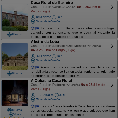
Casa Rural de Barreiro
Casa Rural en
Curtis
a
25,3 km
de
(A Coruña)
Parga (Lugo)
10+3 plazas
20 €
60 km de A Coruña
La casa rural El Barreiro está situada en un lugar
tranquilo con su encanto que entrega al visitante la
8 Fotos
belleza de lo bien hecho para un dis ...
Abeiro da Loba
Casa Rural en
Sobrado / Dos Monxes
(A Coruña)
a
25,3 km
de Parga (Lugo)
26+4 plazas
40 €
59 km de A Coruña
Abeiro da loba es una antigua casa de labranza
rehabilitada y reconvertida en alojamiento rural, orientado
8 Fotos
a peregrinos, grupos de amigos y ...
A Cobacha Casa Rural
Casa Rural en
Paderne
a
26,8 km
de
(A Coruña)
Parga (Lugo)
2-12+2 plazas
32 €
35 km de A Coruña
Las dos Casas Rurales A Cobacha te sorprenderán
8 Fotos
por su especial encanto y el esmerado cuidado que han
Video
puesto sus propietarios en los detalle ...