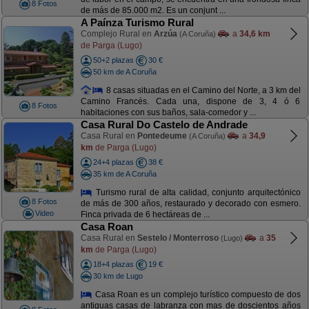
8 Fotos
de más de 85.000 m2. Es un conjunt ...
A Paínza Turismo Rural
Complejo Rural en
Arzúa
a
34,6 km
(A Coruña)
de Parga (Lugo)
50+2 plazas
30 €
50 km de A Coruña
8 casas situadas en el Camino del Norte, a 3 km del
Camino Francés. Cada una, dispone de 3, 4 ó 6
8 Fotos
habitaciones con sus baños, sala-comedor y ...
Casa Rural Do Castelo de Andrade
Casa Rural en
Pontedeume
a
34,9
(A Coruña)
km
de Parga (Lugo)
24+4 plazas
38 €
35 km de A Coruña
Turismo rural de alta calidad, conjunto arquitectónico
8 Fotos
de más de 300 años, restaurado y decorado con esmero.
Video
Finca privada de 6 hectáreas de ...
Casa Roan
Casa Rural en
Sestelo / Monterroso
a
35
(Lugo)
km
de Parga (Lugo)
18+4 plazas
19 €
30 km de Lugo
Casa Roan es un complejo turístico compuesto de dos
antiguas casas de labranza con mas de doscientos años