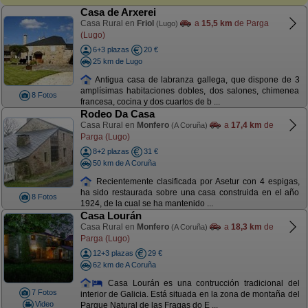
Casa de Arxerei
Casa Rural en
Friol
a
15,5 km
de Parga
(Lugo)
(Lugo)
6+3 plazas
20 €
25 km de Lugo
Antigua casa de labranza gallega, que dispone de 3
amplísimas habitaciones dobles, dos salones, chimenea
8 Fotos
francesa, cocina y dos cuartos de b ...
Rodeo Da Casa
Casa Rural en
Monfero
a
17,4 km
de
(A Coruña)
Parga (Lugo)
8+2 plazas
31 €
50 km de A Coruña
Recientemente clasificada por Asetur con 4 espigas,
ha sido restaurada sobre una casa construida en el año
8 Fotos
1924, de la cual se ha mantenido ...
Casa Lourán
Casa Rural en
Monfero
a
18,3 km
de
(A Coruña)
Parga (Lugo)
12+3 plazas
29 €
62 km de A Coruña
Casa Lourán es una contrucción tradicional del
7 Fotos
interior de Galicia. Está situada en la zona de montaña del
Video
Parque Natural de las Fragas do E ...