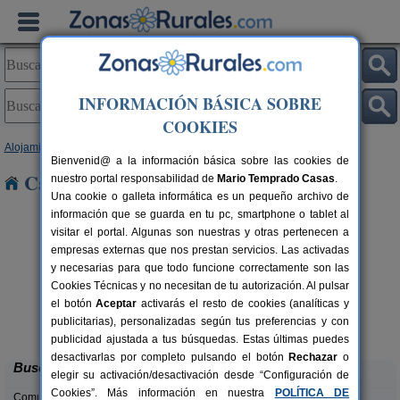
INFORMACIÓN BÁSICA SOBRE
COOKIES
Alojamientos
>
Galicia
>
Lugo
> Parga
Bienvenid@ a la información básica sobre las cookies de
Casas Rurales cerca de Parga
nuestro portal responsabilidad de
Mario Temprado Casas
.
Una cookie o galleta informática es un pequeño archivo de
información que se guarda en tu pc, smartphone o tablet al
visitar el portal. Algunas son nuestras y otras pertenecen a
empresas externas que nos prestan servicios. Las activadas
y necesarias para que todo funcione correctamente son las
Cookies Técnicas y no necesitan de tu autorización. Al pulsar
el botón
Aceptar
activarás el resto de cookies (analíticas y
Casa Guillermo
rs.
10+2 pers.
publicitarias), personalizadas según tus preferencias y con
 €
20 €
Santiago de Reinante (Lugo)
desde
publicidad ajustada a tus búsquedas. Estas últimas puedes
desactivarlas por completo pulsando el botón
Rechazar
o
Buscar
elegir su activación/desactivación desde “Configuración de
Cookies”. Más información en nuestra
POLÍTICA DE
Comunidades: