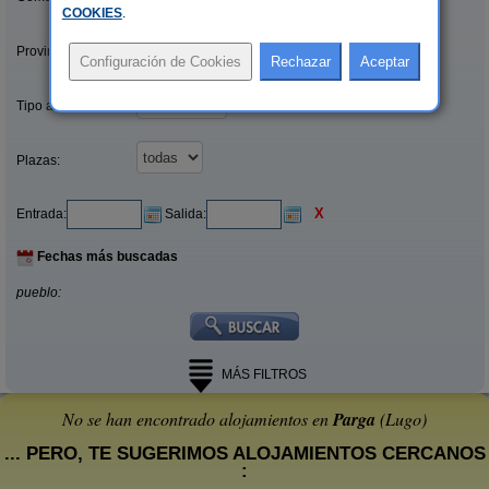
COOKIES
.
Provincias/Islas:
Tipo alquiler:
Plazas:
X
Entrada:
Salida:
Fechas más buscadas
pueblo:
MÁS FILTROS
No se han encontrado alojamientos en
Parga
(Lugo)
... PERO, TE SUGERIMOS ALOJAMIENTOS CERCANOS
: