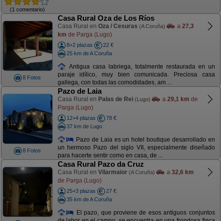
(1 comentario)
Casa Rural Oza de Los Ríos
Casa Rural en
Oza / Cesuras
a
27,3
(A Coruña)
km
de Parga (Lugo)
8+2 plazas
22 €
25 km de A Coruña
Antigua casa labriega, totalmente restaurada en un
paraje idílico, muy bien comunicada. Preciosa casa
8 Fotos
gallega, con todas las comodidades, am ...
Pazo de Laia
Casa Rural en
Palas de Rei
a
29,1 km
de
(Lugo)
Parga (Lugo)
12+4 plazas
78 €
37 km de Lugo
Pazo de Laia es un hotel boutique desarrollado en
un hermoso Pazo del siglo VII, especialmente diseñado
8 Fotos
para hacerte sentir como en casa, de ...
Casa Rural Pazo da Cruz
Casa Rural en
Vilarmaior
a
32,6 km
(A Coruña)
de Parga (Lugo)
25+3 plazas
27 €
35 km de A Coruña
El pazo, que proviene de esos antiguos conjuntos
de labor en el campo, se encuentra en una frondosa finca