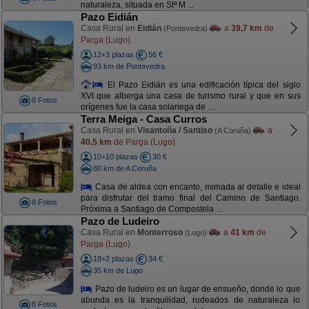
naturaleza, situada en Stª M ...
Pazo Eidián
Casa Rural en
Eidián
a
39,7 km
de
(Pontevedra)
Parga (Lugo)
12+3 plazas
56 €
93 km de Pontevedra
El Pazo Eidián es una edificación típica del siglo
XVI que alberga una casa de turismo rural y que en sus
8 Fotos
orígenes fue la casa solariega de ...
Terra Meiga - Casa Curros
Casa Rural en
Visantoña / Santiso
a
(A Coruña)
40,5 km
de Parga (Lugo)
10+10 plazas
30 €
80 km de A Coruña
Casa de aldea con encanto, mimada al detalle e ideal
para disfrutar del tramo final del Camino de Santiago.
8 Fotos
Próxima a Santiago de Compostela ...
Pazo de Ludeiro
Casa Rural en
Monterroso
a
41 km
de
(Lugo)
Parga (Lugo)
18+2 plazas
34 €
35 km de Lugo
Pazo de ludeiro es un lugar de ensueño, donde lo que
abunda es la tranquilidad, rodeados de naturaleza lo
8 Fotos