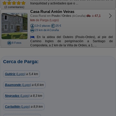
tranquilidad y actividades que o ...
(2 comentarios)
Casa Rural Antón Veiras
Casa Rural en
Poulo / Ordes
a
47,1
(A Coruña)
km
de Parga (Lugo)
13+2 plazas
25 €
23 km de A Coruña
En la aldea del Outeiro (Poulo-Ordes), al pie del
Camino Ingles de perigrinación a Santiago de
8 Fotos
Compostela, a 2 km de la Villa de Ordes, a 1, ...
Cerca de Parga:
Guitiriz
(Lugo)
a 5,4 km
Baamonde
(Lugo)
a 6,6 km
Negradas
(Lugo)
a 8,3 km
Carballido
(Lugo)
a 8,9 km