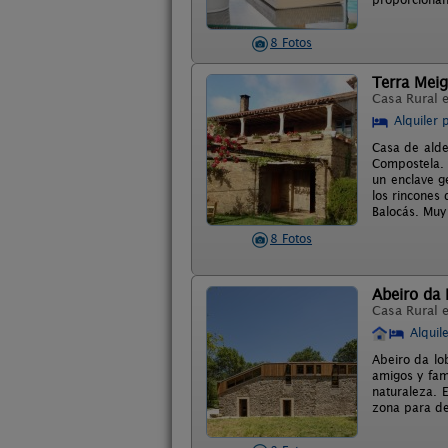
8 Fotos
Terra Meig
Casa Rural 
Alquiler 
Casa de alde
Compostela. 
un enclave g
los rincones
Balocás. Muy 
8 Fotos
Abeiro da
Casa Rural 
Alquil
Abeiro da lo
amigos y fam
naturaleza. 
zona para de