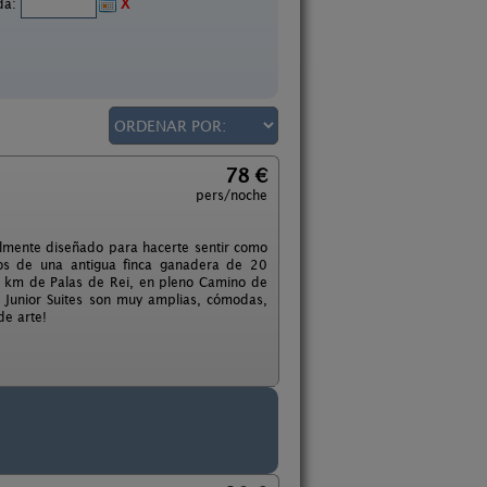
ida:
X
78 €
pers/noche
almente diseñado para hacerte sentir como
os de una antigua finca ganadera de 20
9 km de Palas de Rei, en pleno Camino de
s Junior Suites son muy amplias, cómodas,
de arte!