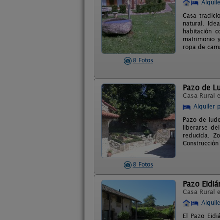
Alquil
Casa tradici
natural. Id
habitación 
matrimonio y
ropa de cama
8 Fotos
Pazo de Lu
Casa Rural 
Alquiler 
Pazo de lude
liberarse de
reducida. Zo
Construcción 
8 Fotos
Pazo Eidiá
Casa Rural 
Alquil
El Pazo Eidi