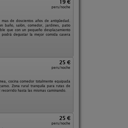
19 €
pers/noche
n mas de doscientos años de antigüedad.
n baño, salón, comedor, jardines, patio
osible que con un pequeño desplazamiento
o podrá degustar la mejor comida casera
25 €
pers/noche
enea, cocina comedor totalmente equipada
canso. Zona rural tranquila para rutas de
l recorrido hasta las mismas caminando.
25 €
pers/noche