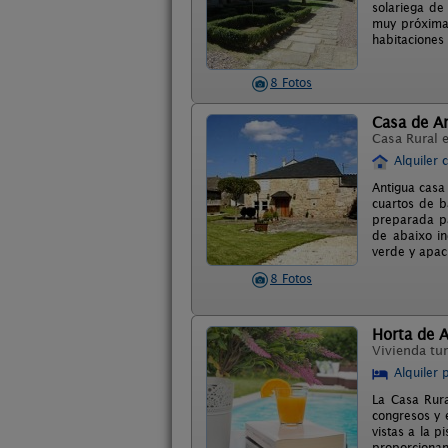
solariega de
muy próxima 
habitaciones 
8 Fotos
Casa de Ar
Casa Rural 
Alquiler 
Antigua casa
cuartos de b
preparada pa
de abaixo in
verde y apac
8 Fotos
Horta de A
Vivienda tur
Alquiler 
La Casa Rura
congresos y 
vistas a la 
proporcionan