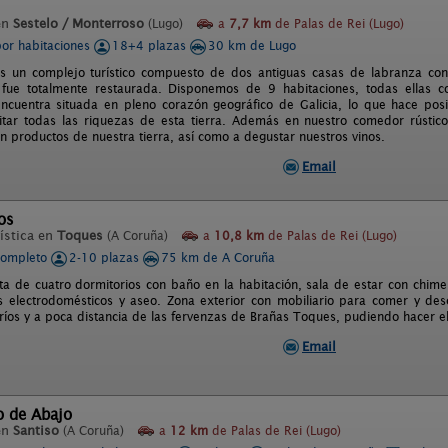
en
Sestelo / Monterroso
(Lugo)
a
7,7 km
de Palas de Rei (Lugo)
por habitaciones
18+4 plazas
30 km de Lugo
s un complejo turístico compuesto de dos antiguas casas de labranza co
fue totalmente restaurada. Disponemos de 9 habitaciones, todas ellas co
 encuentra situada en pleno corazón geográfico de Galicia, lo que hace p
tar todas las riquezas de esta tierra. Además en nuestro comedor rústic
n productos de nuestra tierra, así como a degustar nuestros vinos.
Email
os
ística en
Toques
(A Coruña)
a
10,8 km
de Palas de Rei (Lugo)
completo
2-10 plazas
75 km de A Coruña
a de cuatro dormitorios con baño en la habitación, sala de estar con chim
s electrodomésticos y aseo. Zona exterior con mobiliario para comer y des
ríos y a poca distancia de las fervenzas de Brañas Toques, pudiendo hacer e
Email
o de Abajo
en
Santiso
(A Coruña)
a
12 km
de Palas de Rei (Lugo)