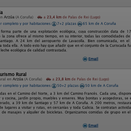
da
en
Arzúa
(A Coruña)
a
23,4 km
de Palas de Rei (Lugo)
er completo y por habitaciones
7+2 plazas
65 km de A Coruña
 forma parte de una explotación ecológica, cuya construcción data de 1
e la zona ofrece al mismo tiempo, en su interior, todas las comodidades d
antiago. A 24 km del aeropuerto de Lavacolla. Bien comunicada, en el c
a toda ella. A todo esto hay que añadir que en el conjunto de la Curiscada f
leche ecológica de calidad contrastada.
Email
urismo Rural
ural en
Arzúa
(A Coruña)
a
23,8 km
de Palas de Rei (Lugo)
er completo y por habitaciones
50+2 plazas
50 km de A Coruña
adas en el Camino del Norte, a 3 km del Camino Francés. Cada una, dispone
 y cocina, jardín propio, muebles y enseres. Muy bonitas y acogedoras, se
lterado, a 39 km de Santiago y 57 km de A Coruña. A 200 metros, restauran
e lugares a visitar y rutas, en cercanías y toda Galicia. Se contratan activ
s de masajes y alquiler de bicicletas. Organizamos comidas de grupo en el
Email