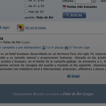
de 31 a 40
Entrada:
-
Sal
de 41 a 50
Fechas más buscadas
más de 50
pueblo:
Palas de Rei
(Lugo)
Ver en el mapa
ia
en
Palas de Rei
(Lugo)
er completo y por habitaciones
12+4 plazas
37 km de Lugo
 es un hotel boutique desarrollado en un hermoso Pazo del siglo VII, especi
bido a su tamaño natural y proporciones humanas. Ubicado en los predi
 prados y bosques, en el medio de la campiña gallega. Se encuentra a 2, 
nemos servicio de recogida del pueblo y traslado al día siguiente. ¡Nuestra
coradas con mobiliario local e internacional, artesanías, alfombras y piezas 
Email
Alojamientos Rurales cercanos a
Palas de Rei (Lugo)