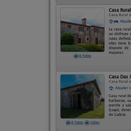
Casa Rural
Casa Rural 
Alquil
La casa rural
un disfrtute
rutas defini
ellas tiene 
dispone de 
mayores.
8 Fotos
Casa Das 
Casa Rural 
Alquiler 
Casa rural d
barbacoa, sa
porche y sal
(Lugo), dent
de Galicia.
8 Fotos
Video