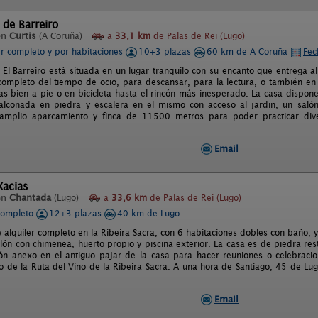
 de Barreiro
en
Curtis
(A Coruña)
a
33,1 km
de Palas de Rei (Lugo)
er completo y por habitaciones
10+3 plazas
60 km de A Coruña
Fec
 El Barreiro está situada en un lugar tranquilo con su encanto que entrega al
 completo del tiempo de ocio, para descansar, para la lectura, o también en
das bien a pie o en bicicleta hasta el rincón más inesperado. La casa dispo
balconada en piedra y escalera en el mismo con acceso al jardin, un sal
amplio aparcamiento y finca de 11500 metros para poder practicar dive
Email
Xacias
en
Chantada
(Lugo)
a
33,6 km
de Palas de Rei (Lugo)
completo
12+3 plazas
40 km de Lugo
e alquiler completo en la Ribeira Sacra, con 6 habitaciones dobles con baño
lón con chimenea, huerto propio y piscina exterior. La casa es de piedra re
ón anexo en el antiguo pajar de la casa para hacer reuniones o celebracio
ro de la Ruta del Vino de la Ribeira Sacra. A una hora de Santiago, 45 de L
Email