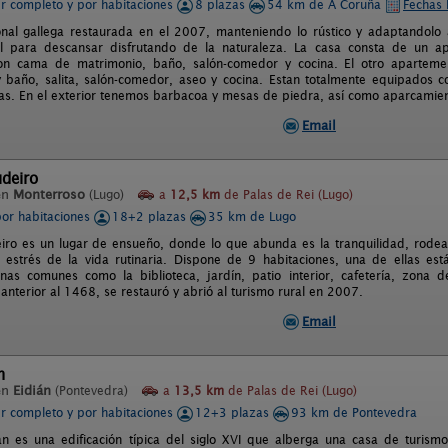
er completo y por habitaciones
8 plazas
54 km de A Coruña
Fechas 
onal gallega restaurada en el 2007, manteniendo lo rústico y adaptandolo
eal para descansar disfrutando de la naturaleza. La casa consta de un 
con cama de matrimonio, baño, salón-comedor y cocina. El otro apartem
 baño, salita, salón-comedor, aseo y cocina. Estan totalmente equipados c
s. En el exterior tenemos barbacoa y mesas de piedra, así como aparcamiento 
Email
deiro
en
Monterroso
(Lugo)
a
12,5 km
de Palas de Rei (Lugo)
por habitaciones
18+2 plazas
35 km de Lugo
iro es un lugar de ensueño, donde lo que abunda es la tranquilidad, rodea
l estrés de la vida rutinaria. Dispone de 9 habitaciones, una de ellas e
nas comunes como la biblioteca, jardín, patio interior, cafetería, zona
anterior al 1468, se restauró y abrió al turismo rural en 2007.
Email
n
en
Eidián
(Pontevedra)
a
13,5 km
de Palas de Rei (Lugo)
er completo y por habitaciones
12+3 plazas
93 km de Pontevedra
án es una edificación típica del siglo XVI que alberga una casa de turism