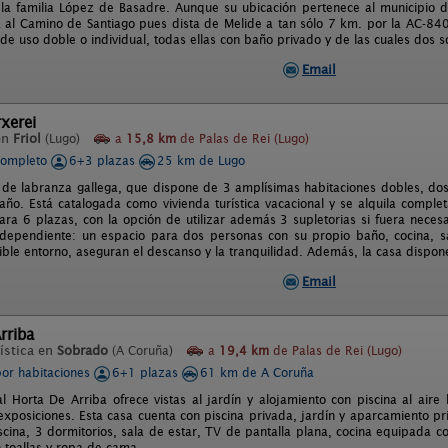
 la familia López de Basadre. Aunque su ubicación pertenece al municipio 
al Camino de Santiago pues dista de Melide a tan sólo 7 km. por la AC-840
de uso doble o individual, todas ellas con baño privado y de las cuales dos s
Email
xerei
en
Friol
(Lugo)
a
15,8 km
de Palas de Rei (Lugo)
completo
6+3 plazas
25 km de Lugo
 de labranza gallega, que dispone de 3 amplísimas habitaciones dobles, dos
año. Está catalogada como vivienda turística vacacional y se alquila comple
ra 6 plazas, con la opción de utilizar además 3 supletorias si fuera necesa
dependiente: un espacio para dos personas con su propio baño, cocina, sal
ible entorno, aseguran el descanso y la tranquilidad. Además, la casa dispon
Email
rriba
ística en
Sobrado
(A Coruña)
a
19,4 km
de Palas de Rei (Lugo)
por habitaciones
6+1 plazas
61 km de A Coruña
l Horta De Arriba ofrece vistas al jardín y alojamiento con piscina al aire
exposiciones. Esta casa cuenta con piscina privada, jardín y aparcamiento pri
piscina, 3 dormitorios, sala de estar, TV de pantalla plana, cocina equipada 
 toallas y ropa de cama.