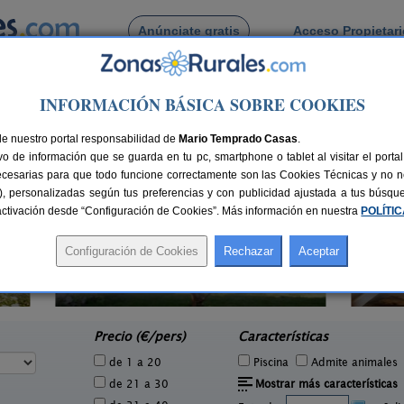
Anúnciate gratis
Acceso Propietar
Busca por pueblo
INFORMACIÓN BÁSICA SOBRE COOKIES
as de Rei
de nuestro portal responsabilidad de
Mario Temprado Casas
.
o de información que se guarda en tu pc, smartphone o tablet al visitar el port
ecesarias para que todo funcione correctamente son las Cookies Técnicas y no ne
rias), personalizadas según tus preferencias y con publicidad ajustada a tus búsq
sactivación desde “Configuración de Cookies”. Más información en nuestra
POLÍTI
Albergue Casa Cuartel
6 pers.
34+1 pers.
25 €
15 €
A Fonsagrada (Lugo)
e
desde
Precio (€/pers)
Características
de 1 a 20
Piscina
Admite animales
de 21 a 30
Mostrar más características