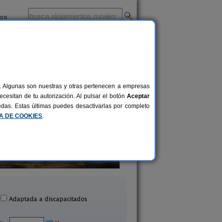
ios
-
al. Algunas son nuestras y otras pertenecen a empresas
cesitan de tu autorización. Al pulsar el botón
Aceptar
uedas. Estas últimas puedes desactivarlas por completo
CA DE COOKIES
.
Casa Rural Areal
Casa Farruquita
18+10 pers.
49 €
Viveiro (Lugo)
Cervo (Lugo)
desde
Adaptada a discapacitados