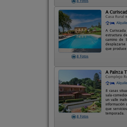
8 Fotos
A Curisca
Casa Rural 
Alquil
A Curiscada
estructura d
camino de S
desplazarse 
que produce 
8 Fotos
A Paínza T
Complejo R
Alquil
8 casas situ
sala-comedor
un valle ina
información d
que servicio
temporada.
8 Fotos