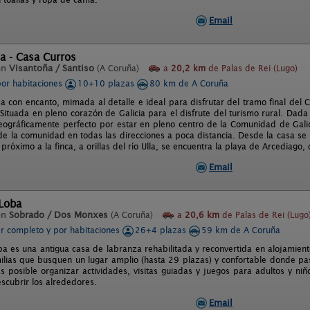
Email
a - Casa Curros
en
Visantoña / Santiso
(A Coruña)
a
20,2 km
de Palas de Rei (Lugo)
por habitaciones
10+10 plazas
80 km de A Coruña
a con encanto, mimada al detalle e ideal para disfrutar del tramo final del
Situada en pleno corazón de Galicia para el disfrute del turismo rural. Dada 
eográficamente perfecto por estar en pleno centro de la Comunidad de Galic
 de la comunidad en todas las direcciones a poca distancia. Desde la casa se
próximo a la finca, a orillas del río Ulla, se encuentra la playa de Arcediago
Email
 Loba
en
Sobrado / Dos Monxes
(A Coruña)
a
20,6 km
de Palas de Rei (Lugo
er completo y por habitaciones
26+4 plazas
59 km de A Coruña
ba es una antigua casa de labranza rehabilitada y reconvertida en alojamient
ilias que busquen un lugar amplio (hasta 29 plazas) y confortable donde p
Es posible organizar actividades, visitas guiadas y juegos para adultos y niñ
scubrir los alrededores.
Email