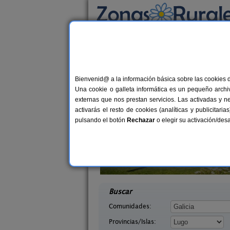
Busca por alojamiento
Alojamientos
>
Galicia
>
Lugo
> Palas de Rei
Casas Rurales en Pal
Bienvenid@ a la información básica sobre las cookies 
Una cookie o galleta informática es un pequeño archiv
externas que nos prestan servicios. Las activadas y n
activarás el resto de cookies (analíticas y publicita
pulsando el botón
Rechazar
o elegir su activación/de
Ventos
Casa Caxigueiro
8 pers.
18+
27 €
ugo)
Sabenche (Lugo)
desde
desd
Buscar
Comunidades:
Provincias/Islas: