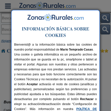
INFORMACIÓN BÁSICA SOBRE
COOKIES
Alojamientos
>
Galicia
>
Lugo
> Amarante
Bienvenid@ a la información básica sobre las cookies de
Casas Rurales cerca de Amarante
nuestro portal responsabilidad de
Mario Temprado Casas
.
Una cookie o galleta informática es un pequeño archivo de
información que se guarda en tu pc, smartphone o tablet al
visitar el portal. Algunas son nuestras y otras pertenecen a
empresas externas que nos prestan servicios. Las activadas
y necesarias para que todo funcione correctamente son las
Cookies Técnicas y no necesitan de tu autorización. Al pulsar
el botón
Aceptar
activarás el resto de cookies (analíticas y
Casa da Lembranza
rs.
21+3 pers.
publicitarias), personalizadas según tus preferencias y con
 €
25 €
O Padrón (Lugo)
desde
publicidad ajustada a tus búsquedas. Estas últimas puedes
desactivarlas por completo pulsando el botón
Rechazar
o
Buscar
elegir su activación/desactivación desde “Configuración de
Cookies”. Más información en nuestra
POLÍTICA DE
Comunidades: