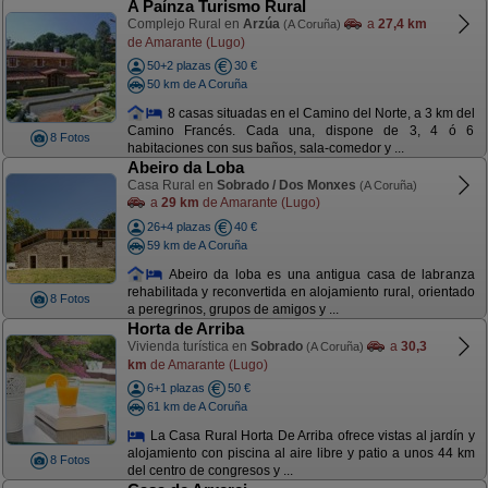
A Paínza Turismo Rural
Complejo Rural en
Arzúa
a
27,4 km
(A Coruña)
de Amarante (Lugo)
50+2 plazas
30 €
50 km de A Coruña
8 casas situadas en el Camino del Norte, a 3 km del
Camino Francés. Cada una, dispone de 3, 4 ó 6
8 Fotos
habitaciones con sus baños, sala-comedor y ...
Abeiro da Loba
Casa Rural en
Sobrado / Dos Monxes
(A Coruña)
a
29 km
de Amarante (Lugo)
26+4 plazas
40 €
59 km de A Coruña
Abeiro da loba es una antigua casa de labranza
rehabilitada y reconvertida en alojamiento rural, orientado
8 Fotos
a peregrinos, grupos de amigos y ...
Horta de Arriba
Vivienda turística en
Sobrado
a
30,3
(A Coruña)
km
de Amarante (Lugo)
6+1 plazas
50 €
61 km de A Coruña
La Casa Rural Horta De Arriba ofrece vistas al jardín y
alojamiento con piscina al aire libre y patio a unos 44 km
8 Fotos
del centro de congresos y ...