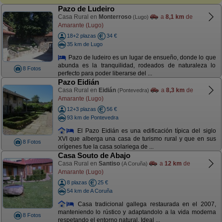
Pazo de Ludeiro
Casa Rural en
Monterroso
a
8,1 km
de
(Lugo)
Amarante (Lugo)
18+2 plazas
34 €
35 km de Lugo
Pazo de ludeiro es un lugar de ensueño, donde lo que
abunda es la tranquilidad, rodeados de naturaleza lo
8 Fotos
perfecto para poder liberarse del ...
Pazo Eidián
Casa Rural en
Eidián
a
8,3 km
de
(Pontevedra)
Amarante (Lugo)
12+3 plazas
56 €
93 km de Pontevedra
El Pazo Eidián es una edificación típica del siglo
XVI que alberga una casa de turismo rural y que en sus
8 Fotos
orígenes fue la casa solariega de ...
Casa Souto de Abajo
Casa Rural en
Santiso
a
12 km
de
(A Coruña)
Amarante (Lugo)
8 plazas
25 €
54 km de A Coruña
Casa tradicional gallega restaurada en el 2007,
manteniendo lo rústico y adaptandolo a la vida moderna
8 Fotos
respetando el entorno natural. Ideal ...