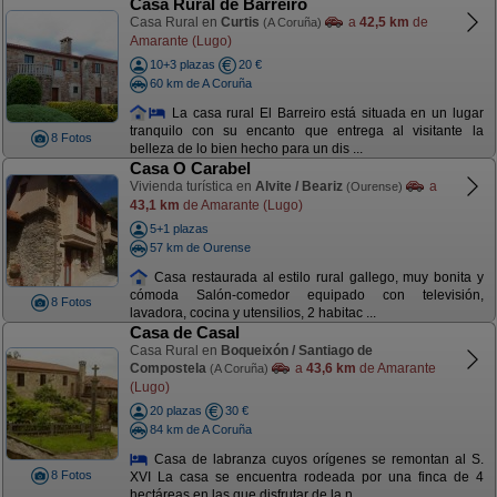
Casa Rural de Barreiro
Casa Rural en
Curtis
a
42,5 km
de
(A Coruña)
Amarante (Lugo)
10+3 plazas
20 €
60 km de A Coruña
La casa rural El Barreiro está situada en un lugar
tranquilo con su encanto que entrega al visitante la
8 Fotos
belleza de lo bien hecho para un dis ...
Casa O Carabel
Vivienda turística en
Alvite / Beariz
a
(Ourense)
43,1 km
de Amarante (Lugo)
5+1 plazas
57 km de Ourense
Casa restaurada al estilo rural gallego, muy bonita y
cómoda Salón-comedor equipado con televisión,
8 Fotos
lavadora, cocina y utensilios, 2 habitac ...
Casa de Casal
Casa Rural en
Boqueixón / Santiago de
Compostela
a
43,6 km
de Amarante
(A Coruña)
(Lugo)
20 plazas
30 €
84 km de A Coruña
Casa de labranza cuyos orígenes se remontan al S.
8 Fotos
XVI La casa se encuentra rodeada por una finca de 4
hectáreas en las que disfrutar de la n ...