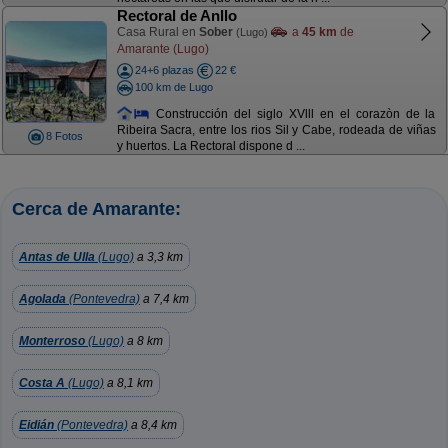
Rectoral de Anllo
Casa Rural en
Sober
a
45 km
de
(Lugo)
Amarante (Lugo)
24+6 plazas
22 €
100 km de Lugo
Construcción del siglo XVlll en el corazòn de la
Ribeira Sacra, entre los rios Sil y Cabe, rodeada de viñas
8 Fotos
y huertos. La Rectoral dispone d ...
Cerca de Amarante:
Antas de Ulla
(Lugo)
a 3,3 km
Agolada
(Pontevedra)
a 7,4 km
Monterroso
(Lugo)
a 8 km
Costa A
(Lugo)
a 8,1 km
Eidián
(Pontevedra)
a 8,4 km