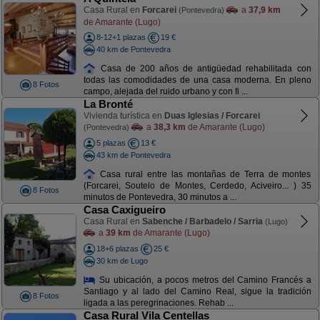
Casa Rural en
Forcarei
a
37,9 km
(Pontevedra)
de Amarante (Lugo)
8-12+1 plazas
19 €
40 km de Pontevedra
Casa de 200 años de antigüedad rehabilitada con
todas las comodidades de una casa moderna. En pleno
8 Fotos
campo, alejada del ruido urbano y con fi ...
La Bronté
Vivienda turística en
Duas Iglesias / Forcarei
a
38,3 km
de Amarante (Lugo)
(Pontevedra)
5 plazas
13 €
43 km de Pontevedra
Casa rural entre las montañas de Terra de montes
(Forcarei, Soutelo de Montes, Cerdedo, Aciveiro... ) 35
8 Fotos
minutos de Pontevedra, 30 minutos a ...
Casa Caxigueiro
Casa Rural en
Sabenche / Barbadelo / Sarria
(Lugo)
a
39 km
de Amarante (Lugo)
18+6 plazas
25 €
30 km de Lugo
Su ubicación, a pocos metros del Camino Francés a
Santiago y al lado del Camino Real, sigue la tradición
8 Fotos
ligada a las peregrinaciones. Rehab ...
Casa Rural Vila Centellas