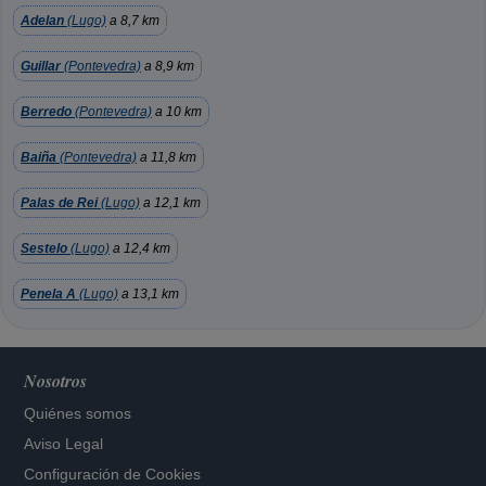
Adelan
(Lugo)
a 8,7 km
Guillar
(Pontevedra)
a 8,9 km
Berredo
(Pontevedra)
a 10 km
Baiña
(Pontevedra)
a 11,8 km
Palas de Rei
(Lugo)
a 12,1 km
Sestelo
(Lugo)
a 12,4 km
Penela A
(Lugo)
a 13,1 km
Nosotros
Quiénes somos
Aviso Legal
Configuración de Cookies