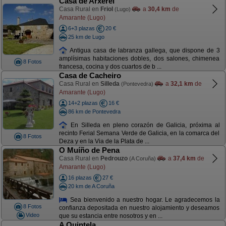
Casa de Arxerei
Casa Rural en
Friol
a
30,4 km
de
(Lugo)
Amarante (Lugo)
6+3 plazas
20 €
25 km de Lugo
Antigua casa de labranza gallega, que dispone de 3
amplísimas habitaciones dobles, dos salones, chimenea
8 Fotos
francesa, cocina y dos cuartos de b ...
Casa de Cacheiro
Casa Rural en
Silleda
a
32,1 km
de
(Pontevedra)
Amarante (Lugo)
14+2 plazas
16 €
86 km de Pontevedra
En Silleda en pleno corazón de Galicia, próxima al
recinto Ferial Semana Verde de Galicia, en la comarca del
8 Fotos
Deza y en la Via de la Plata de ...
O Muíño de Pena
Casa Rural en
Pedrouzo
a
37,4 km
de
(A Coruña)
Amarante (Lugo)
16 plazas
27 €
20 km de A Coruña
Sea bienvenido a nuestro hogar. Le agradecemos la
8 Fotos
confianza depositada en nuestro alojamiento y deseamos
Video
que su estancia entre nosotros y en ...
A Quintela