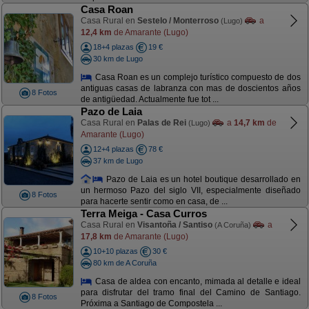
Casa Roan
Casa Rural en
Sestelo / Monterroso
a
(Lugo)
12,4 km
de Amarante (Lugo)
18+4 plazas
19 €
30 km de Lugo
Casa Roan es un complejo turístico compuesto de dos
antiguas casas de labranza con mas de doscientos años
8 Fotos
de antigüedad. Actualmente fue tot ...
Pazo de Laia
Casa Rural en
Palas de Rei
a
14,7 km
de
(Lugo)
Amarante (Lugo)
12+4 plazas
78 €
37 km de Lugo
Pazo de Laia es un hotel boutique desarrollado en
un hermoso Pazo del siglo VII, especialmente diseñado
8 Fotos
para hacerte sentir como en casa, de ...
Terra Meiga - Casa Curros
Casa Rural en
Visantoña / Santiso
a
(A Coruña)
17,8 km
de Amarante (Lugo)
10+10 plazas
30 €
80 km de A Coruña
Casa de aldea con encanto, mimada al detalle e ideal
para disfrutar del tramo final del Camino de Santiago.
8 Fotos
Próxima a Santiago de Compostela ...