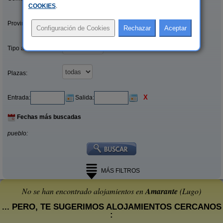
COOKIES
.
Provincias/Islas:
Tipo alquiler:
Plazas:
X
Entrada:
Salida:
Fechas más buscadas
pueblo:
MÁS FILTROS
No se han encontrado alojamientos en
Amarante
(Lugo)
... PERO, TE SUGERIMOS ALOJAMIENTOS CERCANOS
: