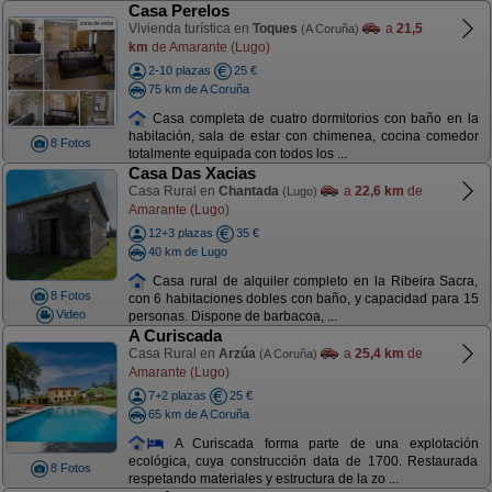
Casa Perelos
Vivienda turística en
Toques
a
21,5
(A Coruña)
km
de Amarante (Lugo)
2-10 plazas
25 €
75 km de A Coruña
Casa completa de cuatro dormitorios con baño en la
habitación, sala de estar con chimenea, cocina comedor
8 Fotos
totalmente equipada con todos los ...
Casa Das Xacias
Casa Rural en
Chantada
a
22,6 km
de
(Lugo)
Amarante (Lugo)
12+3 plazas
35 €
40 km de Lugo
Casa rural de alquiler completo en la Ribeira Sacra,
8 Fotos
con 6 habitaciones dobles con baño, y capacidad para 15
Video
personas. Dispone de barbacoa, ...
A Curiscada
Casa Rural en
Arzúa
a
25,4 km
de
(A Coruña)
Amarante (Lugo)
7+2 plazas
25 €
65 km de A Coruña
A Curiscada forma parte de una explotación
ecológica, cuya construcción data de 1700. Restaurada
8 Fotos
respetando materiales y estructura de la zo ...