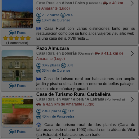
Casa Rural en
Alban / Coles
a
40 km
(Ourense)
de Amarante (Lugo)
2-12 plazas
28 €
10 km de Ourense
Casa Rural con varias distinciones tanto por su
8 Fotos
restauración como por su trato a los viajeros y su sitio web.
Es una casa del s. XVIII resta ...
(1 comentario)
Pazo Almuzara
Casa Rural en
Boborás
a
41,1 km
de
(Ourense)
Amarante (Lugo)
38+2 plazas
30 €
33 km de Ourense
Casa de turismo rural por habitaciones con amplio
jardín y piscina ubicada en un entorno de bellos paisajes,
8 Fotos
rico en arte románico y aguas t ...
Casa de Turismo Rural Carballeira
Casa Rural en
Vilar / Ribela / A Estrada
(Pontevedra)
a
42,5 km
de Amarante (Lugo)
2-8+1 plazas
11 €
40 km de Pontevedra
Casa de turismo rural de dos plantas (Casa de
labranza desde el año 1993) situada en la aldea de Vilar
8 Fotos
(La Estrada). 4 habitaciones con baño ...