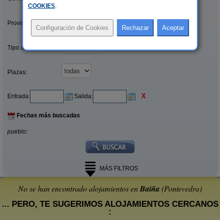
COOKIES
.
Provincias/Islas:
Tipo alquiler:
Plazas:
X
Entrada:
Salida:
Fechas más buscadas
pueblo:
MÁS FILTROS
No se han encontrado alojamientos en
Baiña
(Pontevedra)
... PERO, TE SUGERIMOS ALOJAMIENTOS CERCANOS
: