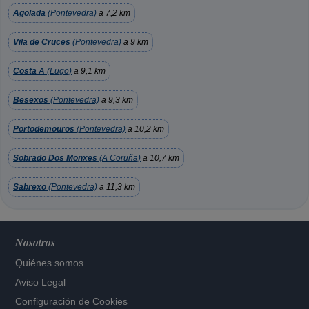
Agolada
(Pontevedra)
a 7,2 km
Vila de Cruces
(Pontevedra)
a 9 km
Costa A
(Lugo)
a 9,1 km
Besexos
(Pontevedra)
a 9,3 km
Portodemouros
(Pontevedra)
a 10,2 km
Sobrado Dos Monxes
(A Coruña)
a 10,7 km
Sabrexo
(Pontevedra)
a 11,3 km
Nosotros
Quiénes somos
Aviso Legal
Configuración de Cookies