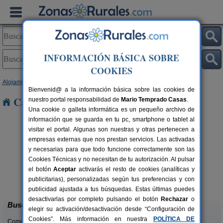
INFORMACIÓN BÁSICA SOBRE
COOKIES
Alojamientos
>
Galicia
>
Pontevedra
> Baiña
Bienvenid@ a la información básica sobre las cookies de
Casas Rurales cerca de Baiña
nuestro portal responsabilidad de
Mario Temprado Casas
.
Una cookie o galleta informática es un pequeño archivo de
información que se guarda en tu pc, smartphone o tablet al
visitar el portal. Algunas son nuestras y otras pertenecen a
empresas externas que nos prestan servicios. Las activadas
y necesarias para que todo funcione correctamente son las
Cookies Técnicas y no necesitan de tu autorización. Al pulsar
el botón
Aceptar
activarás el resto de cookies (analíticas y
Casa de Labranza A Rega
rs.
14+10 pers.
publicitarias), personalizadas según tus preferencias y con
 €
33 €
Poio (Pontevedra)
desde
publicidad ajustada a tus búsquedas. Estas últimas puedes
desactivarlas por completo pulsando el botón
Rechazar
o
Buscar
elegir su activación/desactivación desde “Configuración de
Cookies”. Más información en nuestra
POLÍTICA DE
Comunidades: