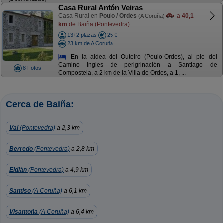
Casa Rural Antón Veiras
Casa Rural en
Poulo / Ordes
a
40,1
(A Coruña)
km
de Baiña (Pontevedra)
13+2 plazas
25 €
23 km de A Coruña
En la aldea del Outeiro (Poulo-Ordes), al pie del
Camino Ingles de perigrinación a Santiago de
8 Fotos
Compostela, a 2 km de la Villa de Ordes, a 1, ...
Cerca de Baiña:
Val
(Pontevedra)
a 2,3 km
Berredo
(Pontevedra)
a 2,8 km
Eidián
(Pontevedra)
a 4,9 km
Santiso
(A Coruña)
a 6,1 km
Visantoña
(A Coruña)
a 6,4 km