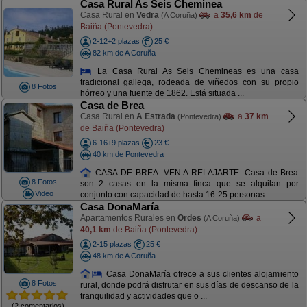
Casa Rural As Seis Cheminea
Casa Rural en
Vedra
a
35,6 km
de
(A Coruña)
Baiña (Pontevedra)
2-12+2 plazas
25 €
82 km de A Coruña
La Casa Rural As Seis Chemineas es una casa
tradicional gallega, rodeada de viñedos con su propio
8 Fotos
hórreo y una fuente de 1862. Está situada ...
Casa de Brea
Casa Rural en
A Estrada
a
37 km
(Pontevedra)
de Baiña (Pontevedra)
6-16+9 plazas
23 €
40 km de Pontevedra
CASA DE BREA: VEN A RELAJARTE. Casa de Brea
8 Fotos
son 2 casas en la misma finca que se alquilan por
Video
conjunto con capacidad de hasta 16-25 personas ...
Casa DonaMaría
Apartamentos Rurales en
Ordes
a
(A Coruña)
40,1 km
de Baiña (Pontevedra)
2-15 plazas
25 €
48 km de A Coruña
Casa DonaMaría ofrece a sus clientes alojamiento
8 Fotos
rural, donde podrá disfrutar en sus días de descanso de la
tranquilidad y actividades que o ...
(2 comentarios)