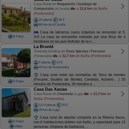
Casa Rural en
Boqueixón / Santiago de
Compostela
a
32,6 km
de Baiña
(A Coruña)
(Pontevedra)
20 plazas
30 €
84 km de A Coruña
Casa de labranza cuyos orígenes se remontan al S.
8 Fotos
XVI La casa se encuentra rodeada por una finca de 4
hectáreas en las que disfrutar de la n ...
La Bronté
Vivienda turística en
Duas Iglesias / Forcarei
a
32,7 km
de Baiña (Pontevedra)
(Pontevedra)
5 plazas
13 €
43 km de Pontevedra
Casa rural entre las montañas de Terra de montes
(Forcarei, Soutelo de Montes, Cerdedo, Aciveiro... ) 35
8 Fotos
minutos de Pontevedra, 30 minutos a ...
Casa Das Xacias
Casa Rural en
Chantada
a
33,3 km
de
(Lugo)
Baiña (Pontevedra)
12+3 plazas
35 €
40 km de Lugo
Casa rural de alquiler completo en la Ribeira Sacra,
8 Fotos
con 6 habitaciones dobles con baño, y capacidad para 15
Video
personas. Dispone de barbacoa, ...