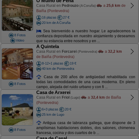
O Muíño de Pena
Casa Rural en
Pedrouzo
a
25,6 km
de
(A Coruña)
Baiña (Pontevedra)
16 plazas
27 €
20 km de A Coruña
Sea bienvenido a nuestro hogar. Le agradecemos la
8 Fotos
confianza depositada en nuestro alojamiento y deseamos
Video
que su estancia entre nosotros y en ...
A Quintela
Casa Rural en
Forcarei
a
32,2 km
(Pontevedra)
de Baiña (Pontevedra)
8-12+1 plazas
19 €
40 km de Pontevedra
Casa de 200 años de antigüedad rehabilitada con
todas las comodidades de una casa moderna. En pleno
8 Fotos
campo, alejada del ruido urbano y con fi ...
Casa de Arxerei
Casa Rural en
Friol
a
32,4 km
de Baiña
(Lugo)
(Pontevedra)
6+3 plazas
20 €
25 km de Lugo
Antigua casa de labranza gallega, que dispone de 3
amplísimas habitaciones dobles, dos salones, chimenea
8 Fotos
francesa, cocina y dos cuartos de b ...
Casa de Casal