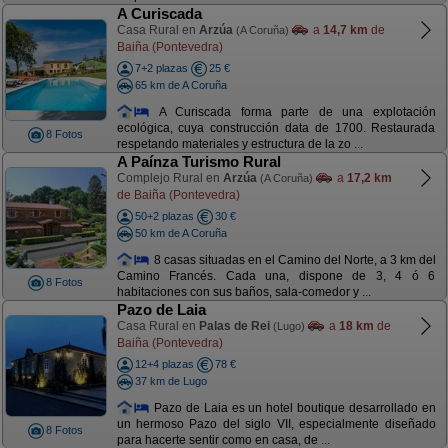
A Curiscada
Casa Rural en
Arzúa
a
14,7 km
de
(A Coruña)
Baiña (Pontevedra)
7+2 plazas
25 €
65 km de A Coruña
A Curiscada forma parte de una explotación
ecológica, cuya construcción data de 1700. Restaurada
8 Fotos
respetando materiales y estructura de la zo ...
A Paínza Turismo Rural
Complejo Rural en
Arzúa
a
17,2 km
(A Coruña)
de Baiña (Pontevedra)
50+2 plazas
30 €
50 km de A Coruña
8 casas situadas en el Camino del Norte, a 3 km del
Camino Francés. Cada una, dispone de 3, 4 ó 6
8 Fotos
habitaciones con sus baños, sala-comedor y ...
Pazo de Laia
Casa Rural en
Palas de Rei
a
18 km
de
(Lugo)
Baiña (Pontevedra)
12+4 plazas
78 €
37 km de Lugo
Pazo de Laia es un hotel boutique desarrollado en
un hermoso Pazo del siglo VII, especialmente diseñado
8 Fotos
para hacerte sentir como en casa, de ...