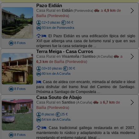
Pazo Eidián
Casa Rural en
Eidián
a
4,9 km
de
(Pontevedra)
Baiña (Pontevedra)
12+3 plazas
56 €
93 km de Pontevedra
El Pazo Eidián es una edificación típica del siglo
XVI que alberga una casa de turismo rural y que en sus
8 Fotos
orígenes fue la casa solariega de ...
Terra Meiga - Casa Curros
Casa Rural en
Visantoña / Santiso
a
(A Coruña)
6,3 km
de Baiña (Pontevedra)
10+10 plazas
30 €
80 km de A Coruña
Casa de aldea con encanto, mimada al detalle e ideal
para disfrutar del tramo final del Camino de Santiago.
8 Fotos
Próxima a Santiago de Compostela ...
Casa Souto de Abajo
Casa Rural en
Santiso
a
6,7 km
de
(A Coruña)
Baiña (Pontevedra)
8 plazas
25 €
54 km de A Coruña
Casa tradicional gallega restaurada en el 2007,
manteniendo lo rústico y adaptandolo a la vida moderna
8 Fotos
respetando el entorno natural. Ideal ...