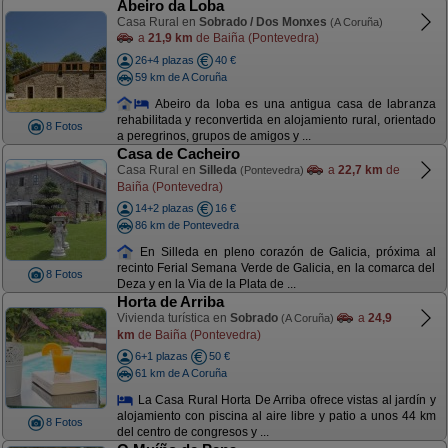
Abeiro da Loba
Casa Rural en
Sobrado / Dos Monxes
(A Coruña)
a
21,9 km
de Baiña (Pontevedra)
26+4 plazas
40 €
59 km de A Coruña
Abeiro da loba es una antigua casa de labranza
rehabilitada y reconvertida en alojamiento rural, orientado
8 Fotos
a peregrinos, grupos de amigos y ...
Casa de Cacheiro
Casa Rural en
Silleda
a
22,7 km
de
(Pontevedra)
Baiña (Pontevedra)
14+2 plazas
16 €
86 km de Pontevedra
En Silleda en pleno corazón de Galicia, próxima al
recinto Ferial Semana Verde de Galicia, en la comarca del
8 Fotos
Deza y en la Via de la Plata de ...
Horta de Arriba
Vivienda turística en
Sobrado
a
24,9
(A Coruña)
km
de Baiña (Pontevedra)
6+1 plazas
50 €
61 km de A Coruña
La Casa Rural Horta De Arriba ofrece vistas al jardín y
alojamiento con piscina al aire libre y patio a unos 44 km
8 Fotos
del centro de congresos y ...