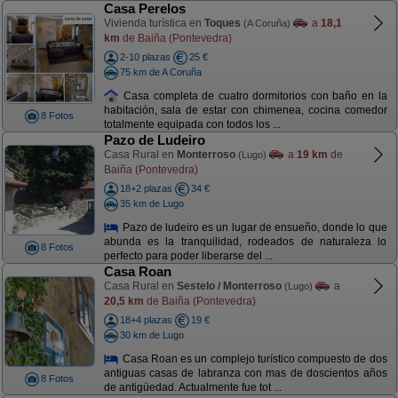
Casa Perelos
Vivienda turística en
Toques
a
18,1
(A Coruña)
km
de Baiña (Pontevedra)
2-10 plazas
25 €
75 km de A Coruña
Casa completa de cuatro dormitorios con baño en la
habitación, sala de estar con chimenea, cocina comedor
8 Fotos
totalmente equipada con todos los ...
Pazo de Ludeiro
Casa Rural en
Monterroso
a
19 km
de
(Lugo)
Baiña (Pontevedra)
18+2 plazas
34 €
35 km de Lugo
Pazo de ludeiro es un lugar de ensueño, donde lo que
abunda es la tranquilidad, rodeados de naturaleza lo
8 Fotos
perfecto para poder liberarse del ...
Casa Roan
Casa Rural en
Sestelo / Monterroso
a
(Lugo)
20,5 km
de Baiña (Pontevedra)
18+4 plazas
19 €
30 km de Lugo
Casa Roan es un complejo turístico compuesto de dos
antiguas casas de labranza con mas de doscientos años
8 Fotos
de antigüedad. Actualmente fue tot ...