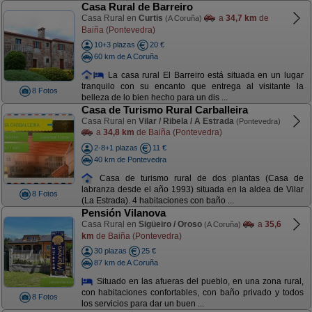
Casa Rural de Barreiro
Casa Rural en
Curtis
a
34,7 km
de
(A Coruña)
Baiña (Pontevedra)
10+3 plazas
20 €
60 km de A Coruña
La casa rural El Barreiro está situada en un lugar
tranquilo con su encanto que entrega al visitante la
8 Fotos
belleza de lo bien hecho para un dis ...
Casa de Turismo Rural Carballeira
Casa Rural en
Vilar / Ribela / A Estrada
(Pontevedra)
a
34,8 km
de Baiña (Pontevedra)
2-8+1 plazas
11 €
40 km de Pontevedra
Casa de turismo rural de dos plantas (Casa de
labranza desde el año 1993) situada en la aldea de Vilar
8 Fotos
(La Estrada). 4 habitaciones con baño ...
Pensión Vilanova
Casa Rural en
Sigüeiro / Oroso
a
35,6
(A Coruña)
km
de Baiña (Pontevedra)
30 plazas
25 €
87 km de A Coruña
Situado en las afueras del pueblo, en una zona rural,
con habitaciones confortables, con baño privado y todos
8 Fotos
los servicios para dar un buen ...