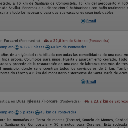
estedo, a 10 km de Santiago de Compostela, 15 km del aeropuerto y 100 
esde Sevilla). Ponemos a su disposición 9 habitaciones con baño totalmente 
scina y todo los necesario para que sus vacaciones sean inolvidables.
Email
en
Forcarei
(Pontevedra)
a
22,8 km
de Sabrexo (Pontevedra)
completo
8-12+1 plazas
40 km de Pontevedra
años de antigüedad rehabilitada con todas las comodidades de una casa mo
 finca propia. Columpios para niños. Huerta y aparcamiento cerrado. Todo 
ados y procede de la restauración de una casa de labranza con más de tresc
del municipio, donde se encuentran todos los servicios es de 2 km. Tam
ontes do Lérez y a 6 km del monasterio cisterciense de Santa María de Acive
Email
ística en
Duas Iglesias / Forcarei
(Pontevedra)
a
23,2 km
de Sabrexo
completo
5 plazas
43 km de Pontevedra
ntre las montañas de Terra de montes (Forcarei, Soutelo de Montes, Cerdedo
a Santiago de Compostela y 50 minutos para Ourense. Está rodeada 