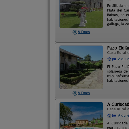
En Silleda e
Plata del C
Baixas, se e
habitaciones
gallega, la 
8 Fotos
Pazo Eidiá
Casa Rural 
Alquil
El Pazo Eidi
solariega de
muy próxima 
habitaciones 
8 Fotos
A Curisca
Casa Rural 
Alquil
A Curiscada
estructura d