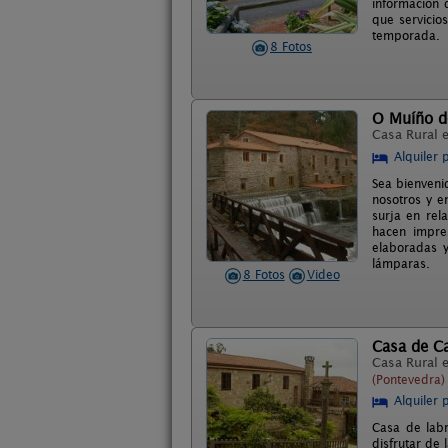
información d
que servicio
temporada.
8 Fotos
O Muíño d
Casa Rural 
Alquiler 
Sea bienveni
nosotros y e
surja en rel
hacen impre
elaboradas y
lámparas.
8 Fotos
Video
Casa de C
Casa Rural 
(Pontevedra)
Alquiler 
Casa de labr
disfrutar de 