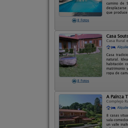
camino de S
desplazarse 
que produce 
8 Fotos
Casa Sout
Casa Rural 
Alquil
Casa tradici
natural. Id
habitación 
matrimonio y
ropa de cama
8 Fotos
A Paínza T
Complejo R
Alquil
8 casas situ
sala-comedor
un valle ina