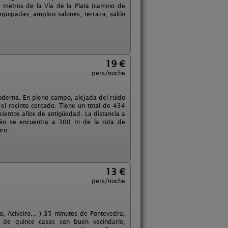
metros de la Vía de la Plata (camino de
equipadas, amplios salones, terraza, salón
19 €
pers/noche
derna. En pleno campo, alejada del ruido
el recinto cercado. Tiene un total de 434
ientos años de antigüedad. La distancia a
bién se encuentra a 300 m de la ruta de
iro.
13 €
pers/noche
, Aciveiro... ) 35 minutos de Pontevedra,
de quince casas con buen vecindario,