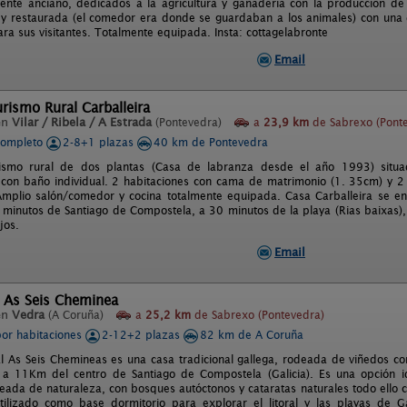
ente anciano, dedicados a la agricultura y ganadería con la producción de
 y restaurada (el comedor era donde se guardaban a los animales) con una de
ra sus visitantes. Totalmente equipada. Insta: cottagelabronte
Email
rismo Rural Carballeira
en
Vilar / Ribela / A Estrada
(Pontevedra)
a
23,9 km
de Sabrexo (Pont
completo
2-8+1 plazas
40 km de Pontevedra
ismo rural de dos plantas (Casa de labranza desde el año 1993) situad
 con baño individual. 2 habitaciones con cama de matrimonio (1. 35cm) y 2
mplio salón/comedor y cocina totalmente equipada. Casa Carballeira se en
minutos de Santiago de Compostela, a 30 minutos de la playa (Rias baixas),
jos.
Email
l As Seis Cheminea
en
Vedra
(A Coruña)
a
25,2 km
de Sabrexo (Pontevedra)
por habitaciones
2-12+2 plazas
82 km de A Coruña
l As Seis Chemineas es una casa tradicional gallega, rodeada de viñedos c
 a 11Km del centro de Santiago de Compostela (Galicia). Es una opción i
deada de naturaleza, con bosques autóctonos y cataratas naturales todo ello
ilizado como base dormitorio para explorar el litoral y las playas de Ga