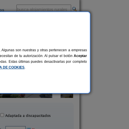
ios
-
al. Algunas son nuestras y otras pertenecen a empresas
cesitan de tu autorización. Al pulsar el botón
Aceptar
uedas. Estas últimas puedes desactivarlas por completo
CA DE COOKIES
.
asa de Labranza A Rega
Casa Rural Videi
14+10 pers.
33 €
Poio (Pontevedra)
Bueu (Pontevedra
desde
Adaptada a discapacitados