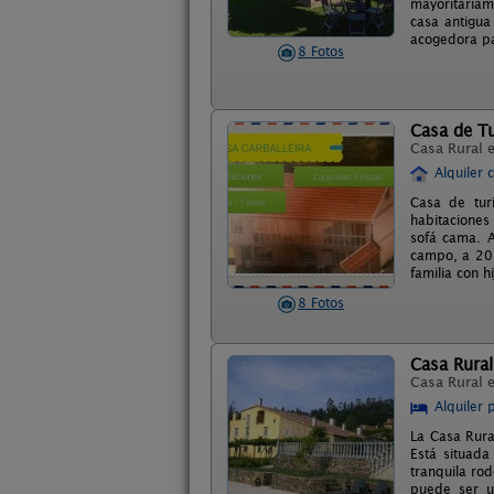
mayoritariam
casa antigua
acogedora pa
8 Fotos
Casa de Tu
Casa Rural 
Alquiler 
Casa de tur
habitaciones
sofá cama. A
campo, a 20 
familia con hi
8 Fotos
Casa Rura
Casa Rural 
Alquiler 
La Casa Rura
Está situada
tranquila ro
puede ser ut