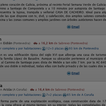
n pleno corazón de Galicia, próxima al recinto Ferial Semana Verde de Galicia
amino a Santiago de Compostela y a 10 minutos por autopista de Santiago
ncuentra la lujosa, tranquila y señorial CASA DE CACHEIRO. Ideal para alq
 de las que dispone con tv, dvd, y calefacción, dos amplios salones comedor
cocina y las zonas comunes y amplios jardines con árboles autóctonos hacen de
Email
n
en
Eidián
(Pontevedra)
a
16,2 km
de Sabrexo (Pontevedra)
er completo y por habitaciones
12+3 plazas
93 km de Pontevedra
án es una edificación típica del siglo XVI que alberga una casa de turism
 la familia López de Basadre. Aunque su ubicación pertenece al municipio 
al Camino de Santiago pues dista de Melide a tan sólo 7 km. por la AC-840
de uso doble o individual, todas ellas con baño privado y de las cuales dos s
Email
da
en
Arzúa
(A Coruña)
a
16,4 km
de Sabrexo (Pontevedra)
er completo y por habitaciones
7+2 plazas
65 km de A Coruña
 forma parte de una explotación ecológica, cuya construcción data de 1
e la zona ofrece al mismo tiempo, en su interior, todas las comodidades d