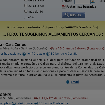
de 31 a 40
Entrada:
-
Sal
de 41 a 50
Fechas más buscadas
más de 50
pueblo:
No se han encontrado alojamientos en
Sabrexo
(Pontevedra)
... PERO, TE SUGERIMOS ALOJAMIENTOS CERCANOS :
a - Casa Curros
en
Visantoña / Santiso
(A Coruña)
a
10,6 km
de Sabrexo (Pontevedra)
por habitaciones
10+10 plazas
80 km de A Coruña
a con encanto, mimada al detalle e ideal para disfrutar del tramo final del
Situada en pleno corazón de Galicia para el disfrute del turismo rural. Dada 
eográficamente perfecto por estar en pleno centro de la Comunidad de Galic
 de la comunidad en todas las direcciones a poca distancia. Desde la casa se
próximo a la finca, a orillas del río Ulla, se encuentra la playa de Arcediago
Email
acheiro
en
Silleda
(Pontevedra)
a
11,5 km
de Sabrexo (Pontevedra)
completo
14+2 plazas
86 km de Pontevedra