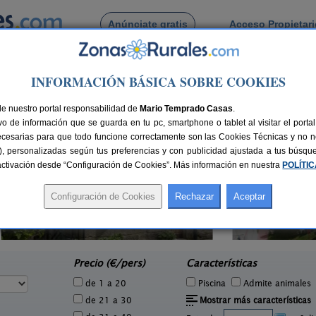
Anúnciate gratis
Acceso Propietar
Busca por pueblo
INFORMACIÓN BÁSICA SOBRE COOKIES
xo
de Sabrexo
de nuestro portal responsabilidad de
Mario Temprado Casas
.
o de información que se guarda en tu pc, smartphone o tablet al visitar el port
ecesarias para que todo funcione correctamente son las Cookies Técnicas y no ne
rias), personalizadas según tus preferencias y con publicidad ajustada a tus búsq
sactivación desde “Configuración de Cookies”. Más información en nuestra
POLÍTI
Apartamentos Rodeiramar 2A
C
1 pers.
60+8 pers.
49 €
20 €
Cangas (Pontevedra)
e
desde
Precio (€/pers)
Características
de 1 a 20
Piscina
Admite animales
de 21 a 30
Mostrar más características