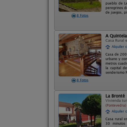
pueblo de L
peregrinos d
de juegos, pi
8 Fotos
A Quintela
Casa Rural 
Alquiler 
Casa de 200 
urbano y con
metros cuadr
la capital 
senderismo P
8 Fotos
La Bronté
Vivienda tur
(Pontevedra)
Alquiler 
Casa rural e
30 minutos 