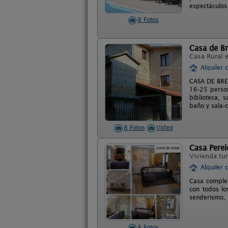
espectáculos
8 Fotos
Casa de B
Casa Rural 
Alquiler 
CASA DE BREA
16-25 perso
biblioteca, 
baño y sala-c
8 Fotos
Video
Casa Perel
Vivienda tur
Alquiler 
Casa complet
con todos lo
senderismo, 
8 Fotos