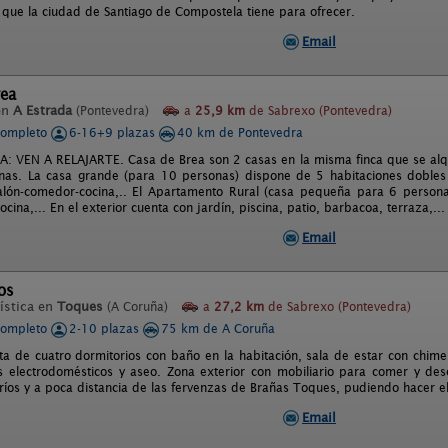
 que la ciudad de Santiago de Compostela tiene para ofrecer.
Email
rea
en
A Estrada
(Pontevedra)
a
25,9 km
de Sabrexo (Pontevedra)
completo
6-16+9 plazas
40 km de Pontevedra
: VEN A RELAJARTE. Casa de Brea son 2 casas en la misma finca que se alqu
nas. La casa grande (para 10 personas) dispone de 5 habitaciones dobles
salón-comedor-cocina,.. El Apartamento Rural (casa pequeña para 6 person
ocina,... En el exterior cuenta con jardín, piscina, patio, barbacoa, terraza,...
Email
os
ística en
Toques
(A Coruña)
a
27,2 km
de Sabrexo (Pontevedra)
completo
2-10 plazas
75 km de A Coruña
a de cuatro dormitorios con baño en la habitación, sala de estar con chim
s electrodomésticos y aseo. Zona exterior con mobiliario para comer y des
ríos y a poca distancia de las fervenzas de Brañas Toques, pudiendo hacer e
Email