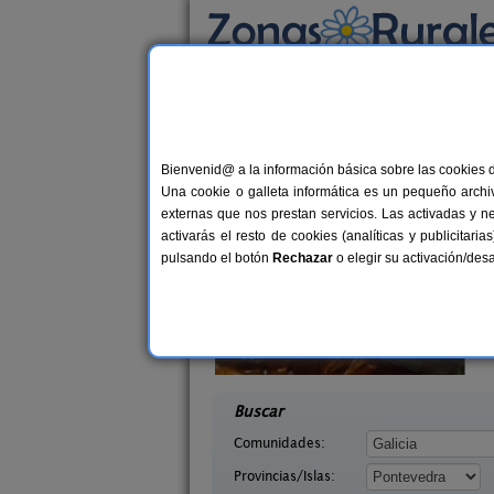
Busca por alojamiento
Alojamientos
>
Galicia
>
Pontevedra
> Sabre
Casas Rurales cerca 
Bienvenid@ a la información básica sobre las cookies 
Una cookie o galleta informática es un pequeño archiv
externas que nos prestan servicios. Las activadas y n
activarás el resto de cookies (analíticas y publicita
pulsando el botón
Rechazar
o elegir su activación/de
agina
Casa Rural Xeitosiña
10+2 pers.
2+
21 €
 (Pontevedra)
Combarro (Pontevedra)
desde
desd
Buscar
Comunidades:
Provincias/Islas: