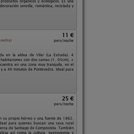
 productos orgánicos y ecológicos. Es una
coración sencilla, romántica, reciclada y
11 €
evedra)
pers/noche
a en la aldea de Vilar (La Estrada). 4
 habitaciones con dos camas (1. 05cm), +
cuentra en una zona muy tranquila, en el
 y a 40 minutos de Pontevedra. Ideal para
25 €
pers/noche
on su propio hórreo y una fuente de 1862.
deal para quienes buscan una casa rural
 cerca de Santiago de Compostela. También
licia así como la cultura, gastronomía y