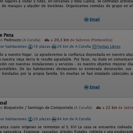
e lugares a visitar y rutas, en cercanías y toda Galicia. Se contratan activ
s de masajes y alquiler de bicicletas. Organizamos comidas de grupo en el
Email
e Pena
en
Pedrouzo
(A Coruña)
a
20,3 km
de Sabrexo (Pontevedra)
por habitaciones
16 plazas
20 km de A Coruña
Fechas Libres
do a nuestro hogar. Le agradecemos la confianza depositada en nuestro alo
n nuestra vieja tierra le resulte agradable. Por favor, no dude en comunicar
ación con nuestras instalaciones y servicios - es nuestro objetivo mejorar dí
scindibles. De las habitaciones destacamos su esmerada decoración, sus 
 bordadas por la propia familia. En muchas se han instalado cabezales p
Email
asal
en
Boqueixón / Santiago de Compostela
(A Coruña)
a
22 km
de Sabr
por habitaciones
20 plazas
84 km de A Coruña
anza cuyos orígenes se remontan al S. XVI La casa se encuentra rodeada 
la naturaleza. Estanque, cascadas, árboles frutales, robleda y una exuberant