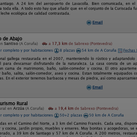
antiago. A 24 km del aeropuerto de Lavacolla. Bien comunicada, en el c
a toda ella. A todo esto hay que añadir que en el conjunto de la Curiscada f
leche ecológica de calidad contrastada.
Email
o de Abajo
en
Santiso
(A Coruña)
a
17,3 km
de Sabrexo (Pontevedra)
er completo y por habitaciones
8 plazas
54 km de A Coruña
Fechas 
onal gallega restaurada en el 2007, manteniendo lo rústico y adaptandolo
eal para descansar disfrutando de la naturaleza. La casa consta de un 
con cama de matrimonio, baño, salón-comedor y cocina. El otro apartem
 baño, salita, salón-comedor, aseo y cocina. Estan totalmente equipados c
s. En el exterior tenemos barbacoa y mesas de piedra, así como aparcamiento 
Email
urismo Rural
ural en
Arzúa
(A Coruña)
a
19,4 km
de Sabrexo (Pontevedra)
er completo y por habitaciones
50+2 plazas
50 km de A Coruña
adas en el Camino del Norte, a 3 km del Camino Francés. Cada una, dispone
 y cocina, jardín propio, muebles y enseres. Muy bonitas y acogedoras, se
lterado, a 39 km de Santiago y 57 km de A Coruña. A 200 metros, restauran