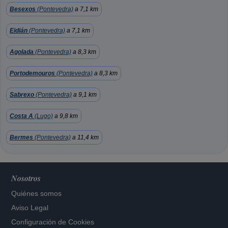
Besexos
(Pontevedra)
a 7,1 km
Eidián
(Pontevedra)
a 7,1 km
Agolada
(Pontevedra)
a 8,3 km
Portodemouros
(Pontevedra)
a 8,3 km
Sabrexo
(Pontevedra)
a 9,1 km
Costa A
(Lugo)
a 9,8 km
Bermes
(Pontevedra)
a 11,4 km
Nosotros
Quiénes somos
Aviso Legal
Configuración de Cookies