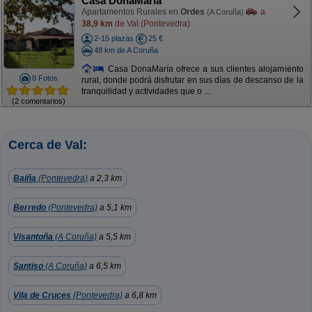
Casa DonaMaría
Apartamentos Rurales en
Ordes
a
(A Coruña)
38,9 km
de Val (Pontevedra)
2-15 plazas
25 €
48 km de A Coruña
Casa DonaMaría ofrece a sus clientes alojamiento
8 Fotos
rural, donde podrá disfrutar en sus días de descanso de la
tranquilidad y actividades que o ...
(2 comentarios)
Cerca de Val:
Baiña
(Pontevedra)
a 2,3 km
Berredo
(Pontevedra)
a 5,1 km
Visantoña
(A Coruña)
a 5,5 km
Santiso
(A Coruña)
a 6,5 km
Vila de Cruces
(Pontevedra)
a 6,8 km