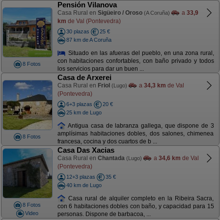
Pensión Vilanova
Casa Rural en
Sigüeiro / Oroso
a
33,9
(A Coruña)
km
de Val (Pontevedra)
30 plazas
25 €
87 km de A Coruña
Situado en las afueras del pueblo, en una zona rural,
con habitaciones confortables, con baño privado y todos
8 Fotos
los servicios para dar un buen ...
Casa de Arxerei
Casa Rural en
Friol
a
34,3 km
de Val
(Lugo)
(Pontevedra)
6+3 plazas
20 €
25 km de Lugo
Antigua casa de labranza gallega, que dispone de 3
amplísimas habitaciones dobles, dos salones, chimenea
8 Fotos
francesa, cocina y dos cuartos de b ...
Casa Das Xacias
Casa Rural en
Chantada
a
34,6 km
de Val
(Lugo)
(Pontevedra)
12+3 plazas
35 €
40 km de Lugo
Casa rural de alquiler completo en la Ribeira Sacra,
8 Fotos
con 6 habitaciones dobles con baño, y capacidad para 15
Video
personas. Dispone de barbacoa, ...