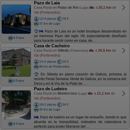
Pazo de Laia
Casa Rural en
Palas de Rei
a
20,1 km
de
(Lugo)
Val (Pontevedra)
12+4 plazas
78 €
37 km de Lugo
Pazo de Laia es un hotel boutique desarrollado en
un hermoso Pazo del siglo VII, especialmente diseñado
8 Fotos
para hacerte sentir como en casa, de ...
Casa de Cacheiro
Casa Rural en
Silleda
a
20,5 km
de
(Pontevedra)
Val (Pontevedra)
14+2 plazas
16 €
86 km de Pontevedra
En Silleda en pleno corazón de Galicia, próxima al
recinto Ferial Semana Verde de Galicia, en la comarca del
8 Fotos
Deza y en la Via de la Plata de ...
Pazo de Ludeiro
Casa Rural en
Monterroso
a
21,1 km
de
(Lugo)
Val (Pontevedra)
18+2 plazas
34 €
35 km de Lugo
Pazo de ludeiro es un lugar de ensueño, donde lo que
abunda es la tranquilidad, rodeados de naturaleza lo
8 Fotos
perfecto para poder liberarse del ...