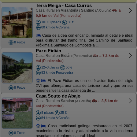
Terra Meiga - Casa Curros
Casa Rural en
Visantoña / Santiso
a
(A Coruña)
5,5 km
de Val (Pontevedra)
10+10 plazas
30 €
80 km de A Coruña
Casa de aldea con encanto, mimada al detalle e ideal
para disfrutar del tramo final del Camino de Santiago.
8 Fotos
Próxima a Santiago de Compostela ...
Pazo Eidián
Casa Rural en
Eidián
a
7,2 km
de
(Pontevedra)
Val (Pontevedra)
12+3 plazas
56 €
93 km de Pontevedra
El Pazo Eidián es una edificación típica del siglo
XVI que alberga una casa de turismo rural y que en sus
8 Fotos
orígenes fue la casa solariega de ...
Casa Souto de Abajo
Casa Rural en
Santiso
a
8,5 km
de
(A Coruña)
Val (Pontevedra)
8 plazas
25 €
54 km de A Coruña
Casa tradicional gallega restaurada en el 2007,
manteniendo lo rústico y adaptandolo a la vida moderna
8 Fotos
respetando el entorno natural. Ideal ...