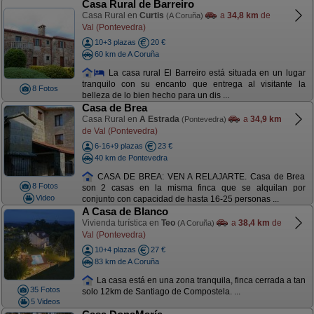
Casa Rural de Barreiro
Casa Rural en
Curtis
a
34,8 km
de
(A Coruña)
Val (Pontevedra)
10+3 plazas
20 €
60 km de A Coruña
La casa rural El Barreiro está situada en un lugar
tranquilo con su encanto que entrega al visitante la
8 Fotos
belleza de lo bien hecho para un dis ...
Casa de Brea
Casa Rural en
A Estrada
a
34,9 km
(Pontevedra)
de Val (Pontevedra)
6-16+9 plazas
23 €
40 km de Pontevedra
CASA DE BREA: VEN A RELAJARTE. Casa de Brea
8 Fotos
son 2 casas en la misma finca que se alquilan por
Video
conjunto con capacidad de hasta 16-25 personas ...
A Casa de Blanco
Vivienda turística en
Teo
a
38,4 km
de
(A Coruña)
Val (Pontevedra)
10+4 plazas
27 €
83 km de A Coruña
La casa está en una zona tranquila, finca cerrada a tan
35 Fotos
solo 12km de Santiago de Compostela. ...
5 Videos