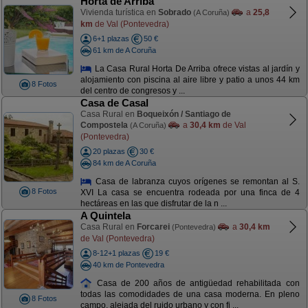
Horta de Arriba
Vivienda turística en
Sobrado
a
25,8
(A Coruña)
km
de Val (Pontevedra)
6+1 plazas
50 €
61 km de A Coruña
La Casa Rural Horta De Arriba ofrece vistas al jardín y
alojamiento con piscina al aire libre y patio a unos 44 km
8 Fotos
del centro de congresos y ...
Casa de Casal
Casa Rural en
Boqueixón / Santiago de
Compostela
a
30,4 km
de Val
(A Coruña)
(Pontevedra)
20 plazas
30 €
84 km de A Coruña
Casa de labranza cuyos orígenes se remontan al S.
8 Fotos
XVI La casa se encuentra rodeada por una finca de 4
hectáreas en las que disfrutar de la n ...
A Quintela
Casa Rural en
Forcarei
a
30,4 km
(Pontevedra)
de Val (Pontevedra)
8-12+1 plazas
19 €
40 km de Pontevedra
Casa de 200 años de antigüedad rehabilitada con
todas las comodidades de una casa moderna. En pleno
8 Fotos
campo, alejada del ruido urbano y con fi ...