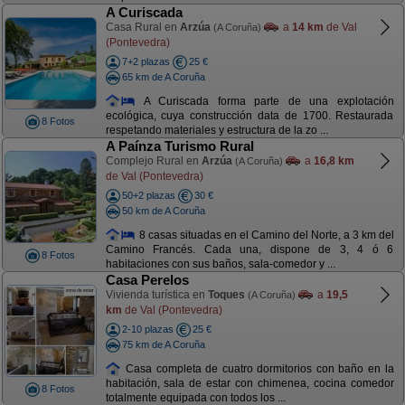
A Curiscada
Casa Rural en
Arzúa
a
14 km
de Val
(A Coruña)
(Pontevedra)
7+2 plazas
25 €
65 km de A Coruña
A Curiscada forma parte de una explotación
ecológica, cuya construcción data de 1700. Restaurada
8 Fotos
respetando materiales y estructura de la zo ...
A Paínza Turismo Rural
Complejo Rural en
Arzúa
a
16,8 km
(A Coruña)
de Val (Pontevedra)
50+2 plazas
30 €
50 km de A Coruña
8 casas situadas en el Camino del Norte, a 3 km del
Camino Francés. Cada una, dispone de 3, 4 ó 6
8 Fotos
habitaciones con sus baños, sala-comedor y ...
Casa Perelos
Vivienda turística en
Toques
a
19,5
(A Coruña)
km
de Val (Pontevedra)
2-10 plazas
25 €
75 km de A Coruña
Casa completa de cuatro dormitorios con baño en la
habitación, sala de estar con chimenea, cocina comedor
8 Fotos
totalmente equipada con todos los ...