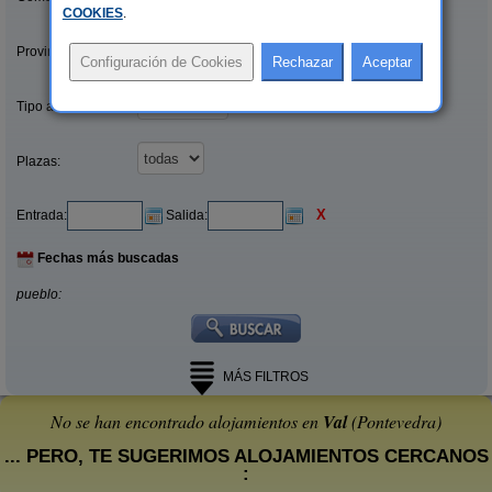
COOKIES
.
Provincias/Islas:
Tipo alquiler:
Plazas:
X
Entrada:
Salida:
Fechas más buscadas
pueblo:
MÁS FILTROS
No se han encontrado alojamientos en
Val
(Pontevedra)
... PERO, TE SUGERIMOS ALOJAMIENTOS CERCANOS
: