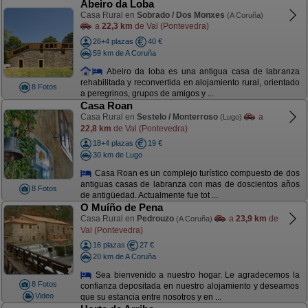
Abeiro da Loba
Casa Rural en
Sobrado / Dos Monxes
(A Coruña)
a
22,3 km
de Val (Pontevedra)
26+4 plazas
40 €
59 km de A Coruña
Abeiro da loba es una antigua casa de labranza
rehabilitada y reconvertida en alojamiento rural, orientado
8 Fotos
a peregrinos, grupos de amigos y ...
Casa Roan
Casa Rural en
Sestelo / Monterroso
a
(Lugo)
22,8 km
de Val (Pontevedra)
18+4 plazas
19 €
30 km de Lugo
Casa Roan es un complejo turístico compuesto de dos
antiguas casas de labranza con mas de doscientos años
8 Fotos
de antigüedad. Actualmente fue tot ...
O Muíño de Pena
Casa Rural en
Pedrouzo
a
23,9 km
de
(A Coruña)
Val (Pontevedra)
16 plazas
27 €
20 km de A Coruña
Sea bienvenido a nuestro hogar. Le agradecemos la
8 Fotos
confianza depositada en nuestro alojamiento y deseamos
Video
que su estancia entre nosotros y en ...