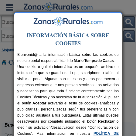
INFORMACIÓN BÁSICA SOBRE
COOKIES
Alojamientos
>
Galicia
>
Pontevedra
> Val
Bienvenid@ a la información básica sobre las cookies de
Casas Rurales cerca de Val
nuestro portal responsabilidad de
Mario Temprado Casas
.
Una cookie o galleta informática es un pequeño archivo de
información que se guarda en tu pc, smartphone o tablet al
visitar el portal. Algunas son nuestras y otras pertenecen a
empresas externas que nos prestan servicios. Las activadas
y necesarias para que todo funcione correctamente son las
Cookies Técnicas y no necesitan de tu autorización. Al pulsar
el botón
Aceptar
activarás el resto de cookies (analíticas y
Casa Uma
rs.
4-8+1 pers.
publicitarias), personalizadas según tus preferencias y con
 €
30 €
As Neves (Pontevedra)
desde
publicidad ajustada a tus búsquedas. Estas últimas puedes
desactivarlas por completo pulsando el botón
Rechazar
o
Buscar
elegir su activación/desactivación desde “Configuración de
Cookies”. Más información en nuestra
POLÍTICA DE
Comunidades: