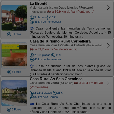
La Bronté
Vivienda turística en
Duas Iglesias / Forcarei
a
30,9 km
de Val (Pontevedra)
(Pontevedra)
5 plazas
13 €
43 km de Pontevedra
Casa rural entre las montañas de Terra de montes
(Forcarei, Soutelo de Montes, Cerdedo, Aciveiro... ) 35
8 Fotos
minutos de Pontevedra, 30 minutos a ...
Casa de Turismo Rural Carballeira
Casa Rural en
Vilar / Ribela / A Estrada
(Pontevedra)
a
32,7 km
de Val (Pontevedra)
2-8+1 plazas
11 €
40 km de Pontevedra
Casa de turismo rural de dos plantas (Casa de
labranza desde el año 1993) situada en la aldea de Vilar
8 Fotos
(La Estrada). 4 habitaciones con baño ...
Casa Rural As Seis Cheminea
Casa Rural en
Vedra
a
33,4 km
de Val
(A Coruña)
(Pontevedra)
2-12+2 plazas
25 €
82 km de A Coruña
La Casa Rural As Seis Chemineas es una casa
tradicional gallega, rodeada de viñedos con su propio
8 Fotos
hórreo y una fuente de 1862. Está situada ...