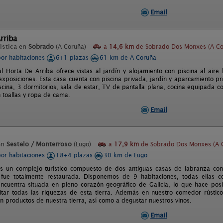
Email
rriba
ística en
Sobrado
(A Coruña)
a
14,6 km
de Sobrado Dos Monxes (A Co
por habitaciones
6+1 plazas
61 km de A Coruña
l Horta De Arriba ofrece vistas al jardín y alojamiento con piscina al aire
exposiciones. Esta casa cuenta con piscina privada, jardín y aparcamiento pri
piscina, 3 dormitorios, sala de estar, TV de pantalla plana, cocina equipada 
 toallas y ropa de cama.
Email
en
Sestelo / Monterroso
(Lugo)
a
17,9 km
de Sobrado Dos Monxes (A 
por habitaciones
18+4 plazas
30 km de Lugo
s un complejo turístico compuesto de dos antiguas casas de labranza co
fue totalmente restaurada. Disponemos de 9 habitaciones, todas ellas co
 encuentra situada en pleno corazón geográfico de Galicia, lo que hace p
tar todas las riquezas de esta tierra. Además en nuestro comedor rústic
n productos de nuestra tierra, así como a degustar nuestros vinos.
Email