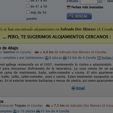
de 31 a 40
Entrada:
-
Sal
de 41 a 50
Fechas más buscadas
más de 50
pueblo:
o se han encontrado alojamientos en
Sobrado Dos Monxes
(A Coruñ
... PERO, TE SUGERIMOS ALOJAMIENTOS CERCANOS :
o de Abajo
en
Santiso
(A Coruña)
a
4,9 km
de Sobrado Dos Monxes (A Coruña)
er completo y por habitaciones
8 plazas
54 km de A Coruña
Fechas 
onal gallega restaurada en el 2007, manteniendo lo rústico y adaptandolo
eal para descansar disfrutando de la naturaleza. La casa consta de un 
con cama de matrimonio, baño, salón-comedor y cocina. El otro apartem
 baño, salita, salón-comedor, aseo y cocina. Estan totalmente equipados c
s. En el exterior tenemos barbacoa y mesas de piedra, así como aparcamiento 
Email
os
ística en
Toques
(A Coruña)
a
7,5 km
de Sobrado Dos Monxes (A Coru
completo
2-10 plazas
75 km de A Coruña