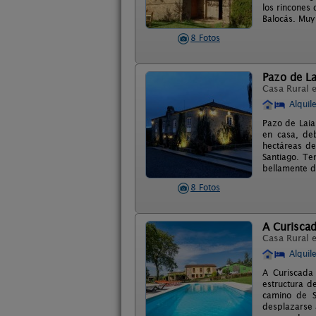
los rincones
Balocás. Muy 
8 Fotos
Pazo de La
Casa Rural 
Alquil
Pazo de Laia
en casa, de
hectáreas de
Santiago. Te
bellamente de
8 Fotos
A Curisca
Casa Rural 
Alquil
A Curiscada
estructura d
camino de S
desplazarse 