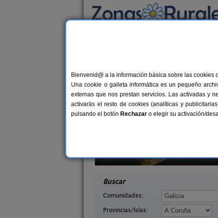
Busca por alojamiento
Alojamientos
>
Galicia
>
A Coruña
> Sobrado
Casas Rurales cerca
Bienvenid@ a la información básica sobre las cookies 
Una cookie o galleta informática es un pequeño archiv
externas que nos prestan servicios. Las activadas y n
activarás el resto de cookies (analíticas y publicita
pulsando el botón
Rechazar
o elegir su activación/de
Blanco
Casa Souto de Abajo
10+4 pers.
27 €
uña)
Santiso (A Coruña)
desde
desd
Buscar
Comunidades:
Provincias/Islas: