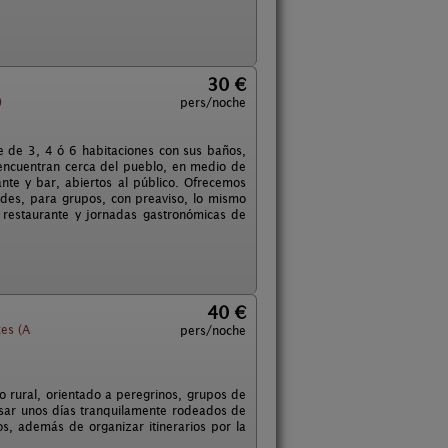
30 €
)
pers/noche
 de 3, 4 ó 6 habitaciones con sus baños,
 encuentran cerca del pueblo, en medio de
te y bar, abiertos al público. Ofrecemos
idades, para grupos, con preaviso, lo mismo
 restaurante y jornadas gastronómicas de
40 €
es (A
pers/noche
o rural, orientado a peregrinos, grupos de
asar unos días tranquilamente rodeados de
os, además de organizar itinerarios por la