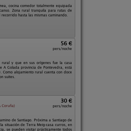
enea, cocina comedor totalmente equipada
canso. Zona rural tranquila para rutas de
l recorrido hasta las mismas caminando.
56 €
pers/noche
o rural y que en sus orígenes fue la casa
de A Golada provincia de Pontevedra, está
. Como alojamiento rural cuenta con doce
on suites.
30 €
 Coruña)
pers/noche
 Camino de Santiago. Próxima a Santiago de
la situación de Terra Meig-casa curros, en
ia, se pueden visitar prácticamente todos