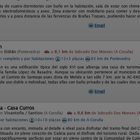
a de cuatro dormitorios con baño en la habitación, sala de estar con chim
s electrodomésticos y aseo. Zona exterior con mobiliario para comer y des
ríos y a poca distancia de las fervenzas de Brañas Toques, pudiendo hacer e
Email
n
en
Eidián
(Pontevedra)
a
9,1 km
de Sobrado Dos Monxes (A Coruña)
er completo y por habitaciones
12+3 plazas
93 km de Pontevedra
án es una edificación típica del siglo XVI que alberga una casa de turism
 la familia López de Basadre. Aunque su ubicación pertenece al municipio 
al Camino de Santiago pues dista de Melide a tan sólo 7 km. por la AC-840
de uso doble o individual, todas ellas con baño privado y de las cuales dos s
Email
a - Casa Curros
en
Visantoña / Santiso
(A Coruña)
a
9,6 km
de Sobrado Dos Monxes (A
por habitaciones
10+10 plazas
80 km de A Coruña
a con encanto, mimada al detalle e ideal para disfrutar del tramo final del
Situada en pleno corazón de Galicia para el disfrute del turismo rural. Dada 
eográficamente perfecto por estar en pleno centro de la Comunidad de Galic