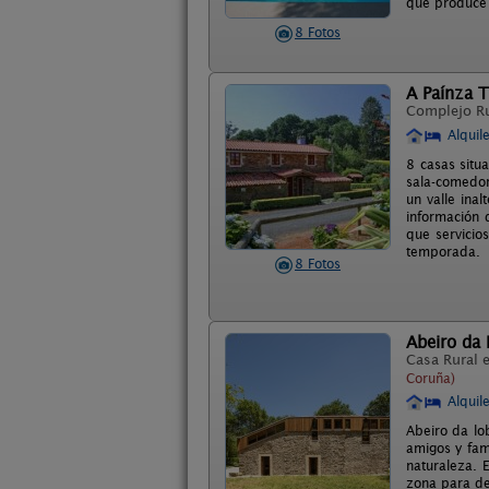
que produce 
8 Fotos
A Paínza T
Complejo R
Alquil
8 casas situ
sala-comedor
un valle ina
información d
que servicio
temporada.
8 Fotos
Abeiro da
Casa Rural 
Coruña)
Alquil
Abeiro da lo
amigos y fam
naturaleza. 
zona para de