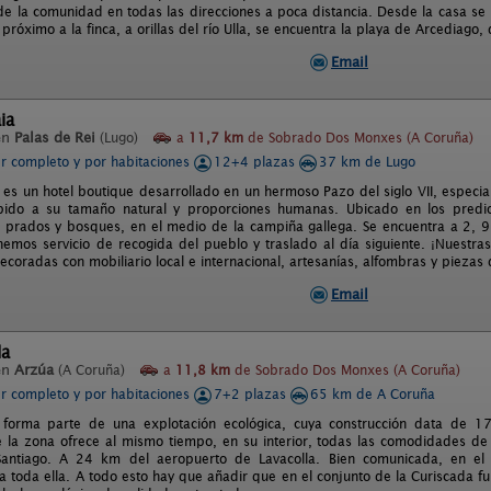
 de la comunidad en todas las direcciones a poca distancia. Desde la casa se
próximo a la finca, a orillas del río Ulla, se encuentra la playa de Arcediago
Email
ia
en
Palas de Rei
(Lugo)
a
11,7 km
de Sobrado Dos Monxes (A Coruña)
er completo y por habitaciones
12+4 plazas
37 km de Lugo
 es un hotel boutique desarrollado en un hermoso Pazo del siglo VII, especi
bido a su tamaño natural y proporciones humanas. Ubicado en los predi
 prados y bosques, en el medio de la campiña gallega. Se encuentra a 2, 
nemos servicio de recogida del pueblo y traslado al día siguiente. ¡Nuestra
coradas con mobiliario local e internacional, artesanías, alfombras y piezas 
Email
da
en
Arzúa
(A Coruña)
a
11,8 km
de Sobrado Dos Monxes (A Coruña)
er completo y por habitaciones
7+2 plazas
65 km de A Coruña
 forma parte de una explotación ecológica, cuya construcción data de 1
e la zona ofrece al mismo tiempo, en su interior, todas las comodidades d
antiago. A 24 km del aeropuerto de Lavacolla. Bien comunicada, en el c
a toda ella. A todo esto hay que añadir que en el conjunto de la Curiscada f