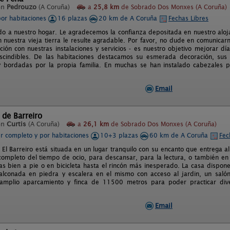
en
Pedrouzo
(A Coruña)
a
25,8 km
de Sobrado Dos Monxes (A Coruña)
por habitaciones
16 plazas
20 km de A Coruña
Fechas Libres
do a nuestro hogar. Le agradecemos la confianza depositada en nuestro alo
n nuestra vieja tierra le resulte agradable. Por favor, no dude en comunicar
ación con nuestras instalaciones y servicios - es nuestro objetivo mejorar dí
scindibles. De las habitaciones destacamos su esmerada decoración, sus 
 bordadas por la propia familia. En muchas se han instalado cabezales p
Email
 de Barreiro
en
Curtis
(A Coruña)
a
26,1 km
de Sobrado Dos Monxes (A Coruña)
er completo y por habitaciones
10+3 plazas
60 km de A Coruña
Fec
 El Barreiro está situada en un lugar tranquilo con su encanto que entrega al
 completo del tiempo de ocio, para descansar, para la lectura, o también en
das bien a pie o en bicicleta hasta el rincón más inesperado. La casa dispo
balconada en piedra y escalera en el mismo con acceso al jardin, un sal
amplio aparcamiento y finca de 11500 metros para poder practicar dive
Email