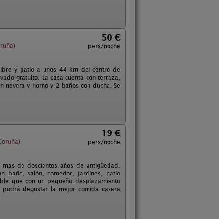
50 €
ruña)
pers/noche
 libre y patio a unos 44 km del centro de
vado gratuito. La casa cuenta con terraza,
con nevera y horno y 2 baños con ducha. Se
19 €
Coruña)
pers/noche
n mas de doscientos años de antigüedad.
n baño, salón, comedor, jardines, patio
osible que con un pequeño desplazamiento
o podrá degustar la mejor comida casera