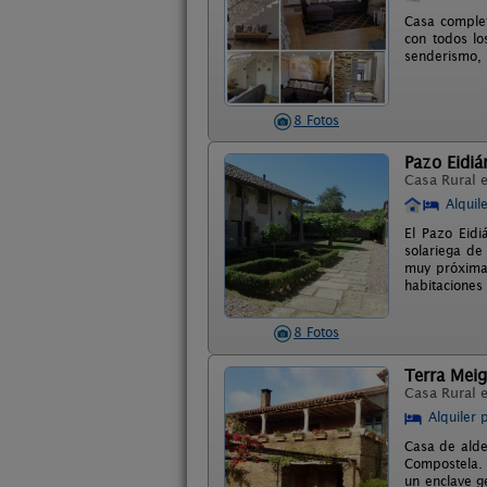
Casa complet
con todos lo
senderismo, 
8 Fotos
Pazo Eidiá
Casa Rural 
Alquil
El Pazo Eidi
solariega de
muy próxima 
habitaciones 
8 Fotos
Terra Meig
Casa Rural 
Alquiler 
Casa de alde
Compostela. 
un enclave g