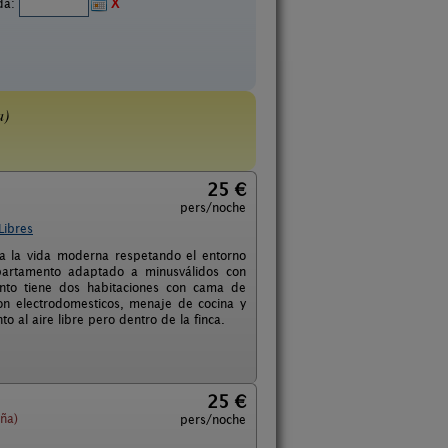
ida:
X
a)
25 €
pers/noche
Libres
 a la vida moderna respetando el entorno
apartamento adaptado a minusválidos con
ento tiene dos habitaciones con cama de
on electrodomesticos, menaje de cocina y
al aire libre pero dentro de la finca.
25 €
ña)
pers/noche