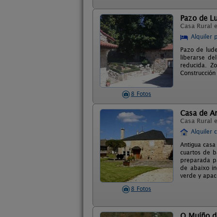
Pazo de Lu
Casa Rural 
Alquiler 
Pazo de lude
liberarse de
reducida. Zo
Construcción 
8 Fotos
Casa de Ar
Casa Rural 
Alquiler 
Antigua casa
cuartos de b
preparada pa
de abaixo in
verde y apac
8 Fotos
O Muíño d