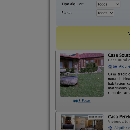
Tipo alquiler:
Plazas:
N
Casa Sout
Casa Rural 
Alquil
Casa tradici
natural. Id
habitación 
matrimonio y
ropa de cama
8 Fotos
Casa Perel
Vivienda tur
Alquiler 