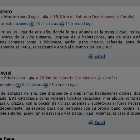
deiro
en
Monterroso
(Lugo)
a
19,8 km
de Sobrado Dos Monxes (A Coruña)
por habitaciones
18+2 plazas
35 km de Lugo
iro es un lugar de ensueño, donde lo que abunda es la tranquilidad, rodea
l estrés de la vida rutinaria. Dispone de 9 habitaciones, una de ellas e
nas comunes como la biblioteca, jardín, patio interior, cafetería, zona
anterior al 1468, se restauró y abrió al turismo rural en 2007.
Email
xerei
en
Friol
(Lugo)
a
23 km
de Sobrado Dos Monxes (A Coruña)
completo
6+3 plazas
25 km de Lugo
 de labranza gallega, que dispone de 3 amplísimas habitaciones dobles, dos
año. Está catalogada como vivienda turística vacacional y se alquila comple
ra 6 plazas, con la opción de utilizar además 3 supletorias si fuera necesa
dependiente: un espacio para dos personas con su propio baño, cocina, sal
ible entorno, aseguran el descanso y la tranquilidad. Además, la casa dispon
Email
e Pena