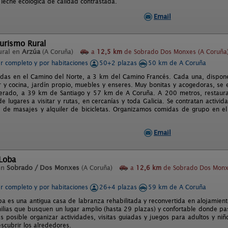
leche ecológica de calidad contrastada.
Email
urismo Rural
ural en
Arzúa
(A Coruña)
a
12,5 km
de Sobrado Dos Monxes (A Coruña
er completo y por habitaciones
50+2 plazas
50 km de A Coruña
adas en el Camino del Norte, a 3 km del Camino Francés. Cada una, dispone
 y cocina, jardín propio, muebles y enseres. Muy bonitas y acogedoras, se
lterado, a 39 km de Santiago y 57 km de A Coruña. A 200 metros, restauran
e lugares a visitar y rutas, en cercanías y toda Galicia. Se contratan activ
s de masajes y alquiler de bicicletas. Organizamos comidas de grupo en el
Email
 Loba
en
Sobrado / Dos Monxes
(A Coruña)
a
12,6 km
de Sobrado Dos Monx
er completo y por habitaciones
26+4 plazas
59 km de A Coruña
ba es una antigua casa de labranza rehabilitada y reconvertida en alojamient
ilias que busquen un lugar amplio (hasta 29 plazas) y confortable donde p
Es posible organizar actividades, visitas guiadas y juegos para adultos y niñ
scubrir los alrededores.