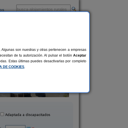
ios
-
al. Algunas son nuestras y otras pertenecen a empresas
cesitan de tu autorización. Al pulsar el botón
Aceptar
uedas. Estas últimas puedes desactivarlas por completo
CA DE COOKIES
.
Casa Cordobelas
Casas Lamelas
14 pers.
24 €
Cedeira (A Coruña)
Cambre (A Coruña
desde
Adaptada a discapacitados