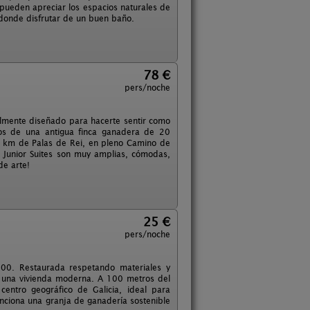
 pueden apreciar los espacios naturales de
, donde disfrutar de un buen baño.
78 €
pers/noche
almente diseñado para hacerte sentir como
os de una antigua finca ganadera de 20
9 km de Palas de Rei, en pleno Camino de
s Junior Suites son muy amplias, cómodas,
de arte!
25 €
pers/noche
700. Restaurada respetando materiales y
e una vivienda moderna. A 100 metros del
entro geográfico de Galicia, ideal para
unciona una granja de ganadería sostenible