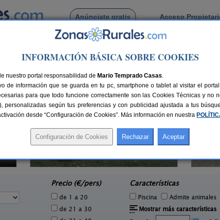
Anúnciate gratis
Acceso Propietar
Busca por pueblo
INFORMACIÓN BÁSICA SOBRE COOKIES
 Dos Monxes
 de Sobrado Dos Monxes
de nuestro portal responsabilidad de
Mario Temprado Casas
.
o de información que se guarda en tu pc, smartphone o tablet al visitar el port
ecesarias para que todo funcione correctamente son las Cookies Técnicas y no ne
rias), personalizadas según tus preferencias y con publicidad ajustada a tus búsq
sactivación desde “Configuración de Cookies”. Más información en nuestra
POLÍTI
Casa do Cancelo
8 pers.
2-6+4 pers.
25 €
35 €
Cabana de Bergantiños (A Coruña)
e
desde
Precio (€/pers)
Características
de 1 a 20
Piscina
Admite animales
de 21 a 30
Mostrar más características