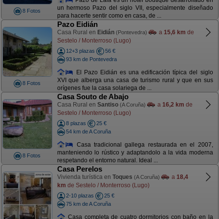
un hermoso Pazo del siglo VII, especialmente diseñado
8 Fotos
para hacerte sentir como en casa, de ...
Pazo Eidián
Casa Rural en
Eidián
a
15,6 km
de
(Pontevedra)
Sestelo / Monterroso (Lugo)
12+3 plazas
56 €
93 km de Pontevedra
El Pazo Eidián es una edificación típica del siglo
XVI que alberga una casa de turismo rural y que en sus
8 Fotos
orígenes fue la casa solariega de ...
Casa Souto de Abajo
Casa Rural en
Santiso
a
16,2 km
de
(A Coruña)
Sestelo / Monterroso (Lugo)
8 plazas
25 €
54 km de A Coruña
Casa tradicional gallega restaurada en el 2007,
manteniendo lo rústico y adaptandolo a la vida moderna
8 Fotos
respetando el entorno natural. Ideal ...
Casa Perelos
Vivienda turística en
Toques
a
18,4
(A Coruña)
km
de Sestelo / Monterroso (Lugo)
2-10 plazas
25 €
75 km de A Coruña
Casa completa de cuatro dormitorios con baño en la