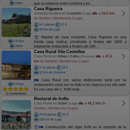
Video
que su estancia entre nosotros y en ...
Casa Rigueira
Vivienda turística en
Cospeito
a
44,5 km
(Lugo)
de Sestelo / Monterroso (Lugo)
9+1 plazas
21 €
30 km de Lugo
Alquiler de casa completa. Casa Rigueira es una
8 Fotos
bonita casa rústica, construida a finales del 1800 y
Video
totalmente restaurada a finales del 200 ...
Casa Rural Vila Centellas
Casa Rural en
Alban / Coles
a
47,4
(Ourense)
km
de Sestelo / Monterroso (Lugo)
2-12 plazas
28 €
10 km de Ourense
Casa Rural con varias distinciones tanto por su
8 Fotos
restauración como por su trato a los viajeros y su sitio web.
Es una casa del s. XVIII resta ...
(1 comentario)
Rectoral de Anllo
Casa Rural en
Sober
a
48,1 km
de
(Lugo)
Sestelo / Monterroso (Lugo)
24+6 plazas
22 €
100 km de Lugo
Construcción del siglo XVlll en el corazòn de la