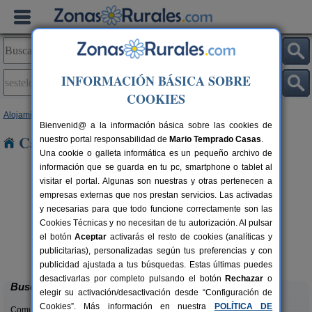
INFORMACIÓN BÁSICA SOBRE
COOKIES
Alojamientos
>
Galicia
>
Lugo
> Sestelo
Bienvenid@ a la información básica sobre las cookies de
Casas Rurales en Sestelo
nuestro portal responsabilidad de
Mario Temprado Casas
.
Una cookie o galleta informática es un pequeño archivo de
información que se guarda en tu pc, smartphone o tablet al
visitar el portal. Algunas son nuestras y otras pertenecen a
empresas externas que nos prestan servicios. Las activadas
y necesarias para que todo funcione correctamente son las
Cookies Técnicas y no necesitan de tu autorización. Al pulsar
el botón
Aceptar
activarás el resto de cookies (analíticas y
Pensión Residencia Herbón
rs.
14+3 pers.
publicitarias), personalizadas según tus preferencias y con
 €
25 €
Becerreá (Lugo)
desde
publicidad ajustada a tus búsquedas. Estas últimas puedes
desactivarlas por completo pulsando el botón
Rechazar
o
Buscar
elegir su activación/desactivación desde “Configuración de
Cookies”. Más información en nuestra
POLÍTICA DE
Comunidades: