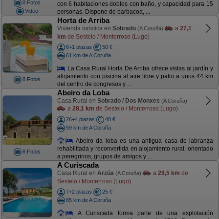
8 Fotos
con 6 habitaciones dobles con baño, y capacidad para 15
Video
personas. Dispone de barbacoa, ...
Horta de Arriba
Vivienda turística en
Sobrado
a
27,1
(A Coruña)
km
de Sestelo / Monterroso (Lugo)
6+1 plazas
50 €
61 km de A Coruña
La Casa Rural Horta De Arriba ofrece vistas al jardín y
alojamiento con piscina al aire libre y patio a unos 44 km
8 Fotos
del centro de congresos y ...
Abeiro da Loba
Casa Rural en
Sobrado / Dos Monxes
(A Coruña)
a
28,1 km
de Sestelo / Monterroso (Lugo)
26+4 plazas
40 €
59 km de A Coruña
Abeiro da loba es una antigua casa de labranza
rehabilitada y reconvertida en alojamiento rural, orientado
8 Fotos
a peregrinos, grupos de amigos y ...
A Curiscada
Casa Rural en
Arzúa
a
29,5 km
de
(A Coruña)
Sestelo / Monterroso (Lugo)
7+2 plazas
25 €
65 km de A Coruña
A Curiscada forma parte de una explotación