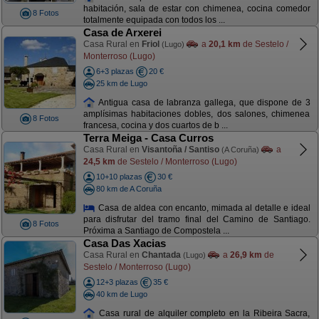
habitación, sala de estar con chimenea, cocina comedor
8 Fotos
totalmente equipada con todos los ...
Casa de Arxerei
Casa Rural en
Friol
a
20,1 km
de Sestelo /
(Lugo)
Monterroso (Lugo)
6+3 plazas
20 €
25 km de Lugo
Antigua casa de labranza gallega, que dispone de 3
amplísimas habitaciones dobles, dos salones, chimenea
8 Fotos
francesa, cocina y dos cuartos de b ...
Terra Meiga - Casa Curros
Casa Rural en
Visantoña / Santiso
a
(A Coruña)
24,5 km
de Sestelo / Monterroso (Lugo)
10+10 plazas
30 €
80 km de A Coruña
Casa de aldea con encanto, mimada al detalle e ideal
para disfrutar del tramo final del Camino de Santiago.
8 Fotos
Próxima a Santiago de Compostela ...
Casa Das Xacias
Casa Rural en
Chantada
a
26,9 km
de
(Lugo)
Sestelo / Monterroso (Lugo)
12+3 plazas
35 €
40 km de Lugo
Casa rural de alquiler completo en la Ribeira Sacra,