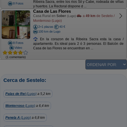
Ribeira Sacra, entre los rios Sil y Cabe, rodeada de viñas
8 Fotos
y huertos. La Rectoral dispone d ...
Casa de Las Flores
Casa Rural en
Sober
a
49 km
de Sestelo /
(Lugo)
Monterroso (Lugo)
2+1 plazas
40 €
100 km de Lugo
En la corazon de la Ribeira Sacra esta la casa /
8 Fotos
apartamento. Es ideal para 2 ó 3 personas. El Balcón de
Video
Casa de las Flores se encuentran en ...
(1 comentario)
Cerca de Sestelo:
Palas de Rei
(Lugo)
a 5,2 km
Monterroso
(Lugo)
a 6,4 km
Penela A
(Lugo)
a 6,8 km