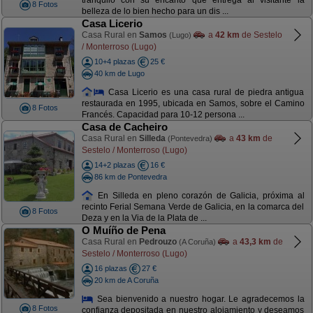
tranquilo con su encanto que entrega al visitante la
8 Fotos
belleza de lo bien hecho para un dis ...
Casa Licerio
Casa Rural en
Samos
a
42 km
de Sestelo
(Lugo)
/ Monterroso (Lugo)
10+4 plazas
25 €
40 km de Lugo
Casa Licerio es una casa rural de piedra antigua
restaurada en 1995, ubicada en Samos, sobre el Camino
8 Fotos
Francés. Capacidad para 10-12 persona ...
Casa de Cacheiro
Casa Rural en
Silleda
a
43 km
de
(Pontevedra)
Sestelo / Monterroso (Lugo)
14+2 plazas
16 €
86 km de Pontevedra
En Silleda en pleno corazón de Galicia, próxima al
recinto Ferial Semana Verde de Galicia, en la comarca del
8 Fotos
Deza y en la Via de la Plata de ...
O Muíño de Pena
Casa Rural en
Pedrouzo
a
43,3 km
de
(A Coruña)
Sestelo / Monterroso (Lugo)
16 plazas
27 €
20 km de A Coruña
Sea bienvenido a nuestro hogar. Le agradecemos la
8 Fotos
confianza depositada en nuestro alojamiento y deseamos