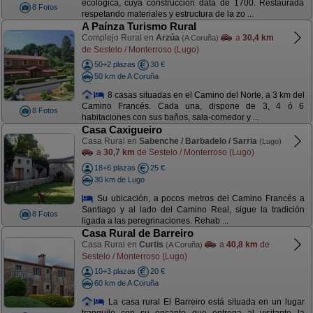
ecológica, cuya construcción data de 1700. Restaurada
8 Fotos
respetando materiales y estructura de la zo ...
A Paínza Turismo Rural
Complejo Rural en
Arzúa
a
30,4 km
(A Coruña)
de Sestelo / Monterroso (Lugo)
50+2 plazas
30 €
50 km de A Coruña
8 casas situadas en el Camino del Norte, a 3 km del
Camino Francés. Cada una, dispone de 3, 4 ó 6
8 Fotos
habitaciones con sus baños, sala-comedor y ...
Casa Caxigueiro
Casa Rural en
Sabenche / Barbadelo / Sarria
(Lugo)
a
30,7 km
de Sestelo / Monterroso (Lugo)
18+6 plazas
25 €
30 km de Lugo
Su ubicación, a pocos metros del Camino Francés a
Santiago y al lado del Camino Real, sigue la tradición
8 Fotos
ligada a las peregrinaciones. Rehab ...
Casa Rural de Barreiro
Casa Rural en
Curtis
a
40,8 km
de
(A Coruña)
Sestelo / Monterroso (Lugo)
10+3 plazas
20 €
60 km de A Coruña
La casa rural El Barreiro está situada en un lugar