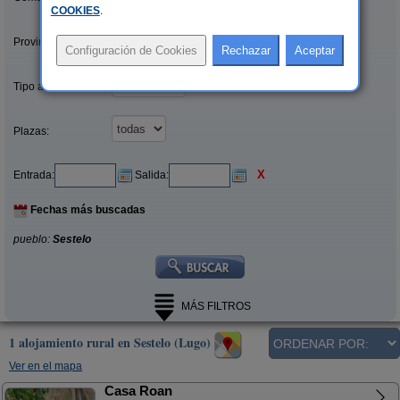
COOKIES
.
Provincias/Islas:
Tipo alquiler:
Plazas:
X
Entrada:
Salida:
Fechas más buscadas
pueblo:
Sestelo
MÁS FILTROS
1 alojamiento rural en Sestelo (Lugo)
Ver en el mapa
Casa Roan