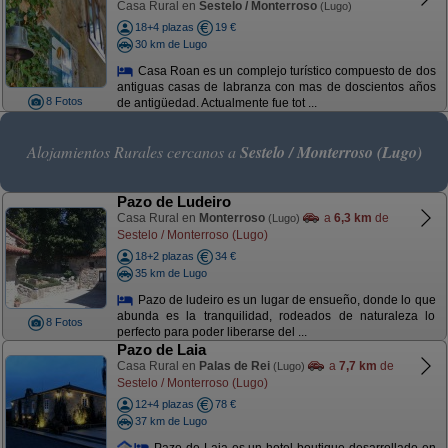
Casa Rural en
Sestelo / Monterroso
(Lugo)
18+4 plazas
19 €
30 km de Lugo
Casa Roan es un complejo turístico compuesto de dos
antiguas casas de labranza con mas de doscientos años
8 Fotos
de antigüedad. Actualmente fue tot ...
Alojamientos Rurales cercanos a
Sestelo / Monterroso (Lugo)
Pazo de Ludeiro
Casa Rural en
Monterroso
a
6,3 km
de
(Lugo)
Sestelo / Monterroso (Lugo)
18+2 plazas
34 €
35 km de Lugo
Pazo de ludeiro es un lugar de ensueño, donde lo que
abunda es la tranquilidad, rodeados de naturaleza lo
8 Fotos
perfecto para poder liberarse del ...
Pazo de Laia
Casa Rural en
Palas de Rei
a
7,7 km
de
(Lugo)
Sestelo / Monterroso (Lugo)
12+4 plazas
78 €
37 km de Lugo
Pazo de Laia es un hotel boutique desarrollado en