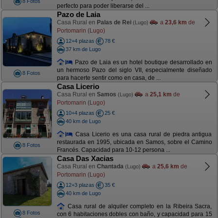
8 Fotos
perfecto para poder liberarse del ...
Pazo de Laia
Casa Rural en
Palas de Rei
a
23,6 km
de
(Lugo)
Portomarin (Lugo)
12+4 plazas
78 €
37 km de Lugo
Pazo de Laia es un hotel boutique desarrollado en
un hermoso Pazo del siglo VII, especialmente diseñado
8 Fotos
para hacerte sentir como en casa, de ...
Casa Licerio
Casa Rural en
Samos
a
25,1 km
de
(Lugo)
Portomarin (Lugo)
10+4 plazas
25 €
40 km de Lugo
Casa Licerio es una casa rural de piedra antigua
restaurada en 1995, ubicada en Samos, sobre el Camino
8 Fotos
Francés. Capacidad para 10-12 persona ...
Casa Das Xacias
Casa Rural en
Chantada
a
25,6 km
de
(Lugo)
Portomarin (Lugo)
12+3 plazas
35 €
40 km de Lugo
Casa rural de alquiler completo en la Ribeira Sacra,
8 Fotos
con 6 habitaciones dobles con baño, y capacidad para 15