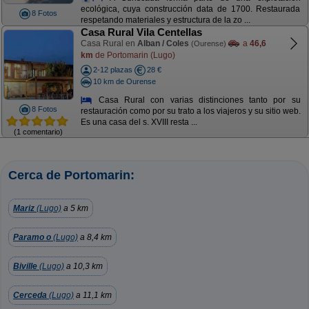
ecológica, cuya construcción data de 1700. Restaurada
8 Fotos
respetando materiales y estructura de la zo ...
Casa Rural Vila Centellas
Casa Rural en
Alban / Coles
a
46,6
(Ourense)
km
de Portomarin (Lugo)
2-12 plazas
28 €
10 km de Ourense
Casa Rural con varias distinciones tanto por su
8 Fotos
restauración como por su trato a los viajeros y su sitio web.
Es una casa del s. XVIII resta ...
(1 comentario)
Cerca de Portomarin:
Mariz
(Lugo)
a 5 km
Paramo o
(Lugo)
a 8,4 km
Biville
(Lugo)
a 10,3 km
Cerceda
(Lugo)
a 11,1 km