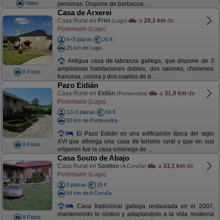
Video
personas. Dispone de barbacoa, ...
Casa de Arxerei
Casa Rural en
Friol
a
28,3 km
de
(Lugo)
Portomarin (Lugo)
6+3 plazas
20 €
25 km de Lugo
Antigua casa de labranza gallega, que dispone de 3
amplísimas habitaciones dobles, dos salones, chimenea
8 Fotos
francesa, cocina y dos cuartos de b ...
Pazo Eidián
Casa Rural en
Eidián
a
31,9 km
de
(Pontevedra)
Portomarin (Lugo)
12+3 plazas
56 €
93 km de Pontevedra
El Pazo Eidián es una edificación típica del siglo
XVI que alberga una casa de turismo rural y que en sus
8 Fotos
orígenes fue la casa solariega de ...
Casa Souto de Abajo
Casa Rural en
Santiso
a
33,1 km
de
(A Coruña)
Portomarin (Lugo)
8 plazas
25 €
54 km de A Coruña
Casa tradicional gallega restaurada en el 2007,
manteniendo lo rústico y adaptandolo a la vida moderna
8 Fotos