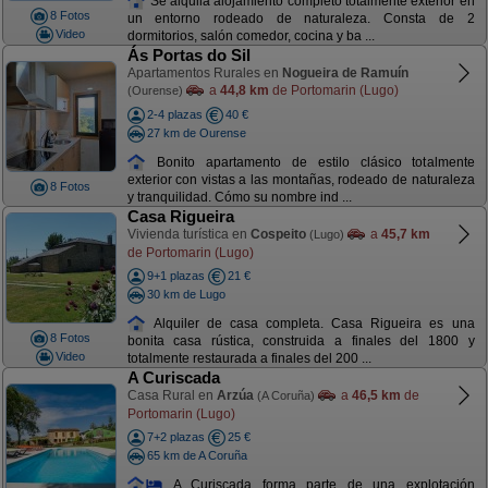
Se alquila alojamiento completo totalmente exterior en
8 Fotos
un entorno rodeado de naturaleza. Consta de 2
Video
dormitorios, salón comedor, cocina y ba ...
Ás Portas do Sil
Apartamentos Rurales en
Nogueira de Ramuín
a
44,8 km
de Portomarin (Lugo)
(Ourense)
2-4 plazas
40 €
27 km de Ourense
Bonito apartamento de estilo clásico totalmente
exterior con vistas a las montañas, rodeado de naturaleza
8 Fotos
y tranquilidad. Cómo su nombre ind ...
Casa Rigueira
Vivienda turística en
Cospeito
a
45,7 km
(Lugo)
de Portomarin (Lugo)
9+1 plazas
21 €
30 km de Lugo
Alquiler de casa completa. Casa Rigueira es una
8 Fotos
bonita casa rústica, construida a finales del 1800 y
Video
totalmente restaurada a finales del 200 ...
A Curiscada
Casa Rural en
Arzúa
a
46,5 km
de
(A Coruña)
Portomarin (Lugo)
7+2 plazas
25 €
65 km de A Coruña
A Curiscada forma parte de una explotación