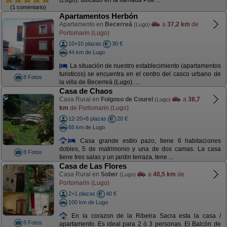
(Lugo). ubicado en la llamada Pue ...
(1 comentario)
Apartamentos Herbón
Apartamento en
Becerreá
a
37,2 km
de
(Lugo)
Portomarin (Lugo)
10+10 plazas
30 €
44 km de Lugo
La situación de nuestro establecimiento (apartamentos
turisticos) se encuentra en el centro del casco urbano de
8 Fotos
la villa de Becerreá (Lugo). ...
Casa de Chaos
Casa Rural en
Folgoso de Courel
a
38,7
(Lugo)
km
de Portomarin (Lugo)
12-20+8 plazas
20 €
65 km de Lugo
Casa grande estilo pazo, tiene 6 habitaciones
dobles, 5 de matrimonio y una de dos camas. La casa
8 Fotos
tiene tres salas y un jardin terraza, tene ...
Casa de Las Flores
Casa Rural en
Sober
a
40,5 km
de
(Lugo)
Portomarin (Lugo)
2+1 plazas
40 €
100 km de Lugo
En la corazon de la Ribeira Sacra esta la casa /
8 Fotos
apartamento. Es ideal para 2 ó 3 personas. El Balcón de