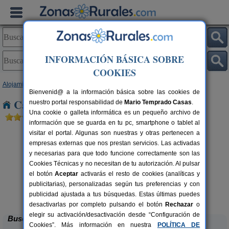
INFORMACIÓN BÁSICA SOBRE
COOKIES
Alojamientos
>
Galicia
>
Lugo
> Portomarin
Bienvenid@ a la información básica sobre las cookies de
Casas Rurales cerca de Portomarin
nuestro portal responsabilidad de
Mario Temprado Casas
.
Una cookie o galleta informática es un pequeño archivo de
información que se guarda en tu pc, smartphone o tablet al
visitar el portal. Algunas son nuestras y otras pertenecen a
empresas externas que nos prestan servicios. Las activadas
y necesarias para que todo funcione correctamente son las
Cookies Técnicas y no necesitan de tu autorización. Al pulsar
el botón
Aceptar
activarás el resto de cookies (analíticas y
publicitarias), personalizadas según tus preferencias y con
Finca o Bizarro
rs.
2-16 pers.
 €
25 €
publicidad ajustada a tus búsquedas. Estas últimas puedes
Trabada (Lugo)
desde
desactivarlas por completo pulsando el botón
Rechazar
o
elegir su activación/desactivación desde “Configuración de
Buscar
Cookies”. Más información en nuestra
POLÍTICA DE