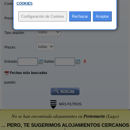
COOKIES
.
Comunidades:
Provincias/Islas:
Tipo alquiler:
Plazas:
X
Entrada:
Salida:
Fechas más buscadas
pueblo:
MÁS FILTROS
No se han encontrado alojamientos en
Portomarin
(Lugo)
... PERO, TE SUGERIMOS ALOJAMIENTOS CERCANOS
: