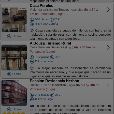
respetando el entorno natural. Ideal ...
Casa Perelos
Vivienda turística en
Toques
a
34,1
(A Coruña)
km
de Portomarin (Lugo)
2-10 plazas
25 €
75 km de A Coruña
Casa completa de cuatro dormitorios con baño en la
habitación, sala de estar con chimenea, cocina comedor
8 Fotos
totalmente equipada con todos los ...
A Bouza Turismo Rural
Casa Rural en
Becerreá
a
36 km
de
(Lugo)
Portomarin (Lugo)
10+2 plazas
25 €
35 km de Lugo
La mejor manera de desconectar es cambiando
totalmente de escenario, y qué mejor que hacerlo en un
8 Fotos
lugar en el que solamente se vea naturale ...
Pensión Residencia Herbón
Hostal Rural en
Becerreá
a
37,2 km
de
(Lugo)
Portomarin (Lugo)
14+3 plazas
25 €
44 km de Lugo
La situación de nuestro establecimiento se encuentra
8 Fotos
en el centro del casco urbano de la villa de Becerreá