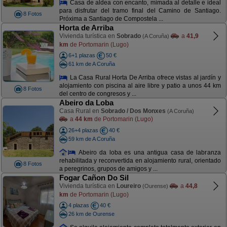
Casa de aldea con encanto, mimada al detalle e ideal
para disfrutar del tramo final del Camino de Santiago.
8 Fotos
Próxima a Santiago de Compostela ...
Horta de Arriba
Vivienda turística en
Sobrado
a
41,9
(A Coruña)
km
de Portomarin (Lugo)
6+1 plazas
50 €
61 km de A Coruña
La Casa Rural Horta De Arriba ofrece vistas al jardín y
alojamiento con piscina al aire libre y patio a unos 44 km
8 Fotos
del centro de congresos y ...
Abeiro da Loba
Casa Rural en
Sobrado / Dos Monxes
(A Coruña)
a
44 km
de Portomarin (Lugo)
26+4 plazas
40 €
59 km de A Coruña
Abeiro da loba es una antigua casa de labranza
rehabilitada y reconvertida en alojamiento rural, orientado
8 Fotos
a peregrinos, grupos de amigos y ...
Fogar Cañon Do Sil
Vivienda turística en
Loureiro
a
44,8
(Ourense)
km
de Portomarin (Lugo)
4 plazas
40 €
26 km de Ourense