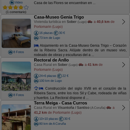
Video
Casa de las Flores se encuentran en ...
(1 comentario)
Casa-Museo Genia Trigo
Vivienda turística en
Sober
a
40,6 km
de
(Lugo)
Portomarin (Lugo)
16 plazas
30 €
73 km de Lugo
Alojamiento en la Casa-Museo Genia Trigo – Corazón
de la Ribeira Sacra. Alójate dentro de un museo vivo,
8 Fotos
rodeado de obras y esculturas del a ...
Rectoral de Anllo
Casa Rural en
Sober
a
41 km
de
(Lugo)
Portomarin (Lugo)
24+6 plazas
22 €
100 km de Lugo
Construcción del siglo XVlll en el corazòn de la
Ribeira Sacra, entre los rios Sil y Cabe, rodeada de viñas
8 Fotos
y huertos. La Rectoral dispone d ...
Terra Meiga - Casa Curros
Casa Rural en
Visantoña / Santiso
a
(A Coruña)
41,2 km
de Portomarin (Lugo)
10+10 plazas
30 €
80 km de A Coruña