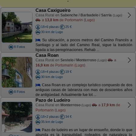
Casa Caxigueiro
Casa Rural en
Sabenche / Barbadelo / Sarria
(Lugo)
a
13,8 km
de Portomarin (Lugo)
18+6 plazas
25 €
30 km de Lugo
Su ubicación, a pocos metros del Camino Francés a
Santiago y al lado del Camino Real, sigue la tradición
8 Fotos
ligada a las peregrinaciones. Rehab ...
Casa Roan
Casa Rural en
Sestelo / Monterroso
a
(Lugo)
16,9 km
de Portomarin (Lugo)
18+4 plazas
19 €
30 km de Lugo
Casa Roan es un complejo turístico compuesto de dos
antiguas casas de labranza con mas de doscientos años
8 Fotos
de antigüedad. Actualmente fue tot ...
Pazo de Ludeiro
Casa Rural en
Monterroso
a
17,9 km
de
(Lugo)
Portomarin (Lugo)
18+2 plazas
34 €
35 km de Lugo
Pazo de ludeiro es un lugar de ensueño, donde lo que
abunda es la tranquilidad, rodeados de naturaleza lo