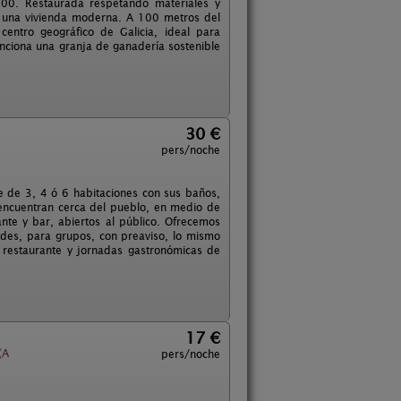
700. Restaurada respetando materiales y
e una vivienda moderna. A 100 metros del
entro geográfico de Galicia, ideal para
unciona una granja de ganadería sostenible
30 €
pers/noche
 de 3, 4 ó 6 habitaciones con sus baños,
 encuentran cerca del pueblo, en medio de
te y bar, abiertos al público. Ofrecemos
idades, para grupos, con preaviso, lo mismo
 restaurante y jornadas gastronómicas de
17 €
(A
pers/noche