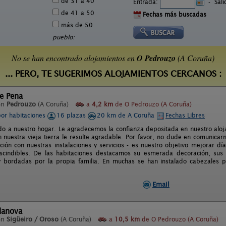
de 31 a 40
Entrada:
-
Sal
de 41 a 50
Fechas más buscadas
más de 50
pueblo:
No se han encontrado alojamientos en
O Pedrouzo
(A Coruña)
... PERO, TE SUGERIMOS ALOJAMIENTOS CERCANOS :
e Pena
en
Pedrouzo
(A Coruña)
a
4,2 km
de O Pedrouzo (A Coruña)
por habitaciones
16 plazas
20 km de A Coruña
Fechas Libres
do a nuestro hogar. Le agradecemos la confianza depositada en nuestro alo
n nuestra vieja tierra le resulte agradable. Por favor, no dude en comunicar
ación con nuestras instalaciones y servicios - es nuestro objetivo mejorar dí
scindibles. De las habitaciones destacamos su esmerada decoración, sus 
 bordadas por la propia familia. En muchas se han instalado cabezales p
Email
lanova
en
Sigüeiro / Oroso
(A Coruña)
a
10,5 km
de O Pedrouzo (A Coruña)