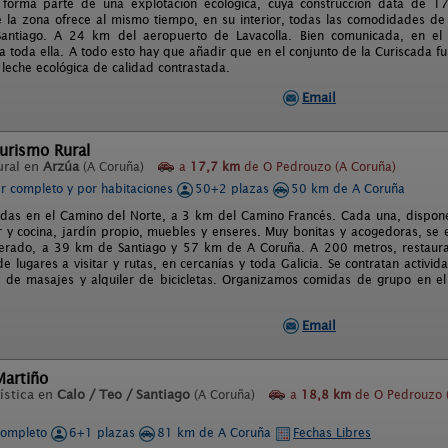
 forma parte de una explotación ecológica, cuya construcción data de 1
e la zona ofrece al mismo tiempo, en su interior, todas las comodidades d
antiago. A 24 km del aeropuerto de Lavacolla. Bien comunicada, en el c
a toda ella. A todo esto hay que añadir que en el conjunto de la Curiscada f
leche ecológica de calidad contrastada.
Email
urismo Rural
ural en
Arzúa
(A Coruña)
a
17,7 km
de O Pedrouzo (A Coruña)
er completo y por habitaciones
50+2 plazas
50 km de A Coruña
adas en el Camino del Norte, a 3 km del Camino Francés. Cada una, dispone
 y cocina, jardín propio, muebles y enseres. Muy bonitas y acogedoras, se
lterado, a 39 km de Santiago y 57 km de A Coruña. A 200 metros, restauran
e lugares a visitar y rutas, en cercanías y toda Galicia. Se contratan activ
s de masajes y alquiler de bicicletas. Organizamos comidas de grupo en el
Email
Martiño
ística en
Calo / Teo / Santiago
(A Coruña)
a
18,8 km
de O Pedrouzo 
completo
6+1 plazas
81 km de A Coruña
Fechas Libres