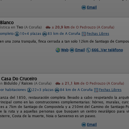
Email
 Blanco
ística en
Teo
(A Coruña)
a
20,9 km
de O Pedrouzo (A Coruña)
completo
10+4 plazas
83 km de A Coruña
Fechas Libres
 en una zona tranquila, finca cerrada a tan solo 12km de Santiago de Compos
Web
Email
666..Ver teléfono
 Casa Do Cruceiro
en
Biduído / Raices
(A Coruña)
a
21,1 km
de O Pedrouzo (A Coruña)
por habitaciones
22+3 plazas
84 km de A Coruña
Fechas Libres
anza del 1850, restauración completa llevado a cabo respetando la arquitect
principal como en las construcciones complementarias: hórreo, muralas, curc
íces a 7km de Santiago de Compostela y a 250mt del Camino de Santiago P
e la ruta y a aquellas personas que busquen un centro neurálgico para visit
nisterre, Costa de la muerte, Noia o Sanxenxo es un paseo.
Email