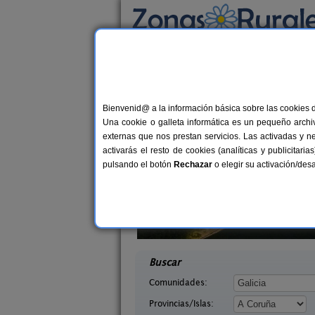
Busca por alojamiento
Alojamientos
>
Galicia
>
A Coruña
> O Pedro
Casas Rurales cerca
Bienvenid@ a la información básica sobre las cookies 
Una cookie o galleta informática es un pequeño archiv
externas que nos prestan servicios. Las activadas y n
activarás el resto de cookies (analíticas y publicita
pulsando el botón
Rechazar
o elegir su activación/de
Blanco
Touriñán Mar
10+4 pers.
2-
27 €
uña)
Muxía (A Coruña)
desde
desd
Buscar
Comunidades:
Provincias/Islas: