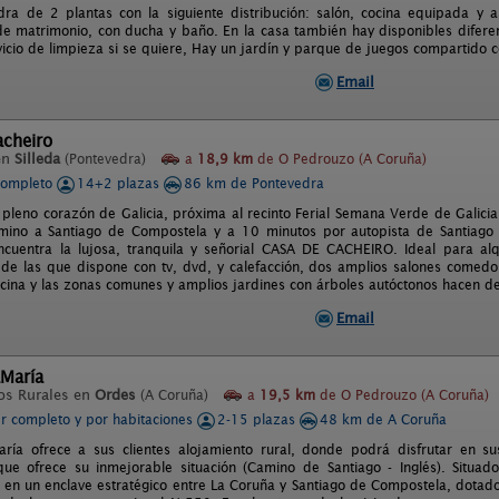
ra de 2 plantas con la siguiente distribución: salón, cocina equipada y
de matrimonio, con ducha y baño. En la casa también hay disponibles diferente
icio de limpieza si se quiere, Hay un jardín y parque de juegos compartido co
Email
acheiro
en
Silleda
(Pontevedra)
a
18,9 km
de O Pedrouzo (A Coruña)
completo
14+2 plazas
86 km de Pontevedra
n pleno corazón de Galicia, próxima al recinto Ferial Semana Verde de Galicia
amino a Santiago de Compostela y a 10 minutos por autopista de Santiago
ncuentra la lujosa, tranquila y señorial CASA DE CACHEIRO. Ideal para alq
 de las que dispone con tv, dvd, y calefacción, dos amplios salones comedor
cocina y las zonas comunes y amplios jardines con árboles autóctonos hacen de
Email
María
os Rurales en
Ordes
(A Coruña)
a
19,5 km
de O Pedrouzo (A Coruña)
er completo y por habitaciones
2-15 plazas
48 km de A Coruña
ía ofrece a sus clientes alojamiento rural, donde podrá disfrutar en su
que ofrece su inmejorable situación (Camino de Santiago - Inglés). Situa
á en un enclave estratégico entre La Coruña y Santiago de Compostela, dotad