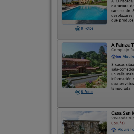
A Curiscada
estructura d
camino de S
desplazarse 
que produce 
8 Fotos
A Paínza T
Complejo R
Alquil
8 casas situ
sala-comedor
un valle ina
información d
que servicio
temporada.
8 Fotos
Casa San 
Vivienda tur
Coruña)
Alquiler 