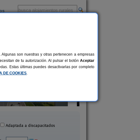
ios
-
al. Algunas son nuestras y otras pertenecen a empresas
cesitan de tu autorización. Al pulsar el botón
Aceptar
uedas. Estas últimas puedes desactivarlas por completo
CA DE COOKIES
.
Casa DonaMaría
Casa de Santa Ux
2-15 pers.
25 €
Ordes (A Coruña)
Dumbría (A Coruñ
desde
Adaptada a discapacitados