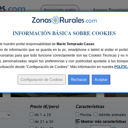
Anúnciate gratis
Acceso Propietar
Busca por pueblo
INFORMACIÓN BÁSICA SOBRE COOKIES
uzo
 de O Pedrouzo
de nuestro portal responsabilidad de
Mario Temprado Casas
.
o de información que se guarda en tu pc, smartphone o tablet al visitar el port
ecesarias para que todo funcione correctamente son las Cookies Técnicas y no ne
rias), personalizadas según tus preferencias y con publicidad ajustada a tus búsq
sactivación desde “Configuración de Cookies”. Más información en nuestra
POLÍTI
Apartamentos Insua Finisterre
5 pers.
2-5 pers.
30 €
13 €
Finisterre (A Coruña)
e
desde
Precio (€/pers)
Características
de 1 a 20
Piscina
Admite animales
de 21 a 30
Mostrar más características