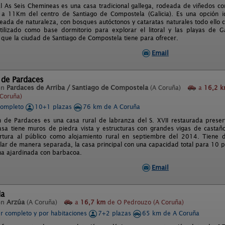
l As Seis Chemineas es una casa tradicional gallega, rodeada de viñedos c
 a 11Km del centro de Santiago de Compostela (Galicia). Es una opción i
deada de naturaleza, con bosques autóctonos y cataratas naturales todo ello
ilizado como base dormitorio para explorar el litoral y las playas de Ga
 que la ciudad de Santiago de Compostela tiene para ofrecer.
Email
 de Pardaces
en
Pardaces de Arriba / Santiago de Compostela
(A Coruña)
a
16,2 
Coruña)
completo
10+1 plazas
76 km de A Coruña
 de Pardaces es una casa rural de labranza del S. XVII restaurada preser
casa tiene muros de piedra vista y estructuras con grandes vigas de castaño
rtura al público como alojamiento rural en septiembre del 2014. Tiene
lar de manera separada, la casa principal con una capacidad total para 10 p
na ajardinada con barbacoa.
Email
da
en
Arzúa
(A Coruña)
a
16,7 km
de O Pedrouzo (A Coruña)
er completo y por habitaciones
7+2 plazas
65 km de A Coruña