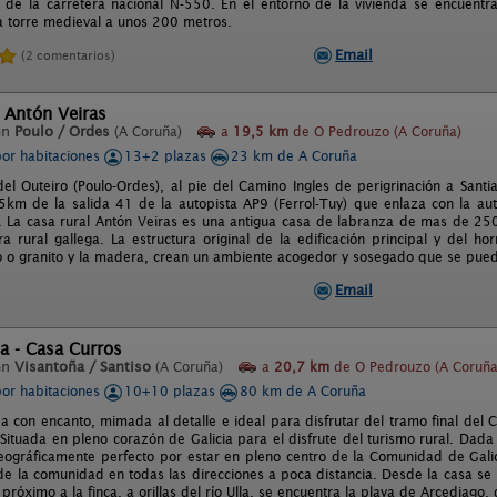
 de la carretera nacional N-550. En el entorno de la vivienda se encuentr
a torre medieval a unos 200 metros.
Email
(2 comentarios)
 Antón Veiras
en
Poulo / Ordes
(A Coruña)
a
19,5 km
de O Pedrouzo (A Coruña)
por habitaciones
13+2 plazas
23 km de A Coruña
del Outeiro (Poulo-Ordes), al pie del Camino Ingles de perigrinación a Sant
5km de la salida 41 de la autopista AP9 (Ferrol-Tuy) que enlaza con la au
. La casa rural Antón Veiras es una antigua casa de labranza de mas de 25
ura rural gallega. La estructura original de la edificación principal y del h
o o granito y la madera, crean un ambiente acogedor y sosegado que se pued
Email
a - Casa Curros
en
Visantoña / Santiso
(A Coruña)
a
20,7 km
de O Pedrouzo (A Coruña
por habitaciones
10+10 plazas
80 km de A Coruña
a con encanto, mimada al detalle e ideal para disfrutar del tramo final del
Situada en pleno corazón de Galicia para el disfrute del turismo rural. Dada 
eográficamente perfecto por estar en pleno centro de la Comunidad de Galic
 de la comunidad en todas las direcciones a poca distancia. Desde la casa se
próximo a la finca, a orillas del río Ulla, se encuentra la playa de Arcediago