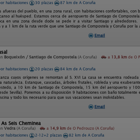
por habitaciones
30 plazas
87 km de A Coruña
s afueras del pueblo, en una zona rural, con habitaciones confortables, con 
anso al huésped. Estamos cerca de aeropuerto de Santiago de Compostela y
ca en una zona desde dode se pede ir a visitar Santiago y alrededores. E
s y a 1 km de la ruta verde que une Santiago de Compostela y Coruña por la a
Email
asal
en
Boqueixón / Santiago de Compostela
(A Coruña)
a
13,8 km
de O P
por habitaciones
20 plazas
84 km de A Coruña
anza cuyos orígenes se remontan al S. XVI La casa se encuentra rodeada 
la naturaleza. Estanque, cascadas, árboles frutales, robleda y una exuberant
estedo, a 10 km de Santiago de Compostela, 15 km del aeropuerto y 100 
esde Sevilla). Ponemos a su disposición 9 habitaciones con baño totalmente 
scina y todo los necesario para que sus vacaciones sean inolvidables.
Email
l As Seis Cheminea
en
Vedra
(A Coruña)
a
14,9 km
de O Pedrouzo (A Coruña)
por habitaciones
2-12+2 plazas
82 km de A Coruña