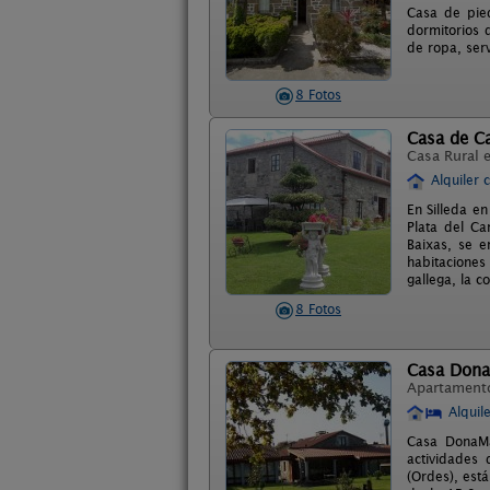
Casa de pied
dormitorios 
de ropa, serv
8 Fotos
Casa de C
Casa Rural 
Alquiler 
En Silleda e
Plata del C
Baixas, se e
habitaciones
gallega, la 
8 Fotos
Casa Dona
Apartament
Alquil
Casa DonaMar
actividades 
(Ordes), est