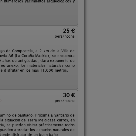
an numerosos yacimientos arqueológicos y
25 €
pers/noche
iago de Compostela, a 2 km de la Villa de
tovia A6 (La Coruña-Madrid); se encuentra
0 años de antigüedad, claro exponente de
orreo anexo, los materiales naturales como
e disfrutar en los mas 11.000 metros.
30 €
)
pers/noche
 Camino de Santiago. Próxima a Santiago de
la situación de Terra Meig-casa curros, en
ia, se pueden visitar prácticamente todos
 pueden apreciar los espacios naturales de
, donde disfrutar de un buen baño.