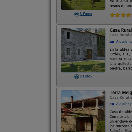
de la AP-9 o
restos de un
8 Fotos
Casa Rural
Casa Rural 
Alquiler 
En la aldea 
Ordes, a 1, 
nuestra casa
la arquitect
piedra, barr
8 Fotos
Terra Meig
Casa Rural 
Alquiler 
Casa de alde
Compostela. 
un enclave g
los rincones
Balocás. Muy 