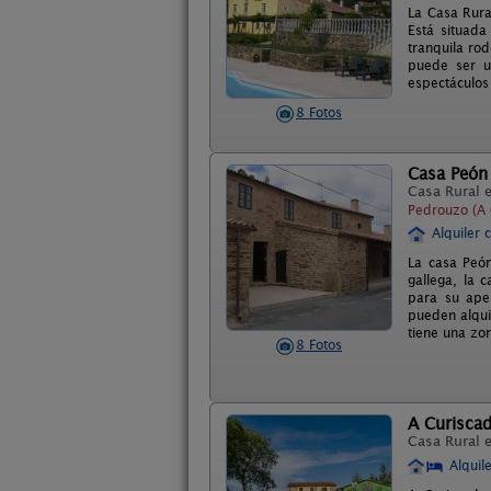
La Casa Rura
Está situada
tranquila ro
puede ser ut
espectáculos
8 Fotos
Casa Peón
Casa Rural 
Pedrouzo (A 
Alquiler 
La casa Peón
gallega, la 
para su ape
pueden alqui
tiene una zo
8 Fotos
A Curisca
Casa Rural 
Alquil