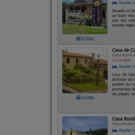
Alquiler 
Situado en la
un buen desc
que nos colo
camino ingle
8 Fotos
Casa de C
Casa Rural 
(A Coruña)
Alquiler 
Casa de labr
disfrutar de 
pueblo de L
peregrinos d
de juegos, pi
8 Fotos
Casa Rura
Casa Rural 
Alquiler 