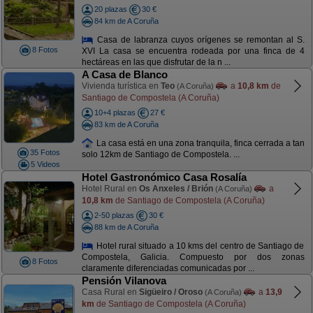
20 plazas
30 €
84 km de A Coruña
Casa de labranza cuyos orígenes se remontan al S.
8 Fotos
XVI La casa se encuentra rodeada por una finca de 4
hectáreas en las que disfrutar de la n ...
A Casa de Blanco
Vivienda turística en
Teo
a
10,8 km
de
(A Coruña)
Santiago de Compostela (A Coruña)
10+4 plazas
27 €
83 km de A Coruña
La casa está en una zona tranquila, finca cerrada a tan
35 Fotos
solo 12km de Santiago de Compostela. ...
5 Videos
Hotel Gastronómico Casa Rosalía
Hotel Rural en
Os Anxeles / Brión
a
(A Coruña)
10,8 km
de Santiago de Compostela (A Coruña)
2-50 plazas
30 €
88 km de A Coruña
Hotel rural situado a 10 kms del centro de Santiago de
Compostela, Galicia. Compuesto por dos zonas
8 Fotos
claramente diferenciadas comunicadas por ...
Pensión Vilanova
Casa Rural en
Sigüeiro / Oroso
a
13,9
(A Coruña)
km
de Santiago de Compostela (A Coruña)