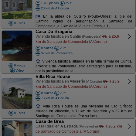
13+2 plazas
25 €
23 km de A Coruña
En la aldea del Outeiro (Poulo-Ordes), al pie del
Camino Ingles de perigrinación a Santiago de
8 Fotos
Compostela, a 2 km de la Villa de Ordes, a 1, ...
Casa Da Bragaña
Vivienda turística en
Cuntis
a
25,6
(Pontevedra)
km
de Santiago de Compostela (A Coruña)
8 plazas
23 €
37 km de Pontevedra
Vivienda turística situada en la villa termal de Cuntis,
8 Fotos
provincia de Pontevedra, sitio estrategico para el turismo,
Video
por la proximidad de la ...
Villa Rica House
Vivienda turística en
Vilaserío
a
25,9
(A Coruña)
km
de Santiago de Compostela (A Coruña)
8 plazas
20 €
73 km de A Coruña
Villa Rica House es una vivienda de uso turístico
situada en Vilaserio, a 11 km de Negreira y a 32 Km de
8 Fotos
Santiago de Compostela. Por su loca ...
Casa de Brea
Casa Rural en
A Estrada
a
26,2 km
(Pontevedra)
de Santiago de Compostela (A Coruña)