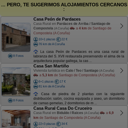
... PERO, TE SUGERIMOS ALOJAMIENTOS CERCANOS
:
Casa Peón de Pardaces
Casa Rural en
Pardaces de Arriba / Santiago de
Compostela
a
4 km
de Santiago de
(A Coruña)
Compostela (A Coruña)
10+1 plazas
22 €
76 km de A Coruña
La casa Peón de Pardaces es una casa rural de
8 Fotos
labranza del S. XVII restaurada preservando el alma de la
arquitectura popular gallega, la cas ...
Casa San Martiño
Vivienda turística en
Calo / Teo / Santiago
(A Coruña)
a
5,3 km
de Santiago de Compostela (A Coruña)
6+1 plazas
17 €
81 km de A Coruña
Casa de piedra de 2 plantas con la siguiente
distribución: salón, cocina equipada y aseo, un dormitorio
8 Fotos
de camas gemelas, 2 dormitorios de m ...
Casa Rural Casa Do Cruceiro
Casa Rural en
Biduído / Raices
a
6,9
(A Coruña)
km
de Santiago de Compostela (A Coruña)
22+3 plazas
34 €