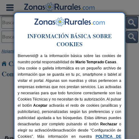
INFORMACIÓN BÁSICA SOBRE
COOKIES
Alojamientos
>
Galicia
>
A Coruña
> Santiago de Compostela
Bienvenid@ a la información básica sobre las cookies de
Casas Rurales cerca de Santiago de
nuestro portal responsabilidad de
Mario Temprado Casas
.
Una cookie o galleta informática es un pequeño archivo de
Compostela
información que se guarda en tu pc, smartphone o tablet al
visitar el portal. Algunas son nuestras y otras pertenecen a
empresas externas que nos prestan servicios. Las activadas
y necesarias para que todo funcione correctamente son las
Cookies Técnicas y no necesitan de tu autorización. Al pulsar
el botón
Aceptar
activarás el resto de cookies (analíticas y
publicitarias), personalizadas según tus preferencias y con
publicidad ajustada a tus búsquedas. Estas últimas puedes
Apartamentos Gallaecia
rs.
4 pers.
 €
36 €
Val do Dubra (A Coruña)
desde
desactivarlas por completo pulsando el botón
Rechazar
o
elegir su activación/desactivación desde “Configuración de
Cookies”. Más información en nuestra
POLÍTICA DE
Buscar