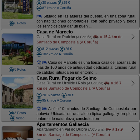
30 plazas
25 €
87 km de A Coruña
Situado en las afueras del pueblo, en una zona rural,
con habitaciones confortables, con baño privado y todos
8 Fotos
los servicios para dar un buen ...
Casa de Marcelo
Casa Rural en
Padrón
a
15,4 km
de
(A Coruña)
Santiago de Compostela (A Coruña)
8+2 plazas
26 €
102 km de A Coruña
Casa de Marcelo es una típica casa de labranza de
más de 100 años de antigüedad dedicada al turismo rural
8 Fotos
de calidad, situada en un entorno ...
Casa Rural Fogar do Selmo
Casa Rural en
Urdilde / Rois
a
16,7
(A Coruña)
km
de Santiago de Compostela (A Coruña)
20+6 plazas
30 €
95 km de A Coruña
A sólo 10 minutos de Santiago de Compostela por
8 Fotos
autovía. Ubicada en una aldea típica gallega y en pleno
Video
entorno de naturaleza, construida en ...
Apartamentos Gallaecia
Apartamento en
Val do Dubra
a
17,9
(A Coruña)
km
de Santiago de Compostela (A Coruña)