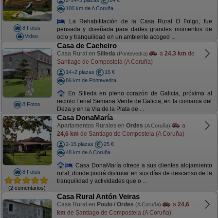
2-14+3 plazas
24 €
100 km de A Coruña
La Rehabilitación de la Casa Rural O Folgo, fue
8 Fotos
pensada y diseñada para darles grandes momentos de
Video
ocio y tranquilidad en un ambiente acoged ...
Casa de Cacheiro
Casa Rural en
Silleda
a
24,3 km
de
(Pontevedra)
Santiago de Compostela (A Coruña)
14+2 plazas
16 €
86 km de Pontevedra
En Silleda en pleno corazón de Galicia, próxima al
recinto Ferial Semana Verde de Galicia, en la comarca del
8 Fotos
Deza y en la Via de la Plata de ...
Casa DonaMaría
Apartamentos Rurales en
Ordes
a
(A Coruña)
24,6 km
de Santiago de Compostela (A Coruña)
2-15 plazas
25 €
48 km de A Coruña
Casa DonaMaría ofrece a sus clientes alojamiento
8 Fotos
rural, donde podrá disfrutar en sus días de descanso de la
tranquilidad y actividades que o ...
(2 comentarios)
Casa Rural Antón Veiras
Casa Rural en
Poulo / Ordes
a
24,6
(A Coruña)
km
de Santiago de Compostela (A Coruña)