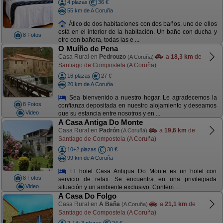
4 plazas
36 €
55 km de A Coruña
Ático de dos habitaciones con dos baños, uno de ellos
está en el interior de la habitación. Un baño con ducha y
8 Fotos
otro con bañera, todas las e ...
O Muíño de Pena
Casa Rural en
Pedrouzo
a
18,3 km
de
(A Coruña)
Santiago de Compostela (A Coruña)
16 plazas
27 €
20 km de A Coruña
Sea bienvenido a nuestro hogar. Le agradecemos la
8 Fotos
confianza depositada en nuestro alojamiento y deseamos
Video
que su estancia entre nosotros y en ...
A Casa Antiga Do Monte
Casa Rural en
Padrón
a
19,6 km
de
(A Coruña)
Santiago de Compostela (A Coruña)
10+2 plazas
30 €
99 km de A Coruña
El hotel Casa Antigua Do Monte es un hotel con
8 Fotos
servicio de relax. Se encuentra en una privilegiada
Video
situación y un ambiente exclusivo. Contem ...
A Casa Do Folgo
Casa Rural en
A Baña
a
21,1 km
de
(A Coruña)
Santiago de Compostela (A Coruña)