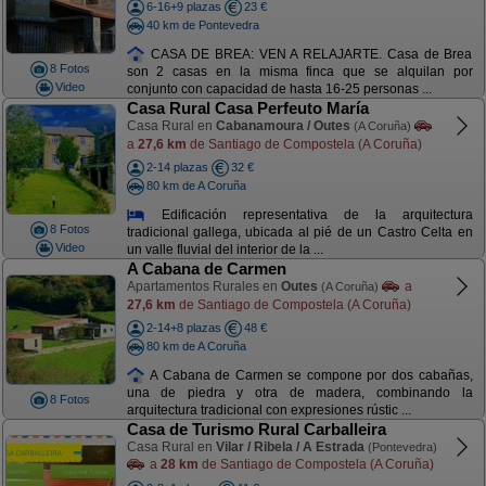
6-16+9 plazas
23 €
40 km de Pontevedra
CASA DE BREA: VEN A RELAJARTE. Casa de Brea
8 Fotos
son 2 casas en la misma finca que se alquilan por
Video
conjunto con capacidad de hasta 16-25 personas ...
Casa Rural Casa Perfeuto María
Casa Rural en
Cabanamoura / Outes
(A Coruña)
a
27,6 km
de Santiago de Compostela (A Coruña)
2-14 plazas
32 €
80 km de A Coruña
Edificación representativa de la arquitectura
8 Fotos
tradicional gallega, ubicada al pié de un Castro Celta en
Video
un valle fluvial del interior de la ...
A Cabana de Carmen
Apartamentos Rurales en
Outes
a
(A Coruña)
27,6 km
de Santiago de Compostela (A Coruña)
2-14+8 plazas
48 €
80 km de A Coruña
A Cabana de Carmen se compone por dos cabañas,
una de piedra y otra de madera, combinando la
8 Fotos
arquitectura tradicional con expresiones rústic ...
Casa de Turismo Rural Carballeira
Casa Rural en
Vilar / Ribela / A Estrada
(Pontevedra)
a
28 km
de Santiago de Compostela (A Coruña)