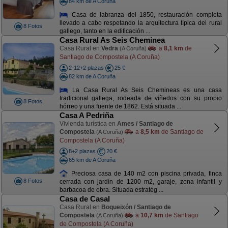
84 km de A Coruña
Casa de labranza del 1850, restauración completa
llevado a cabo respetando la arquitectura típica del rural
8 Fotos
gallego, tanto en la edificación ...
Casa Rural As Seis Cheminea
Casa Rural en
Vedra
a
8,1 km
de
(A Coruña)
Santiago de Compostela (A Coruña)
2-12+2 plazas
25 €
82 km de A Coruña
La Casa Rural As Seis Chemineas es una casa
tradicional gallega, rodeada de viñedos con su propio
8 Fotos
hórreo y una fuente de 1862. Está situada ...
Casa A Pedriña
Vivienda turística en
Ames / Santiago de
Compostela
a
8,5 km
de Santiago de
(A Coruña)
Compostela (A Coruña)
8+2 plazas
20 €
65 km de A Coruña
Preciosa casa de 140 m2 con piscina privada, finca
8 Fotos
cerrada con jardín de 1200 m2, garaje, zona infantil y
barbacoa de obra. Situada estratég ...
Casa de Casal
Casa Rural en
Boqueixón / Santiago de
Compostela
a
10,7 km
de Santiago
(A Coruña)
de Compostela (A Coruña)