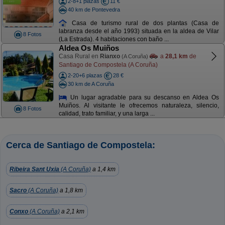
2-8+1 plazas
11 €
40 km de Pontevedra
Casa de turismo rural de dos plantas (Casa de
labranza desde el año 1993) situada en la aldea de Vilar
8 Fotos
(La Estrada). 4 habitaciones con baño ...
Aldea Os Muiños
Casa Rural en
Rianxo
a
28,1 km
de
(A Coruña)
Santiago de Compostela (A Coruña)
2-20+6 plazas
28 €
30 km de A Coruña
Un lugar agradable para su descanso en Aldea Os
Muiños. Al visitante le ofrecemos naturaleza, silencio,
8 Fotos
calidad, trato familiar, y una larga ...
Cerca de Santiago de Compostela:
Ribeira Sant Uxia
(A Coruña)
a 1,4 km
Sacro
(A Coruña)
a 1,8 km
Conxo
(A Coruña)
a 2,1 km