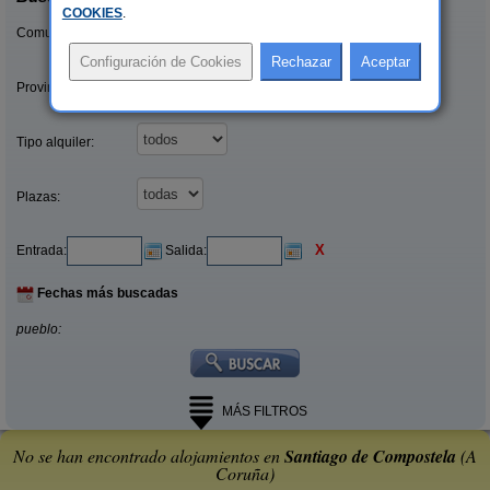
COOKIES
.
Comunidades:
Provincias/Islas:
Tipo alquiler:
Plazas:
X
Entrada:
Salida:
Fechas más buscadas
pueblo:
MÁS FILTROS
No se han encontrado alojamientos en
Santiago de Compostela
(A
Coruña)