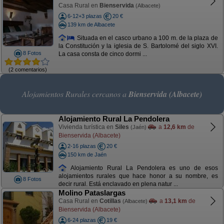
Casa Rural en
Bienservida
(Albacete)
6-12+3 plazas
20 €
139 km de Albacete
Situada en el casco urbano a 100 m. de la plaza de
la Constitución y la iglesia de S. Bartolomé del siglo XVI.
8 Fotos
La casa consta de cinco dormi ...
(2 comentarios)
Alojamientos Rurales cercanos a
Bienservida (Albacete)
Alojamiento Rural La Pendolera
Vivienda turística en
Siles
a
12,6 km
de
(Jaén)
Bienservida (Albacete)
2-16 plazas
20 €
150 km de Jaén
Alojamiento Rural La Pendolera es uno de esos
alojamientos rurales que hace honor a su nombre, es
8 Fotos
decir rural. Está enclavado en plena natur ...
Molino Pataslargas
Casa Rural en
Cotillas
a
13,1 km
de
(Albacete)
Bienservida (Albacete)
6-24 plazas
19 €