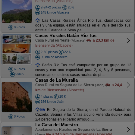
Bienservida (Albacete)
2-24+2 plazas
20 €
145 km de Albacete
Las Casas Rurales África Rió Tus, clasificadas con
dos y una espiga, están situadas en el Valle del Río Tus,
8 Fotos
entre el Calar de la Sima y el ...
Casas Rurales Batán Río Tus
Casa Rural en
Yeste
a
23,3 km
de
(Albacete)
Bienservida (Albacete)
2-60 plazas
22 €
90 km de Albacete
Batán Río Tus está compuesto por un grupo de 13
6 Fotos
casas y con una capacidad para 2, 4, 6 y 8 personas;
Video
concretamente cinco casas rurales de pi ...
Casas de La Muralla
Casa Rural en
Segura de La Sierra
a
24,4
(Jaén)
km
de Bienservida (Albacete)
4 plazas
20 €
156 km de Jaén
En Segura de la Sierra, en el Parque Natural de
Cazorla, Segura y las Villas alquilo vivienda dúplex para
8 Fotos
2/4 personas en el barrio antiguo, ...
La Casa del Maestro
Apartamentos Rurales en
Segura de La Sierra
a
24,5 km
de Bienservida (Albacete)
(Jaén)