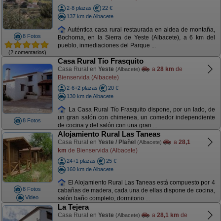
2-8 plazas
22 €
137 km de Albacete
Auténtica casa rural restaurada en aldea de montaña,
8 Fotos
Bochorna, en la Sierra de Yeste (Albacete), a 6 km del
pueblo, inmediaciones del Parque ...
(2 comentarios)
Casa Rural Tio Frasquito
Casa Rural en
Yeste
a
28 km
de
(Albacete)
Bienservida (Albacete)
2-6+2 plazas
20 €
130 km de Albacete
La Casa Rural Tío Frasquito dispone, por un lado, de
un gran salón con chimenea, un comedor independiente
8 Fotos
de cocina y del salón con una gran ...
Alojamiento Rural Las Taneas
Casa Rural en
Yeste / Plañel
a
28,1
(Albacete)
km
de Bienservida (Albacete)
24+1 plazas
25 €
160 km de Albacete
El Alojamiento Rural Las Taneas está compuesto por 4
8 Fotos
cabañas de madera, cada una de ellas dispone de cocina,
Video
salón baño completo, dormitorio ...
La Tejera
Casa Rural en
Yeste
a
28,1 km
de
(Albacete)