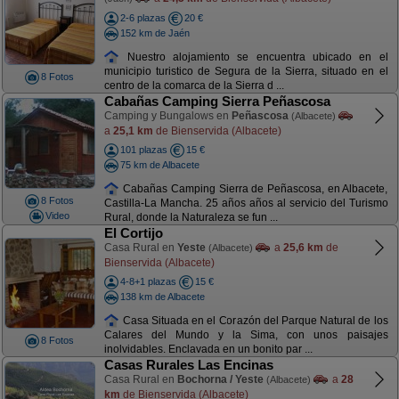
2-6 plazas
20 €
152 km de Jaén
Nuestro alojamiento se encuentra ubicado en el
municipio turistico de Segura de la Sierra, situado en el
8 Fotos
centro de la comarca de la Sierra d ...
Cabañas Camping Sierra Peñascosa
Camping y Bungalows en
Peñascosa
(Albacete)
a
25,1 km
de Bienservida (Albacete)
101 plazas
15 €
75 km de Albacete
Cabañas Camping Sierra de Peñascosa, en Albacete,
8 Fotos
Castilla-La Mancha. 25 años años al servicio del Turismo
Video
Rural, donde la Naturaleza se fun ...
El Cortijo
Casa Rural en
Yeste
a
25,6 km
de
(Albacete)
Bienservida (Albacete)
4-8+1 plazas
15 €
138 km de Albacete
Casa Situada en el Corazón del Parque Natural de los
Calares del Mundo y la Sima, con unos paisajes
8 Fotos
inolvidables. Enclavada en un bonito par ...
Casas Rurales Las Encinas
Casa Rural en
Bochorna / Yeste
a
28
(Albacete)
km
de Bienservida (Albacete)