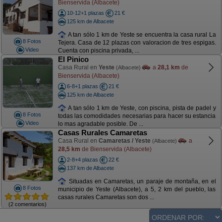
Bienservida (Albacete)
10-12+1 plazas
21 €
125 km de Albacete
A tan sólo 1 km de Yeste se encuentra la casa rural La
8 Fotos
Tejera. Casa de 12 plazas con valoracion de tres espigas.
Video
Cuenta con piscina privada, ...
El Pinico
Casa Rural en
Yeste
a
28,1 km
de
(Albacete)
Bienservida (Albacete)
6-8+1 plazas
21 €
125 km de Albacete
A tan sólo 1 km de Yeste, con piscina, pista de padel y
8 Fotos
todas las comodidades necesarias para hacer su estancia
Video
lo mas agradable posible. De ...
Casas Rurales Camaretas
Casa Rural en
Camaretas / Yeste
a
(Albacete)
28,5 km
de Bienservida (Albacete)
2-8+4 plazas
22 €
137 km de Albacete
Situadas en Camaretas, un paraje de montaña, en el
8 Fotos
municipio de Yeste (Albacete), a 5, 2 km del pueblo, las
casas rurales Camaretas son dos ...
(2 comentarios)