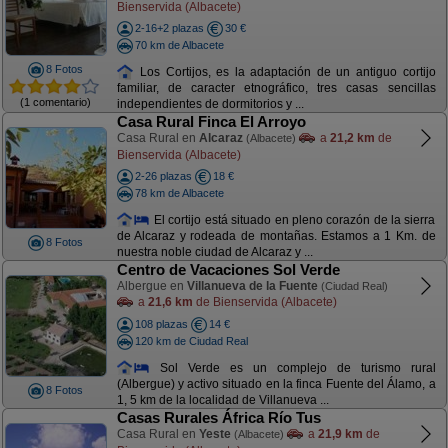
Bienservida (Albacete)
2-16+2 plazas
30 €
70 km de Albacete
8 Fotos
Los Cortijos, es la adaptación de un antiguo cortijo
familiar, de caracter etnográfico, tres casas sencillas
(1 comentario)
independientes de dormitorios y ...
Casa Rural Finca El Arroyo
Casa Rural en
Alcaraz
a
21,2 km
de
(Albacete)
Bienservida (Albacete)
2-26 plazas
18 €
78 km de Albacete
El cortijo está situado en pleno corazón de la sierra
de Alcaraz y rodeada de montañas. Estamos a 1 Km. de
8 Fotos
nuestra noble ciudad de Alcaraz y ...
Centro de Vacaciones Sol Verde
Albergue en
Villanueva de la Fuente
(Ciudad Real)
a
21,6 km
de Bienservida (Albacete)
108 plazas
14 €
120 km de Ciudad Real
Sol Verde es un complejo de turismo rural
(Albergue) y activo situado en la finca Fuente del Álamo, a
8 Fotos
1, 5 km de la localidad de Villanueva ...
Casas Rurales África Río Tus
Casa Rural en
Yeste
a
21,9 km
de
(Albacete)