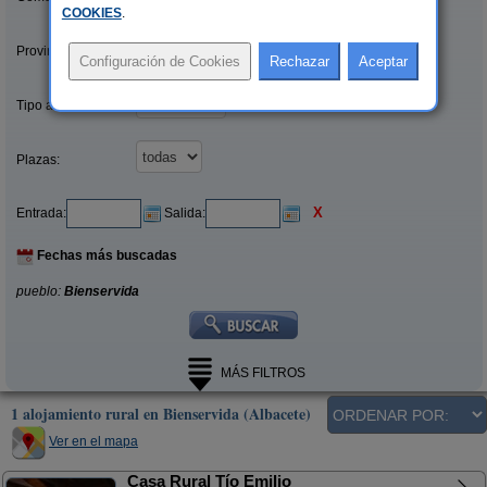
COOKIES
.
Provincias/Islas:
Tipo alquiler:
Plazas:
X
Entrada:
Salida:
Fechas más buscadas
pueblo:
Bienservida
MÁS FILTROS
1 alojamiento rural en Bienservida (Albacete)
Ver en el mapa
Casa Rural Tío Emilio