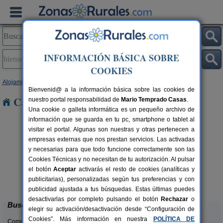
INFORMACIÓN BÁSICA SOBRE
COOKIES
Alojamientos
>
Castilla-La Mancha
>
Albacete
> Bienservida
Bienvenid@ a la información básica sobre las cookies de
Casas Rurales en Bienservida
nuestro portal responsabilidad de
Mario Temprado Casas
.
Una cookie o galleta informática es un pequeño archivo de
información que se guarda en tu pc, smartphone o tablet al
visitar el portal. Algunas son nuestras y otras pertenecen a
empresas externas que nos prestan servicios. Las activadas
y necesarias para que todo funcione correctamente son las
Cookies Técnicas y no necesitan de tu autorización. Al pulsar
el botón
Aceptar
activarás el resto de cookies (analíticas y
Casas Rurales Piedra La Ventana
rs.
4-36+10 pers.
publicitarias), personalizadas según tus preferencias y con
 €
20 €
Yeste (Albacete)
desde
publicidad ajustada a tus búsquedas. Estas últimas puedes
desactivarlas por completo pulsando el botón
Rechazar
o
Buscar
elegir su activación/desactivación desde “Configuración de
Cookies”. Más información en nuestra
POLÍTICA DE
Comunidades: