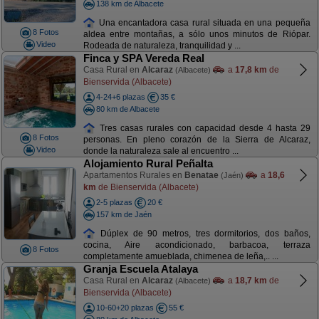
138 km de Albacete
Una encantadora casa rural situada en una pequeña
8 Fotos
aldea entre montañas, a sólo unos minutos de Riópar.
Video
Rodeada de naturaleza, tranquilidad y ...
Finca y SPA Vereda Real
Casa Rural en
Alcaraz
a
17,8 km
de
(Albacete)
Bienservida (Albacete)
4-24+6 plazas
35 €
80 km de Albacete
Tres casas rurales con capacidad desde 4 hasta 29
8 Fotos
personas. En pleno corazón de la Sierra de Alcaraz,
Video
donde la naturaleza sale al encuentro ...
Alojamiento Rural Peñalta
Apartamentos Rurales en
Benatae
a
18,6
(Jaén)
km
de Bienservida (Albacete)
2-5 plazas
20 €
157 km de Jaén
Dúplex de 90 metros, tres dormitorios, dos baños,
cocina, Aire acondicionado, barbacoa, terraza
8 Fotos
completamente amueblada, chimenea de leña,.. ...
Granja Escuela Atalaya
Casa Rural en
Alcaraz
a
18,7 km
de
(Albacete)
Bienservida (Albacete)
10-60+20 plazas
55 €