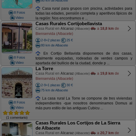
80 km de Albacete
Casa rural para grupos con piscina, actividades para
8 Fotos
todas las edades, pensión completa y aperitivos típicos de
Video
la región: Nos encontramos e ...
Casas Rurales Cortijobellavista
Casa Rural en
Alcaraz
a
18,8 km
de
(Albacete)
Bienservida (Albacete)
2-8+2 plazas
25 €
80 km de Albacete
En Cortijo Bellavista disponemos de dos casas,
8 Fotos
totalmente equipadas, rodeadas de verdes campos y
Video
apartada del bullicio de la ciudad, donde p ...
La Torre
Casa Rural en
Alcaraz
a
19,8 km
de
(Albacete)
Bienservida (Albacete)
2-9+1 plazas
30 €
75 km de Albacete
La casa rural La Torre se compone de tres viviendas
8 Fotos
independientes -que nosotros denominamos Domus al
Video
más puro estilo de las antiguas Cubicu ...
(1 comentario)
Casas Rurales Los Cortijos de La Sierra
de Albacete
Casa Rural en
Alcaraz
a
20,7 km
de
(Albacete)