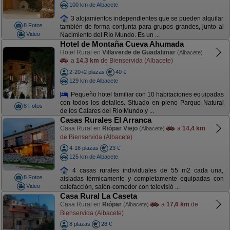
100 km de Albacete
3 alojamientos independientes que se pueden alquilar
8 Fotos
también de forma conjunta para grupos grandes, junto al
Video
Nacimiento del Río Mundo. Es un ...
Hotel de Montaña Cueva Ahumada
Hotel Rural en
Villaverde de Guadalimar
(Albacete)
a
14,3 km
de Bienservida (Albacete)
2-20+2 plazas
40 €
129 km de Albacete
Pequeño hotel familiar con 10 habitaciones equipadas
con todos los detalles. Situado en pleno Parque Natural
8 Fotos
de los Calares del Rio Mundo y ...
Casas Rurales El Arranca
Casa Rural en
Riópar Viejo
a
14,4 km
(Albacete)
de Bienservida (Albacete)
4-16 plazas
23 €
125 km de Albacete
4 casas rurales individuales de 55 m2 cada una,
8 Fotos
aisladas térmicamente y completamente equipadas con
Video
calefacción, salón-comedor con televisió ...
Casa Rural La Caseta
Casa Rural en
Riópar
a
17,6 km
de
(Albacete)
Bienservida (Albacete)
8 plazas
28 €