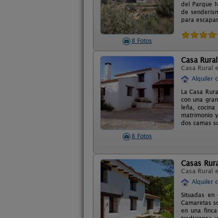
del Parque N
de senderism
para escapar
8 Fotos
Casa Rural
Casa Rural 
Alquiler 
La Casa Rura
con una gran
leña, cocina
matrimonio y
dos camas su
8 Fotos
Casas Rur
Casa Rural 
Alquiler 
Situadas en
Camaretas son
en una finca