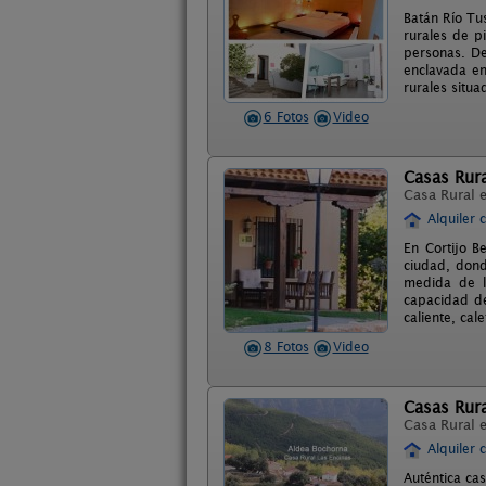
Batán Río Tu
rurales de p
personas. De
enclavada en
rurales situa
6 Fotos
Video
Casas Rura
Casa Rural 
Alquiler 
En Cortijo B
ciudad, dond
medida de lo
capacidad de
caliente, cal
8 Fotos
Video
Casas Rura
Casa Rural 
Alquiler 
Auténtica ca