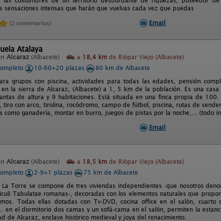
 y las costumbres de un territorio desbordante de riquezas, poseedor d
de sensaciones intensas que harán que vuelvas cada vez que puedas
Email
(2 comentarios)
uela Atalaya
en
Alcaraz
(Albacete)
a
18,4 km
de Riópar Viejo (Albacete)
completo
10-60+20 plazas
80 km de Albacete
ara grupos con piscina, actividades para todas las edades, pensión comple
en la sierra de Alcaraz, (Albacete) a 1, 5 km de la población. Es una casa
lantas de altura y 9 habitaciones. Está situada en una finca propia de 10
tiro con arco, tirolina, rocódromo, campo de fútbol, piscina, rutas de sender
 como ganadería, montar en burro, juegos de pistas por la noche,... (todo in
Email
en
Alcaraz
(Albacete)
a
18,5 km
de Riópar Viejo (Albacete)
completo
2-9+1 plazas
75 km de Albacete
l La Torre se compone de tres viviendas independientes -que nosotros den
iculi Tabulatae romanas-, decoradas con los elementos naturales que proporc
mos. Todas ellas dotadas con Tv-DVD, cocina office en el salón, cuarto d
.. en el dormitorio dos camas y un sofá-cama en el salón, permiten la estan
d de Alcaraz, enclave histórico medieval y joya del renacimiento.