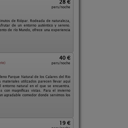
28 €
pers/noche
inutos de Riópar. Rodeada de naturaleza,
sfrutar de un entorno auténtico y sereno.
ento de río Mundo, ofrece una experiencia
40 €
ete)
pers/noche
leno Parque Natural de los Calares del Rio
ateriales utilizados parecen llevar aquí
l entorno natural en el que se encuentra.
con magníficas vistas. Para el invierno
 un agradable comedor donde servimos los
19 €