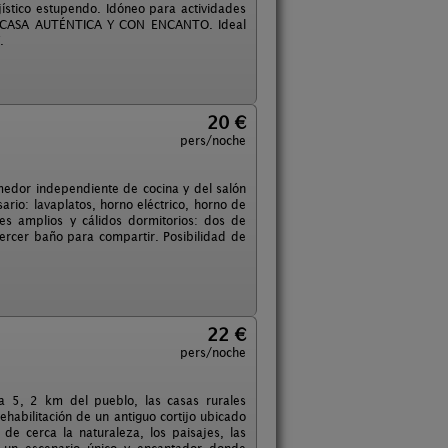
jístico estupendo. Idóneo para actividades
 UNA CASA AUTÉNTICA Y CON ENCANTO. Ideal
.
20 €
pers/noche
medor independiente de cocina y del salón
rio: lavaplatos, horno eléctrico, horno de
tres amplios y cálidos dormitorios: dos de
ercer baño para compartir. Posibilidad de
22 €
pers/noche
a 5, 2 km del pueblo, las casas rurales
ehabilitación de un antiguo cortijo ubicado
e cerca la naturaleza, los paisajes, las