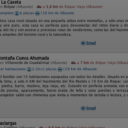
 La Caseta
en
Riópar
(Albacete)
a
3,8 km
de Riópar Viejo (Albacete)
completo
8 plazas
138 km de Albacete
ora casa rural situada en una pequeña aldea entre montañas, a sólo unos m
 y aire puro, esta casa es perfecta para desconectar del ritmo diario y di
a del río y con acceso a preciosas rutas de senderismo, como las del Nacimi
s amantes del turismo rural y la naturaleza.
Email
Montaña Cueva Ahumada
 en
Villaverde de Guadalimar
(Albacete)
a
7 km
de Riópar Viejo (Albac
por habitaciones
2-20+2 plazas
129 km de Albacete
l familiar con 10 habitaciones equipadas con todos los detalles. Situado en p
a Sima, a solo 4 KM del Nacimiento del Rio Mundo y 10 Km de Riopar. Los m
, piedra, barro, madera, teja vieja, etc. Estando en perfecta armonía con e
e piscina, aparcamiento, horno árabe de leña y unos porches y terrazas 
cogedor salón con chimenea que invita a momentos de tertulia o lectura, y
Email
aslargas
en
Cotillas
(Albacete)
a
9,6 km
de Riópar Viejo (Albacete)