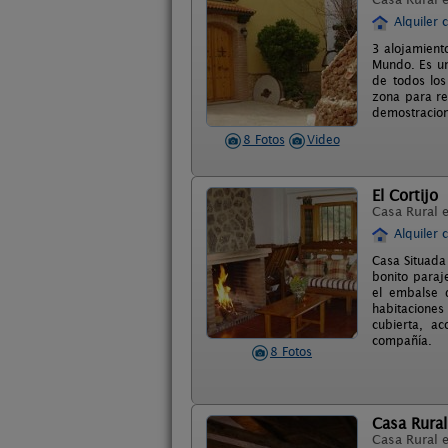
Alquiler 
3 alojamient
Mundo. Es un
de todos los
zona para rea
demostracion
8 Fotos
Video
El Cortijo
Casa Rural 
Alquiler 
Casa Situada
bonito paraj
el embalse 
habitaciones
cubierta, a
compañía.
8 Fotos
Casa Rural
Casa Rural 