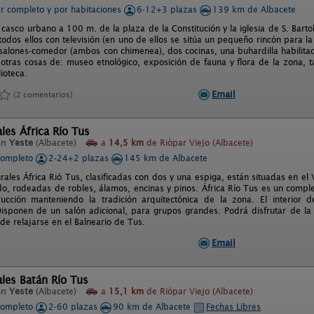
er completo y por habitaciones
6-12+3 plazas
139 km de Albacete
 casco urbano a 100 m. de la plaza de la Constitución y la iglesia de S. Barto
todos ellos con televisión (en uno de ellos se sitúa un pequeño rincón para la
salones-comedor (ambos con chimenea), dos cocinas, una buhardilla habilit
 otras cosas de: museo etnológico, exposición de fauna y flora de la zona, t
ioteca.
Email
(2 comentarios)
les África Río Tus
en
Yeste
(Albacete)
a
14,5 km
de Riópar Viejo (Albacete)
completo
2-24+2 plazas
145 km de Albacete
ales África Rió Tus, clasificadas con dos y una espiga, están situadas en el V
do, rodeadas de robles, álamos, encinas y pinos. África Río Tus es un compl
rucción manteniendo la tradición arquitectónica de la zona. El interior
 Disponen de un salón adicional, para grupos grandes. Podrá disfrutar de la
de relajarse en el Balneario de Tus.
Email
les Batán Río Tus
en
Yeste
(Albacete)
a
15,1 km
de Riópar Viejo (Albacete)
completo
2-60 plazas
90 km de Albacete
Fechas Libres