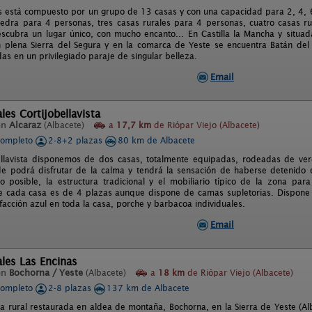
s está compuesto por un grupo de 13 casas y con una capacidad para 2, 4, 
iedra para 4 personas, tres casas rurales para 4 personas, cuatro casas r
scubra un lugar único, con mucho encanto... En Castilla la Mancha y situada
 plena Sierra del Segura y en la comarca de Yeste se encuentra Batán de
das en un privilegiado paraje de singular belleza.
Email
les Cortijobellavista
en
Alcaraz
(Albacete)
a
17,7 km
de Riópar Viejo (Albacete)
completo
2-8+2 plazas
80 km de Albacete
ellavista disponemos de dos casas, totalmente equipadas, rodeadas de ver
e podrá disfrutar de la calma y tendrá la sensación de haberse detenido e
 posible, la estructura tradicional y el mobiliario típico de la zona par
 cada casa es de 4 plazas aunque dispone de camas supletorias. Dispone 
efacción azul en toda la casa, porche y barbacoa individuales.
Email
les Las Encinas
en
Bochorna / Yeste
(Albacete)
a
18 km
de Riópar Viejo (Albacete)
completo
2-8 plazas
137 km de Albacete
sa rural restaurada en aldea de montaña, Bochorna, en la Sierra de Yeste (A