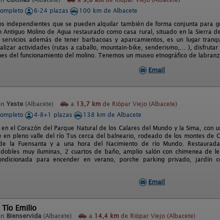
completo
6-24 plazas
100 km de Albacete
os independientes que se pueden alquilar también de forma conjunta para gr
 Antiguo Molino de Agua restaurado como casa rural, situado en la Sierra de
 servicios además de tener barbacoas y aparcamientos, es un lugar tranq
lizar actividades (rutas a caballo, mountain-bike, senderismo,... ), disfrut
es del funcionamiento del molino. Tenemos un museo etnográfico de labranz
Email
en
Yeste
(Albacete)
a
13,7 km
de Riópar Viejo (Albacete)
completo
4-8+1 plazas
138 km de Albacete
 en el Corazón del Parque Natural de los Calares del Mundo y la Sima, con u
e en pleno valle del río Tus cerca del balneario, rodeado de los montes de 
de la Fuensanta y a una hora del Nacimiento de río Mundo. Restaurada 
 dobles muy iluminas, 2 cuartos de baño, amplio salón con chimenea de leñ
condicionada para encender en verano, porche parking privado, jardín c
Email
 Tío Emilio
en
Bienservida
(Albacete)
a
14,4 km
de Riópar Viejo (Albacete)