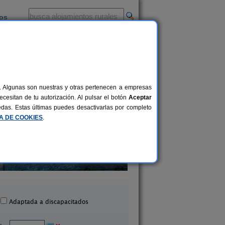
ios
-
al. Algunas son nuestras y otras pertenecen a empresas
cesitan de tu autorización. Al pulsar el botón
Aceptar
uedas. Estas últimas puedes desactivarlas por completo
CA DE COOKIES
.
sa Rural El Valle de Yeste
La Tejera
2-8+1 pers.
30 €
Yeste (Albacete)
Yeste (Albacete)
desde
Adaptada a discapacitados