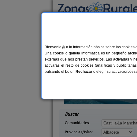
Busca por alojamiento
Alojamientos
>
Castilla-La Mancha
>
Albacet
Casas Rurales en Rió
Bienvenid@ a la información básica sobre las cookies 
Una cookie o galleta informática es un pequeño archiv
externas que nos prestan servicios. Las activadas y n
activarás el resto de cookies (analíticas y publicita
pulsando el botón
Rechazar
o elegir su activación/de
os Caños
La Casa del Árbol
8 pers.
2-
12 €
Albacete)
Ossa de Montiel (Albacete)
desde
desd
Buscar
Comunidades:
Provincias/Islas: