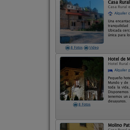
Casa Rural
Casa Rural 
Alquiler 
Una encantad
tranquilidad
Ubicada cerc
única para lo
8 Fotos
Video
Hotel de 
Hotel Rural
Alquiler 
Pequeño hote
Mundo y de l
toda la vida
Disponemos d
tenemos un a
desayunos.
8 Fotos
Molino Pat
Casa Rural 