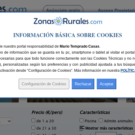
Anúnciate gratis
Acceso Propietar
Busca por pueblo
INFORMACIÓN BÁSICA SOBRE COOKIES
e
> Riópar Viejo
par Viejo
de nuestro portal responsabilidad de
Mario Temprado Casas
.
o de información que se guarda en tu pc, smartphone o tablet al visitar el port
ecesarias para que todo funcione correctamente son las Cookies Técnicas y no ne
rias), personalizadas según tus preferencias y con publicidad ajustada a tus búsq
sactivación desde “Configuración de Cookies”. Más información en nuestra
POLÍTI
Finca El Romeral
Ca
9 pers.
10+2 pers.
39 €
38 €
Alpera (Albacete)
e
desde
Precio (€/pers)
Características
de 1 a 20
Piscina
Admite animales
de 21 a 30
Mostrar más características