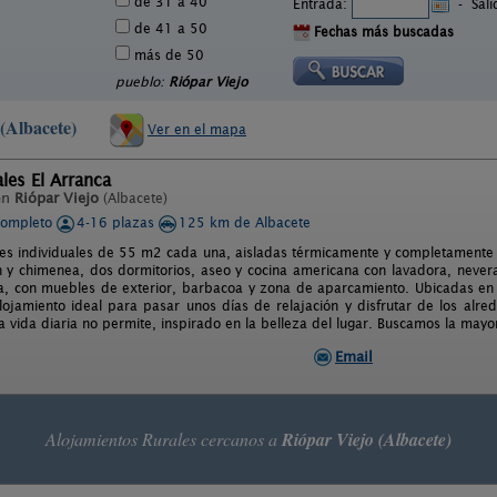
de 31 a 40
Entrada:
-
Sal
de 41 a 50
Fechas más buscadas
más de 50
pueblo:
Riópar Viejo
 (Albacete)
Ver en el mapa
les El Arranca
en
Riópar Viejo
(Albacete)
completo
4-16 plazas
125 km de Albacete
les individuales de 55 m2 cada una, aisladas térmicamente y completamente
ón y chimenea, dos dormitorios, aseo y cocina americana con lavadora, never
za, con muebles de exterior, barbacoa y zona de aparcamiento. Ubicadas en 
lojamiento ideal para pasar unos días de relajación y disfrutar de los alr
a vida diaria no permite, inspirado en la belleza del lugar. Buscamos la mayor
Email
Alojamientos Rurales cercanos a
Riópar Viejo (Albacete)