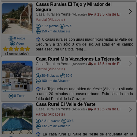
Casas Rurales El Tejo y Mirador del
Segura
Casa Rural en
Yeste
a
13,5 km
de El
(Albacete)
Pardal (Albacete)
2-22 plazas
25 €
150 km de Albacete
8 Fotos
6 casas rurales con unas magníficas vistas al Valle del
Video
Segura y a tan sólo 3 km del río. Aisladas en el campo
para asegurar una total relaj ...
(3 comentarios)
Casa Rural Mis Vacaciones La Tejeruela
Casa Rural en
Yeste
a
13,5 km
de El
(Albacete)
Pardal (Albacete)
30+5 plazas
30 €
100 km de Albacete
La Tejeruela es una aldea de Yeste (Albacete) situada
a unos 20 minutos del casco urbano. Está situada en la
8 Fotos
falda del Puntal de la Cruz, pr ...
Casa Rural El Valle de Yeste
Casa Rural en
Yeste
a
13,5 km
de El
(Albacete)
Pardal (Albacete)
2-8+1 plazas
30 €
132 km de Albacete
La casa rural El Valle de Yeste se encuentra en la