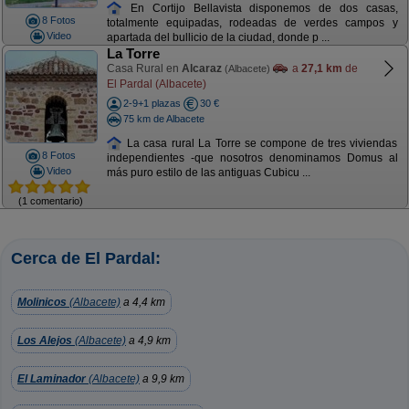
En Cortijo Bellavista disponemos de dos casas,
8 Fotos
totalmente equipadas, rodeadas de verdes campos y
Video
apartada del bullicio de la ciudad, donde p ...
La Torre
Casa Rural en
Alcaraz
a
27,1 km
de
(Albacete)
El Pardal (Albacete)
2-9+1 plazas
30 €
75 km de Albacete
La casa rural La Torre se compone de tres viviendas
8 Fotos
independientes -que nosotros denominamos Domus al
Video
más puro estilo de las antiguas Cubicu ...
(1 comentario)
Cerca de El Pardal:
Molinicos
(Albacete)
a 4,4 km
Los Alejos
(Albacete)
a 4,9 km
El Laminador
(Albacete)
a 9,9 km