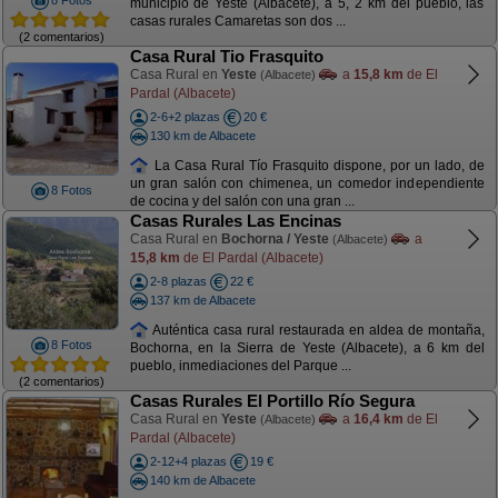
8 Fotos
municipio de Yeste (Albacete), a 5, 2 km del pueblo, las
casas rurales Camaretas son dos ...
(2 comentarios)
Casa Rural Tio Frasquito
Casa Rural en
Yeste
a
15,8 km
de El
(Albacete)
Pardal (Albacete)
2-6+2 plazas
20 €
130 km de Albacete
La Casa Rural Tío Frasquito dispone, por un lado, de
un gran salón con chimenea, un comedor independiente
8 Fotos
de cocina y del salón con una gran ...
Casas Rurales Las Encinas
Casa Rural en
Bochorna / Yeste
a
(Albacete)
15,8 km
de El Pardal (Albacete)
2-8 plazas
22 €
137 km de Albacete
Auténtica casa rural restaurada en aldea de montaña,
8 Fotos
Bochorna, en la Sierra de Yeste (Albacete), a 6 km del
pueblo, inmediaciones del Parque ...
(2 comentarios)
Casas Rurales El Portillo Río Segura
Casa Rural en
Yeste
a
16,4 km
de El
(Albacete)
Pardal (Albacete)
2-12+4 plazas
19 €
140 km de Albacete