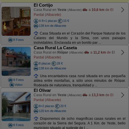
El Cortijo
Casa Rural en
Yeste
a
10,6 km
de El
(Albacete)
Pardal (Albacete)
4-8+1 plazas
15 €
138 km de Albacete
Casa Situada en el Corazón del Parque Natural de los
Calares del Mundo y la Sima, con unos paisajes
8 Fotos
inolvidables. Enclavada en un bonito par ...
Casa Rural La Caseta
Casa Rural en
Riópar
a
11,2 km
de El
(Albacete)
Pardal (Albacete)
8 plazas
28 €
138 km de Albacete
Una encantadora casa rural situada en una pequeña
8 Fotos
aldea entre montañas, a sólo unos minutos de Riópar.
Video
Rodeada de naturaleza, tranquilidad y ...
El Olivar
Casa Rural en
Yeste
a
13,3 km
de El
(Albacete)
Pardal (Albacete)
8+2 plazas
20 €
120 km de Albacete
Disponemos de ocho magníficas casas rurales en el
corazón de la Sierra del Segura. A 1 Km. de Yeste, bello
8 Fotos
municipio situado al sudeste de l ...