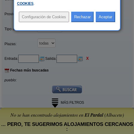
COOKIES
.
Provincias/Islas:
Tipo alquiler:
Plazas:
X
Entrada:
Salida:
Fechas más buscadas
pueblo:
MÁS FILTROS
No se han encontrado alojamientos en
El Pardal
(Albacete)
... PERO, TE SUGERIMOS ALOJAMIENTOS CERCANOS
: