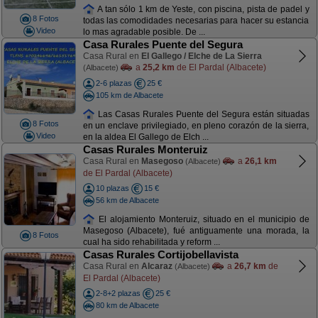
A tan sólo 1 km de Yeste, con piscina, pista de padel y
8 Fotos
todas las comodidades necesarias para hacer su estancia
Video
lo mas agradable posible. De ...
Casa Rurales Puente del Segura
Casa Rural en
El Gallego / Elche de La Sierra
a
25,2 km
de El Pardal (Albacete)
(Albacete)
2-6 plazas
25 €
105 km de Albacete
Las Casas Rurales Puente del Segura están situadas
8 Fotos
en un enclave privilegiado, en pleno corazón de la sierra,
Video
en la aldea El Gallego de Elch ...
Casas Rurales Monteruiz
Casa Rural en
Masegoso
a
26,1 km
(Albacete)
de El Pardal (Albacete)
10 plazas
15 €
56 km de Albacete
El alojamiento Monteruiz, situado en el municipio de
Masegoso (Albacete), fué antiguamente una morada, la
8 Fotos
cual ha sido rehabilitada y reform ...
Casas Rurales Cortijobellavista
Casa Rural en
Alcaraz
a
26,7 km
de
(Albacete)
El Pardal (Albacete)
2-8+2 plazas
25 €
80 km de Albacete