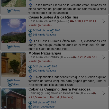
Casas rurales Piedra de la Ventana están situadas en
pleno corazón del parque natural de los calares de la sima
7 Fotos
y del mundo. Colocadas en lo ...
Casas Rurales África Río Tus
Casa Rural en
Yeste
a
18,1 km
de El
(Albacete)
Pardal (Albacete)
2-24+2 plazas
20 €
145 km de Albacete
Las Casas Rurales África Rió Tus, clasificadas con
dos y una espiga, están situadas en el Valle del Río Tus,
8 Fotos
entre el Calar de la Sima y el ...
Molino Pataslargas
Casa Rural en
Cotillas
a
20,2 km
de El
(Albacete)
Pardal (Albacete)
6-24 plazas
19 €
100 km de Albacete
3 alojamientos independientes que se pueden alquilar
8 Fotos
también de forma conjunta para grupos grandes, junto al
Video
Nacimiento del Río Mundo. Es un ...
Cabañas Camping Sierra Peñascosa
Camping y Bungalows en
Peñascosa
(Albacete)
a
23,5 km
de El Pardal (Albacete)
101 plazas
15 €
75 km de Albacete