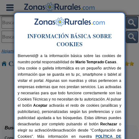
INFORMACIÓN BÁSICA SOBRE
COOKIES
Alojamientos
>
Castilla-La Mancha
>
Albacete
> El Pardal
Bienvenid@ a la información básica sobre las cookies de
Casas Rurales cerca de El Pardal
nuestro portal responsabilidad de
Mario Temprado Casas
.
Una cookie o galleta informática es un pequeño archivo de
información que se guarda en tu pc, smartphone o tablet al
visitar el portal. Algunas son nuestras y otras pertenecen a
empresas externas que nos prestan servicios. Las activadas
y necesarias para que todo funcione correctamente son las
Cookies Técnicas y no necesitan de tu autorización. Al pulsar
el botón
Aceptar
activarás el resto de cookies (analíticas y
Casa La Pepa
rs.
4-8 pers.
publicitarias), personalizadas según tus preferencias y con
 €
25 €
Ossa de Montiel (Albacete)
desde
publicidad ajustada a tus búsquedas. Estas últimas puedes
desactivarlas por completo pulsando el botón
Rechazar
o
Buscar
elegir su activación/desactivación desde “Configuración de
Cookies”. Más información en nuestra
POLÍTICA DE
Comunidades: