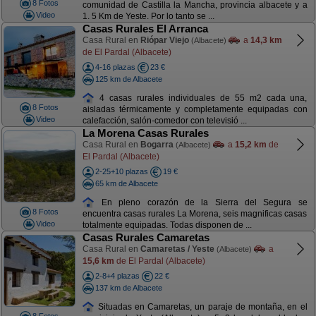
8 Fotos
comunidad de Castilla la Mancha, provincia albacete y a
Video
1. 5 Km de Yeste. Por lo tanto se ...
Casas Rurales El Arranca
Casa Rural en
Riópar Viejo
a
14,3 km
(Albacete)
de El Pardal (Albacete)
4-16 plazas
23 €
125 km de Albacete
4 casas rurales individuales de 55 m2 cada una,
8 Fotos
aisladas térmicamente y completamente equipadas con
Video
calefacción, salón-comedor con televisió ...
La Morena Casas Rurales
Casa Rural en
Bogarra
a
15,2 km
de
(Albacete)
El Pardal (Albacete)
2-25+10 plazas
19 €
65 km de Albacete
En pleno corazón de la Sierra del Segura se
8 Fotos
encuentra casas rurales La Morena, seis magnificas casas
Video
totalmente equipadas. Todas disponen de ...
Casas Rurales Camaretas
Casa Rural en
Camaretas / Yeste
a
(Albacete)
15,6 km
de El Pardal (Albacete)
2-8+4 plazas
22 €
137 km de Albacete
Situadas en Camaretas, un paraje de montaña, en el