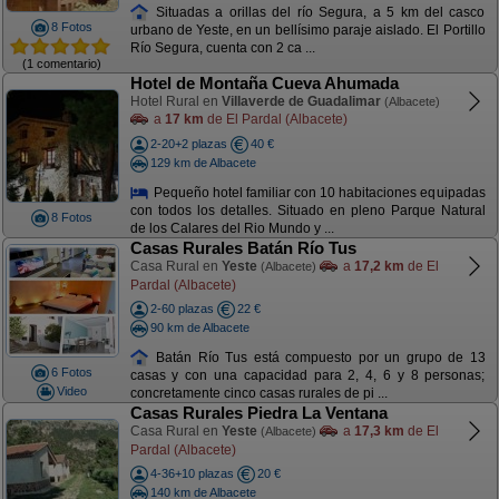
Situadas a orillas del río Segura, a 5 km del casco
8 Fotos
urbano de Yeste, en un bellísimo paraje aislado. El Portillo
Río Segura, cuenta con 2 ca ...
(1 comentario)
Hotel de Montaña Cueva Ahumada
Hotel Rural en
Villaverde de Guadalimar
(Albacete)
a
17 km
de El Pardal (Albacete)
2-20+2 plazas
40 €
129 km de Albacete
Pequeño hotel familiar con 10 habitaciones equipadas
con todos los detalles. Situado en pleno Parque Natural
8 Fotos
de los Calares del Rio Mundo y ...
Casas Rurales Batán Río Tus
Casa Rural en
Yeste
a
17,2 km
de El
(Albacete)
Pardal (Albacete)
2-60 plazas
22 €
90 km de Albacete
Batán Río Tus está compuesto por un grupo de 13
6 Fotos
casas y con una capacidad para 2, 4, 6 y 8 personas;
Video
concretamente cinco casas rurales de pi ...
Casas Rurales Piedra La Ventana
Casa Rural en
Yeste
a
17,3 km
de El
(Albacete)
Pardal (Albacete)
4-36+10 plazas
20 €
140 km de Albacete