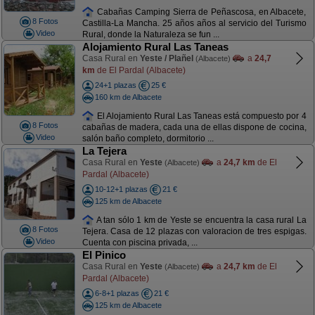
Cabañas Camping Sierra de Peñascosa, en Albacete,
8 Fotos
Castilla-La Mancha. 25 años años al servicio del Turismo
Video
Rural, donde la Naturaleza se fun ...
Alojamiento Rural Las Taneas
Casa Rural en
Yeste / Plañel
a
24,7
(Albacete)
km
de El Pardal (Albacete)
24+1 plazas
25 €
160 km de Albacete
El Alojamiento Rural Las Taneas está compuesto por 4
8 Fotos
cabañas de madera, cada una de ellas dispone de cocina,
Video
salón baño completo, dormitorio ...
La Tejera
Casa Rural en
Yeste
a
24,7 km
de El
(Albacete)
Pardal (Albacete)
10-12+1 plazas
21 €
125 km de Albacete
A tan sólo 1 km de Yeste se encuentra la casa rural La
8 Fotos
Tejera. Casa de 12 plazas con valoracion de tres espigas.
Video
Cuenta con piscina privada, ...
El Pinico
Casa Rural en
Yeste
a
24,7 km
de El
(Albacete)
Pardal (Albacete)
6-8+1 plazas
21 €
125 km de Albacete