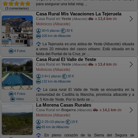
para asegurar una total relaj ...
(3 comentarios)
Casa Rural Mis Vacaciones La Tejeruela
Casa Rural en
Yeste
a
13,4 km
de
(Albacete)
Molinicos (Albacete)
30+5 plazas
30 €
100 km de Albacete
La Tejeruela es una aldea de Yeste (Albacete) situada
a unos 20 minutos del casco urbano. Está situada en la
8 Fotos
falda del Puntal de la Cruz, pr ...
Casa Rural El Valle de Yeste
Casa Rural en
Yeste
a
13,4 km
de
(Albacete)
Molinicos (Albacete)
2-8+1 plazas
30 €
132 km de Albacete
La casa rural El Valle de Yeste se encuentra en la
8 Fotos
comunidad de Castilla la Mancha, provincia albacete y a
Video
1. 5 Km de Yeste. Por lo tanto se ...
La Morena Casas Rurales
Casa Rural en
Bogarra
a
14,1 km
de
(Albacete)
Molinicos (Albacete)
2-25+10 plazas
19 €
65 km de Albacete
En pleno corazón de la Sierra del Segura se