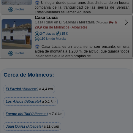
Un lugar donde pasar unos días disfrutando en buena
compañía de la tranquilidad de las sierras de Benizar.
8 Fotos
Estas viviendas se llaman Aguabla ...
Casa Lucía
Casa Rural en
El Sabinar / Moratalla
a
(Murcia)
29,9 km
de Molinicos (Albacete)
2-7 plazas
15 €
110 km de Murcia
Casa Lucía es un alojamiento con encanto, en una
aldea de montaña a 1.200 m. de altitud, que guarda todos
8 Fotos
los enseres que le eran propios de ...
Cerca de Molinicos:
El Pardal
(Albacete)
a 4,4 km
Los Alejos
(Albacete)
a 5,1 km
Fuente del Taif
(Albacete)
a 7,4 km
Juan Quílez
(Albacete)
a 11,6 km