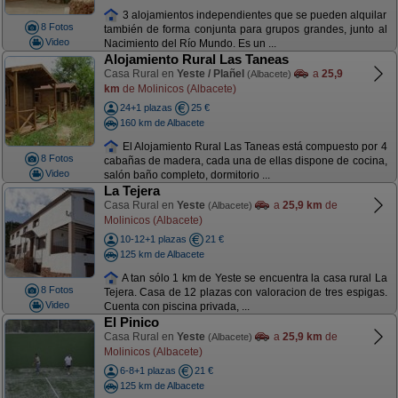
3 alojamientos independientes que se pueden alquilar
8 Fotos
también de forma conjunta para grupos grandes, junto al
Video
Nacimiento del Río Mundo. Es un ...
Alojamiento Rural Las Taneas
Casa Rural en
Yeste / Plañel
a
25,9
(Albacete)
km
de Molinicos (Albacete)
24+1 plazas
25 €
160 km de Albacete
El Alojamiento Rural Las Taneas está compuesto por 4
8 Fotos
cabañas de madera, cada una de ellas dispone de cocina,
Video
salón baño completo, dormitorio ...
La Tejera
Casa Rural en
Yeste
a
25,9 km
de
(Albacete)
Molinicos (Albacete)
10-12+1 plazas
21 €
125 km de Albacete
A tan sólo 1 km de Yeste se encuentra la casa rural La
8 Fotos
Tejera. Casa de 12 plazas con valoracion de tres espigas.
Video
Cuenta con piscina privada, ...
El Pinico
Casa Rural en
Yeste
a
25,9 km
de
(Albacete)
Molinicos (Albacete)
6-8+1 plazas
21 €
125 km de Albacete