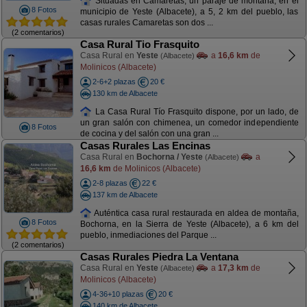
Situadas en Camaretas, un paraje de montaña, en el
8 Fotos
municipio de Yeste (Albacete), a 5, 2 km del pueblo, las
casas rurales Camaretas son dos ...
(2 comentarios)
Casa Rural Tio Frasquito
Casa Rural en
Yeste
a
16,6 km
de
(Albacete)
Molinicos (Albacete)
2-6+2 plazas
20 €
130 km de Albacete
La Casa Rural Tío Frasquito dispone, por un lado, de
un gran salón con chimenea, un comedor independiente
8 Fotos
de cocina y del salón con una gran ...
Casas Rurales Las Encinas
Casa Rural en
Bochorna / Yeste
a
(Albacete)
16,6 km
de Molinicos (Albacete)
2-8 plazas
22 €
137 km de Albacete
Auténtica casa rural restaurada en aldea de montaña,
8 Fotos
Bochorna, en la Sierra de Yeste (Albacete), a 6 km del
pueblo, inmediaciones del Parque ...
(2 comentarios)
Casas Rurales Piedra La Ventana
Casa Rural en
Yeste
a
17,3 km
de
(Albacete)
Molinicos (Albacete)
4-36+10 plazas
20 €
140 km de Albacete