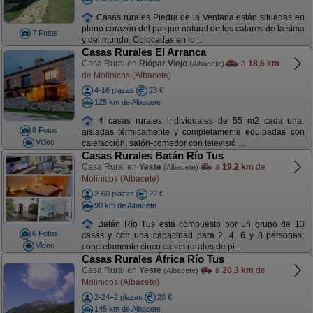
Casas rurales Piedra de la Ventana están situadas en
pleno corazón del parque natural de los calares de la sima
7 Fotos
y del mundo. Colocadas en lo ...
Casas Rurales El Arranca
Casa Rural en
Riópar Viejo
a
18,6 km
(Albacete)
de Molinicos (Albacete)
4-16 plazas
23 €
125 km de Albacete
4 casas rurales individuales de 55 m2 cada una,
8 Fotos
aisladas térmicamente y completamente equipadas con
Video
calefacción, salón-comedor con televisió ...
Casas Rurales Batán Río Tus
Casa Rural en
Yeste
a
19,2 km
de
(Albacete)
Molinicos (Albacete)
2-60 plazas
22 €
90 km de Albacete
Batán Río Tus está compuesto por un grupo de 13
6 Fotos
casas y con una capacidad para 2, 4, 6 y 8 personas;
Video
concretamente cinco casas rurales de pi ...
Casas Rurales África Río Tus
Casa Rural en
Yeste
a
20,3 km
de
(Albacete)
Molinicos (Albacete)
2-24+2 plazas
20 €
145 km de Albacete