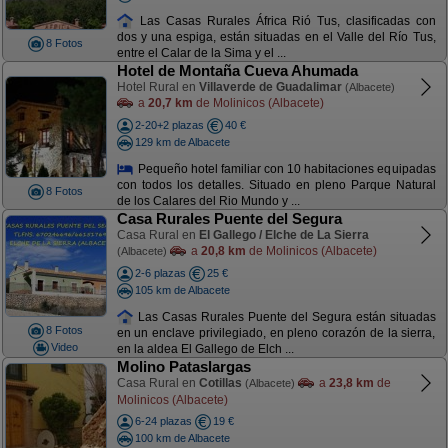
Las Casas Rurales África Rió Tus, clasificadas con
dos y una espiga, están situadas en el Valle del Río Tus,
8 Fotos
entre el Calar de la Sima y el ...
Hotel de Montaña Cueva Ahumada
Hotel Rural en
Villaverde de Guadalimar
(Albacete)
a
20,7 km
de Molinicos (Albacete)
2-20+2 plazas
40 €
129 km de Albacete
Pequeño hotel familiar con 10 habitaciones equipadas
con todos los detalles. Situado en pleno Parque Natural
8 Fotos
de los Calares del Rio Mundo y ...
Casa Rurales Puente del Segura
Casa Rural en
El Gallego / Elche de La Sierra
a
20,8 km
de Molinicos (Albacete)
(Albacete)
2-6 plazas
25 €
105 km de Albacete
Las Casas Rurales Puente del Segura están situadas
8 Fotos
en un enclave privilegiado, en pleno corazón de la sierra,
Video
en la aldea El Gallego de Elch ...
Molino Pataslargas
Casa Rural en
Cotillas
a
23,8 km
de
(Albacete)
Molinicos (Albacete)
6-24 plazas
19 €
100 km de Albacete