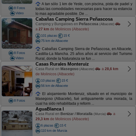
A tan sólo 1 km de Yeste, con piscina, pista de padel y
8 Fotos
todas las comodidades necesarias para hacer su estancia
Video
lo mas agradable posible. De ...
Cabañas Camping Sierra Peñascosa
Camping y Bungalows en
Peñascosa
(Albacete)
a
27 km
de Molinicos (Albacete)
101 plazas
15 €
75 km de Albacete
Cabañas Camping Sierra de Peñascosa, en Albacete,
8 Fotos
Castilla-La Mancha. 25 años años al servicio del Turismo
Video
Rural, donde la Naturaleza se fun ...
Casas Rurales Monteruiz
Casa Rural en
Masegoso
a
28,6 km
(Albacete)
de Molinicos (Albacete)
10 plazas
15 €
56 km de Albacete
El alojamiento Monteruiz, situado en el municipio de
Masegoso (Albacete), fué antiguamente una morada, la
8 Fotos
cual ha sido rehabilitada y reform ...
AguaBlanca I
Casa Rural en
Benizar / Moratalla
a
(Murcia)
29,3 km
de Molinicos (Albacete)
6 plazas
15 €
110 km de Murcia