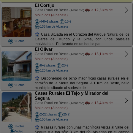
El Cortijo
Casa Rural en
Yeste
a
12,3 km
de
(Albacete)
Molinicos (Albacete)
4-8+1 plazas
15 €
138 km de Albacete
Casa Situada en el Corazón del Parque Natural de los
Calares del Mundo y la Sima, con unos paisajes
8 Fotos
inolvidables. Enclavada en un bonito par ...
El Olivar
Casa Rural en
Yeste
a
13,1 km
de
(Albacete)
Molinicos (Albacete)
8+2 plazas
20 €
120 km de Albacete
Disponemos de ocho magníficas casas rurales en el
corazón de la Sierra del Segura. A 1 Km. de Yeste, bello
8 Fotos
municipio situado al sudeste de l ...
Casas Rurales El Tejo y Mirador del
Segura
Casa Rural en
Yeste
a
13,4 km
de
(Albacete)
Molinicos (Albacete)
2-22 plazas
25 €
150 km de Albacete
8 Fotos
6 casas rurales con unas magníficas vistas al Valle del
Video
Segura y a tan sólo 3 km del río. Aisladas en el campo