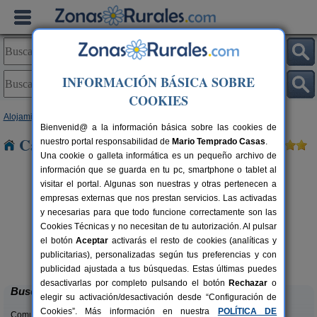
INFORMACIÓN BÁSICA SOBRE
COOKIES
Alojamientos
>
Castilla-La Mancha
>
Albacete
> Molinicos
Bienvenid@ a la información básica sobre las cookies de
Casas Rurales cerca de Molinicos
nuestro portal responsabilidad de
Mario Temprado Casas
.
Una cookie o galleta informática es un pequeño archivo de
información que se guarda en tu pc, smartphone o tablet al
visitar el portal. Algunas son nuestras y otras pertenecen a
empresas externas que nos prestan servicios. Las activadas
y necesarias para que todo funcione correctamente son las
Cookies Técnicas y no necesitan de tu autorización. Al pulsar
el botón
Aceptar
activarás el resto de cookies (analíticas y
Casas Rurales Las Encinas
rs.
2-8 pers.
publicitarias), personalizadas según tus preferencias y con
 €
22 €
Bochorna (Albacete)
desde
publicidad ajustada a tus búsquedas. Estas últimas puedes
desactivarlas por completo pulsando el botón
Rechazar
o
Buscar
elegir su activación/desactivación desde “Configuración de
Cookies”. Más información en nuestra
POLÍTICA DE
Comunidades: