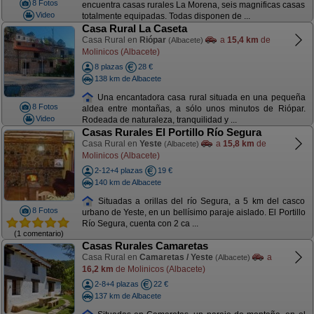
8 Fotos
encuentra casas rurales La Morena, seis magnificas casas
Video
totalmente equipadas. Todas disponen de ...
Casa Rural La Caseta
Casa Rural en
Riópar
a
15,4 km
de
(Albacete)
Molinicos (Albacete)
8 plazas
28 €
138 km de Albacete
Una encantadora casa rural situada en una pequeña
8 Fotos
aldea entre montañas, a sólo unos minutos de Riópar.
Video
Rodeada de naturaleza, tranquilidad y ...
Casas Rurales El Portillo Río Segura
Casa Rural en
Yeste
a
15,8 km
de
(Albacete)
Molinicos (Albacete)
2-12+4 plazas
19 €
140 km de Albacete
Situadas a orillas del río Segura, a 5 km del casco
8 Fotos
urbano de Yeste, en un bellísimo paraje aislado. El Portillo
Río Segura, cuenta con 2 ca ...
(1 comentario)
Casas Rurales Camaretas
Casa Rural en
Camaretas / Yeste
a
(Albacete)
16,2 km
de Molinicos (Albacete)
2-8+4 plazas
22 €
137 km de Albacete