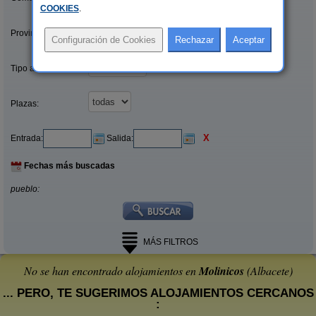
COOKIES
.
Provincias/Islas:
Tipo alquiler:
Plazas:
X
Entrada:
Salida:
Fechas más buscadas
pueblo:
MÁS FILTROS
No se han encontrado alojamientos en
Molinicos
(Albacete)
... PERO, TE SUGERIMOS ALOJAMIENTOS CERCANOS
: