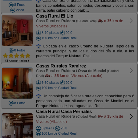
Casa con estilo rustico, con cinco habitaciones y cinco
8 Fotos
baños completos, salón comedor, despensa y cocina con
Video
barra, patio cubierto con barb ...
Casa Rural El Lío
Casa Rural en
Ruidera
a
35 km
de
(Ciudad Real)
Viveros (Albacete)
8-10 plazas
20 €
100 km de Ciudad Real
Ubicada en el casco urbano de Ruidera, lejos de la
8 Fotos
carretera principal y de los ruidos del día a día, a las
puertas del Parque Natural. Es u ...
(2 comentarios)
Casas Rurales Ramírez
Casa Rural en
Ruidera / Ossa de Montiel
(Ciudad
a
35 km
de Viveros (Albacete)
Real)
6-30 plazas
20 €
100 km de Ciudad Real
Un complejo de 5 casas rurales con capacidad para 6
personas cada una situadas en Ossa de Montiel en el
8 Fotos
Parque Natural de las Lagunas de Rui ...
Casa Rural Casa Pernales
Casa Rural en
Ruidera
a
35 km
de
(Ciudad Real)
Viveros (Albacete)
6 plazas
25 €
100 km de Ciudad Real