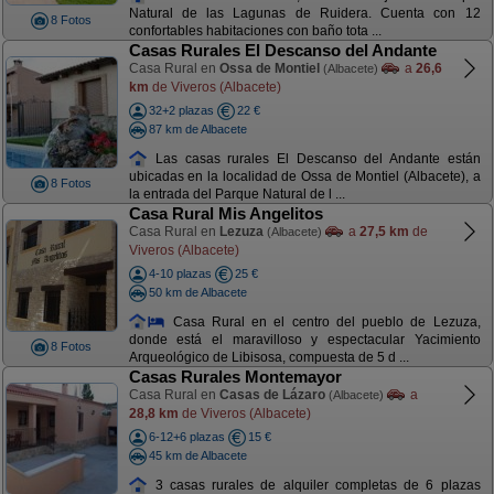
Natural de las Lagunas de Ruidera. Cuenta con 12
8 Fotos
confortables habitaciones con baño tota ...
Casas Rurales El Descanso del Andante
Casa Rural en
Ossa de Montiel
a
26,6
(Albacete)
km
de Viveros (Albacete)
32+2 plazas
22 €
87 km de Albacete
Las casas rurales El Descanso del Andante están
ubicadas en la localidad de Ossa de Montiel (Albacete), a
8 Fotos
la entrada del Parque Natural de l ...
Casa Rural Mis Angelitos
Casa Rural en
Lezuza
a
27,5 km
de
(Albacete)
Viveros (Albacete)
4-10 plazas
25 €
50 km de Albacete
Casa Rural en el centro del pueblo de Lezuza,
donde está el maravilloso y espectacular Yacimiento
8 Fotos
Arqueológico de Libisosa, compuesta de 5 d ...
Casas Rurales Montemayor
Casa Rural en
Casas de Lázaro
a
(Albacete)
28,8 km
de Viveros (Albacete)
6-12+6 plazas
15 €
45 km de Albacete
3 casas rurales de alquiler completas de 6 plazas