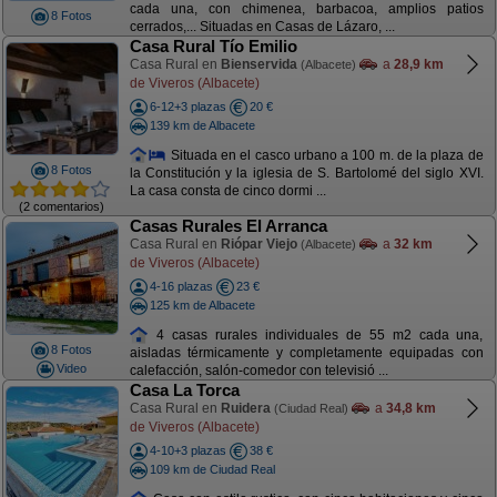
cada una, con chimenea, barbacoa, amplios patios
8 Fotos
cerrados,... Situadas en Casas de Lázaro, ...
Casa Rural Tío Emilio
Casa Rural en
Bienservida
a
28,9 km
(Albacete)
de Viveros (Albacete)
6-12+3 plazas
20 €
139 km de Albacete
Situada en el casco urbano a 100 m. de la plaza de
8 Fotos
la Constitución y la iglesia de S. Bartolomé del siglo XVI.
La casa consta de cinco dormi ...
(2 comentarios)
Casas Rurales El Arranca
Casa Rural en
Riópar Viejo
a
32 km
(Albacete)
de Viveros (Albacete)
4-16 plazas
23 €
125 km de Albacete
4 casas rurales individuales de 55 m2 cada una,
8 Fotos
aisladas térmicamente y completamente equipadas con
Video
calefacción, salón-comedor con televisió ...
Casa La Torca
Casa Rural en
Ruidera
a
34,8 km
(Ciudad Real)
de Viveros (Albacete)
4-10+3 plazas
38 €
109 km de Ciudad Real