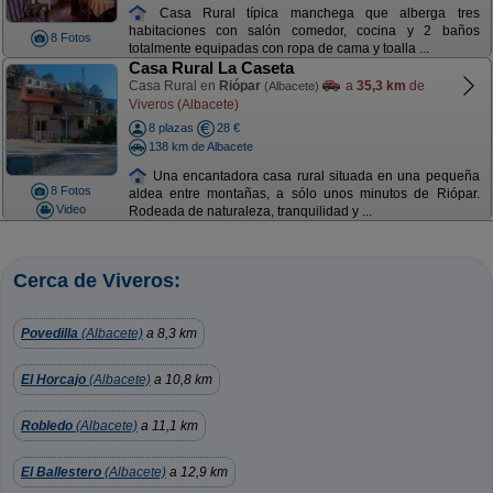
Casa Rural típica manchega que alberga tres
habitaciones con salón comedor, cocina y 2 baños
8 Fotos
totalmente equipadas con ropa de cama y toalla ...
Casa Rural La Caseta
Casa Rural en
Riópar
a
35,3 km
de
(Albacete)
Viveros (Albacete)
8 plazas
28 €
138 km de Albacete
Una encantadora casa rural situada en una pequeña
8 Fotos
aldea entre montañas, a sólo unos minutos de Riópar.
Video
Rodeada de naturaleza, tranquilidad y ...
Cerca de Viveros:
Povedilla
(Albacete)
a 8,3 km
El Horcajo
(Albacete)
a 10,8 km
Robledo
(Albacete)
a 11,1 km
El Ballestero
(Albacete)
a 12,9 km