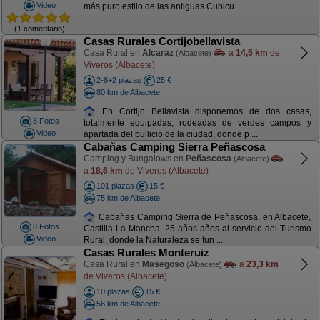
Video
más puro estilo de las antiguas Cubicu ...
(1 comentario)
Casas Rurales Cortijobellavista
Casa Rural en
Alcaraz
a
14,5 km
de
(Albacete)
Viveros (Albacete)
2-8+2 plazas
25 €
80 km de Albacete
En Cortijo Bellavista disponemos de dos casas,
8 Fotos
totalmente equipadas, rodeadas de verdes campos y
Video
apartada del bullicio de la ciudad, donde p ...
Cabañas Camping Sierra Peñascosa
Camping y Bungalows en
Peñascosa
(Albacete)
a
18,6 km
de Viveros (Albacete)
101 plazas
15 €
75 km de Albacete
Cabañas Camping Sierra de Peñascosa, en Albacete,
8 Fotos
Castilla-La Mancha. 25 años años al servicio del Turismo
Video
Rural, donde la Naturaleza se fun ...
Casas Rurales Monteruiz
Casa Rural en
Masegoso
a
23,3 km
(Albacete)
de Viveros (Albacete)
10 plazas
15 €
56 km de Albacete