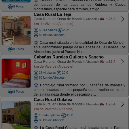
del parque de las Lagunas de Ruidera y Cueva
8 Fotos
Montesinos, especial para familias, amigo ...
Casa Rural La Teja
Casa Rural en
Ossa de Montiel
a
26,2
(Albacete)
km
de Viveros (Albacete)
6-8+3 plazas
25 €
86 km de Albacete
Casa rural situada en la localidad de Ossa de Montiel,
en el denominado paraje de la Cabeza de La Dehesa Los
8 Fotos
Almendros, junto al Parque Natu ...
Cabañas Rurales Quijote y Sancho
Casa Rural en
Ossa de Montiel
a
26,4
(Albacete)
km
de Viveros (Albacete)
17+4 plazas
20 €
80 km de Albacete
Complejo rural formado por 5 cabañas de madera y
piedra, situadas en una pequeña urbanización en medio
8 Fotos
de la naturaleza donde el descanso y ...
Casa Rural Galatea
Casa Rural en
Ossa de Montiel
a
26,4
(Albacete)
km
de Viveros (Albacete)
18-24+3 plazas
41 €
86 km de Albacete
La Casa Rural Galatea, está situada junto al Parque