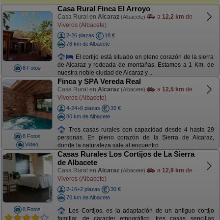
Casa Rural Finca El Arroyo
Casa Rural en
Alcaraz
a
12,2 km
de
(Albacete)
Viveros (Albacete)
2-26 plazas
18 €
78 km de Albacete
El cortijo está situado en pleno corazón de la sierra
de Alcaraz y rodeada de montañas. Estamos a 1 Km. de
8 Fotos
nuestra noble ciudad de Alcaraz y ...
Finca y SPA Vereda Real
Casa Rural en
Alcaraz
a
12,5 km
de
(Albacete)
Viveros (Albacete)
4-24+6 plazas
35 €
80 km de Albacete
Tres casas rurales con capacidad desde 4 hasta 29
8 Fotos
personas. En pleno corazón de la Sierra de Alcaraz,
Video
donde la naturaleza sale al encuentro ...
Casas Rurales Los Cortijos de La Sierra
de Albacete
Casa Rural en
Alcaraz
a
12,9 km
de
(Albacete)
Viveros (Albacete)
2-16+2 plazas
30 €
70 km de Albacete
8 Fotos
Los Cortijos, es la adaptación de un antiguo cortijo
familiar, de caracter etnográfico, tres casas sencillas