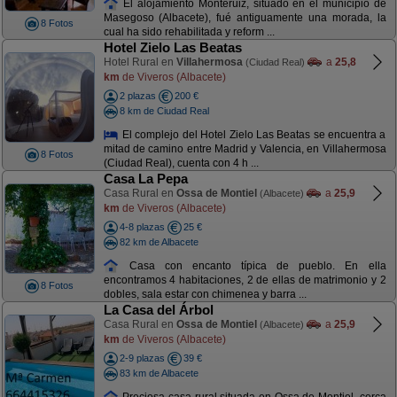
El alojamiento Monteruiz, situado en el municipio de
Masegoso (Albacete), fué antiguamente una morada, la
8 Fotos
cual ha sido rehabilitada y reform ...
Hotel Zielo Las Beatas
Hotel Rural en
Villahermosa
a
25,8
(Ciudad Real)
km
de Viveros (Albacete)
2 plazas
200 €
8 km de Ciudad Real
El complejo del Hotel Zielo Las Beatas se encuentra a
mitad de camino entre Madrid y Valencia, en Villahermosa
8 Fotos
(Ciudad Real), cuenta con 4 h ...
Casa La Pepa
Casa Rural en
Ossa de Montiel
a
25,9
(Albacete)
km
de Viveros (Albacete)
4-8 plazas
25 €
82 km de Albacete
Casa con encanto típica de pueblo. En ella
encontramos 4 habitaciones, 2 de ellas de matrimonio y 2
8 Fotos
dobles, sala estar con chimenea y barra ...
La Casa del Árbol
Casa Rural en
Ossa de Montiel
a
25,9
(Albacete)
km
de Viveros (Albacete)
2-9 plazas
39 €
83 km de Albacete
Preciosa casa rural situada en Ossa de Montiel, cerca