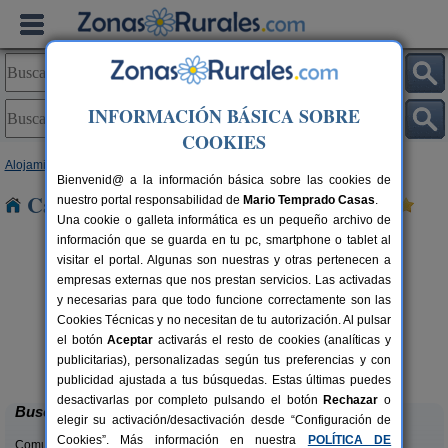
INFORMACIÓN BÁSICA SOBRE
COOKIES
Alojamientos
>
Castilla-La Mancha
>
Albacete
> Viveros
Bienvenid@ a la información básica sobre las cookies de
Casas Rurales cerca de Viveros
nuestro portal responsabilidad de
Mario Temprado Casas
.
Una cookie o galleta informática es un pequeño archivo de
información que se guarda en tu pc, smartphone o tablet al
visitar el portal. Algunas son nuestras y otras pertenecen a
empresas externas que nos prestan servicios. Las activadas
y necesarias para que todo funcione correctamente son las
Cookies Técnicas y no necesitan de tu autorización. Al pulsar
Alojamiento Rural Singular Casa
21+3 pers.
el botón
Aceptar
activarás el resto de cookies (analíticas y
30 €
del Juez
rs.
desde
publicitarias), personalizadas según tus preferencias y con
 €
Alcalá del Júcar (Albacete)
publicidad ajustada a tus búsquedas. Estas últimas puedes
desactivarlas por completo pulsando el botón
Rechazar
o
Buscar
elegir su activación/desactivación desde “Configuración de
Cookies”. Más información en nuestra
POLÍTICA DE
Comunidades: