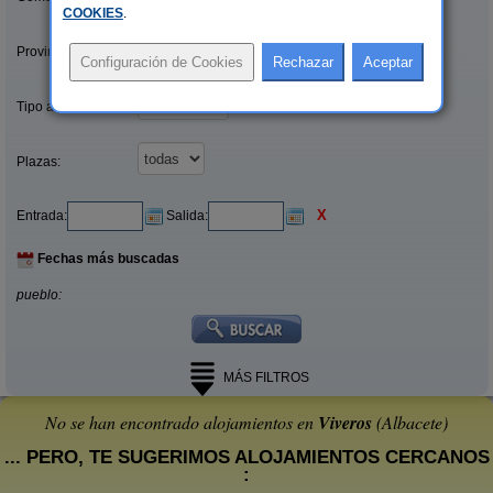
COOKIES
.
Provincias/Islas:
Tipo alquiler:
Plazas:
X
Entrada:
Salida:
Fechas más buscadas
pueblo:
MÁS FILTROS
No se han encontrado alojamientos en
Viveros
(Albacete)
... PERO, TE SUGERIMOS ALOJAMIENTOS CERCANOS
: