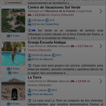
(1 comentario)
independientes de dormitorios y ...
Centro de Vacaciones Sol Verde
Albergue en
Villanueva de la Fuente
(Ciudad Real)
a
12,9 km
de Viveros (Albacete)
108 plazas
14 €
120 km de Ciudad Real
Sol Verde es un complejo de turismo rural
(Albergue) y activo situado en la finca Fuente del Álamo, a
8 Fotos
1, 5 km de la localidad de Villanueva ...
Granja Escuela Atalaya
Casa Rural en
Alcaraz
a
13,7 km
de
(Albacete)
Viveros (Albacete)
10-60+20 plazas
55 €
80 km de Albacete
Casa rural para grupos con piscina, actividades para
8 Fotos
todas las edades, pensión completa y aperitivos típicos de
Video
la región: Nos encontramos e ...
La Torre
Casa Rural en
Alcaraz
a
14 km
de
(Albacete)
Viveros (Albacete)
2-9+1 plazas
30 €
75 km de Albacete
La casa rural La Torre se compone de tres viviendas
8 Fotos
independientes -que nosotros denominamos Domus al