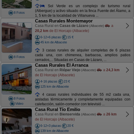
Sol Verde es un complejo de turismo rural
(Albergue) y activo situado en la finca Fuente del Álamo, a
8 Fotos
1, 5 km de la localidad de Villanueva ...
Casas Rurales Montemayor
Casa Rural en
Casas de Lázaro
a
(Albacete)
20,2 km
de El Horcajo (Albacete)
6-12+6 plazas
15 €
45 km de Albacete
3 casas rurales de alquiler completas de 6 plazas
cada una, con chimenea, barbacoa, amplios patios
8 Fotos
cerrados,... Situadas en Casas de Lázaro, ...
Casas Rurales El Arranca
Casa Rural en
Riópar Viejo
a
24,3 km
(Albacete)
de El Horcajo (Albacete)
4-16 plazas
23 €
125 km de Albacete
4 casas rurales individuales de 55 m2 cada una,
8 Fotos
aisladas térmicamente y completamente equipadas con
Video
calefacción, salón-comedor con televisió ...
Casa Rural Tío Emilio
Casa Rural en
Bienservida
a
26 km
(Albacete)
de El Horcajo (Albacete)
6-12+3 plazas
20 €
139 km de Albacete