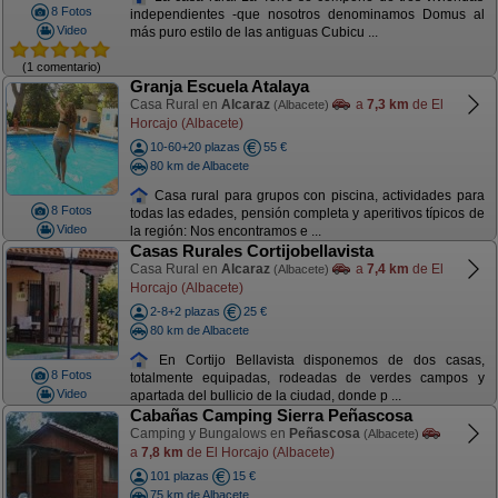
8 Fotos
independientes -que nosotros denominamos Domus al
Video
más puro estilo de las antiguas Cubicu ...
(1 comentario)
Granja Escuela Atalaya
Casa Rural en
Alcaraz
a
7,3 km
de El
(Albacete)
Horcajo (Albacete)
10-60+20 plazas
55 €
80 km de Albacete
Casa rural para grupos con piscina, actividades para
8 Fotos
todas las edades, pensión completa y aperitivos típicos de
Video
la región: Nos encontramos e ...
Casas Rurales Cortijobellavista
Casa Rural en
Alcaraz
a
7,4 km
de El
(Albacete)
Horcajo (Albacete)
2-8+2 plazas
25 €
80 km de Albacete
En Cortijo Bellavista disponemos de dos casas,
8 Fotos
totalmente equipadas, rodeadas de verdes campos y
Video
apartada del bullicio de la ciudad, donde p ...
Cabañas Camping Sierra Peñascosa
Camping y Bungalows en
Peñascosa
(Albacete)
a
7,8 km
de El Horcajo (Albacete)
101 plazas
15 €
75 km de Albacete