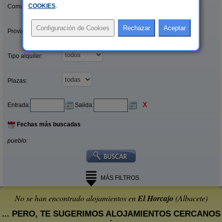
COOKIES
.
Comunidades:
Provincias/Islas:
Tipo alquiler:
Plazas:
X
Entrada:
Salida:
Fechas más buscadas
pueblo:
MÁS FILTROS
No se han encontrado alojamientos en
El Horcajo
(Albacete)
... PERO, TE SUGERIMOS ALOJAMIENTOS CERCANOS
: