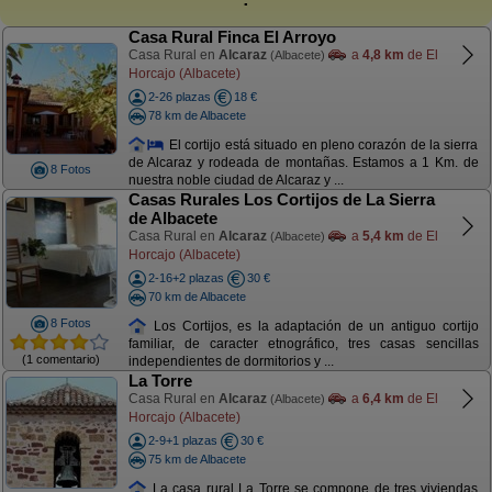
Casa Rural Finca El Arroyo
Casa Rural en
Alcaraz
a
4,8 km
de El
(Albacete)
Horcajo (Albacete)
2-26 plazas
18 €
78 km de Albacete
El cortijo está situado en pleno corazón de la sierra
de Alcaraz y rodeada de montañas. Estamos a 1 Km. de
8 Fotos
nuestra noble ciudad de Alcaraz y ...
Casas Rurales Los Cortijos de La Sierra
de Albacete
Casa Rural en
Alcaraz
a
5,4 km
de El
(Albacete)
Horcajo (Albacete)
2-16+2 plazas
30 €
70 km de Albacete
8 Fotos
Los Cortijos, es la adaptación de un antiguo cortijo
familiar, de caracter etnográfico, tres casas sencillas
(1 comentario)
independientes de dormitorios y ...
La Torre
Casa Rural en
Alcaraz
a
6,4 km
de El
(Albacete)
Horcajo (Albacete)
2-9+1 plazas
30 €
75 km de Albacete
La casa rural La Torre se compone de tres viviendas