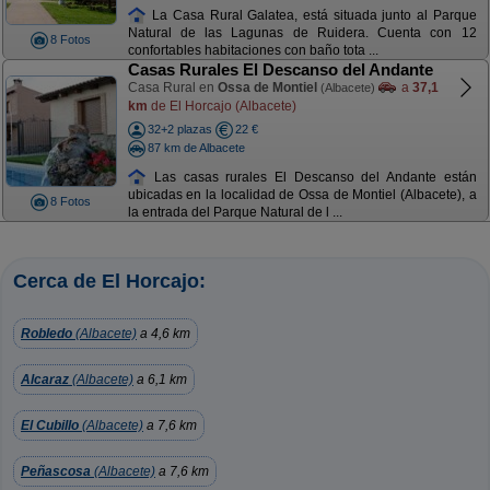
La Casa Rural Galatea, está situada junto al Parque
Natural de las Lagunas de Ruidera. Cuenta con 12
8 Fotos
confortables habitaciones con baño tota ...
Casas Rurales El Descanso del Andante
Casa Rural en
Ossa de Montiel
a
37,1
(Albacete)
km
de El Horcajo (Albacete)
32+2 plazas
22 €
87 km de Albacete
Las casas rurales El Descanso del Andante están
ubicadas en la localidad de Ossa de Montiel (Albacete), a
8 Fotos
la entrada del Parque Natural de l ...
Cerca de El Horcajo:
Robledo
(Albacete)
a 4,6 km
Alcaraz
(Albacete)
a 6,1 km
El Cubillo
(Albacete)
a 7,6 km
Peñascosa
(Albacete)
a 7,6 km