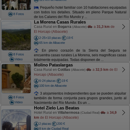
Pequeño hotel familiar con 10 habitaciones equipadas
con todos los detalles. Situado en pleno Parque Natural
8 Fotos
de los Calares del Rio Mundo y ...
La Morena Casas Rurales
Casa Rural en
Bogarra
a
31,3 km
de
(Albacete)
El Horcajo (Albacete)
2-25+10 plazas
19 €
65 km de Albacete
En pleno corazón de la Sierra del Segura se
8 Fotos
encuentra casas rurales La Morena, seis magnificas casas
Video
totalmente equipadas. Todas disponen de ...
Molino Pataslargas
Casa Rural en
Cotillas
a
32,5 km
de El
(Albacete)
Horcajo (Albacete)
6-24 plazas
19 €
100 km de Albacete
3 alojamientos independientes que se pueden alquilar
8 Fotos
también de forma conjunta para grupos grandes, junto al
Video
Nacimiento del Río Mundo. Es un ...
Hotel Zielo Las Beatas
Hotel Rural en
Villahermosa
a
34,9
(Ciudad Real)
km
de El Horcajo (Albacete)
2 plazas
200 €
8 km de Ciudad Real