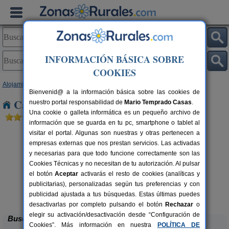
INFORMACIÓN BÁSICA SOBRE
COOKIES
Alojamientos
>
Castilla-La Mancha
>
Albacete
> El Horcajo
Bienvenid@ a la información básica sobre las cookies de
Casas Rurales cerca de El Horcajo
nuestro portal responsabilidad de
Mario Temprado Casas
.
Una cookie o galleta informática es un pequeño archivo de
información que se guarda en tu pc, smartphone o tablet al
visitar el portal. Algunas son nuestras y otras pertenecen a
empresas externas que nos prestan servicios. Las activadas
y necesarias para que todo funcione correctamente son las
Cookies Técnicas y no necesitan de tu autorización. Al pulsar
el botón
Aceptar
activarás el resto de cookies (analíticas y
publicitarias), personalizadas según tus preferencias y con
Casas Rurales Tío Segundo
rs.
6-16+4 pers.
 €
18 €
publicidad ajustada a tus búsquedas. Estas últimas puedes
Carcelén (Albacete)
C
desde
desactivarlas por completo pulsando el botón
Rechazar
o
elegir su activación/desactivación desde “Configuración de
Buscar
Cookies”. Más información en nuestra
POLÍTICA DE