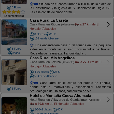
Situada en el casco urbano a 100 m. de la plaza de
8 Fotos
la Constitución y la iglesia de S. Bartolomé del siglo XVI.
La casa consta de cinco dormi ...
(2 comentarios)
Casa Rural La Caseta
Casa Rural en
Riópar
a
27 km
de El
(Albacete)
Horcajo (Albacete)
8 plazas
28 €
138 km de Albacete
Una encantadora casa rural situada en una pequeña
8 Fotos
aldea entre montañas, a sólo unos minutos de Riópar.
Video
Rodeada de naturaleza, tranquilidad y ...
Casa Rural Mis Angelitos
Casa Rural en
Lezuza
a
27,3 km
de El
(Albacete)
Horcajo (Albacete)
4-10 plazas
25 €
50 km de Albacete
Casa Rural en el centro del pueblo de Lezuza,
donde está el maravilloso y espectacular Yacimiento
8 Fotos
Arqueológico de Libisosa, compuesta de 5 d ...
Hotel de Montaña Cueva Ahumada
Hotel Rural en
Villaverde de Guadalimar
(Albacete)
a
30,8 km
de El Horcajo (Albacete)
2-20+2 plazas
40 €
129 km de Albacete