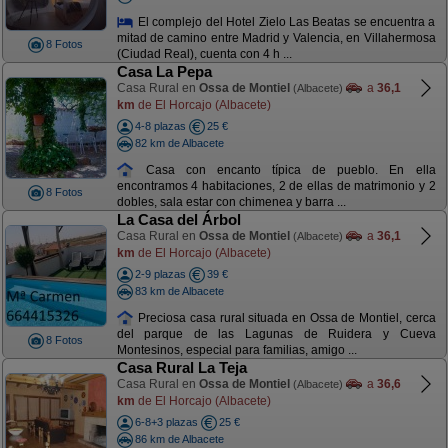
El complejo del Hotel Zielo Las Beatas se encuentra a
mitad de camino entre Madrid y Valencia, en Villahermosa
8 Fotos
(Ciudad Real), cuenta con 4 h ...
Casa La Pepa
Casa Rural en
Ossa de Montiel
a
36,1
(Albacete)
km
de El Horcajo (Albacete)
4-8 plazas
25 €
82 km de Albacete
Casa con encanto típica de pueblo. En ella
encontramos 4 habitaciones, 2 de ellas de matrimonio y 2
8 Fotos
dobles, sala estar con chimenea y barra ...
La Casa del Árbol
Casa Rural en
Ossa de Montiel
a
36,1
(Albacete)
km
de El Horcajo (Albacete)
2-9 plazas
39 €
83 km de Albacete
Preciosa casa rural situada en Ossa de Montiel, cerca
del parque de las Lagunas de Ruidera y Cueva
8 Fotos
Montesinos, especial para familias, amigo ...
Casa Rural La Teja
Casa Rural en
Ossa de Montiel
a
36,6
(Albacete)
km
de El Horcajo (Albacete)
6-8+3 plazas
25 €
86 km de Albacete