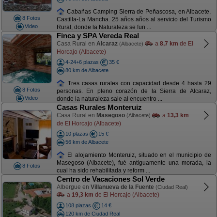
Cabañas Camping Sierra de Peñascosa, en Albacete,
8 Fotos
Castilla-La Mancha. 25 años años al servicio del Turismo
Video
Rural, donde la Naturaleza se fun ...
Finca y SPA Vereda Real
Casa Rural en
Alcaraz
a
8,7 km
de El
(Albacete)
Horcajo (Albacete)
4-24+6 plazas
35 €
80 km de Albacete
Tres casas rurales con capacidad desde 4 hasta 29
8 Fotos
personas. En pleno corazón de la Sierra de Alcaraz,
Video
donde la naturaleza sale al encuentro ...
Casas Rurales Monteruiz
Casa Rural en
Masegoso
a
13,3 km
(Albacete)
de El Horcajo (Albacete)
10 plazas
15 €
56 km de Albacete
El alojamiento Monteruiz, situado en el municipio de
Masegoso (Albacete), fué antiguamente una morada, la
8 Fotos
cual ha sido rehabilitada y reform ...
Centro de Vacaciones Sol Verde
Albergue en
Villanueva de la Fuente
(Ciudad Real)
a
19,3 km
de El Horcajo (Albacete)
108 plazas
14 €
120 km de Ciudad Real