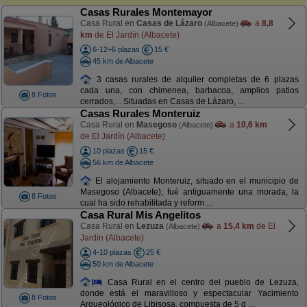
Casas Rurales Montemayor
Casa Rural en
Casas de Lázaro
a
8,8
(Albacete)
km
de El Jardín (Albacete)
6-12+6 plazas
15 €
45 km de Albacete
3 casas rurales de alquiler completas de 6 plazas
cada una, con chimenea, barbacoa, amplios patios
8 Fotos
cerrados,... Situadas en Casas de Lázaro, ...
Casas Rurales Monteruiz
Casa Rural en
Masegoso
a
10,6 km
(Albacete)
de El Jardín (Albacete)
10 plazas
15 €
56 km de Albacete
El alojamiento Monteruiz, situado en el municipio de
Masegoso (Albacete), fué antiguamente una morada, la
8 Fotos
cual ha sido rehabilitada y reform ...
Casa Rural Mis Angelitos
Casa Rural en
Lezuza
a
15,4 km
de El
(Albacete)
Jardín (Albacete)
4-10 plazas
25 €
50 km de Albacete
Casa Rural en el centro del pueblo de Lezuza,
donde está el maravilloso y espectacular Yacimiento
8 Fotos
Arqueológico de Libisosa, compuesta de 5 d ...