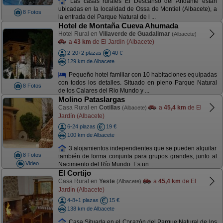
Las casas rurales El Descanso del Andante están
ubicadas en la localidad de Ossa de Montiel (Albacete), a
8 Fotos
la entrada del Parque Natural de l ...
Hotel de Montaña Cueva Ahumada
Hotel Rural en
Villaverde de Guadalimar
(Albacete)
a
43 km
de El Jardín (Albacete)
2-20+2 plazas
40 €
129 km de Albacete
Pequeño hotel familiar con 10 habitaciones equipadas
con todos los detalles. Situado en pleno Parque Natural
8 Fotos
de los Calares del Rio Mundo y ...
Molino Pataslargas
Casa Rural en
Cotillas
a
45,4 km
de El
(Albacete)
Jardín (Albacete)
6-24 plazas
19 €
100 km de Albacete
3 alojamientos independientes que se pueden alquilar
8 Fotos
también de forma conjunta para grupos grandes, junto al
Video
Nacimiento del Río Mundo. Es un ...
El Cortijo
Casa Rural en
Yeste
a
45,4 km
de El
(Albacete)
Jardín (Albacete)
4-8+1 plazas
15 €
138 km de Albacete
Casa Situada en el Corazón del Parque Natural de los