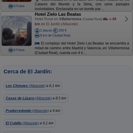
Calares del Mundo y la Sima, con unos paisajes
8 Fotos
inolvidables. Enclavada en un bonito par ...
Hotel Zielo Las Beatas
Hotel Rural en
Villahermosa
a
48
(Ciudad Real)
km
de El Jardín (Albacete)
2 plazas
200 €
8 km de Ciudad Real
El complejo del Hotel Zielo Las Beatas se encuentra a
mitad de camino entre Madrid y Valencia, en Villahermosa
8 Fotos
(Ciudad Real), cuenta con 4 h ...
Cerca de El Jardín:
Los Chospes
(Albacete)
a 6,1 km
Casas de Lázaro
(Albacete)
a 8,5 km
Pradorredondo
(Albacete)
a 9 km
El Cubillo
(Albacete)
a 9,1 km