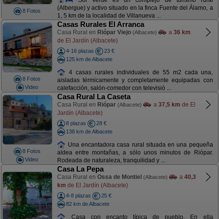
(Albergue) y activo situado en la finca Fuente del Álamo, a
8 Fotos
1, 5 km de la localidad de Villanueva ...
Casas Rurales El Arranca
Casa Rural en
Riópar Viejo
a
36 km
(Albacete)
de El Jardín (Albacete)
4-16 plazas
23 €
125 km de Albacete
4 casas rurales individuales de 55 m2 cada una,
8 Fotos
aisladas térmicamente y completamente equipadas con
Video
calefacción, salón-comedor con televisió ...
Casa Rural La Caseta
Casa Rural en
Riópar
a
37,5 km
de El
(Albacete)
Jardín (Albacete)
8 plazas
28 €
138 km de Albacete
Una encantadora casa rural situada en una pequeña
8 Fotos
aldea entre montañas, a sólo unos minutos de Riópar.
Video
Rodeada de naturaleza, tranquilidad y ...
Casa La Pepa
Casa Rural en
Ossa de Montiel
a
40,3
(Albacete)
km
de El Jardín (Albacete)
4-8 plazas
25 €
82 km de Albacete
Casa con encanto típica de pueblo. En ella