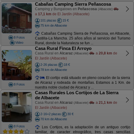
Cabañas Camping Sierra Peñascosa
Camping y Bungalows en
Peñascosa
(Albacete)
a
17,1 km
de El Jardín (Albacete)
101 plazas
15 €
75 km de Albacete
Cabañas Camping Sierra de Peñascosa, en Albacete,
8 Fotos
Castilla-La Mancha. 25 años años al servicio del Turismo
Video
Rural, donde la Naturaleza se fun ...
Casa Rural Finca El Arroyo
Casa Rural en
Alcaraz
a
20,8 km
de
(Albacete)
El Jardín (Albacete)
2-26 plazas
18 €
78 km de Albacete
El cortijo está situado en pleno corazón de la sierra
de Alcaraz y rodeada de montañas. Estamos a 1 Km. de
8 Fotos
nuestra noble ciudad de Alcaraz y ...
Casas Rurales Los Cortijos de La Sierra
de Albacete
Casa Rural en
Alcaraz
a
21,1 km
de
(Albacete)
El Jardín (Albacete)
2-16+2 plazas
30 €
70 km de Albacete
8 Fotos
Los Cortijos, es la adaptación de un antiguo cortijo
familiar, de caracter etnográfico, tres casas sencillas