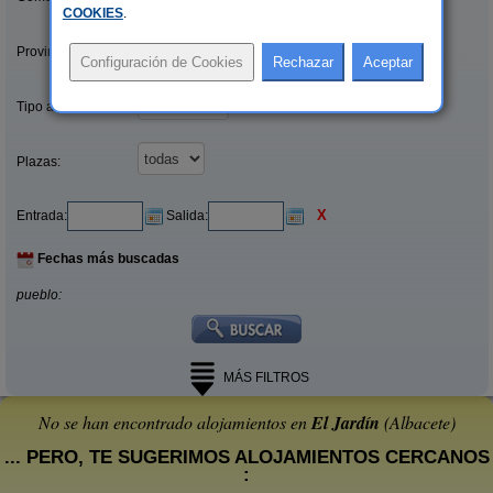
COOKIES
.
Provincias/Islas:
Tipo alquiler:
Plazas:
X
Entrada:
Salida:
Fechas más buscadas
pueblo:
MÁS FILTROS
No se han encontrado alojamientos en
El Jardín
(Albacete)
... PERO, TE SUGERIMOS ALOJAMIENTOS CERCANOS
: