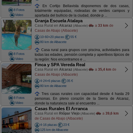
En Cortijo Bellavista disponemos de dos casas,
8 Fotos
totalmente equipadas, rodeadas de verdes campos y
Video
apartada del bullicio de la ciudad, donde p ...
Granja Escuela Atalaya
Casa Rural en
Alcaraz
a
33 km
de
(Albacete)
Casas de Abajo (Albacete)
10-60+20 plazas
55 €
80 km de Albacete
Casa rural para grupos con piscina, actividades para
8 Fotos
todas las edades, pensión completa y aperitivos típicos de
Video
la región: Nos encontramos e ...
Finca y SPA Vereda Real
Casa Rural en
Alcaraz
a
35,4 km
de
(Albacete)
Casas de Abajo (Albacete)
4-24+6 plazas
35 €
80 km de Albacete
Tres casas rurales con capacidad desde 4 hasta 29
8 Fotos
personas. En pleno corazón de la Sierra de Alcaraz,
Video
donde la naturaleza sale al encuentro ...
Casas Rurales El Arranca
Casa Rural en
Riópar Viejo
a
39,6 km
(Albacete)
de Casas de Abajo (Albacete)
4-16 plazas
23 €
125 km de Albacete