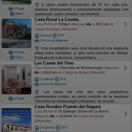
4 casas rurales individuales de 55 m2 cada una,
8 Fotos
aisladas térmicamente y completamente equipadas con
Video
calefacción, salón-comedor con televisió ...
Casa Rural La Caseta
Casa Rural en
Riópar
a
39,7 km
de
(Albacete)
Casas de Abajo (Albacete)
8 plazas
28 €
138 km de Albacete
Una encantadora casa rural situada en una pequeña
8 Fotos
aldea entre montañas, a sólo unos minutos de Riópar.
Video
Rodeada de naturaleza, tranquilidad y ...
Las Casas del Vino
Casa Rural en
Chinchilla de Montearagón
(Albacete)
a
40,6 km
de Casas de Abajo (Albacete)
17 plazas
30 €
15 km de Albacete
Las casas del vino son unos acogedores
apartamentos rurales, en pleno corazón de la medieval
8 Fotos
Chinchilla de Montearagón (Albacete). Se encuen ...
Casa Rurales Puente del Segura
Casa Rural en
El Gallego / Elche de La Sierra
a
42,8 km
de Casas de Abajo
(Albacete)
(Albacete)
2-6 plazas
25 €