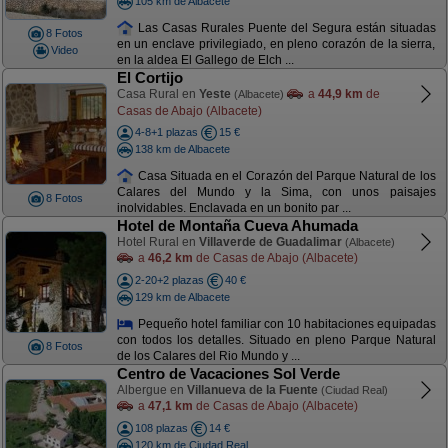
105 km de Albacete
Las Casas Rurales Puente del Segura están situadas
8 Fotos
en un enclave privilegiado, en pleno corazón de la sierra,
Video
en la aldea El Gallego de Elch ...
El Cortijo
Casa Rural en
Yeste
a
44,9 km
de
(Albacete)
Casas de Abajo (Albacete)
4-8+1 plazas
15 €
138 km de Albacete
Casa Situada en el Corazón del Parque Natural de los
Calares del Mundo y la Sima, con unos paisajes
8 Fotos
inolvidables. Enclavada en un bonito par ...
Hotel de Montaña Cueva Ahumada
Hotel Rural en
Villaverde de Guadalimar
(Albacete)
a
46,2 km
de Casas de Abajo (Albacete)
2-20+2 plazas
40 €
129 km de Albacete
Pequeño hotel familiar con 10 habitaciones equipadas
con todos los detalles. Situado en pleno Parque Natural
8 Fotos
de los Calares del Rio Mundo y ...
Centro de Vacaciones Sol Verde
Albergue en
Villanueva de la Fuente
(Ciudad Real)
a
47,1 km
de Casas de Abajo (Albacete)
108 plazas
14 €
120 km de Ciudad Real