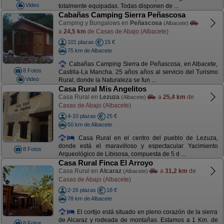
Video
totalmente equipadas. Todas disponen de ...
Cabañas Camping Sierra Peñascosa
Camping y Bungalows en
Peñascosa
(Albacete)
a
24,5 km
de Casas de Abajo (Albacete)
101 plazas
15 €
75 km de Albacete
Cabañas Camping Sierra de Peñascosa, en Albacete,
8 Fotos
Castilla-La Mancha. 25 años años al servicio del Turismo
Video
Rural, donde la Naturaleza se fun ...
Casa Rural Mis Angelitos
Casa Rural en
Lezuza
a
25,4 km
de
(Albacete)
Casas de Abajo (Albacete)
4-10 plazas
25 €
50 km de Albacete
Casa Rural en el centro del pueblo de Lezuza,
donde está el maravilloso y espectacular Yacimiento
8 Fotos
Arqueológico de Libisosa, compuesta de 5 d ...
Casa Rural Finca El Arroyo
Casa Rural en
Alcaraz
a
31,2 km
de
(Albacete)
Casas de Abajo (Albacete)
2-26 plazas
18 €
78 km de Albacete
El cortijo está situado en pleno corazón de la sierra
de Alcaraz y rodeada de montañas. Estamos a 1 Km. de
8 Fotos