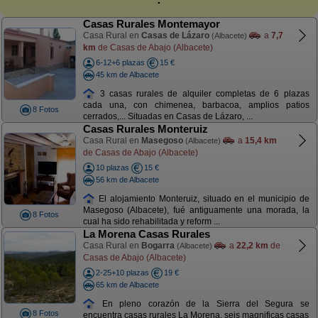
Casas Rurales Montemayor
Casa Rural en
Casas de Lázaro
a
7,7
(Albacete)
km
de Casas de Abajo (Albacete)
6-12+6 plazas
15 €
45 km de Albacete
3 casas rurales de alquiler completas de 6 plazas
cada una, con chimenea, barbacoa, amplios patios
8 Fotos
cerrados,... Situadas en Casas de Lázaro, ...
Casas Rurales Monteruiz
Casa Rural en
Masegoso
a
15,4 km
(Albacete)
de Casas de Abajo (Albacete)
10 plazas
15 €
56 km de Albacete
El alojamiento Monteruiz, situado en el municipio de
Masegoso (Albacete), fué antiguamente una morada, la
8 Fotos
cual ha sido rehabilitada y reform ...
La Morena Casas Rurales
Casa Rural en
Bogarra
a
22,2 km
de
(Albacete)
Casas de Abajo (Albacete)
2-25+10 plazas
19 €
65 km de Albacete
En pleno corazón de la Sierra del Segura se
8 Fotos
encuentra casas rurales La Morena, seis magnificas casas