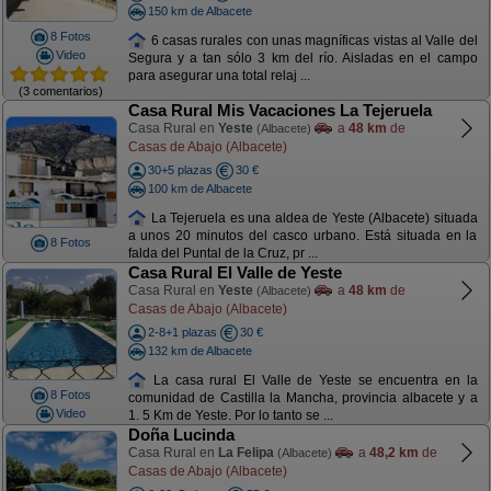
150 km de Albacete
8 Fotos
6 casas rurales con unas magníficas vistas al Valle del
Video
Segura y a tan sólo 3 km del río. Aisladas en el campo
para asegurar una total relaj ...
(3 comentarios)
Casa Rural Mis Vacaciones La Tejeruela
Casa Rural en
Yeste
a
48 km
de
(Albacete)
Casas de Abajo (Albacete)
30+5 plazas
30 €
100 km de Albacete
La Tejeruela es una aldea de Yeste (Albacete) situada
a unos 20 minutos del casco urbano. Está situada en la
8 Fotos
falda del Puntal de la Cruz, pr ...
Casa Rural El Valle de Yeste
Casa Rural en
Yeste
a
48 km
de
(Albacete)
Casas de Abajo (Albacete)
2-8+1 plazas
30 €
132 km de Albacete
La casa rural El Valle de Yeste se encuentra en la
8 Fotos
comunidad de Castilla la Mancha, provincia albacete y a
Video
1. 5 Km de Yeste. Por lo tanto se ...
Doña Lucinda
Casa Rural en
La Felipa
a
48,2 km
de
(Albacete)
Casas de Abajo (Albacete)