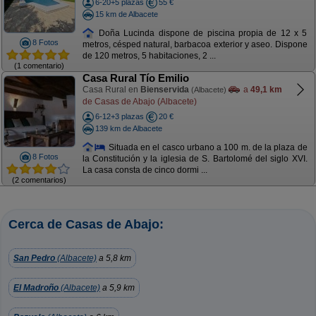
6-20+5 plazas
55 €
15 km de Albacete
Doña Lucinda dispone de piscina propia de 12 x 5
8 Fotos
metros, césped natural, barbacoa exterior y aseo. Dispone
de 120 metros, 5 habitaciones, 2 ...
(1 comentario)
Casa Rural Tío Emilio
Casa Rural en
Bienservida
a
49,1 km
(Albacete)
de Casas de Abajo (Albacete)
6-12+3 plazas
20 €
139 km de Albacete
Situada en el casco urbano a 100 m. de la plaza de
8 Fotos
la Constitución y la iglesia de S. Bartolomé del siglo XVI.
La casa consta de cinco dormi ...
(2 comentarios)
Cerca de Casas de Abajo:
San Pedro
(Albacete)
a 5,8 km
El Madroño
(Albacete)
a 5,9 km