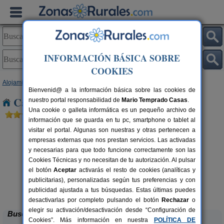
INFORMACIÓN BÁSICA SOBRE
COOKIES
Alojamientos
>
Castilla-La Mancha
>
Albacete
> Casas de Abajo
Bienvenid@ a la información básica sobre las cookies de
Casas Rurales cerca de Casas de Abajo
nuestro portal responsabilidad de
Mario Temprado Casas
.
Una cookie o galleta informática es un pequeño archivo de
información que se guarda en tu pc, smartphone o tablet al
visitar el portal. Algunas son nuestras y otras pertenecen a
empresas externas que nos prestan servicios. Las activadas
y necesarias para que todo funcione correctamente son las
Cookies Técnicas y no necesitan de tu autorización. Al pulsar
el botón
Aceptar
activarás el resto de cookies (analíticas y
C
publicitarias), personalizadas según tus preferencias y con
Casa Rural La Herradura
rs.
8+2 pers.
 €
30 €
publicidad ajustada a tus búsquedas. Estas últimas puedes
Ribera de Cubas (Albacete)
desde
desactivarlas por completo pulsando el botón
Rechazar
o
elegir su activación/desactivación desde “Configuración de
Buscar
Cookies”. Más información en nuestra
POLÍTICA DE