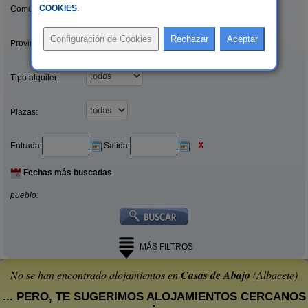
COOKIES
.
Comunidades:
Provincias/Islas:
Tipo alquiler:
Plazas:
X
Entrada:
Salida:
Fechas más buscadas
pueblo:
MÁS FILTROS
No se han encontrado alojamientos en
Casas de Abajo
(Albacete)
... PERO, TE SUGERIMOS ALOJAMIENTOS CERCANOS
: