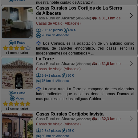
nuestra noble ciudad de Alcaraz y ...
Casas Rurales Los Cortijos de La Sierra
de Albacete
Casa Rural en
Alcaraz
a
31,3 km
de
(Albacete)
Casas de Abajo (Albacete)
2-16+2 plazas
30 €
70 km de Albacete
8 Fotos
Los Cortijos, es la adaptación de un antiguo cortijo
familiar, de caracter etnográfico, tres casas sencillas
(1 comentario)
independientes de dormitorios y ...
La Torre
Casa Rural en
Alcaraz
a
31,6 km
de
(Albacete)
Casas de Abajo (Albacete)
2-9+1 plazas
30 €
75 km de Albacete
La casa rural La Torre se compone de tres viviendas
8 Fotos
independientes -que nosotros denominamos Domus al
Video
más puro estilo de las antiguas Cubicu ...
(1 comentario)
Casas Rurales Cortijobellavista
Casa Rural en
Alcaraz
a
32,3 km
de
(Albacete)
Casas de Abajo (Albacete)
2-8+2 plazas
25 €
80 km de Albacete