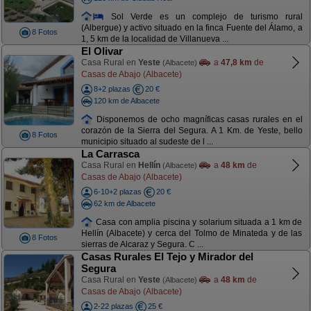
Sol Verde es un complejo de turismo rural
(Albergue) y activo situado en la finca Fuente del Álamo, a
8 Fotos
1, 5 km de la localidad de Villanueva ...
El Olivar
Casa Rural en
Yeste
a
47,8 km
de
(Albacete)
Casas de Abajo (Albacete)
8+2 plazas
20 €
120 km de Albacete
Disponemos de ocho magníficas casas rurales en el
corazón de la Sierra del Segura. A 1 Km. de Yeste, bello
8 Fotos
municipio situado al sudeste de l ...
La Carrasca
Casa Rural en
Hellín
a
48 km
de
(Albacete)
Casas de Abajo (Albacete)
6-10+2 plazas
20 €
62 km de Albacete
Casa con amplia piscina y solarium situada a 1 km de
Hellín (Albacete) y cerca del Tolmo de Minateda y de las
8 Fotos
sierras de Alcaraz y Segura. C ...
Casas Rurales El Tejo y Mirador del
Segura
Casa Rural en
Yeste
a
48 km
de
(Albacete)
Casas de Abajo (Albacete)
2-22 plazas
25 €