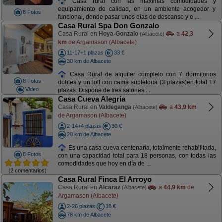
Casa rural con las máximas comodidades y
equipamiento de calidad, en un ambiente acogedor y
8 Fotos
funcional, donde pasar unos días de descanso y e ...
Casa Rural Spa Don Gonzalo
Casa Rural en
Hoya-Gonzalo
a
42,3
(Albacete)
km
de Argamason (Albacete)
11-17+1 plazas
33 €
30 km de Albacete
Casa Rural de alquiler completo con 7 dormitorios
8 Fotos
dobles y un loft con cama supletoria (3 plazas)en total 17
Video
plazas. Dispone de tres salones ...
Casa Cueva Alegría
Casa Rural en
Valdeganga
a
43,9 km
(Albacete)
de Argamason (Albacete)
2-14+4 plazas
30 €
20 km de Albacete
Es una casa cueva centenaria, totalmente rehabilitada,
8 Fotos
con una capacidad total para 18 personas, con todas las
comodidades que hoy en día de ...
(2 comentarios)
Casa Rural Finca El Arroyo
Casa Rural en
Alcaraz
a
44,9 km
de
(Albacete)
Argamason (Albacete)
2-26 plazas
18 €
78 km de Albacete