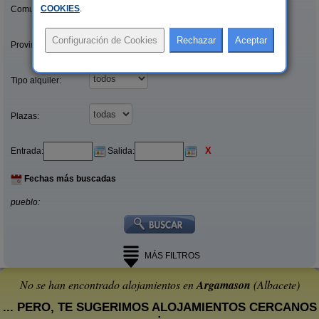
COOKIES
.
Comunidades:
Provincias/Islas:
Tipo alquiler:
Plazas:
X
Entrada:
Salida:
Fechas más buscadas
pueblo:
MÁS FILTROS
No se han encontrado alojamientos en
Argamason
(Albacete)
... PERO, TE SUGERIMOS ALOJAMIENTOS CERCANOS
: