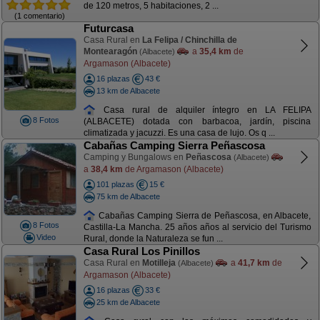
de 120 metros, 5 habitaciones, 2 ...
(1 comentario)
Futurcasa
Casa Rural en
La Felipa / Chinchilla de
Montearagón
a
35,4 km
de
(Albacete)
Argamason (Albacete)
16 plazas
43 €
13 km de Albacete
Casa rural de alquiler íntegro en LA FELIPA
8 Fotos
(ALBACETE) dotada con barbacoa, jardín, piscina
climatizada y jacuzzi. Es una casa de lujo. Os q ...
Cabañas Camping Sierra Peñascosa
Camping y Bungalows en
Peñascosa
(Albacete)
a
38,4 km
de Argamason (Albacete)
101 plazas
15 €
75 km de Albacete
Cabañas Camping Sierra de Peñascosa, en Albacete,
8 Fotos
Castilla-La Mancha. 25 años años al servicio del Turismo
Video
Rural, donde la Naturaleza se fun ...
Casa Rural Los Pinillos
Casa Rural en
Motilleja
a
41,7 km
de
(Albacete)
Argamason (Albacete)
16 plazas
33 €
25 km de Albacete