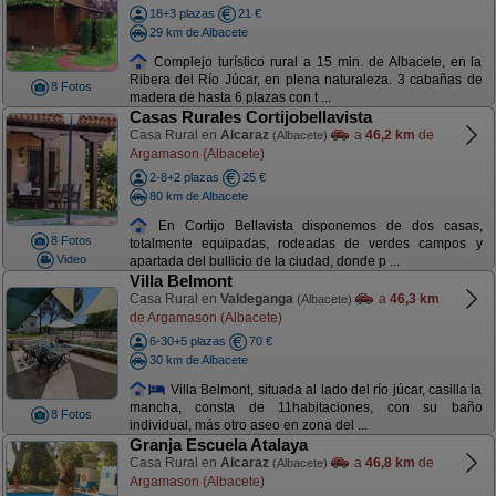
18+3 plazas
21 €
29 km de Albacete
Complejo turístico rural a 15 min. de Albacete, en la
Ribera del Río Júcar, en plena naturaleza. 3 cabañas de
8 Fotos
madera de hasta 6 plazas con t ...
Casas Rurales Cortijobellavista
Casa Rural en
Alcaraz
a
46,2 km
de
(Albacete)
Argamason (Albacete)
2-8+2 plazas
25 €
80 km de Albacete
En Cortijo Bellavista disponemos de dos casas,
8 Fotos
totalmente equipadas, rodeadas de verdes campos y
Video
apartada del bullicio de la ciudad, donde p ...
Villa Belmont
Casa Rural en
Valdeganga
a
46,3 km
(Albacete)
de Argamason (Albacete)
6-30+5 plazas
70 €
30 km de Albacete
Villa Belmont, situada al lado del río júcar, casilla la
mancha, consta de 11habitaciones, con su baño
8 Fotos
individual, más otro aseo en zona del ...
Granja Escuela Atalaya
Casa Rural en
Alcaraz
a
46,8 km
de
(Albacete)
Argamason (Albacete)