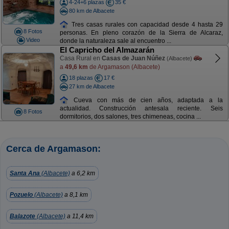
4-24+6 plazas
35 €
80 km de Albacete
Tres casas rurales con capacidad desde 4 hasta 29
8 Fotos
personas. En pleno corazón de la Sierra de Alcaraz,
Video
donde la naturaleza sale al encuentro ...
El Capricho del Almazarán
Casa Rural en
Casas de Juan Núñez
(Albacete)
a
49,6 km
de Argamason (Albacete)
18 plazas
17 €
27 km de Albacete
Cueva con más de cien años, adaptada a la
actualidad. Construcción antesala reciente. Seis
8 Fotos
dormitorios, dos salones, tres chimeneas, cocina ...
Cerca de Argamason:
Santa Ana
(Albacete)
a 6,2 km
Pozuelo
(Albacete)
a 8,1 km
Balazote
(Albacete)
a 11,4 km