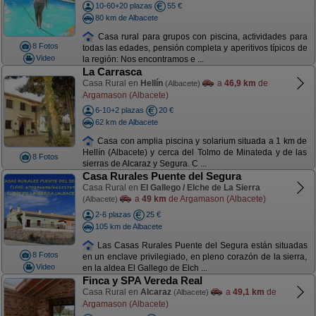
10-60+20 plazas
55 €
80 km de Albacete
Casa rural para grupos con piscina, actividades para
8 Fotos
todas las edades, pensión completa y aperitivos típicos de
Video
la región: Nos encontramos e ...
La Carrasca
Casa Rural en
Hellín
a
46,9 km
de
(Albacete)
Argamason (Albacete)
6-10+2 plazas
20 €
62 km de Albacete
Casa con amplia piscina y solarium situada a 1 km de
Hellín (Albacete) y cerca del Tolmo de Minateda y de las
8 Fotos
sierras de Alcaraz y Segura. C ...
Casa Rurales Puente del Segura
Casa Rural en
El Gallego / Elche de La Sierra
a
49 km
de Argamason (Albacete)
(Albacete)
2-6 plazas
25 €
105 km de Albacete
Las Casas Rurales Puente del Segura están situadas
8 Fotos
en un enclave privilegiado, en pleno corazón de la sierra,
Video
en la aldea El Gallego de Elch ...
Finca y SPA Vereda Real
Casa Rural en
Alcaraz
a
49,1 km
de
(Albacete)
Argamason (Albacete)