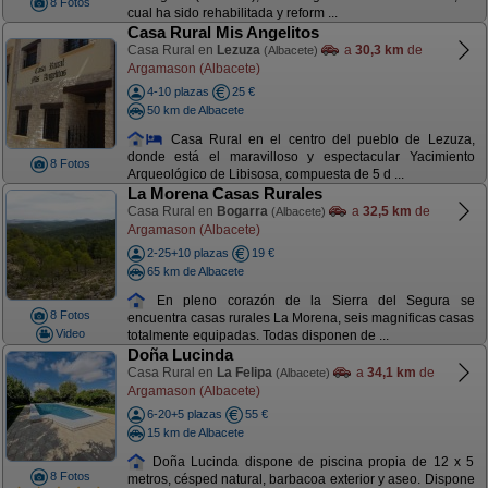
8 Fotos
cual ha sido rehabilitada y reform ...
Casa Rural Mis Angelitos
Casa Rural en
Lezuza
a
30,3 km
de
(Albacete)
Argamason (Albacete)
4-10 plazas
25 €
50 km de Albacete
Casa Rural en el centro del pueblo de Lezuza,
donde está el maravilloso y espectacular Yacimiento
8 Fotos
Arqueológico de Libisosa, compuesta de 5 d ...
La Morena Casas Rurales
Casa Rural en
Bogarra
a
32,5 km
de
(Albacete)
Argamason (Albacete)
2-25+10 plazas
19 €
65 km de Albacete
En pleno corazón de la Sierra del Segura se
8 Fotos
encuentra casas rurales La Morena, seis magnificas casas
Video
totalmente equipadas. Todas disponen de ...
Doña Lucinda
Casa Rural en
La Felipa
a
34,1 km
de
(Albacete)
Argamason (Albacete)
6-20+5 plazas
55 €
15 km de Albacete
Doña Lucinda dispone de piscina propia de 12 x 5
8 Fotos
metros, césped natural, barbacoa exterior y aseo. Dispone