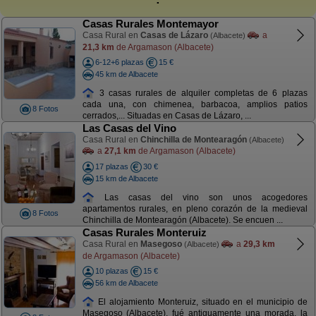
Casas Rurales Montemayor
Casa Rural en
Casas de Lázaro
a
(Albacete)
21,3 km
de Argamason (Albacete)
6-12+6 plazas
15 €
45 km de Albacete
3 casas rurales de alquiler completas de 6 plazas
cada una, con chimenea, barbacoa, amplios patios
8 Fotos
cerrados,... Situadas en Casas de Lázaro, ...
Las Casas del Vino
Casa Rural en
Chinchilla de Montearagón
(Albacete)
a
27,1 km
de Argamason (Albacete)
17 plazas
30 €
15 km de Albacete
Las casas del vino son unos acogedores
apartamentos rurales, en pleno corazón de la medieval
8 Fotos
Chinchilla de Montearagón (Albacete). Se encuen ...
Casas Rurales Monteruiz
Casa Rural en
Masegoso
a
29,3 km
(Albacete)
de Argamason (Albacete)
10 plazas
15 €
56 km de Albacete
El alojamiento Monteruiz, situado en el municipio de
Masegoso (Albacete), fué antiguamente una morada, la