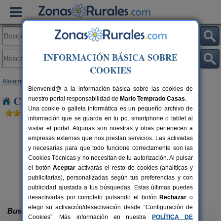
INFORMACIÓN BÁSICA SOBRE
COOKIES
Alojamientos
>
Castilla-La Mancha
>
Albacete
> Argamason
Bienvenid@ a la información básica sobre las cookies de
Casas Rurales cerca de Argamason
nuestro portal responsabilidad de
Mario Temprado Casas
.
Una cookie o galleta informática es un pequeño archivo de
información que se guarda en tu pc, smartphone o tablet al
visitar el portal. Algunas son nuestras y otras pertenecen a
empresas externas que nos prestan servicios. Las activadas
y necesarias para que todo funcione correctamente son las
Cookies Técnicas y no necesitan de tu autorización. Al pulsar
el botón
Aceptar
activarás el resto de cookies (analíticas y
Casas Rurales El Tejo y Mirador
2-22 pers.
publicitarias), personalizadas según tus preferencias y con
25 €
del Segura
rs.
desde
 €
publicidad ajustada a tus búsquedas. Estas últimas puedes
Yeste (Albacete)
desactivarlas por completo pulsando el botón
Rechazar
o
elegir su activación/desactivación desde “Configuración de
Buscar
Cookies”. Más información en nuestra
POLÍTICA DE