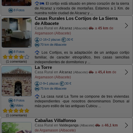
El cortijo está situado en pleno corazón de la sierra
de Alcaraz y rodeada de montañas. Estamos a 1 Km. de
8 Fotos
nuestra noble ciudad de Alcaraz y ...
Casas Rurales Los Cortijos de La Sierra
de Albacete
Casa Rural en
Alcaraz
a
45 km
de
(Albacete)
Argamason (Albacete)
2-16+2 plazas
30 €
70 km de Albacete
8 Fotos
Los Cortijos, es la adaptación de un antiguo cortijo
familiar, de caracter etnográfico, tres casas sencillas
(1 comentario)
independientes de dormitorios y ...
La Torre
Casa Rural en
Alcaraz
a
45,4 km
de
(Albacete)
Argamason (Albacete)
2-9+1 plazas
30 €
75 km de Albacete
La casa rural La Torre se compone de tres viviendas
8 Fotos
independientes -que nosotros denominamos Domus al
Video
más puro estilo de las antiguas Cubicu ...
(1 comentario)
Cabañas Villalfonso
Casa Rural en
Valdeganga
a
46,1 km
(Albacete)
de Argamason (Albacete)