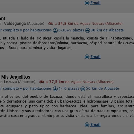
Email
ont
en
Valdeganga
(Albacete)
a
34,8 km
de Aguas Nuevas (Albacete)
er completo y por habitaciones
6-30+5 plazas
30 km de Albacete
t, situada al lado del río júcar, casilla la mancha, consta de 11habitaciones
n y cocina, piscina desbordante/infinita, barbacoa, césped natural, dos cuevas
s... Rutas para caminar y visitar lugares,...
Email
 Mis Angelitos
en
Lezuza
(Albacete)
a
37,5 km
de Aguas Nuevas (Albacete)
er completo y por habitaciones
4-10 plazas
50 km de Albacete
n el centro del pueblo de Lezuza, donde está el maravilloso y espectacu
 5 dormitorios (uno cama doble), baño-jacuzzi e hidromasaje (3 baños total
te equipada y patio típico con barbacoa. Ideal para familias, encuent
 de Libisosa y sus alrededores con una gran oferta de rutas campestres, c
uestra casa en agradecimiento por su visita y estancia les regalaremos una vi
Email