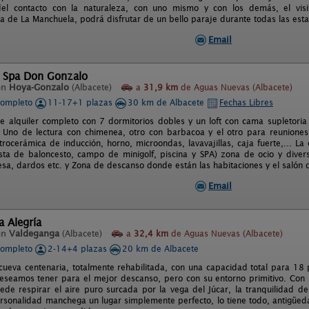
 del contacto con la naturaleza, con uno mismo y con los demás, el vi
va de La Manchuela, podrá disfrutar de un bello paraje durante todas las esta
Email
l Spa Don Gonzalo
en
Hoya-Gonzalo
(Albacete)
a
31,9 km
de Aguas Nuevas (Albacete)
completo
11-17+1 plazas
30 km de Albacete
Fechas Libres
e alquiler completo con 7 dormitorios dobles y un loft con cama supletoria
: Uno de lectura con chimenea, otro con barbacoa y el otro para reunion
trocerámica de inducción, horno, microondas, lavavajillas, caja fuerte,... L
sta de baloncesto, campo de minigolf, piscina y SPA) zona de ocio y diver
sa, dardos etc. y Zona de descanso donde están las habitaciones y el salón d
Email
 Alegría
en
Valdeganga
(Albacete)
a
32,4 km
de Aguas Nuevas (Albacete)
completo
2-14+4 plazas
20 km de Albacete
cueva centenaria, totalmente rehabilitada, con una capacidad total para 1
eseamos tener para el mejor descanso, pero con su entorno primitivo. Con 
de respirar el aire puro surcada por la vega del Júcar, la tranquilidad del
rsonalidad manchega un lugar simplemente perfecto, lo tiene todo, antigüed