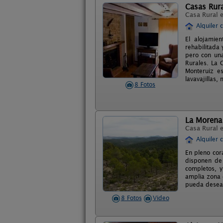
Casas Rur
Casa Rural 
Alquiler 
El alojamie
rehabilitada
pero con una
Rurales. La 
Monteruiz es
lavavajillas,
8 Fotos
La Morena
Casa Rural 
Alquiler 
En pleno cor
disponen de 
completos, y
amplia zona 
pueda desear
8 Fotos
Video