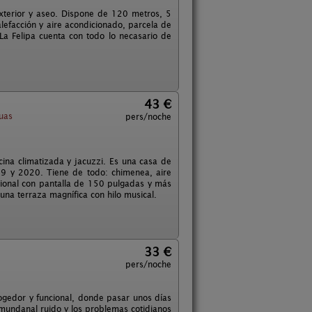
xterior y aseo. Dispone de 120 metros, 5
alefacción y aire acondicionado, parcela de
a Felipa cuenta con todo lo necasario de
43 €
uas
pers/noche
cina climatizada y jacuzzi. Es una casa de
019 y 2020. Tiene de todo: chimenea, aire
sional con pantalla de 150 pulgadas y más
na terraza magnífica con hilo musical.
33 €
pers/noche
gedor y funcional, donde pasar unos días
 mundanal ruido y los problemas cotidianos