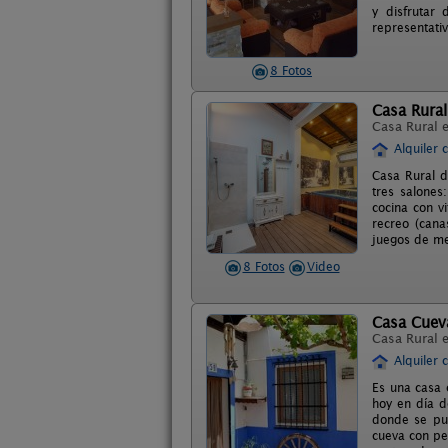
y disfrutar
representati
8 Fotos
Casa Rura
Casa Rural 
Alquiler 
Casa Rural d
tres salones
cocina con vi
recreo (cana
juegos de me
8 Fotos
Video
Casa Cueva
Casa Rural 
Alquiler 
Es una casa 
hoy en día d
donde se pue
cueva con pe