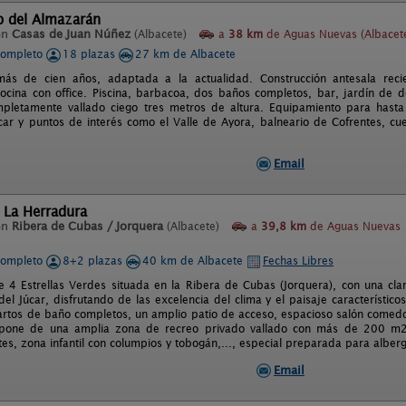
o del Almazarán
en
Casas de Juan Núñez
(Albacete)
a
38 km
de Aguas Nuevas (Albacet
completo
18 plazas
27 km de Albacete
ás de cien años, adaptada a la actualidad. Construcción antesala recien
ocina con office. Piscina, barbacoa, dos baños completos, bar, jardín de 
pletamente vallado ciego tres metros de altura. Equipamiento para hasta 
úcar y puntos de interés como el Valle de Ayora, balneario de Cofrentes, cu
Email
 La Herradura
en
Ribera de Cubas / Jorquera
(Albacete)
a
39,8 km
de Aguas Nuevas
completo
8+2 plazas
40 km de Albacete
Fechas Libres
e 4 Estrellas Verdes situada en la Ribera de Cubas (Jorquera), con una cla
del Júcar, disfrutando de las excelencia del clima y el paisaje característic
artos de baño completos, un amplio patio de acceso, espacioso salón comedor
pone de una amplia zona de recreo privado vallado con más de 200 m2,
tes, zona infantil con columpios y tobogán,..., especial preparada para alber
Email