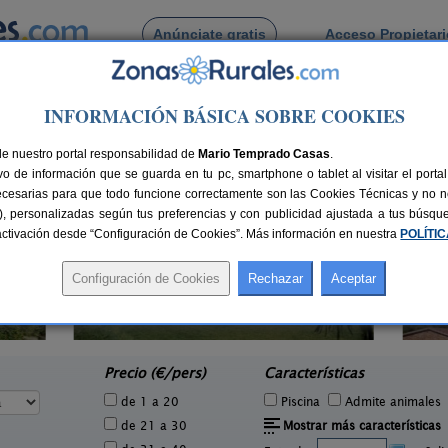
Anúnciate gratis
Acceso Propietar
Busca por pueblo
INFORMACIÓN BÁSICA SOBRE COOKIES
e
> Aguas Nuevas
 de Aguas Nuevas
de nuestro portal responsabilidad de
Mario Temprado Casas
.
o de información que se guarda en tu pc, smartphone o tablet al visitar el port
ecesarias para que todo funcione correctamente son las Cookies Técnicas y no ne
rias), personalizadas según tus preferencias y con publicidad ajustada a tus búsq
sactivación desde “Configuración de Cookies”. Más información en nuestra
POLÍTI
Futurcasa
Cas
2 pers.
16 pers.
22 €
43 €
La Felipa (Albacete)
e
desde
Precio (€/pers)
Características
de 1 a 20
Piscina
Admite animales
de 21 a 30
Mostrar más características