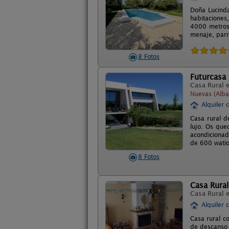
Doña Lucinda
habitaciones,
4000 metros 
menaje, parri
8 Fotos
Futurcasa
Casa Rural 
Nuevas (Alba
Alquiler 
Casa rural d
lujo. Os que
acondicionad
de 600 watio
8 Fotos
Casa Rural
Casa Rural 
Alquiler 
Casa rural c
de descanso 