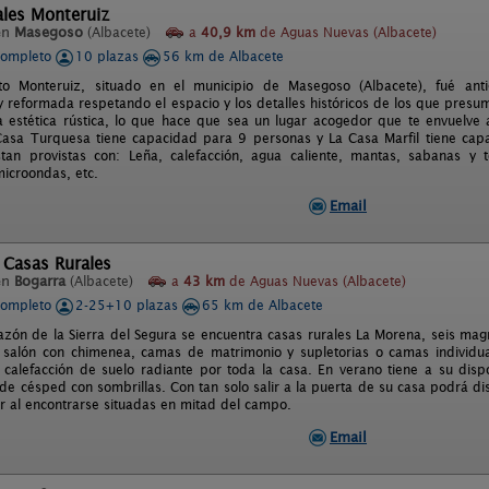
ales Monteruiz
en
Masegoso
(Albacete)
a
40,9 km
de Aguas Nuevas (Albacete)
completo
10 plazas
56 km de Albacete
nto Monteruiz, situado en el municipio de Masegoso (Albacete), fué an
 y reformada respetando el espacio y los detalles históricos de los que pre
 estética rústica, lo que hace que sea un lugar acogedor que te envuelv
Casa Turquesa tiene capacidad para 9 personas y La Casa Marfil tiene ca
tan provistas con: Leña, calefacción, agua caliente, mantas, sabanas y 
 microondas, etc.
Email
 Casas Rurales
en
Bogarra
(Albacete)
a
43 km
de Aguas Nuevas (Albacete)
completo
2-25+10 plazas
65 km de Albacete
azón de la Sierra del Segura se encuentra casas rurales La Morena, seis mag
salón con chimenea, camas de matrimonio y supletorias o camas individua
 calefacción de suelo radiante por toda la casa. En verano tiene a su disp
de césped con sombrillas. Con tan solo salir a la puerta de su casa podrá d
 al encontrarse situadas en mitad del campo.
Email