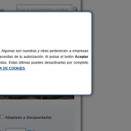
ios
-
al. Algunas son nuestras y otras pertenecen a empresas
cesitan de tu autorización. Al pulsar el botón
Aceptar
uedas. Estas últimas puedes desactivarlas por completo
CA DE COOKIES
.
as Rurales África Río Tus
Casas Rurales Piedra La
2-24+2 pers.
20 €
Yeste (Albacete)
Yeste (Albacete)
desde
Adaptada a discapacitados