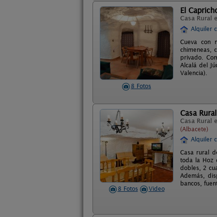
El Caprich
Casa Rural 
Alquiler 
Cueva con m
chimeneas, c
privado. Com
Alcalá del J
Valencia).
8 Fotos
Casa Rural
Casa Rural 
(Albacete)
Alquiler 
Casa rural d
toda la Hoz 
dobles, 2 cu
Además, dis
bancos, fuen
8 Fotos
Video