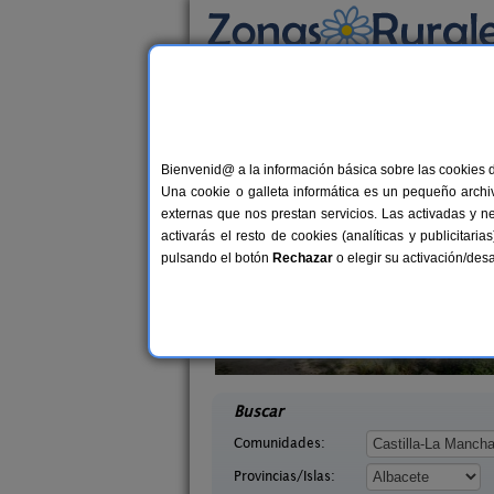
Busca por alojamiento
Alojamientos
>
Castilla-La Mancha
>
Albacet
Casas Rurales cerca
Bienvenid@ a la información básica sobre las cookies 
Una cookie o galleta informática es un pequeño archiv
externas que nos prestan servicios. Las activadas y n
activarás el resto de cookies (analíticas y publicita
pulsando el botón
Rechazar
o elegir su activación/de
os Caños
Casa Rural Los Enebros
8 pers.
2-20+
12 €
Albacete)
Nerpio (Albacete)
desde
desd
Buscar
Comunidades:
Provincias/Islas: