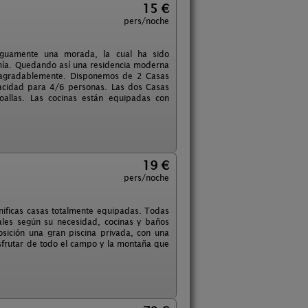
15 €
pers/noche
tiguamente una morada, la cual ha sido
sumía. Quedando así una residencia moderna
e agradablemente. Disponemos de 2 Casas
pacidad para 4/6 personas. Las dos Casas
toallas. Las cocinas están equipadas con
19 €
pers/noche
nificas casas totalmente equipadas. Todas
les según su necesidad, cocinas y baños
osición una gran piscina privada, con una
isfrutar de todo el campo y la montaña que