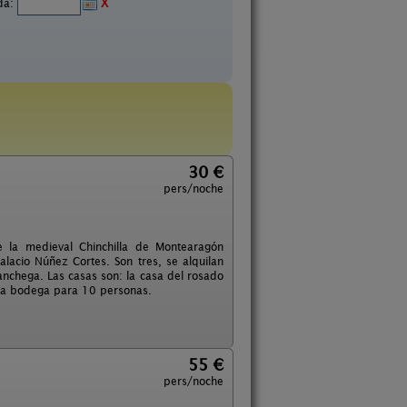
ida:
X
30 €
pers/noche
 la medieval Chinchilla de Montearagón
Palacio Núñez Cortes. Son tres, se alquilan
anchega. Las casas son: la casa del rosado
y la bodega para 10 personas.
55 €
pers/noche