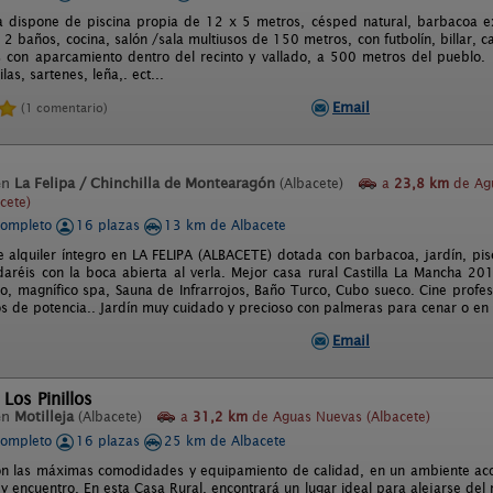
 dispone de piscina propia de 12 x 5 metros, césped natural, barbacoa e
 2 baños, cocina, salón /sala multiusos de 150 metros, con futbolín, billar, c
con aparcamiento dentro del recinto y vallado, a 500 metros del pueblo. L
las, sartenes, leña,. ect...
Email
(1 comentario)
en
La Felipa / Chinchilla de Montearagón
(Albacete)
a
23,8 km
de Ag
cete)
completo
16 plazas
13 km de Albacete
e alquiler íntegro en LA FELIPA (ALBACETE) dotada con barbacoa, jardín, pis
daréis con la boca abierta al verla. Mejor casa rural Castilla La Mancha 2
o, magnífico spa, Sauna de Infrarrojos, Baño Turco, Cubo sueco. Cine profe
s de potencia.. Jardín muy cuidado y precioso con palmeras para cenar o en u
Email
 Los Pinillos
en
Motilleja
(Albacete)
a
31,2 km
de Aguas Nuevas (Albacete)
completo
16 plazas
25 km de Albacete
on las máximas comodidades y equipamiento de calidad, en un ambiente aco
y encuentro. En esta Casa Rural, encontrará un lugar ideal para alejarse del