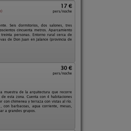
17 €
e)
pers/noche
te. Seis dormitorios, dos salones, tres
doscientos cincuenta metros. Aparcamiento
treinta personas. Entorno rural cerca de
evas de Don Juan en Jalance (provincia de
30 €
pers/noche
ra muestra de la arquitectura que recorre
os de esta zona. Cuenta con 4 habitaciones
 con chimenea y terraza con vistas al río.
 con barbacoas, agua corriente, mesas,
gar a grandes grupos.