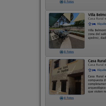
8 Fotos
Villa Belm
Casa Rural 
Alquil
Villa Belmon
zona del saló
ajedrez, dado
8 Fotos
Casa Rural
Casa Rural 
Alquil
Casa Rural e
compuesta de
completamen
arqueológico
que visiten n
8 Fotos