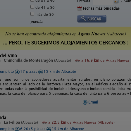
de 31 a 40
Entrada:
-
Sal
de 41 a 50
Fechas más buscadas
más de 50
pueblo:
No se han encontrado alojamientos en
Aguas Nuevas
(Albacete)
... PERO, TE SUGERIMOS ALOJAMIENTOS CERCANOS :
del Vino
en
Chinchilla de Montearagón
(Albacete)
a
16,9 km
de Aguas Nuevas
completo
17 plazas
15 km de Albacete
el vino son unos acogedores apartamentos rurales, en pleno corazón de
e encuentran al lado de la histórica Plaza Mayor, en el edificio aledaño al 
en todas cabe la posibilidad de incluir el desayuno e incluso comida típica m
nas, la casa del blanco para 5 personas, la casa del tinto para 6 personas 
Email
nda
en
La Felipa
(Albacete)
a
22,5 km
de Aguas Nuevas (Albacete)
completo
6-20+5 plazas
15 km de Albacete