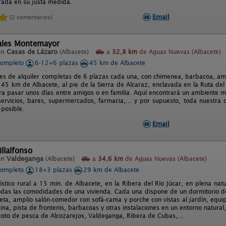
rada en su justa medida.
Email
(2 comentarios)
ales Montemayor
en
Casas de Lázaro
(Albacete)
a
32,8 km
de Aguas Nuevas (Albacete)
completo
6-12+6 plazas
45 km de Albacete
les de alquiler completas de 6 plazas cada una, con chimenea, barbacoa, amp
 45 km de Albacete, al pie de la Sierra de Alcaraz, enclavada en la Ruta del 
ra pasar unos días entre amigos o en familia. Aquí encontrará un ambiente m
ervicios, bares, supermercados, farmacia,... y por supuesto, toda nuestra d
posible.
Email
llalfonso
en
Valdeganga
(Albacete)
a
34,6 km
de Aguas Nuevas (Albacete)
completo
18+3 plazas
29 km de Albacete
ístico rural a 15 min. de Albacete, en la Ribera del Río Júcar, en plena n
odas las comodidades de una vivienda. Cada una dispone de un dormitorio d
eta, amplio salón-comedor con sofá-cama y porche con vistas al jardín, eq
scina, pista de frontenis, barbacoas y otras instalaciones en un entorno natural, 
coto de pesca de Alcozarejos, Valdeganga, Ribera de Cubas,...