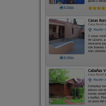
gusto y deco
8 Fotos
Casas Rur
Casa Rural 
Alquiler 
3 casas rura
de Lázaro, a
necesario pa
con buenos s
más cómoda 
8 Fotos
Cabañas Vi
Casa Rural 
Alquiler 
Complejo tur
plazas con t
cocina compl
y toallas. Pi
un paso del 