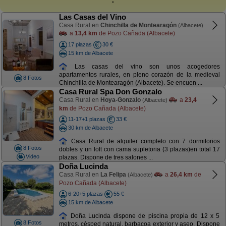
Las Casas del Vino
Casa Rural en
Chinchilla de Montearagón
(Albacete)
a
13,4 km
de Pozo Cañada (Albacete)
17 plazas
30 €
15 km de Albacete
Las casas del vino son unos acogedores
apartamentos rurales, en pleno corazón de la medieval
8 Fotos
Chinchilla de Montearagón (Albacete). Se encuen ...
Casa Rural Spa Don Gonzalo
Casa Rural en
Hoya-Gonzalo
a
23,4
(Albacete)
km
de Pozo Cañada (Albacete)
11-17+1 plazas
33 €
30 km de Albacete
Casa Rural de alquiler completo con 7 dormitorios
8 Fotos
dobles y un loft con cama supletoria (3 plazas)en total 17
Video
plazas. Dispone de tres salones ...
Doña Lucinda
Casa Rural en
La Felipa
a
26,4 km
de
(Albacete)
Pozo Cañada (Albacete)
6-20+5 plazas
55 €
15 km de Albacete
Doña Lucinda dispone de piscina propia de 12 x 5
8 Fotos
metros, césped natural, barbacoa exterior y aseo. Dispone