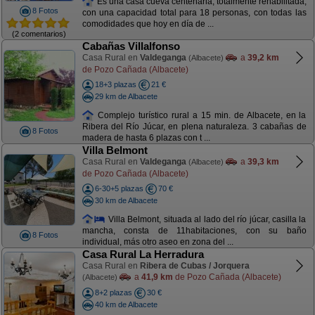
Es una casa cueva centenaria, totalmente rehabilitada,
8 Fotos
con una capacidad total para 18 personas, con todas las
comodidades que hoy en día de ...
(2 comentarios)
Cabañas Villalfonso
Casa Rural en
Valdeganga
a
39,2 km
(Albacete)
de Pozo Cañada (Albacete)
18+3 plazas
21 €
29 km de Albacete
Complejo turístico rural a 15 min. de Albacete, en la
Ribera del Río Júcar, en plena naturaleza. 3 cabañas de
8 Fotos
madera de hasta 6 plazas con t ...
Villa Belmont
Casa Rural en
Valdeganga
a
39,3 km
(Albacete)
de Pozo Cañada (Albacete)
6-30+5 plazas
70 €
30 km de Albacete
Villa Belmont, situada al lado del río júcar, casilla la
mancha, consta de 11habitaciones, con su baño
8 Fotos
individual, más otro aseo en zona del ...
Casa Rural La Herradura
Casa Rural en
Ribera de Cubas / Jorquera
a
41,9 km
de Pozo Cañada (Albacete)
(Albacete)
8+2 plazas
30 €
40 km de Albacete