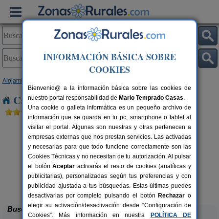
INFORMACIÓN BÁSICA SOBRE
COOKIES
Alojamientos
>
Castilla-La Mancha
>
Albacete
> Pozo Cañada
Bienvenid@ a la información básica sobre las cookies de
Casas Rurales cerca de Pozo Cañada
nuestro portal responsabilidad de
Mario Temprado Casas
.
Una cookie o galleta informática es un pequeño archivo de
información que se guarda en tu pc, smartphone o tablet al
visitar el portal. Algunas son nuestras y otras pertenecen a
empresas externas que nos prestan servicios. Las activadas
y necesarias para que todo funcione correctamente son las
Cookies Técnicas y no necesitan de tu autorización. Al pulsar
el botón
Aceptar
activarás el resto de cookies (analíticas y
publicitarias), personalizadas según tus preferencias y con
Casas Rurales Monteruiz
rs.
10 pers.
 €
15 €
publicidad ajustada a tus búsquedas. Estas últimas puedes
Masegoso (Albacete)
desde
desactivarlas por completo pulsando el botón
Rechazar
o
elegir su activación/desactivación desde “Configuración de
Buscar
Cookies”. Más información en nuestra
POLÍTICA DE