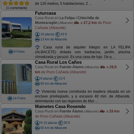
de 120 metros, 5 habitaciones, 2 ...
(1 comentario)
Futurcasa
Casa Rural en
La Felipa / Chinchilla de
Montearagón
a
27,2 km
de Pozo
(Albacete)
Cañada (Albacete)
16 plazas
43 €
13 km de Albacete
Casa rural de alquiler íntegro en LA FELIPA
8 Fotos
(ALBACETE) dotada con barbacoa, jardín, piscina
climatizada y jacuzzi. Es una casa de lujo. Os q ...
Casa Rural Los Caños
Casa Rural en
Fuente-Álamo
a
28,9
(Albacete)
km
de Pozo Cañada (Albacete)
8 plazas
12 €
55 km de Albacete
Vivienda nueva construida en madera situada en un
enclave privilegiado, y a escasos 40 min. de Albacete,
14 Fotos
delimitando con las regiones de Mur ...
Mainetes Casa Rosendo
Casa Rural en
Fuente Álamo
a
29 km
(Albacete)
de Pozo Cañada (Albacete)
8-10 plazas
30 €
55 km de Albacete