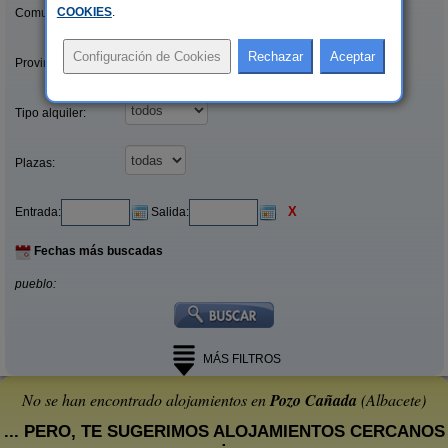
COOKIES
.
Comunidades:
Provincias/Islas:
Tipo alquiler:
Plazas:
X
Entrada:
Salida:
Fechas más buscadas
pueblo:
MÁS FILTROS
No se han encontrado alojamientos en
Pozo Cañada
(Albacete)
... PERO, TE SUGERIMOS ALOJAMIENTOS CERCANOS
: