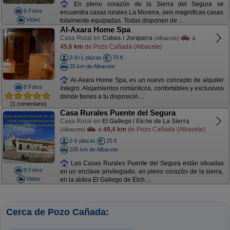
En pleno corazón de la Sierra del Segura se
8 Fotos
encuentra casas rurales La Morena, seis magnificas casas
Video
totalmente equipadas. Todas disponen de ...
Al-Axara Home Spa
Casa Rural en
Cubas / Jorquera
a
(Albacete)
45,6 km
de Pozo Cañada (Albacete)
2-8+1 plazas
70 €
35 km de Albacete
Al-Axara Home Spa, es un nuevo concepto de alquiler
8 Fotos
íntegro. Alojamientos románticos, confortables y exclusivos
donde tienes a tu disposició ...
(1 comentario)
Casa Rurales Puente del Segura
Casa Rural en
El Gallego / Elche de La Sierra
a
49,4 km
de Pozo Cañada (Albacete)
(Albacete)
2-6 plazas
25 €
105 km de Albacete
Las Casas Rurales Puente del Segura están situadas
8 Fotos
en un enclave privilegiado, en pleno corazón de la sierra,
Video
en la aldea El Gallego de Elch ...
Cerca de Pozo Cañada: