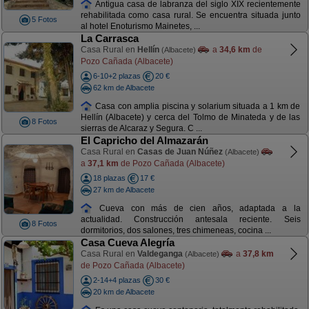
Antigua casa de labranza del siglo XIX recientemente
rehabilitada como casa rural. Se encuentra situada junto
5 Fotos
al hotel Enoturismo Mainetes, ...
La Carrasca
Casa Rural en
Hellín
a
34,6 km
de
(Albacete)
Pozo Cañada (Albacete)
6-10+2 plazas
20 €
62 km de Albacete
Casa con amplia piscina y solarium situada a 1 km de
Hellín (Albacete) y cerca del Tolmo de Minateda y de las
8 Fotos
sierras de Alcaraz y Segura. C ...
El Capricho del Almazarán
Casa Rural en
Casas de Juan Núñez
(Albacete)
a
37,1 km
de Pozo Cañada (Albacete)
18 plazas
17 €
27 km de Albacete
Cueva con más de cien años, adaptada a la
actualidad. Construcción antesala reciente. Seis
8 Fotos
dormitorios, dos salones, tres chimeneas, cocina ...
Casa Cueva Alegría
Casa Rural en
Valdeganga
a
37,8 km
(Albacete)
de Pozo Cañada (Albacete)
2-14+4 plazas
30 €
20 km de Albacete