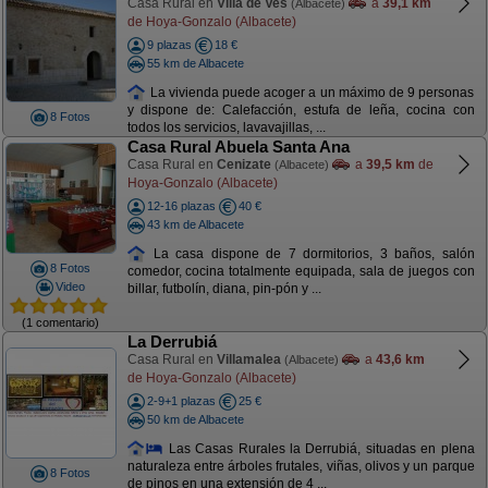
Casa Rural en
Villa de Ves
a
39,1 km
(Albacete)
de Hoya-Gonzalo (Albacete)
9 plazas
18 €
55 km de Albacete
La vivienda puede acoger a un máximo de 9 personas
y dispone de: Calefacción, estufa de leña, cocina con
8 Fotos
todos los servicios, lavavajillas, ...
Casa Rural Abuela Santa Ana
Casa Rural en
Cenizate
a
39,5 km
de
(Albacete)
Hoya-Gonzalo (Albacete)
12-16 plazas
40 €
43 km de Albacete
La casa dispone de 7 dormitorios, 3 baños, salón
8 Fotos
comedor, cocina totalmente equipada, sala de juegos con
Video
billar, futbolín, diana, pin-pón y ...
(1 comentario)
La Derrubiá
Casa Rural en
Villamalea
a
43,6 km
(Albacete)
de Hoya-Gonzalo (Albacete)
2-9+1 plazas
25 €
50 km de Albacete
Las Casas Rurales la Derrubiá, situadas en plena
naturaleza entre árboles frutales, viñas, olivos y un parque
8 Fotos
de pinos en una extensión de 4 ...