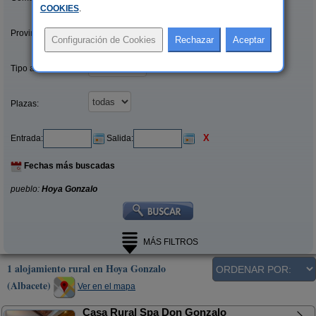
COOKIES
.
Provincias/Islas:
Tipo alquiler:
Plazas:
X
Entrada:
Salida:
Fechas más buscadas
pueblo:
Hoya Gonzalo
MÁS FILTROS
1 alojamiento rural en Hoya Gonzalo
(Albacete)
Ver en el mapa
Casa Rural Spa Don Gonzalo