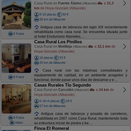
Casa Rural en
Fuente Álamo
a
31,3
(Albacete)
km
de Hoya-Gonzalo (Albacete)
8-10 plazas
30 €
55 km de Albacete
Antigua casa de labranza del siglo XIX recientemente
rehabilitada como casa rural. Se encuentra situada junto
5 Fotos
al hotel Enoturismo Mainetes, ...
Casa Rural Los Pinillos
Casa Rural en
Motilleja
a
32,1 km
de
(Albacete)
Hoya-Gonzalo (Albacete)
16 plazas
33 €
25 km de Albacete
Casa rural con las máximas comodidades y
equipamiento de calidad, en un ambiente acogedor y
8 Fotos
funcional, donde pasar unos días de descanso y e ...
Casas Rurales Tío Segundo
Casa Rural en
Carcelén
a
34 km
de
(Albacete)
Hoya-Gonzalo (Albacete)
6-16+4 plazas
18 €
57 km de Albacete
Antigua casa de labranza y posada de carreteros,
8 Fotos
rehabilitada en 2007 como Casa Rural, manteniendo toda
Video
su estructura inicial de piedra y ba ...
Finca El Romeral