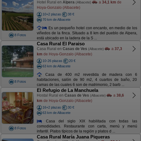
Hotel Rural en
Alpera
a
34,1 km
de
(Albacete)
Hoya-Gonzalo (Albacete)
10+2 plazas
38 €
70 km de Albacete
Es un pequeño hotel con encanto, en medio de los
viñedos de la finca. Situado a 8 km del pueblo de Alpera,
8 Fotos
está ubicado en la ladera de la S ...
Casa Rural El Paraiso
Casa Rural en
Casas de Ves
a
37,3
(Albacete)
km
de Hoya-Gonzalo (Albacete)
10-26 plazas
20 €
63 km de Albacete
Casa de 400 m2 revestida de madera con 6
habitaciones, salón de 90 m2, 4 cuartos de baño, 20
8 Fotos
camas de las cuales 6 son de matrimonio, 2 barb ...
El Refugio de La Manchuela
Hostal Rural en
Casas de Ves
a
38,6
(Albacete)
km
de Hoya-Gonzalo (Albacete)
16+2 plazas
30 €
63 km de Albacete
Casa del siglo XIX habilitada con todas las
comodidades. Restaurante con carta, menú y menú
8 Fotos
infantil. Platos típicos de la región y platos d ...
Casa Rural María Juana Piqueras