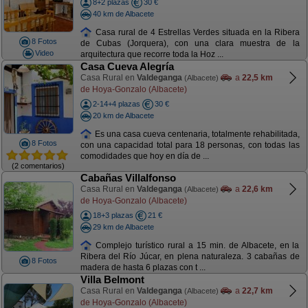
8+2 plazas
30 €
40 km de Albacete
Casa rural de 4 Estrellas Verdes situada en la Ribera
8 Fotos
de Cubas (Jorquera), con una clara muestra de la
Video
arquitectura que recorre toda la Hoz ...
Casa Cueva Alegría
Casa Rural en
Valdeganga
a
22,5 km
(Albacete)
de Hoya-Gonzalo (Albacete)
2-14+4 plazas
30 €
20 km de Albacete
Es una casa cueva centenaria, totalmente rehabilitada,
8 Fotos
con una capacidad total para 18 personas, con todas las
comodidades que hoy en día de ...
(2 comentarios)
Cabañas Villalfonso
Casa Rural en
Valdeganga
a
22,6 km
(Albacete)
de Hoya-Gonzalo (Albacete)
18+3 plazas
21 €
29 km de Albacete
Complejo turístico rural a 15 min. de Albacete, en la
Ribera del Río Júcar, en plena naturaleza. 3 cabañas de
8 Fotos
madera de hasta 6 plazas con t ...
Villa Belmont
Casa Rural en
Valdeganga
a
22,7 km
(Albacete)
de Hoya-Gonzalo (Albacete)