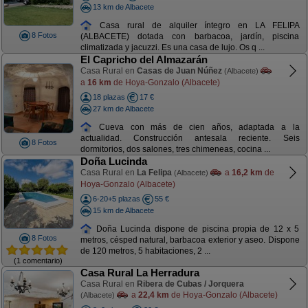
13 km de Albacete
Casa rural de alquiler íntegro en LA FELIPA
8 Fotos
(ALBACETE) dotada con barbacoa, jardín, piscina
climatizada y jacuzzi. Es una casa de lujo. Os q ...
El Capricho del Almazarán
Casa Rural en
Casas de Juan Núñez
(Albacete)
a
16 km
de Hoya-Gonzalo (Albacete)
18 plazas
17 €
27 km de Albacete
Cueva con más de cien años, adaptada a la
actualidad. Construcción antesala reciente. Seis
8 Fotos
dormitorios, dos salones, tres chimeneas, cocina ...
Doña Lucinda
Casa Rural en
La Felipa
a
16,2 km
de
(Albacete)
Hoya-Gonzalo (Albacete)
6-20+5 plazas
55 €
15 km de Albacete
Doña Lucinda dispone de piscina propia de 12 x 5
8 Fotos
metros, césped natural, barbacoa exterior y aseo. Dispone
de 120 metros, 5 habitaciones, 2 ...
(1 comentario)
Casa Rural La Herradura
Casa Rural en
Ribera de Cubas / Jorquera
a
22,4 km
de Hoya-Gonzalo (Albacete)
(Albacete)