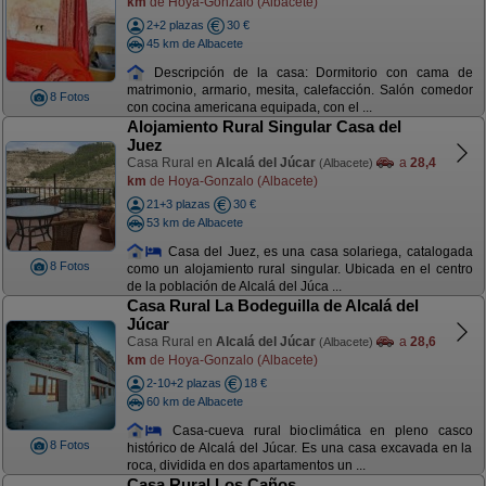
km
de Hoya-Gonzalo (Albacete)
2+2 plazas
30 €
45 km de Albacete
Descripción de la casa: Dormitorio con cama de
matrimonio, armario, mesita, calefacción. Salón comedor
8 Fotos
con cocina americana equipada, con el ...
Alojamiento Rural Singular Casa del
Juez
Casa Rural en
Alcalá del Júcar
a
28,4
(Albacete)
km
de Hoya-Gonzalo (Albacete)
21+3 plazas
30 €
53 km de Albacete
Casa del Juez, es una casa solariega, catalogada
8 Fotos
como un alojamiento rural singular. Ubicada en el centro
de la población de Alcalá del Júca ...
Casa Rural La Bodeguilla de Alcalá del
Júcar
Casa Rural en
Alcalá del Júcar
a
28,6
(Albacete)
km
de Hoya-Gonzalo (Albacete)
2-10+2 plazas
18 €
60 km de Albacete
Casa-cueva rural bioclimática en pleno casco
8 Fotos
histórico de Alcalá del Júcar. Es una casa excavada en la
roca, dividida en dos apartamentos un ...
Casa Rural Los Caños