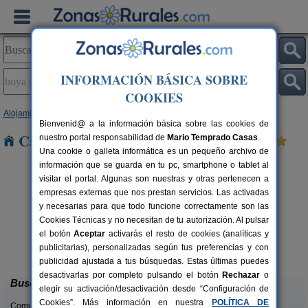
INFORMACIÓN BÁSICA SOBRE
COOKIES
Alojamientos
>
Castilla-La Mancha
>
Albacete
> Hoya Gonzalo
Bienvenid@ a la información básica sobre las cookies de
Casas Rurales en Hoya Gonzalo
nuestro portal responsabilidad de
Mario Temprado Casas
.
Una cookie o galleta informática es un pequeño archivo de
información que se guarda en tu pc, smartphone o tablet al
visitar el portal. Algunas son nuestras y otras pertenecen a
empresas externas que nos prestan servicios. Las activadas
y necesarias para que todo funcione correctamente son las
Cookies Técnicas y no necesitan de tu autorización. Al pulsar
el botón
Aceptar
activarás el resto de cookies (analíticas y
El Pinico
rs.
6-8+1 pers.
publicitarias), personalizadas según tus preferencias y con
 €
21 €
Yeste (Albacete)
desde
publicidad ajustada a tus búsquedas. Estas últimas puedes
desactivarlas por completo pulsando el botón
Rechazar
o
Buscar
elegir su activación/desactivación desde “Configuración de
Cookies”. Más información en nuestra
POLÍTICA DE
Comunidades: