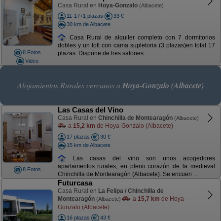
Casa Rural en
Hoya-Gonzalo
(Albacete)
11-17+1 plazas
33 €
30 km de Albacete
Casa Rural de alquiler completo con 7 dormitorios
dobles y un loft con cama supletoria (3 plazas)en total 17
8 Fotos
plazas. Dispone de tres salones ...
Video
Alojamientos Rurales cercanos a
Hoya-Gonzalo (Albacete)
Las Casas del Vino
Casa Rural en
Chinchilla de Montearagón
(Albacete)
a
15,2 km
de Hoya-Gonzalo (Albacete)
17 plazas
30 €
15 km de Albacete
Las casas del vino son unos acogedores
apartamentos rurales, en pleno corazón de la medieval
8 Fotos
Chinchilla de Montearagón (Albacete). Se encuen ...
Futurcasa
Casa Rural en
La Felipa / Chinchilla de
Montearagón
a
15,7 km
de Hoya-
(Albacete)
Gonzalo (Albacete)
16 plazas
43 €