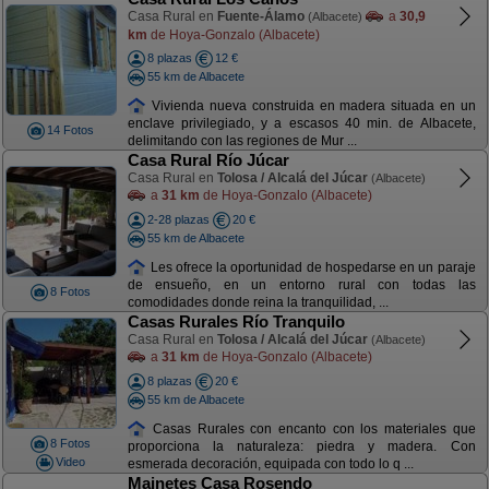
Casa Rural en
Fuente-Álamo
a
30,9
(Albacete)
km
de Hoya-Gonzalo (Albacete)
8 plazas
12 €
55 km de Albacete
Vivienda nueva construida en madera situada en un
enclave privilegiado, y a escasos 40 min. de Albacete,
14 Fotos
delimitando con las regiones de Mur ...
Casa Rural Río Júcar
Casa Rural en
Tolosa / Alcalá del Júcar
(Albacete)
a
31 km
de Hoya-Gonzalo (Albacete)
2-28 plazas
20 €
55 km de Albacete
Les ofrece la oportunidad de hospedarse en un paraje
de ensueño, en un entorno rural con todas las
8 Fotos
comodidades donde reina la tranquilidad, ...
Casas Rurales Río Tranquilo
Casa Rural en
Tolosa / Alcalá del Júcar
(Albacete)
a
31 km
de Hoya-Gonzalo (Albacete)
8 plazas
20 €
55 km de Albacete
Casas Rurales con encanto con los materiales que
8 Fotos
proporciona la naturaleza: piedra y madera. Con
Video
esmerada decoración, equipada con todo lo q ...
Mainetes Casa Rosendo