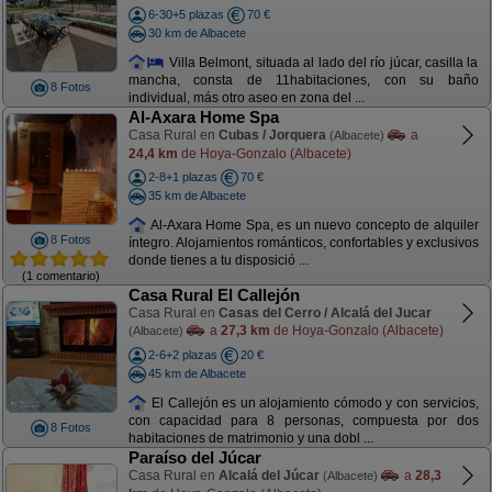
6-30+5 plazas
70 €
30 km de Albacete
Villa Belmont, situada al lado del río júcar, casilla la
mancha, consta de 11habitaciones, con su baño
8 Fotos
individual, más otro aseo en zona del ...
Al-Axara Home Spa
Casa Rural en
Cubas / Jorquera
a
(Albacete)
24,4 km
de Hoya-Gonzalo (Albacete)
2-8+1 plazas
70 €
35 km de Albacete
Al-Axara Home Spa, es un nuevo concepto de alquiler
8 Fotos
íntegro. Alojamientos románticos, confortables y exclusivos
donde tienes a tu disposició ...
(1 comentario)
Casa Rural El Callejón
Casa Rural en
Casas del Cerro / Alcalá del Jucar
a
27,3 km
de Hoya-Gonzalo (Albacete)
(Albacete)
2-6+2 plazas
20 €
45 km de Albacete
El Callejón es un alojamiento cómodo y con servicios,
con capacidad para 8 personas, compuesta por dos
8 Fotos
habitaciones de matrimonio y una dobl ...
Paraíso del Júcar
Casa Rural en
Alcalá del Júcar
a
28,3
(Albacete)