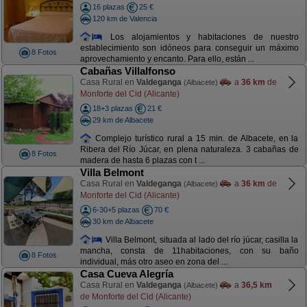
16 plazas
25 €
120 km de Valencia
Los alojamientos y habitaciones de nuestro
establecimiento son idóneos para conseguir un máximo
8 Fotos
aprovechamiento y encanto. Para ello, están ...
Cabañas Villalfonso
Casa Rural en
Valdeganga
a
36 km
de
(Albacete)
Monforte del Cid (Alicante)
18+3 plazas
21 €
29 km de Albacete
Complejo turístico rural a 15 min. de Albacete, en la
Ribera del Río Júcar, en plena naturaleza. 3 cabañas de
8 Fotos
madera de hasta 6 plazas con t ...
Villa Belmont
Casa Rural en
Valdeganga
a
36 km
de
(Albacete)
Monforte del Cid (Alicante)
6-30+5 plazas
70 €
30 km de Albacete
Villa Belmont, situada al lado del río júcar, casilla la
mancha, consta de 11habitaciones, con su baño
8 Fotos
individual, más otro aseo en zona del ...
Casa Cueva Alegría
Casa Rural en
Valdeganga
a
36,5 km
(Albacete)
de Monforte del Cid (Alicante)