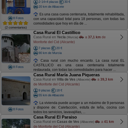
2-14+4 plazas
30 €
20 km de Albacete
Es una casa cueva centenaria, totalmente rehabilitada,
8 Fotos
con una capacidad total para 18 personas, con todas las
comodidades que hoy en día de ...
(2 comentarios)
Casa Rural El Castillico
Casa Rural en
Yecla
a
37,1 km
de
(Murcia)
Monforte del Cid (Alicante)
7 plazas
20 €
90 km de Murcia
Casa rural con mucho encanto. La casa rural EL
CASTILLICO es una casa centenaria totalmente
8 Fotos
restaurada, con todas las comodidades para hacer ...
Casa Rural María Juana Piqueras
Casa Rural en
Villa de Ves
a
39,3 km
(Albacete)
de Monforte del Cid (Alicante)
9 plazas
18 €
55 km de Albacete
La vivienda puede acoger a un máximo de 9 personas
y dispone de: Calefacción, estufa de leña, cocina con
8 Fotos
todos los servicios, lavavajillas, ...
Casa Rural El Paraiso
Casa Rural en
Casas de Ves
a
41 km
(Albacete)
de Monforte del Cid (Alicante)