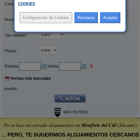
COOKIES
.
Comunidades:
Provincias/Islas:
Tipo alquiler:
Plazas:
X
Entrada:
Salida:
Fechas más buscadas
pueblo:
MÁS FILTROS
No se han encontrado alojamientos en
Monforte del Cid
(Alicante)
... PERO, TE SUGERIMOS ALOJAMIENTOS CERCANOS
: