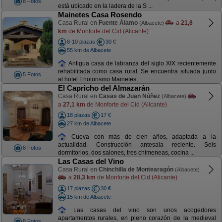
8 Fotos
está ubicado en la ladera de la S ...
Mainetes Casa Rosendo
Casa Rural en
Fuente Álamo
a
21,8
(Albacete)
km
de Monforte del Cid (Alicante)
8-10 plazas
30 €
55 km de Albacete
Antigua casa de labranza del siglo XIX recientemente
rehabilitada como casa rural. Se encuentra situada junto
5 Fotos
al hotel Enoturismo Mainetes, ...
El Capricho del Almazarán
Casa Rural en
Casas de Juan Núñez
(Albacete)
a
27,1 km
de Monforte del Cid (Alicante)
18 plazas
17 €
27 km de Albacete
Cueva con más de cien años, adaptada a la
actualidad. Construcción antesala reciente. Seis
8 Fotos
dormitorios, dos salones, tres chimeneas, cocina ...
Las Casas del Vino
Casa Rural en
Chinchilla de Montearagón
(Albacete)
a
28,3 km
de Monforte del Cid (Alicante)
17 plazas
30 €
15 km de Albacete
Las casas del vino son unos acogedores
apartamentos rurales, en pleno corazón de la medieval
8 Fotos