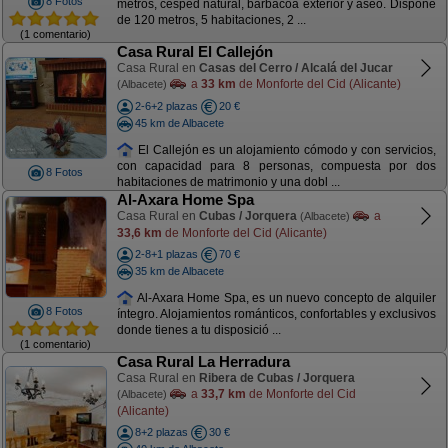
8 Fotos
metros, césped natural, barbacoa exterior y aseo. Dispone
de 120 metros, 5 habitaciones, 2 ...
(1 comentario)
Casa Rural El Callejón
Casa Rural en
Casas del Cerro / Alcalá del Jucar
a
33 km
de Monforte del Cid (Alicante)
(Albacete)
2-6+2 plazas
20 €
45 km de Albacete
El Callejón es un alojamiento cómodo y con servicios,
con capacidad para 8 personas, compuesta por dos
8 Fotos
habitaciones de matrimonio y una dobl ...
Al-Axara Home Spa
Casa Rural en
Cubas / Jorquera
a
(Albacete)
33,6 km
de Monforte del Cid (Alicante)
2-8+1 plazas
70 €
35 km de Albacete
Al-Axara Home Spa, es un nuevo concepto de alquiler
8 Fotos
íntegro. Alojamientos románticos, confortables y exclusivos
donde tienes a tu disposició ...
(1 comentario)
Casa Rural La Herradura
Casa Rural en
Ribera de Cubas / Jorquera
a
33,7 km
de Monforte del Cid
(Albacete)
(Alicante)
8+2 plazas
30 €