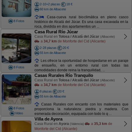
2-10+2 plazas
18 €
60 km de Albacete
Casa-cueva rural bioclimática en pleno casco
8 Fotos
histórico de Alcalá del Júcar. Es una casa excavada en la
roca, dividida en dos apartamentos un ...
Casa Rural Río Júcar
Casa Rural en
Tolosa / Alcalá del Júcar
(Albacete)
a
34,7 km
de Monforte del Cid (Alicante)
2-28 plazas
20 €
55 km de Albacete
Les ofrece la oportunidad de hospedarse en un paraje
de ensueño, en un entorno rural con todas las
8 Fotos
comodidades donde reina la tranquilidad, ...
Casas Rurales Río Tranquilo
Casa Rural en
Tolosa / Alcalá del Júcar
(Albacete)
a
34,7 km
de Monforte del Cid (Alicante)
8 plazas
20 €
55 km de Albacete
Casas Rurales con encanto con los materiales que
8 Fotos
proporciona la naturaleza: piedra y madera. Con
Video
esmerada decoración, equipada con todo lo q ...
Villa de Ayora
Casa Rural en
Ayora
a
35,3 km
de
(Valencia)
Monforte del Cid (Alicante)