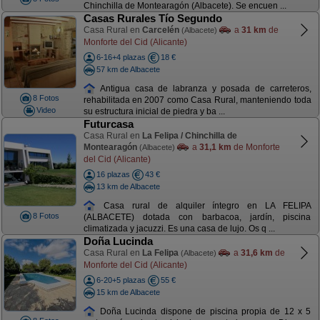
Chinchilla de Montearagón (Albacete). Se encuen ...
Casas Rurales Tío Segundo
Casa Rural en
Carcelén
a
31 km
de
(Albacete)
Monforte del Cid (Alicante)
6-16+4 plazas
18 €
57 km de Albacete
Antigua casa de labranza y posada de carreteros,
8 Fotos
rehabilitada en 2007 como Casa Rural, manteniendo toda
Video
su estructura inicial de piedra y ba ...
Futurcasa
Casa Rural en
La Felipa / Chinchilla de
Montearagón
a
31,1 km
de Monforte
(Albacete)
del Cid (Alicante)
16 plazas
43 €
13 km de Albacete
Casa rural de alquiler íntegro en LA FELIPA
8 Fotos
(ALBACETE) dotada con barbacoa, jardín, piscina
climatizada y jacuzzi. Es una casa de lujo. Os q ...
Doña Lucinda
Casa Rural en
La Felipa
a
31,6 km
de
(Albacete)
Monforte del Cid (Alicante)
6-20+5 plazas
55 €
15 km de Albacete
Doña Lucinda dispone de piscina propia de 12 x 5