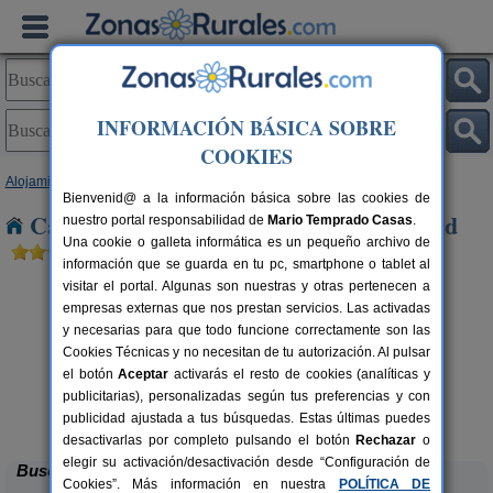
INFORMACIÓN BÁSICA SOBRE
COOKIES
Alojamientos
>
Comunidad Valenciana
>
Alicante
> Monforte del Cid
Bienvenid@ a la información básica sobre las cookies de
Casas Rurales cerca de Monforte del Cid
nuestro portal responsabilidad de
Mario Temprado Casas
.
Una cookie o galleta informática es un pequeño archivo de
información que se guarda en tu pc, smartphone o tablet al
visitar el portal. Algunas son nuestras y otras pertenecen a
empresas externas que nos prestan servicios. Las activadas
y necesarias para que todo funcione correctamente son las
Cookies Técnicas y no necesitan de tu autorización. Al pulsar
el botón
Aceptar
activarás el resto de cookies (analíticas y
publicitarias), personalizadas según tus preferencias y con
Masia L´Ancornia
rs.
2-28+5 pers.
 €
20 €
publicidad ajustada a tus búsquedas. Estas últimas puedes
Tibi (Alicante)
desde
desactivarlas por completo pulsando el botón
Rechazar
o
elegir su activación/desactivación desde “Configuración de
Buscar
Cookies”. Más información en nuestra
POLÍTICA DE