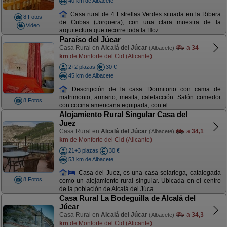
40 km de Albacete
Casa rural de 4 Estrellas Verdes situada en la Ribera
8 Fotos
de Cubas (Jorquera), con una clara muestra de la
Video
arquitectura que recorre toda la Hoz ...
Paraíso del Júcar
Casa Rural en
Alcalá del Júcar
a
34
(Albacete)
km
de Monforte del Cid (Alicante)
2+2 plazas
30 €
45 km de Albacete
Descripción de la casa: Dormitorio con cama de
matrimonio, armario, mesita, calefacción. Salón comedor
8 Fotos
con cocina americana equipada, con el ...
Alojamiento Rural Singular Casa del
Juez
Casa Rural en
Alcalá del Júcar
a
34,1
(Albacete)
km
de Monforte del Cid (Alicante)
21+3 plazas
30 €
53 km de Albacete
Casa del Juez, es una casa solariega, catalogada
8 Fotos
como un alojamiento rural singular. Ubicada en el centro
de la población de Alcalá del Júca ...
Casa Rural La Bodeguilla de Alcalá del
Júcar
Casa Rural en
Alcalá del Júcar
a
34,3
(Albacete)
km
de Monforte del Cid (Alicante)