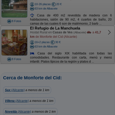
10-26 plazas
20 €
63 km de Albacete
Casa de 400 m2 revestida de madera con 6
habitaciones, salón de 90 m2, 4 cuartos de baño, 20
8 Fotos
camas de las cuales 6 son de matrimonio, 2 barb ...
El Refugio de La Manchuela
Hostal Rural en
Casas de Ves
a
41,7
(Albacete)
km
de Monforte del Cid (Alicante)
16+2 plazas
30 €
63 km de Albacete
Casa del siglo XIX habilitada con todas las
comodidades. Restaurante con carta, menú y menú
8 Fotos
infantil. Platos típicos de la región y platos d ...
Cerca de Monforte del Cid:
Sax
(Alicante)
a menos de 1 km
Villena
(Alicante)
a menos de 1 km
Novelda
(Alicante)
a menos de 1 km