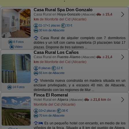
Casa Rural Spa Don Gonzalo
Casa Rural en
Hoya-Gonzalo
a
15,4
(Albacete)
km
de Monforte del Cid (Alicante)
11-17+1 plazas
33 €
30 km de Albacete
Casa Rural de alquiler completo con 7 dormitorios
8 Fotos
dobles y un loft con cama supletoria (3 plazas)en total 17
Video
plazas. Dispone de tres salones ...
Casa Rural Los Caños
Casa Rural en
Fuente-Álamo
a
21,4
(Albacete)
km
de Monforte del Cid (Alicante)
8 plazas
12 €
55 km de Albacete
Vivienda nueva construida en madera situada en un
enclave privilegiado, y a escasos 40 min. de Albacete,
14 Fotos
delimitando con las regiones de Mur ...
Finca El Romeral
Hotel Rural en
Alpera
a
21,6 km
de
(Albacete)
Monforte del Cid (Alicante)
10+2 plazas
38 €
70 km de Albacete
Es un pequeño hotel con encanto, en medio de los
viñedos de la finca. Situado a 8 km del pueblo de Alpera,