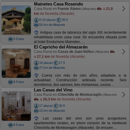
Mainetes Casa Rosendo
Casa Rural en
Fuente Álamo
a
21,8
(Albacete)
km
de Novelda (Alicante)
8-10 plazas
30 €
55 km de Albacete
Antigua casa de labranza del siglo XIX recientemente
rehabilitada como casa rural. Se encuentra situada junto
5 Fotos
al hotel Enoturismo Mainetes, ...
El Capricho del Almazarán
Casa Rural en
Casas de Juan Núñez
(Albacete)
a
27,1 km
de Novelda (Alicante)
18 plazas
17 €
27 km de Albacete
Cueva con más de cien años, adaptada a la
actualidad. Construcción antesala reciente. Seis
8 Fotos
dormitorios, dos salones, tres chimeneas, cocina ...
Las Casas del Vino
Casa Rural en
Chinchilla de Montearagón
(Albacete)
a
28,3 km
de Novelda (Alicante)
17 plazas
30 €
15 km de Albacete
Las casas del vino son unos acogedores
apartamentos rurales, en pleno corazón de la medieval
8 Fotos
Chinchilla de Montearagón (Albacete). Se encuen ...