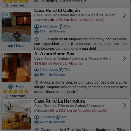
de 120 metros, 5 habitaciones, 2 ...
(1 comentario)
Casa Rural El Callejón
Casa Rural en
Casas del Cerro / Alcalá del Jucar
a
33 km
de Novelda (Alicante)
(Albacete)
2-6+2 plazas
20 €
45 km de Albacete
El Callejón es un alojamiento cómodo y con servicios,
con capacidad para 8 personas, compuesta por dos
8 Fotos
habitaciones de matrimonio y una dobl ...
Al-Axara Home Spa
Casa Rural en
Cubas / Jorquera
a
(Albacete)
33,6 km
de Novelda (Alicante)
2-8+1 plazas
70 €
35 km de Albacete
Al-Axara Home Spa, es un nuevo concepto de alquiler
8 Fotos
íntegro. Alojamientos románticos, confortables y exclusivos
donde tienes a tu disposició ...
(1 comentario)
Casa Rural La Herradura
Casa Rural en
Ribera de Cubas / Jorquera
a
33,7 km
de Novelda (Alicante)
(Albacete)
8+2 plazas
30 €
40 km de Albacete
Casa rural de 4 Estrellas Verdes situada en la Ribera