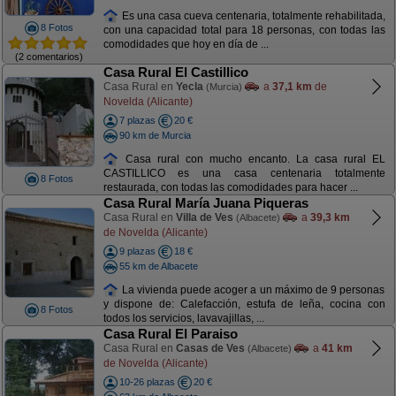
Es una casa cueva centenaria, totalmente rehabilitada,
8 Fotos
con una capacidad total para 18 personas, con todas las
comodidades que hoy en día de ...
(2 comentarios)
Casa Rural El Castillico
Casa Rural en
Yecla
a
37,1 km
de
(Murcia)
Novelda (Alicante)
7 plazas
20 €
90 km de Murcia
Casa rural con mucho encanto. La casa rural EL
CASTILLICO es una casa centenaria totalmente
8 Fotos
restaurada, con todas las comodidades para hacer ...
Casa Rural María Juana Piqueras
Casa Rural en
Villa de Ves
a
39,3 km
(Albacete)
de Novelda (Alicante)
9 plazas
18 €
55 km de Albacete
La vivienda puede acoger a un máximo de 9 personas
y dispone de: Calefacción, estufa de leña, cocina con
8 Fotos
todos los servicios, lavavajillas, ...
Casa Rural El Paraiso
Casa Rural en
Casas de Ves
a
41 km
(Albacete)
de Novelda (Alicante)
10-26 plazas
20 €