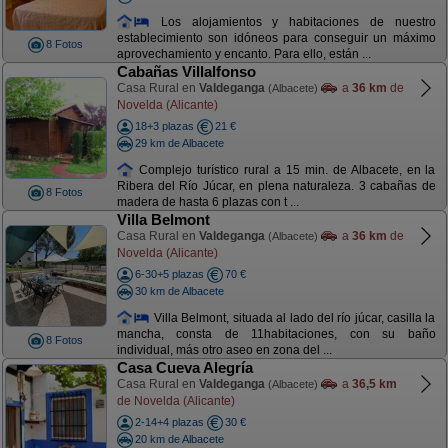
Los alojamientos y habitaciones de nuestro
establecimiento son idóneos para conseguir un máximo
8 Fotos
aprovechamiento y encanto. Para ello, están ...
Cabañas Villalfonso
Casa Rural en
Valdeganga
a
36 km
de
(Albacete)
Novelda (Alicante)
18+3 plazas
21 €
29 km de Albacete
Complejo turístico rural a 15 min. de Albacete, en la
Ribera del Río Júcar, en plena naturaleza. 3 cabañas de
8 Fotos
madera de hasta 6 plazas con t ...
Villa Belmont
Casa Rural en
Valdeganga
a
36 km
de
(Albacete)
Novelda (Alicante)
6-30+5 plazas
70 €
30 km de Albacete
Villa Belmont, situada al lado del río júcar, casilla la
mancha, consta de 11habitaciones, con su baño
8 Fotos
individual, más otro aseo en zona del ...
Casa Cueva Alegría
Casa Rural en
Valdeganga
a
36,5 km
(Albacete)
de Novelda (Alicante)
2-14+4 plazas
30 €
20 km de Albacete