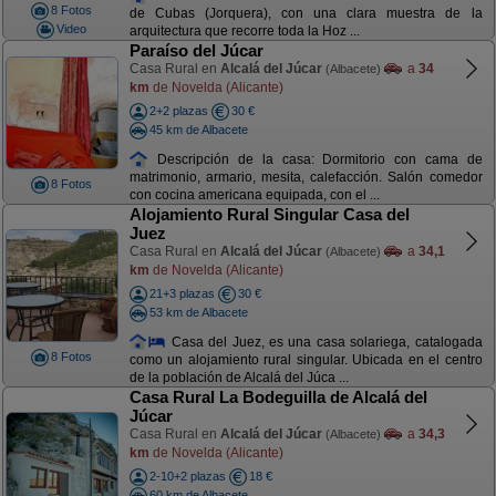
8 Fotos
de Cubas (Jorquera), con una clara muestra de la
Video
arquitectura que recorre toda la Hoz ...
Paraíso del Júcar
Casa Rural en
Alcalá del Júcar
a
34
(Albacete)
km
de Novelda (Alicante)
2+2 plazas
30 €
45 km de Albacete
Descripción de la casa: Dormitorio con cama de
matrimonio, armario, mesita, calefacción. Salón comedor
8 Fotos
con cocina americana equipada, con el ...
Alojamiento Rural Singular Casa del
Juez
Casa Rural en
Alcalá del Júcar
a
34,1
(Albacete)
km
de Novelda (Alicante)
21+3 plazas
30 €
53 km de Albacete
Casa del Juez, es una casa solariega, catalogada
8 Fotos
como un alojamiento rural singular. Ubicada en el centro
de la población de Alcalá del Júca ...
Casa Rural La Bodeguilla de Alcalá del
Júcar
Casa Rural en
Alcalá del Júcar
a
34,3
(Albacete)
km
de Novelda (Alicante)
2-10+2 plazas
18 €
60 km de Albacete