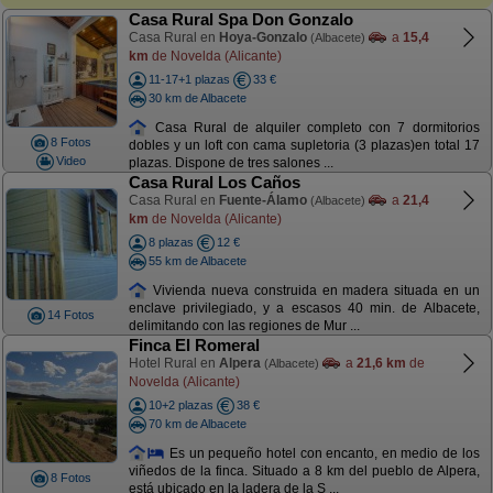
Casa Rural Spa Don Gonzalo
Casa Rural en
Hoya-Gonzalo
a
15,4
(Albacete)
km
de Novelda (Alicante)
11-17+1 plazas
33 €
30 km de Albacete
Casa Rural de alquiler completo con 7 dormitorios
8 Fotos
dobles y un loft con cama supletoria (3 plazas)en total 17
Video
plazas. Dispone de tres salones ...
Casa Rural Los Caños
Casa Rural en
Fuente-Álamo
a
21,4
(Albacete)
km
de Novelda (Alicante)
8 plazas
12 €
55 km de Albacete
Vivienda nueva construida en madera situada en un
enclave privilegiado, y a escasos 40 min. de Albacete,
14 Fotos
delimitando con las regiones de Mur ...
Finca El Romeral
Hotel Rural en
Alpera
a
21,6 km
de
(Albacete)
Novelda (Alicante)
10+2 plazas
38 €
70 km de Albacete
Es un pequeño hotel con encanto, en medio de los
viñedos de la finca. Situado a 8 km del pueblo de Alpera,
8 Fotos
está ubicado en la ladera de la S ...