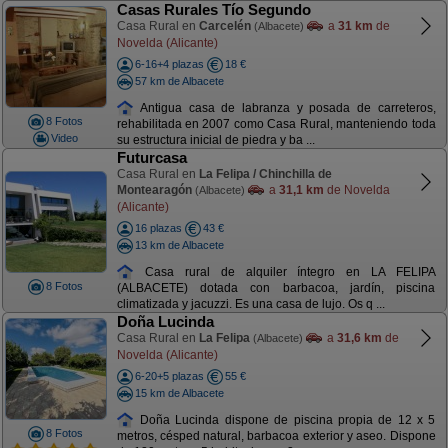
Casas Rurales Tío Segundo
Casa Rural en
Carcelén
a
31 km
de
(Albacete)
Novelda (Alicante)
6-16+4 plazas
18 €
57 km de Albacete
Antigua casa de labranza y posada de carreteros,
8 Fotos
rehabilitada en 2007 como Casa Rural, manteniendo toda
Video
su estructura inicial de piedra y ba ...
Futurcasa
Casa Rural en
La Felipa / Chinchilla de
Montearagón
a
31,1 km
de Novelda
(Albacete)
(Alicante)
16 plazas
43 €
13 km de Albacete
Casa rural de alquiler íntegro en LA FELIPA
8 Fotos
(ALBACETE) dotada con barbacoa, jardín, piscina
climatizada y jacuzzi. Es una casa de lujo. Os q ...
Doña Lucinda
Casa Rural en
La Felipa
a
31,6 km
de
(Albacete)
Novelda (Alicante)
6-20+5 plazas
55 €
15 km de Albacete
Doña Lucinda dispone de piscina propia de 12 x 5
8 Fotos
metros, césped natural, barbacoa exterior y aseo. Dispone