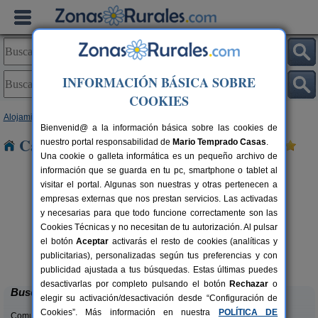
INFORMACIÓN BÁSICA SOBRE
COOKIES
Alojamientos
>
Comunidad Valenciana
>
Alicante
> Novelda
Bienvenid@ a la información básica sobre las cookies de
Casas Rurales cerca de Novelda
nuestro portal responsabilidad de
Mario Temprado Casas
.
Una cookie o galleta informática es un pequeño archivo de
información que se guarda en tu pc, smartphone o tablet al
visitar el portal. Algunas son nuestras y otras pertenecen a
empresas externas que nos prestan servicios. Las activadas
y necesarias para que todo funcione correctamente son las
Cookies Técnicas y no necesitan de tu autorización. Al pulsar
el botón
Aceptar
activarás el resto de cookies (analíticas y
Masia L´Ancornia
rs.
2-28+5 pers.
publicitarias), personalizadas según tus preferencias y con
 €
20 €
Tibi (Alicante)
desde
publicidad ajustada a tus búsquedas. Estas últimas puedes
desactivarlas por completo pulsando el botón
Rechazar
o
Buscar
elegir su activación/desactivación desde “Configuración de
Cookies”. Más información en nuestra
POLÍTICA DE
Comunidades: