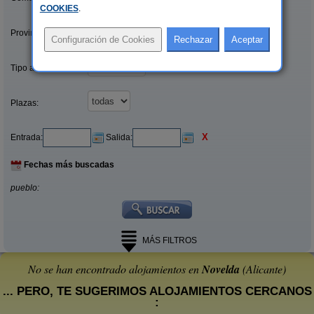
COOKIES
.
Provincias/Islas:
Tipo alquiler:
Plazas:
X
Entrada:
Salida:
Fechas más buscadas
pueblo:
MÁS FILTROS
No se han encontrado alojamientos en
Novelda
(Alicante)
... PERO, TE SUGERIMOS ALOJAMIENTOS CERCANOS
: