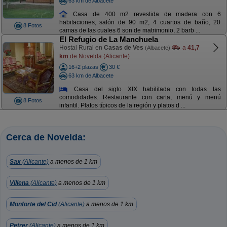
63 km de Albacete
Casa de 400 m2 revestida de madera con 6
habitaciones, salón de 90 m2, 4 cuartos de baño, 20
8 Fotos
camas de las cuales 6 son de matrimonio, 2 barb ...
El Refugio de La Manchuela
Hostal Rural en
Casas de Ves
a
41,7
(Albacete)
km
de Novelda (Alicante)
16+2 plazas
30 €
63 km de Albacete
Casa del siglo XIX habilitada con todas las
comodidades. Restaurante con carta, menú y menú
8 Fotos
infantil. Platos típicos de la región y platos d ...
Cerca de Novelda:
Sax
(Alicante)
a menos de 1 km
Villena
(Alicante)
a menos de 1 km
Monforte del Cid
(Alicante)
a menos de 1 km
Petrer
(Alicante)
a menos de 1 km