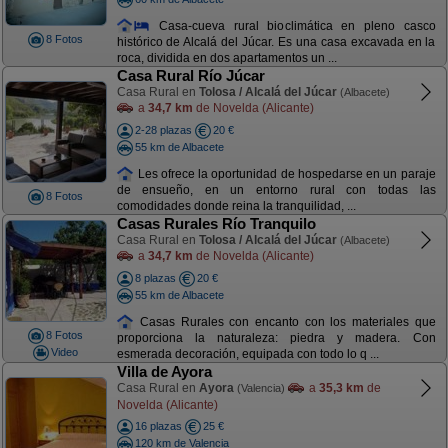
Casa-cueva rural bioclimática en pleno casco
8 Fotos
histórico de Alcalá del Júcar. Es una casa excavada en la
roca, dividida en dos apartamentos un ...
Casa Rural Río Júcar
Casa Rural en
Tolosa / Alcalá del Júcar
(Albacete)
a
34,7 km
de Novelda (Alicante)
2-28 plazas
20 €
55 km de Albacete
Les ofrece la oportunidad de hospedarse en un paraje
de ensueño, en un entorno rural con todas las
8 Fotos
comodidades donde reina la tranquilidad, ...
Casas Rurales Río Tranquilo
Casa Rural en
Tolosa / Alcalá del Júcar
(Albacete)
a
34,7 km
de Novelda (Alicante)
8 plazas
20 €
55 km de Albacete
Casas Rurales con encanto con los materiales que
8 Fotos
proporciona la naturaleza: piedra y madera. Con
Video
esmerada decoración, equipada con todo lo q ...
Villa de Ayora
Casa Rural en
Ayora
a
35,3 km
de
(Valencia)
Novelda (Alicante)
16 plazas
25 €
120 km de Valencia