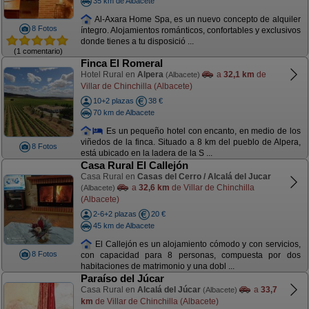
35 km de Albacete
Al-Axara Home Spa, es un nuevo concepto de alquiler
8 Fotos
íntegro. Alojamientos románticos, confortables y exclusivos
donde tienes a tu disposició ...
(1 comentario)
Finca El Romeral
Hotel Rural en
Alpera
a
32,1 km
de
(Albacete)
Villar de Chinchilla (Albacete)
10+2 plazas
38 €
70 km de Albacete
Es un pequeño hotel con encanto, en medio de los
viñedos de la finca. Situado a 8 km del pueblo de Alpera,
8 Fotos
está ubicado en la ladera de la S ...
Casa Rural El Callejón
Casa Rural en
Casas del Cerro / Alcalá del Jucar
a
32,6 km
de Villar de Chinchilla
(Albacete)
(Albacete)
2-6+2 plazas
20 €
45 km de Albacete
El Callejón es un alojamiento cómodo y con servicios,
8 Fotos
con capacidad para 8 personas, compuesta por dos
habitaciones de matrimonio y una dobl ...
Paraíso del Júcar
Casa Rural en
Alcalá del Júcar
a
33,7
(Albacete)
km
de Villar de Chinchilla (Albacete)