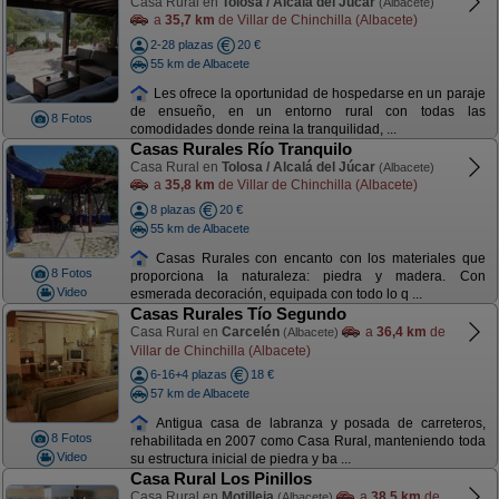
Casa Rural en
Tolosa / Alcalá del Júcar
(Albacete)
a
35,7 km
de Villar de Chinchilla (Albacete)
2-28 plazas
20 €
55 km de Albacete
Les ofrece la oportunidad de hospedarse en un paraje
de ensueño, en un entorno rural con todas las
8 Fotos
comodidades donde reina la tranquilidad, ...
Casas Rurales Río Tranquilo
Casa Rural en
Tolosa / Alcalá del Júcar
(Albacete)
a
35,8 km
de Villar de Chinchilla (Albacete)
8 plazas
20 €
55 km de Albacete
Casas Rurales con encanto con los materiales que
8 Fotos
proporciona la naturaleza: piedra y madera. Con
Video
esmerada decoración, equipada con todo lo q ...
Casas Rurales Tío Segundo
Casa Rural en
Carcelén
a
36,4 km
de
(Albacete)
Villar de Chinchilla (Albacete)
6-16+4 plazas
18 €
57 km de Albacete
Antigua casa de labranza y posada de carreteros,
8 Fotos
rehabilitada en 2007 como Casa Rural, manteniendo toda
Video
su estructura inicial de piedra y ba ...
Casa Rural Los Pinillos
Casa Rural en
Motilleja
a
38,5 km
de
(Albacete)