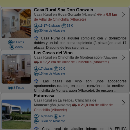
Casa Rural Spa Don Gonzalo
Casa Rural en
Hoya-Gonzalo
a
6,8 km
(Albacete)
de Villar de Chinchilla (Albacete)
11-17+1 plazas
33 €
30 km de Albacete
Casa Rural de alquiler completo con 7 dormitorios
8 Fotos
dobles y un loft con cama supletoria (3 plazas)en total 17
Video
plazas. Dispone de tres salones ...
Las Casas del Vino
Casa Rural en
Chinchilla de Montearagón
(Albacete)
a
17,2 km
de Villar de Chinchilla (Albacete)
17 plazas
30 €
15 km de Albacete
Las casas del vino son unos acogedores
apartamentos rurales, en pleno corazón de la medieval
8 Fotos
Chinchilla de Montearagón (Albacete). Se encuen ...
Futurcasa
Casa Rural en
La Felipa / Chinchilla de
Montearagón
a
21,8 km
de Villar de
(Albacete)
Chinchilla (Albacete)
16 plazas
43 €
13 km de Albacete
Casa rural de alquiler íntegro en LA FELIPA