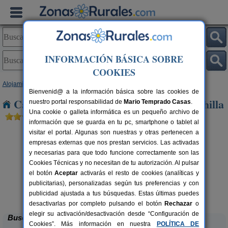
INFORMACIÓN BÁSICA SOBRE
COOKIES
Alojamientos
>
Castilla-La Mancha
>
Albacete
> Villar de Chinchilla
Bienvenid@ a la información básica sobre las cookies de
Casas Rurales cerca de Villar de Chinchilla
nuestro portal responsabilidad de
Mario Temprado Casas
.
Una cookie o galleta informática es un pequeño archivo de
información que se guarda en tu pc, smartphone o tablet al
visitar el portal. Algunas son nuestras y otras pertenecen a
empresas externas que nos prestan servicios. Las activadas
y necesarias para que todo funcione correctamente son las
Cookies Técnicas y no necesitan de tu autorización. Al pulsar
el botón
Aceptar
activarás el resto de cookies (analíticas y
publicitarias), personalizadas según tus preferencias y con
La Torre
rs.
2-9+1 pers.
 €
30 €
publicidad ajustada a tus búsquedas. Estas últimas puedes
Alcaraz (Albacete)
desde
desactivarlas por completo pulsando el botón
Rechazar
o
elegir su activación/desactivación desde “Configuración de
Buscar
Cookies”. Más información en nuestra
POLÍTICA DE