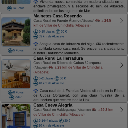
Vivienda nueva construida en madera situada en un
enclave privilegiado, y a escasos 40 min. de Albacete,
14 Fotos
delimitando con las regiones de Mur ...
Mainetes Casa Rosendo
Casa Rural en
Fuente Álamo
a
24,5
(Albacete)
km
de Villar de Chinchilla (Albacete)
8-10 plazas
30 €
55 km de Albacete
Antigua casa de labranza del siglo XIX recientemente
rehabilitada como casa rural. Se encuentra situada junto
5 Fotos
al hotel Enoturismo Mainetes, ...
Casa Rural La Herradura
Casa Rural en
Ribera de Cubas / Jorquera
a
29 km
de Villar de Chinchilla
(Albacete)
(Albacete)
8+2 plazas
30 €
40 km de Albacete
Casa rural de 4 Estrellas Verdes situada en la Ribera
8 Fotos
de Cubas (Jorquera), con una clara muestra de la
Video
arquitectura que recorre toda la Hoz ...
Casa Cueva Alegría
Casa Rural en
Valdeganga
a
29,3 km
(Albacete)
de Villar de Chinchilla (Albacete)
2-14+4 plazas
30 €
20 km de Albacete