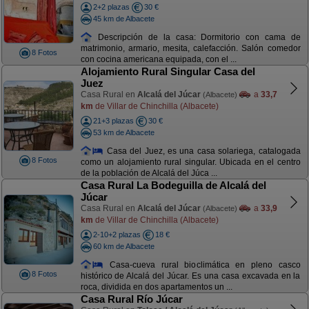
2+2 plazas
30 €
45 km de Albacete
Descripción de la casa: Dormitorio con cama de
matrimonio, armario, mesita, calefacción. Salón comedor
8 Fotos
con cocina americana equipada, con el ...
Alojamiento Rural Singular Casa del
Juez
Casa Rural en
Alcalá del Júcar
a
33,7
(Albacete)
km
de Villar de Chinchilla (Albacete)
21+3 plazas
30 €
53 km de Albacete
Casa del Juez, es una casa solariega, catalogada
8 Fotos
como un alojamiento rural singular. Ubicada en el centro
de la población de Alcalá del Júca ...
Casa Rural La Bodeguilla de Alcalá del
Júcar
Casa Rural en
Alcalá del Júcar
a
33,9
(Albacete)
km
de Villar de Chinchilla (Albacete)
2-10+2 plazas
18 €
60 km de Albacete
Casa-cueva rural bioclimática en pleno casco
8 Fotos
histórico de Alcalá del Júcar. Es una casa excavada en la
roca, dividida en dos apartamentos un ...
Casa Rural Río Júcar