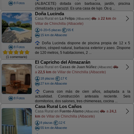
8 Fotos
(ALBACETE) dotada con barbacoa, jardín, piscina
climatizada y jacuzzi. Es una casa de lujo. Os q ...
Doña Lucinda
Casa Rural en
La Felipa
a
22 km
de
(Albacete)
Villar de Chinchilla (Albacete)
6-20+5 plazas
55 €
15 km de Albacete
Doña Lucinda dispone de piscina propia de 12 x 5
8 Fotos
metros, césped natural, barbacoa exterior y aseo. Dispone
de 120 metros, 5 habitaciones, 2 ...
(1 comentario)
El Capricho del Almazarán
Casa Rural en
Casas de Juan Núñez
(Albacete)
a
22,5 km
de Villar de Chinchilla (Albacete)
18 plazas
17 €
27 km de Albacete
Cueva con más de cien años, adaptada a la
actualidad. Construcción antesala reciente. Seis
8 Fotos
dormitorios, dos salones, tres chimeneas, cocina ...
Casa Rural Los Caños
Casa Rural en
Fuente-Álamo
a
24,1
(Albacete)
km
de Villar de Chinchilla (Albacete)
8 plazas
12 €
55 km de Albacete