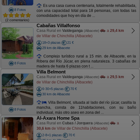
Es una casa cueva centenaria, totalmente rehabilitada,
8 Fotos
con una capacidad total para 18 personas, con todas las
comodidades que hoy en día de ...
(2 comentarios)
Cabañas Villalfonso
Casa Rural en
Valdeganga
a
29,4 km
(Albacete)
de Villar de Chinchilla (Albacete)
18+3 plazas
21 €
29 km de Albacete
Complejo turístico rural a 15 min. de Albacete, en la
Ribera del Río Júcar, en plena naturaleza. 3 cabañas de
8 Fotos
madera de hasta 6 plazas con t ...
Villa Belmont
Casa Rural en
Valdeganga
a
29,5 km
(Albacete)
de Villar de Chinchilla (Albacete)
6-30+5 plazas
70 €
30 km de Albacete
Villa Belmont, situada al lado del río júcar, casilla la
mancha, consta de 11habitaciones, con su baño
8 Fotos
individual, más otro aseo en zona del ...
Al-Axara Home Spa
Casa Rural en
Cubas / Jorquera
a
(Albacete)
30,6 km
de Villar de Chinchilla (Albacete)
2-8+1 plazas
70 €