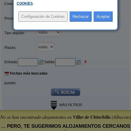
COOKIES
.
Comunidades:
Provincias/Islas:
Tipo alquiler:
Plazas:
X
Entrada:
Salida:
Fechas más buscadas
pueblo:
MÁS FILTROS
No se han encontrado alojamientos en
Villar de Chinchilla
(Albacete)
... PERO, TE SUGERIMOS ALOJAMIENTOS CERCANOS
: