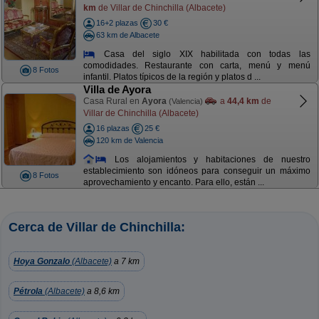
km
de Villar de Chinchilla (Albacete)
16+2 plazas
30 €
63 km de Albacete
Casa del siglo XIX habilitada con todas las
comodidades. Restaurante con carta, menú y menú
8 Fotos
infantil. Platos típicos de la región y platos d ...
Villa de Ayora
Casa Rural en
Ayora
a
44,4 km
de
(Valencia)
Villar de Chinchilla (Albacete)
16 plazas
25 €
120 km de Valencia
Los alojamientos y habitaciones de nuestro
establecimiento son idóneos para conseguir un máximo
8 Fotos
aprovechamiento y encanto. Para ello, están ...
Cerca de Villar de Chinchilla:
Hoya Gonzalo
(Albacete)
a 7 km
Pétrola
(Albacete)
a 8,6 km