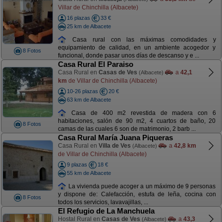
Villar de Chinchilla (Albacete)
16 plazas
33 €
25 km de Albacete
Casa rural con las máximas comodidades y
equipamiento de calidad, en un ambiente acogedor y
8 Fotos
funcional, donde pasar unos días de descanso y e ...
Casa Rural El Paraiso
Casa Rural en
Casas de Ves
a
42,1
(Albacete)
km
de Villar de Chinchilla (Albacete)
10-26 plazas
20 €
63 km de Albacete
Casa de 400 m2 revestida de madera con 6
habitaciones, salón de 90 m2, 4 cuartos de baño, 20
8 Fotos
camas de las cuales 6 son de matrimonio, 2 barb ...
Casa Rural María Juana Piqueras
Casa Rural en
Villa de Ves
a
42,8 km
(Albacete)
de Villar de Chinchilla (Albacete)
9 plazas
18 €
55 km de Albacete
La vivienda puede acoger a un máximo de 9 personas
y dispone de: Calefacción, estufa de leña, cocina con
8 Fotos
todos los servicios, lavavajillas, ...
El Refugio de La Manchuela
Hostal Rural en
Casas de Ves
a
43,3
(Albacete)