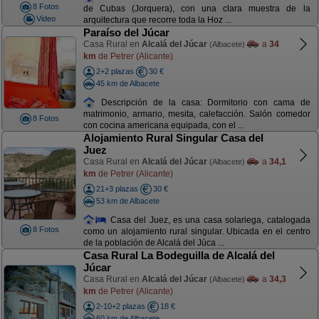
8 Fotos
de Cubas (Jorquera), con una clara muestra de la
Video
arquitectura que recorre toda la Hoz ...
Paraíso del Júcar
Casa Rural en
Alcalá del Júcar
a
34
(Albacete)
km
de Petrer (Alicante)
2+2 plazas
30 €
45 km de Albacete
Descripción de la casa: Dormitorio con cama de
matrimonio, armario, mesita, calefacción. Salón comedor
8 Fotos
con cocina americana equipada, con el ...
Alojamiento Rural Singular Casa del
Juez
Casa Rural en
Alcalá del Júcar
a
34,1
(Albacete)
km
de Petrer (Alicante)
21+3 plazas
30 €
53 km de Albacete
Casa del Juez, es una casa solariega, catalogada
8 Fotos
como un alojamiento rural singular. Ubicada en el centro
de la población de Alcalá del Júca ...
Casa Rural La Bodeguilla de Alcalá del
Júcar
Casa Rural en
Alcalá del Júcar
a
34,3
(Albacete)
km
de Petrer (Alicante)
2-10+2 plazas
18 €
60 km de Albacete