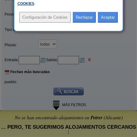
COOKIES
.
Provincias/Islas:
Tipo alquiler:
Plazas:
X
Entrada:
Salida:
Fechas más buscadas
pueblo:
MÁS FILTROS
No se han encontrado alojamientos en
Petrer
(Alicante)
... PERO, TE SUGERIMOS ALOJAMIENTOS CERCANOS
: