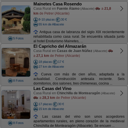
Mainetes Casa Rosendo
Casa Rural en
Fuente Álamo
a
21,8
(Albacete)
km
de Petrer (Alicante)
8-10 plazas
30 €
55 km de Albacete
Antigua casa de labranza del siglo XIX recientemente
rehabilitada como casa rural. Se encuentra situada junto
5 Fotos
al hotel Enoturismo Mainetes, ...
El Capricho del Almazarán
Casa Rural en
Casas de Juan Núñez
(Albacete)
a
27,1 km
de Petrer (Alicante)
18 plazas
17 €
27 km de Albacete
Cueva con más de cien años, adaptada a la
actualidad. Construcción antesala reciente. Seis
8 Fotos
dormitorios, dos salones, tres chimeneas, cocina ...
Las Casas del Vino
Casa Rural en
Chinchilla de Montearagón
(Albacete)
a
28,3 km
de Petrer (Alicante)
17 plazas
30 €
15 km de Albacete
Las casas del vino son unos acogedores
apartamentos rurales, en pleno corazón de la medieval
8 Fotos
Chinchilla de Montearagón (Albacete). Se encuen ...