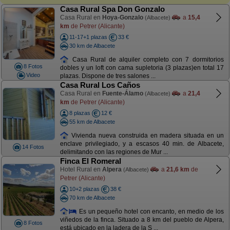
Casa Rural Spa Don Gonzalo
Casa Rural en
Hoya-Gonzalo
a
15,4
(Albacete)
km
de Petrer (Alicante)
11-17+1 plazas
33 €
30 km de Albacete
Casa Rural de alquiler completo con 7 dormitorios
8 Fotos
dobles y un loft con cama supletoria (3 plazas)en total 17
Video
plazas. Dispone de tres salones ...
Casa Rural Los Caños
Casa Rural en
Fuente-Álamo
a
21,4
(Albacete)
km
de Petrer (Alicante)
8 plazas
12 €
55 km de Albacete
Vivienda nueva construida en madera situada en un
enclave privilegiado, y a escasos 40 min. de Albacete,
14 Fotos
delimitando con las regiones de Mur ...
Finca El Romeral
Hotel Rural en
Alpera
a
21,6 km
de
(Albacete)
Petrer (Alicante)
10+2 plazas
38 €
70 km de Albacete
Es un pequeño hotel con encanto, en medio de los
viñedos de la finca. Situado a 8 km del pueblo de Alpera,
8 Fotos
está ubicado en la ladera de la S ...