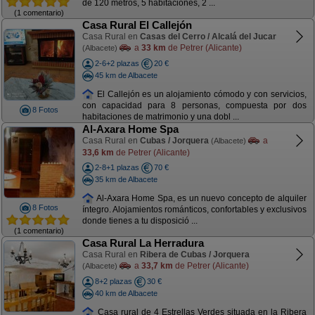
de 120 metros, 5 habitaciones, 2 ...
(1 comentario)
Casa Rural El Callejón
Casa Rural en
Casas del Cerro / Alcalá del Jucar
a
33 km
de Petrer (Alicante)
(Albacete)
2-6+2 plazas
20 €
45 km de Albacete
El Callejón es un alojamiento cómodo y con servicios,
con capacidad para 8 personas, compuesta por dos
8 Fotos
habitaciones de matrimonio y una dobl ...
Al-Axara Home Spa
Casa Rural en
Cubas / Jorquera
a
(Albacete)
33,6 km
de Petrer (Alicante)
2-8+1 plazas
70 €
35 km de Albacete
Al-Axara Home Spa, es un nuevo concepto de alquiler
8 Fotos
íntegro. Alojamientos románticos, confortables y exclusivos
donde tienes a tu disposició ...
(1 comentario)
Casa Rural La Herradura
Casa Rural en
Ribera de Cubas / Jorquera
a
33,7 km
de Petrer (Alicante)
(Albacete)
8+2 plazas
30 €
40 km de Albacete
Casa rural de 4 Estrellas Verdes situada en la Ribera