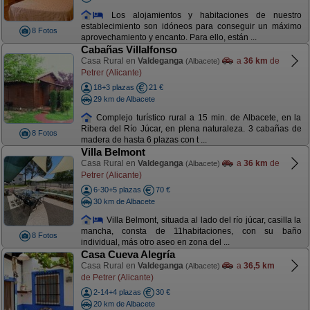
Los alojamientos y habitaciones de nuestro
establecimiento son idóneos para conseguir un máximo
8 Fotos
aprovechamiento y encanto. Para ello, están ...
Cabañas Villalfonso
Casa Rural en
Valdeganga
a
36 km
de
(Albacete)
Petrer (Alicante)
18+3 plazas
21 €
29 km de Albacete
Complejo turístico rural a 15 min. de Albacete, en la
Ribera del Río Júcar, en plena naturaleza. 3 cabañas de
8 Fotos
madera de hasta 6 plazas con t ...
Villa Belmont
Casa Rural en
Valdeganga
a
36 km
de
(Albacete)
Petrer (Alicante)
6-30+5 plazas
70 €
30 km de Albacete
Villa Belmont, situada al lado del río júcar, casilla la
mancha, consta de 11habitaciones, con su baño
8 Fotos
individual, más otro aseo en zona del ...
Casa Cueva Alegría
Casa Rural en
Valdeganga
a
36,5 km
(Albacete)
de Petrer (Alicante)
2-14+4 plazas
30 €
20 km de Albacete