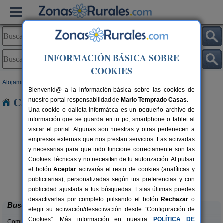
INFORMACIÓN BÁSICA SOBRE
COOKIES
Alojamientos
>
Comunidad Valenciana
>
Alicante
> Petrer
Bienvenid@ a la información básica sobre las cookies de
Casas Rurales cerca de Petrer
nuestro portal responsabilidad de
Mario Temprado Casas
.
Una cookie o galleta informática es un pequeño archivo de
información que se guarda en tu pc, smartphone o tablet al
visitar el portal. Algunas son nuestras y otras pertenecen a
empresas externas que nos prestan servicios. Las activadas
y necesarias para que todo funcione correctamente son las
Cookies Técnicas y no necesitan de tu autorización. Al pulsar
el botón
Aceptar
activarás el resto de cookies (analíticas y
Masia L´Ancornia
rs.
2-28+5 pers.
publicitarias), personalizadas según tus preferencias y con
 €
20 €
Tibi (Alicante)
desde
publicidad ajustada a tus búsquedas. Estas últimas puedes
desactivarlas por completo pulsando el botón
Rechazar
o
Buscar
elegir su activación/desactivación desde “Configuración de
Cookies”. Más información en nuestra
POLÍTICA DE
Comunidades: