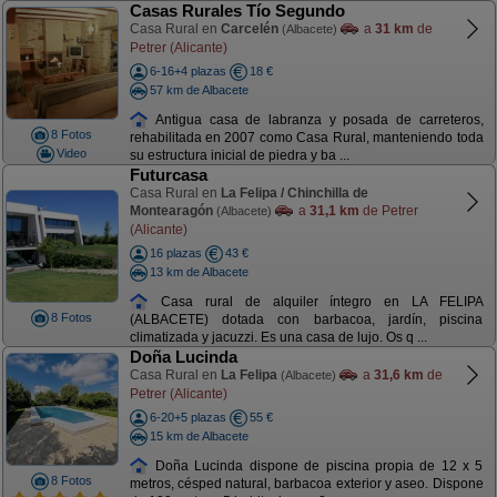
Casas Rurales Tío Segundo
Casa Rural en
Carcelén
a
31 km
de
(Albacete)
Petrer (Alicante)
6-16+4 plazas
18 €
57 km de Albacete
Antigua casa de labranza y posada de carreteros,
8 Fotos
rehabilitada en 2007 como Casa Rural, manteniendo toda
Video
su estructura inicial de piedra y ba ...
Futurcasa
Casa Rural en
La Felipa / Chinchilla de
Montearagón
a
31,1 km
de Petrer
(Albacete)
(Alicante)
16 plazas
43 €
13 km de Albacete
Casa rural de alquiler íntegro en LA FELIPA
8 Fotos
(ALBACETE) dotada con barbacoa, jardín, piscina
climatizada y jacuzzi. Es una casa de lujo. Os q ...
Doña Lucinda
Casa Rural en
La Felipa
a
31,6 km
de
(Albacete)
Petrer (Alicante)
6-20+5 plazas
55 €
15 km de Albacete
Doña Lucinda dispone de piscina propia de 12 x 5
8 Fotos
metros, césped natural, barbacoa exterior y aseo. Dispone