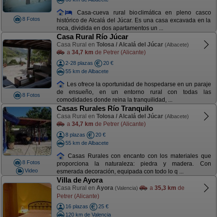
Casa-cueva rural bioclimática en pleno casco
8 Fotos
histórico de Alcalá del Júcar. Es una casa excavada en la
roca, dividida en dos apartamentos un ...
Casa Rural Río Júcar
Casa Rural en
Tolosa / Alcalá del Júcar
(Albacete)
a
34,7 km
de Petrer (Alicante)
2-28 plazas
20 €
55 km de Albacete
Les ofrece la oportunidad de hospedarse en un paraje
de ensueño, en un entorno rural con todas las
8 Fotos
comodidades donde reina la tranquilidad, ...
Casas Rurales Río Tranquilo
Casa Rural en
Tolosa / Alcalá del Júcar
(Albacete)
a
34,7 km
de Petrer (Alicante)
8 plazas
20 €
55 km de Albacete
Casas Rurales con encanto con los materiales que
8 Fotos
proporciona la naturaleza: piedra y madera. Con
Video
esmerada decoración, equipada con todo lo q ...
Villa de Ayora
Casa Rural en
Ayora
a
35,3 km
de
(Valencia)
Petrer (Alicante)
16 plazas
25 €
120 km de Valencia