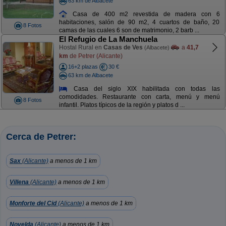
63 km de Albacete
Casa de 400 m2 revestida de madera con 6
habitaciones, salón de 90 m2, 4 cuartos de baño, 20
8 Fotos
camas de las cuales 6 son de matrimonio, 2 barb ...
El Refugio de La Manchuela
Hostal Rural en
Casas de Ves
a
41,7
(Albacete)
km
de Petrer (Alicante)
16+2 plazas
30 €
63 km de Albacete
Casa del siglo XIX habilitada con todas las
comodidades. Restaurante con carta, menú y menú
8 Fotos
infantil. Platos típicos de la región y platos d ...
Cerca de Petrer:
Sax
(Alicante)
a menos de 1 km
Villena
(Alicante)
a menos de 1 km
Monforte del Cid
(Alicante)
a menos de 1 km
Novelda
(Alicante)
a menos de 1 km