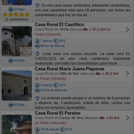
Es una casa cueva centenaria, totalmente rehabilitada,
8 Fotos
con una capacidad total para 18 personas, con todas las
comodidades que hoy en día de ...
(2 comentarios)
Casa Rural El Castillico
Casa Rural en
Yecla
a
37,1 km
de
(Murcia)
Petrer (Alicante)
7 plazas
20 €
90 km de Murcia
Casa rural con mucho encanto. La casa rural EL
CASTILLICO es una casa centenaria totalmente
8 Fotos
restaurada, con todas las comodidades para hacer ...
Casa Rural María Juana Piqueras
Casa Rural en
Villa de Ves
a
39,3 km
(Albacete)
de Petrer (Alicante)
9 plazas
18 €
55 km de Albacete
La vivienda puede acoger a un máximo de 9 personas
y dispone de: Calefacción, estufa de leña, cocina con
8 Fotos
todos los servicios, lavavajillas, ...
Casa Rural El Paraiso
Casa Rural en
Casas de Ves
a
41 km
(Albacete)
de Petrer (Alicante)
10-26 plazas
20 €