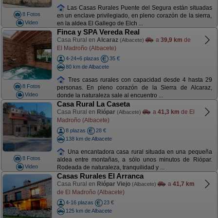
Las Casas Rurales Puente del Segura están situadas
8 Fotos
en un enclave privilegiado, en pleno corazón de la sierra,
Video
en la aldea El Gallego de Elch ...
Finca y SPA Vereda Real
Casa Rural en
Alcaraz
a
39,9 km
de
(Albacete)
El Madroño (Albacete)
4-24+6 plazas
35 €
80 km de Albacete
Tres casas rurales con capacidad desde 4 hasta 29
8 Fotos
personas. En pleno corazón de la Sierra de Alcaraz,
Video
donde la naturaleza sale al encuentro ...
Casa Rural La Caseta
Casa Rural en
Riópar
a
41,3 km
de El
(Albacete)
Madroño (Albacete)
8 plazas
28 €
138 km de Albacete
Una encantadora casa rural situada en una pequeña
8 Fotos
aldea entre montañas, a sólo unos minutos de Riópar.
Video
Rodeada de naturaleza, tranquilidad y ...
Casas Rurales El Arranca
Casa Rural en
Riópar Viejo
a
41,7 km
(Albacete)
de El Madroño (Albacete)
4-16 plazas
23 €
125 km de Albacete