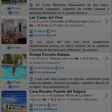
En Cortijo Bellavista disponemos de dos casas,
8 Fotos
totalmente equipadas, rodeadas de verdes campos y
Video
apartada del bullicio de la ciudad, donde p ...
Las Casas del Vino
Casa Rural en
Chinchilla de Montearagón
(Albacete)
a
36,8 km
de El Madroño (Albacete)
17 plazas
30 €
15 km de Albacete
Las casas del vino son unos acogedores
apartamentos rurales, en pleno corazón de la medieval
8 Fotos
Chinchilla de Montearagón (Albacete). Se encuen ...
Granja Escuela Atalaya
Casa Rural en
Alcaraz
a
37,4 km
de
(Albacete)
El Madroño (Albacete)
10-60+20 plazas
55 €
80 km de Albacete
Casa rural para grupos con piscina, actividades para
8 Fotos
todas las edades, pensión completa y aperitivos típicos de
Video
la región: Nos encontramos e ...
Casa Rurales Puente del Segura
Casa Rural en
El Gallego / Elche de La Sierra
a
39,2 km
de El Madroño (Albacete)
(Albacete)
2-6 plazas
25 €
105 km de Albacete