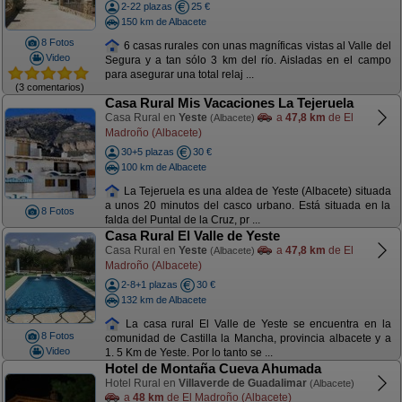
2-22 plazas
25 €
150 km de Albacete
8 Fotos
6 casas rurales con unas magníficas vistas al Valle del
Video
Segura y a tan sólo 3 km del río. Aisladas en el campo
para asegurar una total relaj ...
(3 comentarios)
Casa Rural Mis Vacaciones La Tejeruela
Casa Rural en
Yeste
a
47,8 km
de El
(Albacete)
Madroño (Albacete)
30+5 plazas
30 €
100 km de Albacete
La Tejeruela es una aldea de Yeste (Albacete) situada
a unos 20 minutos del casco urbano. Está situada en la
8 Fotos
falda del Puntal de la Cruz, pr ...
Casa Rural El Valle de Yeste
Casa Rural en
Yeste
a
47,8 km
de El
(Albacete)
Madroño (Albacete)
2-8+1 plazas
30 €
132 km de Albacete
La casa rural El Valle de Yeste se encuentra en la
8 Fotos
comunidad de Castilla la Mancha, provincia albacete y a
Video
1. 5 Km de Yeste. Por lo tanto se ...
Hotel de Montaña Cueva Ahumada
Hotel Rural en
Villaverde de Guadalimar
(Albacete)
a
48 km
de El Madroño (Albacete)