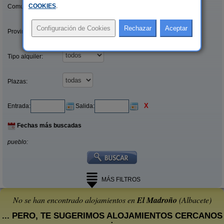
COOKIES
.
Comunidades:
Provincias/Islas:
Tipo alquiler:
Plazas:
X
Entrada:
Salida:
Fechas más buscadas
pueblo:
MÁS FILTROS
No se han encontrado alojamientos en
El Madroño
(Albacete)
... PERO, TE SUGERIMOS ALOJAMIENTOS CERCANOS
: