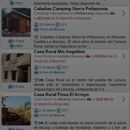
Video
totalmente equipadas. Todas disponen de ...
Cabañas Camping Sierra Peñascosa
Camping y Bungalows en
Peñascosa
(Albacete)
a
28,5 km
de El Madroño (Albacete)
101 plazas
15 €
75 km de Albacete
Cabañas Camping Sierra de Peñascosa, en Albacete,
8 Fotos
Castilla-La Mancha. 25 años años al servicio del Turismo
Video
Rural, donde la Naturaleza se fun ...
Casa Rural Mis Angelitos
Casa Rural en
Lezuza
a
30,9 km
de El
(Albacete)
Madroño (Albacete)
4-10 plazas
25 €
50 km de Albacete
Casa Rural en el centro del pueblo de Lezuza,
donde está el maravilloso y espectacular Yacimiento
8 Fotos
Arqueológico de Libisosa, compuesta de 5 d ...
Casa Rural Finca El Arroyo
Casa Rural en
Alcaraz
a
35,8 km
de
(Albacete)
El Madroño (Albacete)
2-26 plazas
18 €
78 km de Albacete
El cortijo está situado en pleno corazón de la sierra
de Alcaraz y rodeada de montañas. Estamos a 1 Km. de
8 Fotos