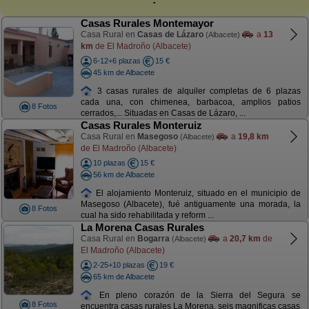
Casas Rurales Montemayor
Casa Rural en
Casas de Lázaro
a
13
(Albacete)
km
de El Madroño (Albacete)
6-12+6 plazas
15 €
45 km de Albacete
3 casas rurales de alquiler completas de 6 plazas
cada una, con chimenea, barbacoa, amplios patios
8 Fotos
cerrados,... Situadas en Casas de Lázaro, ...
Casas Rurales Monteruiz
Casa Rural en
Masegoso
a
19,8 km
(Albacete)
de El Madroño (Albacete)
10 plazas
15 €
56 km de Albacete
El alojamiento Monteruiz, situado en el municipio de
Masegoso (Albacete), fué antiguamente una morada, la
8 Fotos
cual ha sido rehabilitada y reform ...
La Morena Casas Rurales
Casa Rural en
Bogarra
a
20,7 km
de
(Albacete)
El Madroño (Albacete)
2-25+10 plazas
19 €
65 km de Albacete
En pleno corazón de la Sierra del Segura se
8 Fotos
encuentra casas rurales La Morena, seis magnificas casas