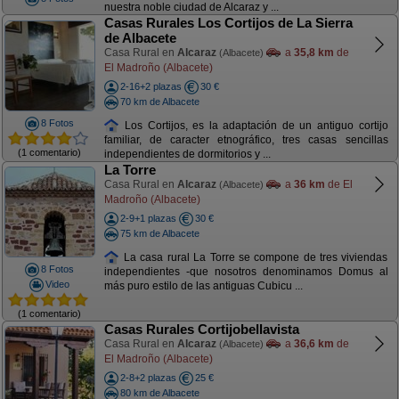
nuestra noble ciudad de Alcaraz y ...
Casas Rurales Los Cortijos de La Sierra
de Albacete
Casa Rural en
Alcaraz
a
35,8 km
de
(Albacete)
El Madroño (Albacete)
2-16+2 plazas
30 €
70 km de Albacete
8 Fotos
Los Cortijos, es la adaptación de un antiguo cortijo
familiar, de caracter etnográfico, tres casas sencillas
(1 comentario)
independientes de dormitorios y ...
La Torre
Casa Rural en
Alcaraz
a
36 km
de El
(Albacete)
Madroño (Albacete)
2-9+1 plazas
30 €
75 km de Albacete
La casa rural La Torre se compone de tres viviendas
8 Fotos
independientes -que nosotros denominamos Domus al
Video
más puro estilo de las antiguas Cubicu ...
(1 comentario)
Casas Rurales Cortijobellavista
Casa Rural en
Alcaraz
a
36,6 km
de
(Albacete)
El Madroño (Albacete)
2-8+2 plazas
25 €
80 km de Albacete