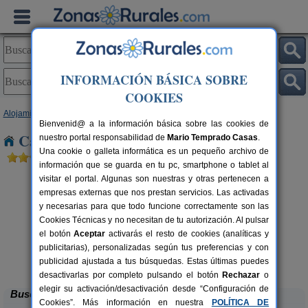
INFORMACIÓN BÁSICA SOBRE
COOKIES
Alojamientos
>
Castilla-La Mancha
>
Albacete
> El Madroño
Bienvenid@ a la información básica sobre las cookies de
Casas Rurales cerca de El Madroño
nuestro portal responsabilidad de
Mario Temprado Casas
.
Una cookie o galleta informática es un pequeño archivo de
información que se guarda en tu pc, smartphone o tablet al
visitar el portal. Algunas son nuestras y otras pertenecen a
empresas externas que nos prestan servicios. Las activadas
y necesarias para que todo funcione correctamente son las
Cookies Técnicas y no necesitan de tu autorización. Al pulsar
el botón
Aceptar
activarás el resto de cookies (analíticas y
publicitarias), personalizadas según tus preferencias y con
Finca y SPA Vereda Real
rs.
4-24+6 pers.
 €
35 €
publicidad ajustada a tus búsquedas. Estas últimas puedes
Alcaraz (Albacete)
desde
desactivarlas por completo pulsando el botón
Rechazar
o
elegir su activación/desactivación desde “Configuración de
Buscar
Cookies”. Más información en nuestra
POLÍTICA DE