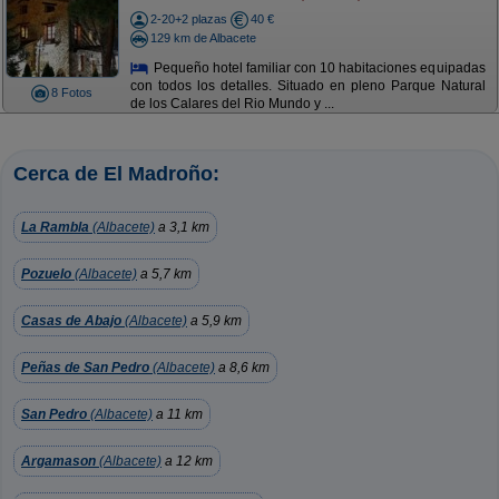
2-20+2 plazas
40 €
129 km de Albacete
Pequeño hotel familiar con 10 habitaciones equipadas
con todos los detalles. Situado en pleno Parque Natural
8 Fotos
de los Calares del Rio Mundo y ...
Cerca de El Madroño:
La Rambla
(Albacete)
a 3,1 km
Pozuelo
(Albacete)
a 5,7 km
Casas de Abajo
(Albacete)
a 5,9 km
Peñas de San Pedro
(Albacete)
a 8,6 km
San Pedro
(Albacete)
a 11 km
Argamason
(Albacete)
a 12 km