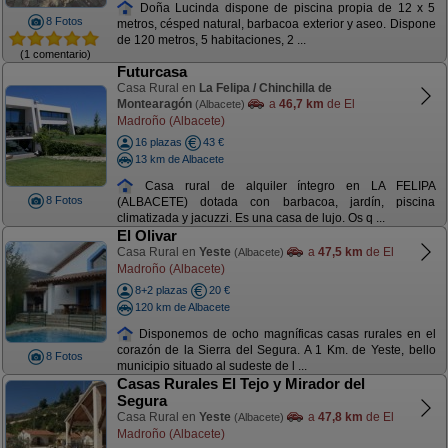
Doña Lucinda dispone de piscina propia de 12 x 5
8 Fotos
metros, césped natural, barbacoa exterior y aseo. Dispone
de 120 metros, 5 habitaciones, 2 ...
(1 comentario)
Futurcasa
Casa Rural en
La Felipa / Chinchilla de
Montearagón
a
46,7 km
de El
(Albacete)
Madroño (Albacete)
16 plazas
43 €
13 km de Albacete
Casa rural de alquiler íntegro en LA FELIPA
8 Fotos
(ALBACETE) dotada con barbacoa, jardín, piscina
climatizada y jacuzzi. Es una casa de lujo. Os q ...
El Olivar
Casa Rural en
Yeste
a
47,5 km
de El
(Albacete)
Madroño (Albacete)
8+2 plazas
20 €
120 km de Albacete
Disponemos de ocho magníficas casas rurales en el
corazón de la Sierra del Segura. A 1 Km. de Yeste, bello
8 Fotos
municipio situado al sudeste de l ...
Casas Rurales El Tejo y Mirador del
Segura
Casa Rural en
Yeste
a
47,8 km
de El
(Albacete)
Madroño (Albacete)