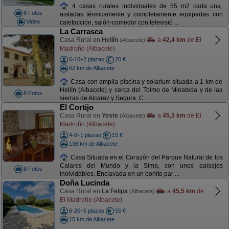
4 casas rurales individuales de 55 m2 cada una,
8 Fotos
aisladas térmicamente y completamente equipadas con
Video
calefacción, salón-comedor con televisió ...
La Carrasca
Casa Rural en
Hellín
a
42,4 km
de El
(Albacete)
Madroño (Albacete)
6-10+2 plazas
20 €
62 km de Albacete
Casa con amplia piscina y solarium situada a 1 km de
Hellín (Albacete) y cerca del Tolmo de Minateda y de las
8 Fotos
sierras de Alcaraz y Segura. C ...
El Cortijo
Casa Rural en
Yeste
a
45,3 km
de El
(Albacete)
Madroño (Albacete)
4-8+1 plazas
15 €
138 km de Albacete
Casa Situada en el Corazón del Parque Natural de los
Calares del Mundo y la Sima, con unos paisajes
8 Fotos
inolvidables. Enclavada en un bonito par ...
Doña Lucinda
Casa Rural en
La Felipa
a
45,5 km
de
(Albacete)
El Madroño (Albacete)
6-20+5 plazas
55 €
15 km de Albacete