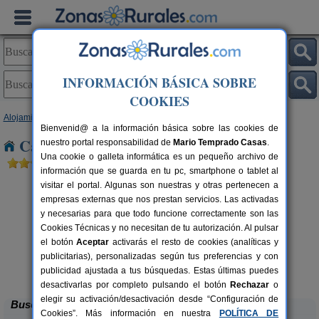
INFORMACIÓN BÁSICA SOBRE
COOKIES
Alojamientos
>
Castilla-La Mancha
>
Albacete
> Pradorredondo
Bienvenid@ a la información básica sobre las cookies de
Casas Rurales cerca de Pradorredondo
nuestro portal responsabilidad de
Mario Temprado Casas
.
Una cookie o galleta informática es un pequeño archivo de
información que se guarda en tu pc, smartphone o tablet al
visitar el portal. Algunas son nuestras y otras pertenecen a
empresas externas que nos prestan servicios. Las activadas
y necesarias para que todo funcione correctamente son las
Cookies Técnicas y no necesitan de tu autorización. Al pulsar
el botón
Aceptar
activarás el resto de cookies (analíticas y
Casas Rurales El Portillo Río
2-12+4 pers.
publicitarias), personalizadas según tus preferencias y con
19 €
Segura
rs.
desde
 €
publicidad ajustada a tus búsquedas. Estas últimas puedes
Yeste (Albacete)
desactivarlas por completo pulsando el botón
Rechazar
o
elegir su activación/desactivación desde “Configuración de
Buscar
Cookies”. Más información en nuestra
POLÍTICA DE