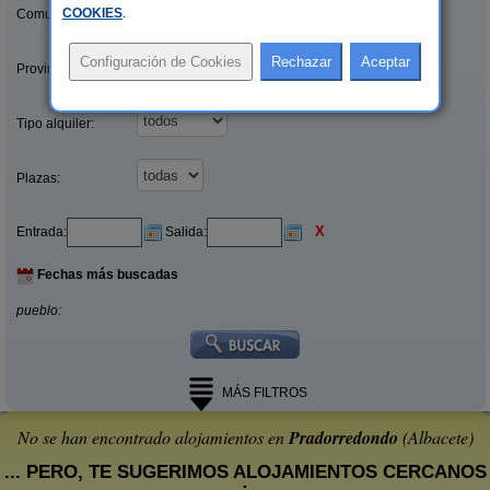
COOKIES
.
Comunidades:
Provincias/Islas:
Tipo alquiler:
Plazas:
X
Entrada:
Salida:
Fechas más buscadas
pueblo:
MÁS FILTROS
No se han encontrado alojamientos en
Pradorredondo
(Albacete)
... PERO, TE SUGERIMOS ALOJAMIENTOS CERCANOS
: