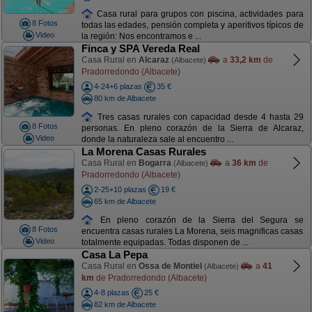
Casa rural para grupos con piscina, actividades para
8 Fotos
todas las edades, pensión completa y aperitivos típicos de
Video
la región: Nos encontramos e ...
Finca y SPA Vereda Real
Casa Rural en
Alcaraz
a
33,2 km
de
(Albacete)
Pradorredondo (Albacete)
4-24+6 plazas
35 €
80 km de Albacete
Tres casas rurales con capacidad desde 4 hasta 29
8 Fotos
personas. En pleno corazón de la Sierra de Alcaraz,
Video
donde la naturaleza sale al encuentro ...
La Morena Casas Rurales
Casa Rural en
Bogarra
a
36 km
de
(Albacete)
Pradorredondo (Albacete)
2-25+10 plazas
19 €
65 km de Albacete
En pleno corazón de la Sierra del Segura se
8 Fotos
encuentra casas rurales La Morena, seis magnificas casas
Video
totalmente equipadas. Todas disponen de ...
Casa La Pepa
Casa Rural en
Ossa de Montiel
a
41
(Albacete)
km
de Pradorredondo (Albacete)
4-8 plazas
25 €
82 km de Albacete