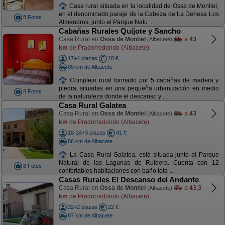
Casa rural situada en la localidad de Ossa de Montiel,
en el denominado paraje de la Cabeza de La Dehesa Los
8 Fotos
Almendros, junto al Parque Natu ...
Cabañas Rurales Quijote y Sancho
Casa Rural en
Ossa de Montiel
a
43
(Albacete)
km
de Pradorredondo (Albacete)
17+4 plazas
20 €
80 km de Albacete
Complejo rural formado por 5 cabañas de madera y
piedra, situadas en una pequeña urbanización en medio
8 Fotos
de la naturaleza donde el descanso y ...
Casa Rural Galatea
Casa Rural en
Ossa de Montiel
a
43
(Albacete)
km
de Pradorredondo (Albacete)
18-24+3 plazas
41 €
86 km de Albacete
La Casa Rural Galatea, está situada junto al Parque
Natural de las Lagunas de Ruidera. Cuenta con 12
8 Fotos
confortables habitaciones con baño tota ...
Casas Rurales El Descanso del Andante
Casa Rural en
Ossa de Montiel
a
43,3
(Albacete)
km
de Pradorredondo (Albacete)
32+2 plazas
22 €
87 km de Albacete