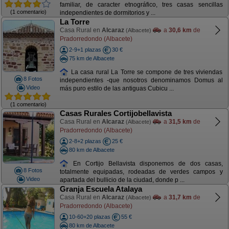
familiar, de caracter etnográfico, tres casas sencillas
(1 comentario)
independientes de dormitorios y ...
La Torre
Casa Rural en
Alcaraz
a
30,6 km
de
(Albacete)
Pradorredondo (Albacete)
2-9+1 plazas
30 €
75 km de Albacete
La casa rural La Torre se compone de tres viviendas
8 Fotos
independientes -que nosotros denominamos Domus al
Video
más puro estilo de las antiguas Cubicu ...
(1 comentario)
Casas Rurales Cortijobellavista
Casa Rural en
Alcaraz
a
31,5 km
de
(Albacete)
Pradorredondo (Albacete)
2-8+2 plazas
25 €
80 km de Albacete
En Cortijo Bellavista disponemos de dos casas,
8 Fotos
totalmente equipadas, rodeadas de verdes campos y
Video
apartada del bullicio de la ciudad, donde p ...
Granja Escuela Atalaya
Casa Rural en
Alcaraz
a
31,7 km
de
(Albacete)
Pradorredondo (Albacete)
10-60+20 plazas
55 €
80 km de Albacete