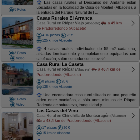
Las casas rurales El Descanso del Andante están
ubicadas en la localidad de Ossa de Montiel (Albacete), a
8 Fotos
la entrada del Parque Natural de l ...
Casas Rurales El Arranca
Casa Rural en
Riópar Viejo
a
45 km
(Albacete)
de Pradorredondo (Albacete)
4-16 plazas
23 €
125 km de Albacete
4 casas rurales individuales de 55 m2 cada una,
8 Fotos
aisladas térmicamente y completamente equipadas con
Video
calefacción, salón-comedor con televisió ...
Casa Rural La Caseta
Casa Rural en
Riópar
a
46,4 km
de
(Albacete)
Pradorredondo (Albacete)
8 plazas
28 €
138 km de Albacete
Una encantadora casa rural situada en una pequeña
8 Fotos
aldea entre montañas, a sólo unos minutos de Riópar.
Video
Rodeada de naturaleza, tranquilidad y ...
Las Casas del Vino
Casa Rural en
Chinchilla de Montearagón
(Albacete)
a
48,4 km
de Pradorredondo (Albacete)
17 plazas
30 €
15 km de Albacete