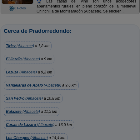
Las casas del vino son unos acogedores
apartamentos rurales, en pleno corazón de la medieval
8 Fotos
Chinchilla de Montearagón (Albacete). Se encuen ...
Cerca de Pradorredondo:
Tiriez
(Albacete)
a 1,8 km
El Jardín
(Albacete)
a 9 km
Lezuza
(Albacete)
a 9,2 km
Vandelaras de Abajo
(Albacete)
a 9,6 km
San Pedro
(Albacete)
a 10,8 km
Balazote
(Albacete)
a 11,5 km
Casas de Lázaro
(Albacete)
a 13,5 km
Los Chospes
(Albacete)
a 14,4 km