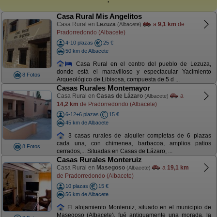
Casa Rural Mis Angelitos
Casa Rural en
Lezuza
a
9,1 km
de
(Albacete)
Pradorredondo (Albacete)
4-10 plazas
25 €
50 km de Albacete
Casa Rural en el centro del pueblo de Lezuza,
donde está el maravilloso y espectacular Yacimiento
8 Fotos
Arqueológico de Libisosa, compuesta de 5 d ...
Casas Rurales Montemayor
Casa Rural en
Casas de Lázaro
a
(Albacete)
14,2 km
de Pradorredondo (Albacete)
6-12+6 plazas
15 €
45 km de Albacete
3 casas rurales de alquiler completas de 6 plazas
cada una, con chimenea, barbacoa, amplios patios
8 Fotos
cerrados,... Situadas en Casas de Lázaro, ...
Casas Rurales Monteruiz
Casa Rural en
Masegoso
a
19,1 km
(Albacete)
de Pradorredondo (Albacete)
10 plazas
15 €
56 km de Albacete
El alojamiento Monteruiz, situado en el municipio de
Masegoso (Albacete), fué antiguamente una morada, la