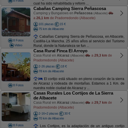
8 Fotos
cual ha sido rehabilitada y reform ...
Cabañas Camping Sierra Peñascosa
Camping y Bungalows en
Peñascosa
(Albacete)
a
26,1 km
de Pradorredondo (Albacete)
101 plazas
15 €
75 km de Albacete
Cabañas Camping Sierra de Peñascosa, en Albacete,
8 Fotos
Castilla-La Mancha. 25 años años al servicio del Turismo
Video
Rural, donde la Naturaleza se fun ...
Casa Rural Finca El Arroyo
Casa Rural en
Alcaraz
a
29,3 km
de
(Albacete)
Pradorredondo (Albacete)
2-26 plazas
18 €
78 km de Albacete
El cortijo está situado en pleno corazón de la sierra
de Alcaraz y rodeada de montañas. Estamos a 1 Km. de
8 Fotos
nuestra noble ciudad de Alcaraz y ...
Casas Rurales Los Cortijos de La Sierra
de Albacete
Casa Rural en
Alcaraz
a
29,7 km
de
(Albacete)
Pradorredondo (Albacete)
2-16+2 plazas
30 €
70 km de Albacete
8 Fotos
Los Cortijos, es la adaptación de un antiguo cortijo