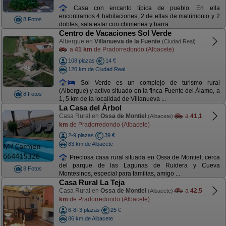
Casa con encanto típica de pueblo. En ella
encontramos 4 habitaciones, 2 de ellas de matrimonio y 2
8 Fotos
dobles, sala estar con chimenea y barra ...
Centro de Vacaciones Sol Verde
Albergue en
Villanueva de la Fuente
(Ciudad Real)
a
41 km
de Pradorredondo (Albacete)
108 plazas
14 €
120 km de Ciudad Real
Sol Verde es un complejo de turismo rural
(Albergue) y activo situado en la finca Fuente del Álamo, a
8 Fotos
1, 5 km de la localidad de Villanueva ...
La Casa del Árbol
Casa Rural en
Ossa de Montiel
a
41,1
(Albacete)
km
de Pradorredondo (Albacete)
2-9 plazas
39 €
83 km de Albacete
Preciosa casa rural situada en Ossa de Montiel, cerca
del parque de las Lagunas de Ruidera y Cueva
8 Fotos
Montesinos, especial para familias, amigo ...
Casa Rural La Teja
Casa Rural en
Ossa de Montiel
a
42,5
(Albacete)
km
de Pradorredondo (Albacete)
6-8+3 plazas
25 €
86 km de Albacete