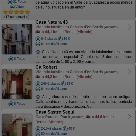
31 Fotos
de agua ubicado en el Valle de Guadalest a pocos metros
Video
de su rio, situada en un entorn ...
(17 comentarios)
Casa Natura 43
Vivienda turística en
Callosa d´en Sarrià
(Alicante)
a
44,1 km
de Bernia (Alicante)
6+2 plazas
30 €
64 km de Alicante
Casa Natura 43 es una vivienda totalmetne restaurada
con un encanto especial. Cuenta con 3 dormitorios con
8 Fotos
cama doble de 1. 80 x 2. 00 y bañ ...
Ca Robert
Vivienda turística en
Callosa d´en Sarrià
(Alicante)
a
44,2 km
de Bernia (Alicante)
2-8+2 plazas
25 €
64 km de Alicante
Acogedora casa de pueblo en pleno casco antiguo.
Calle céntrica muy tranquila, sin apenas tráfico, perfecta
8 Fotos
para descanso y desconexión. A 5 ...
Casa Sastre Segui
Casa Rural en
Patró
a
44,6 km
de
(Alicante)
Bernia (Alicante)
2-10+2 plazas
40 €
80 km de Alicante