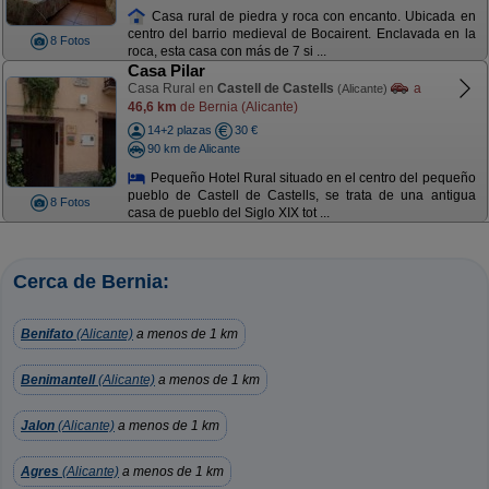
Casa rural de piedra y roca con encanto. Ubicada en
centro del barrio medieval de Bocairent. Enclavada en la
8 Fotos
roca, esta casa con más de 7 si ...
Casa Pilar
Casa Rural en
Castell de Castells
a
(Alicante)
46,6 km
de Bernia (Alicante)
14+2 plazas
30 €
90 km de Alicante
Pequeño Hotel Rural situado en el centro del pequeño
pueblo de Castell de Castells, se trata de una antigua
8 Fotos
casa de pueblo del Siglo XIX tot ...
Cerca de Bernia:
Benifato
(Alicante)
a menos de 1 km
Benimantell
(Alicante)
a menos de 1 km
Jalon
(Alicante)
a menos de 1 km
Agres
(Alicante)
a menos de 1 km