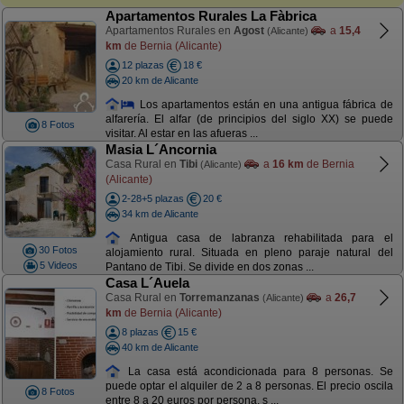
Apartamentos Rurales La Fàbrica
Apartamentos Rurales en
Agost
a
15,4
(Alicante)
km
de Bernia (Alicante)
12 plazas
18 €
20 km de Alicante
Los apartamentos están en una antigua fábrica de
alfarería. El alfar (de principios del siglo XX) se puede
8 Fotos
visitar. Al estar en las afueras ...
Masia L´Ancornia
Casa Rural en
Tibi
a
16 km
de Bernia
(Alicante)
(Alicante)
2-28+5 plazas
20 €
34 km de Alicante
Antigua casa de labranza rehabilitada para el
30 Fotos
alojamiento rural. Situada en pleno paraje natural del
5 Videos
Pantano de Tibi. Se divide en dos zonas ...
Casa L´Auela
Casa Rural en
Torremanzanas
a
26,7
(Alicante)
km
de Bernia (Alicante)
8 plazas
15 €
40 km de Alicante
La casa está acondicionada para 8 personas. Se
puede optar el alquiler de 2 a 8 personas. El precio oscila
8 Fotos
entre 8 a 20 euros por persona, s ...