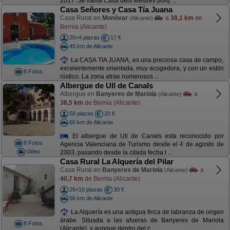
2017. Se llama Casa dels Mestres porq ...
Casa Señores y Casa Tía Juana
Casa Rural en
Monóvar
a
38,1 km
de
(Alicante)
Bernia (Alicante)
20+4 plazas
17 €
45 km de Alicante
La CASA TIA JUANA, es una preciosa casa de campo,
excelentemente orientada, muy acogedora, y con un estilo
8 Fotos
rústico. La zona atrae numerosos ...
Albergue de Ull de Canals
Albergue en
Banyeres de Mariola
a
(Alicante)
38,5 km
de Bernia (Alicante)
58 plazas
20 €
60 km de Alicante
El albergue de Ull de Canals esta reconocido por
8 Fotos
Agencia Valenciana de Turismo desde el 4 de agosto de
Video
2003, pasando desde la citada fecha l ...
Casa Rural La Alquería del Pilar
Casa Rural en
Banyeres de Mariola
a
(Alicante)
40,7 km
de Bernia (Alicante)
26+10 plazas
30 €
56 km de Alicante
La Alquería es una antigua finca de labranza de origen
árabe. Situada a las afueras de Banyeres de Mariola
8 Fotos
(Alicante), y aunque dentro del c ...