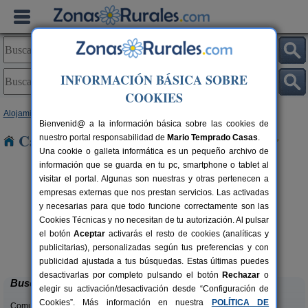
INFORMACIÓN BÁSICA SOBRE
COOKIES
Alojamientos
>
Comunidad Valenciana
>
Alicante
> Bernia
Bienvenid@ a la información básica sobre las cookies de
Casas Rurales cerca de Bernia
nuestro portal responsabilidad de
Mario Temprado Casas
.
Una cookie o galleta informática es un pequeño archivo de
información que se guarda en tu pc, smartphone o tablet al
visitar el portal. Algunas son nuestras y otras pertenecen a
empresas externas que nos prestan servicios. Las activadas
y necesarias para que todo funcione correctamente son las
Cookies Técnicas y no necesitan de tu autorización. Al pulsar
el botón
Aceptar
activarás el resto de cookies (analíticas y
Masia L´Ancornia
rs.
2-28+5 pers.
publicitarias), personalizadas según tus preferencias y con
 €
20 €
Tibi (Alicante)
desde
publicidad ajustada a tus búsquedas. Estas últimas puedes
desactivarlas por completo pulsando el botón
Rechazar
o
Buscar
elegir su activación/desactivación desde “Configuración de
Cookies”. Más información en nuestra
POLÍTICA DE
Comunidades: