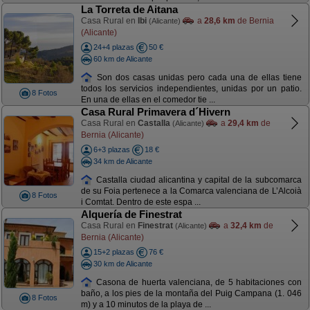
La Torreta de Aitana
Casa Rural en
Ibi
a
28,6 km
de Bernia
(Alicante)
(Alicante)
24+4 plazas
50 €
60 km de Alicante
Son dos casas unidas pero cada una de ellas tiene
todos los servicios independientes, unidas por un patio.
8 Fotos
En una de ellas en el comedor tie ...
Casa Rural Primavera d´Hivern
Casa Rural en
Castalla
a
29,4 km
de
(Alicante)
Bernia (Alicante)
6+3 plazas
18 €
34 km de Alicante
Castalla ciudad alicantina y capital de la subcomarca
de su Foia pertenece a la Comarca valenciana de L’Alcoià
8 Fotos
i Comtat. Dentro de este espa ...
Alquería de Finestrat
Casa Rural en
Finestrat
a
32,4 km
de
(Alicante)
Bernia (Alicante)
15+2 plazas
76 €
30 km de Alicante
Casona de huerta valenciana, de 5 habitaciones con
baño, a los pies de la montaña del Puig Campana (1. 046
8 Fotos
m) y a 10 minutos de la playa de ...