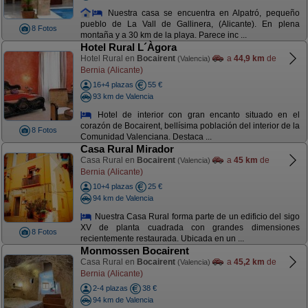
Nuestra casa se encuentra en Alpatró, pequeño
pueblo de La Vall de Gallinera, (Alicante). En plena
8 Fotos
montaña y a 30 km de la playa. Parece inc ...
Hotel Rural L´Àgora
Hotel Rural en
Bocairent
a
44,9 km
de
(Valencia)
Bernia (Alicante)
16+4 plazas
55 €
93 km de Valencia
Hotel de interior con gran encanto situado en el
corazón de Bocairent, bellísima población del interior de la
8 Fotos
Comunidad Valenciana. Destaca ...
Casa Rural Mirador
Casa Rural en
Bocairent
a
45 km
de
(Valencia)
Bernia (Alicante)
10+4 plazas
25 €
94 km de Valencia
Nuestra Casa Rural forma parte de un edificio del sigo
XV de planta cuadrada con grandes dimensiones
8 Fotos
recientemente restaurada. Ubicada en un ...
Monmossen Bocairent
Casa Rural en
Bocairent
a
45,2 km
de
(Valencia)
Bernia (Alicante)
2-4 plazas
38 €
94 km de Valencia