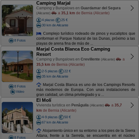
Camping Marjal
Camping y Bungalows en
Guardamar del Segura
a
35,1 km
de Bernia (Alicante)
(Alicante)
4 plazas
25 €
30 km de Alicante
Complejo turístico rodeado de pinos y eucaliptos que
conforman el Parque Natural de las Dunas, próximo a las
8 Fotos
playas de arena fina de más de ...
Marjal Costa Blanca Eco Camping
Resort
Camping y Bungalows en
Crevillente
a
(Alicante)
35,5 km
de Bernia (Alicante)
2-5 plazas
22 €
35 km de Alicante
Marjal Costa Blanca es uno de los Campings Resorts
8 Fotos
más modernos de Europa. Con unas instalaciones de
Video
gran calidad, un clima privilegiado y u ...
El Molí
Vivienda turística en
Penáguila
a
35,7
(Alicante)
km
de Bernia (Alicante)
4-9 plazas
50 €
67 km de Alicante
Alojamiento único en su entorno a los pies de la Sierra
Aitana, frente a la Serreta, se encuentra en el núcleo
8 Fotos