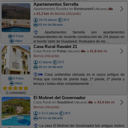
Apartamentos Serrella
Apartamentos Rurales en
Benimantell
(Alicante)
a
41,3 km
de Bernia (Alicante)
16+16 plazas
35 €
65 km de Alicante
Apartamentos Serrella son apartamentos
8 Fotos
independientes de reciente construcción de 2/4 plazas en
Video
el bonito Valle de Guadalest. Rodeados de mo ...
Casa Rural Ravalet 21
Casa Rural en
Polop
a
41,8 km
de
(Alicante)
Bernia (Alicante)
12 plazas
25 €
48 km de Alicante
Casa unifamiliar ubicada en el casco antiguo de
8 Fotos
Polop que consta de planta baja, 1ª planta, 2ª planta y
Video
terraza ( todas ellas completamente ...
(1 comentario)
El Molinet del Governador
Casa Rural en
Guadalest
a
43,4 km
de
(Alicante)
Bernia (Alicante)
2-21+2 plazas
28 €
50 km de Alicante
La casa El Molinet del Governador fué antiguo molino