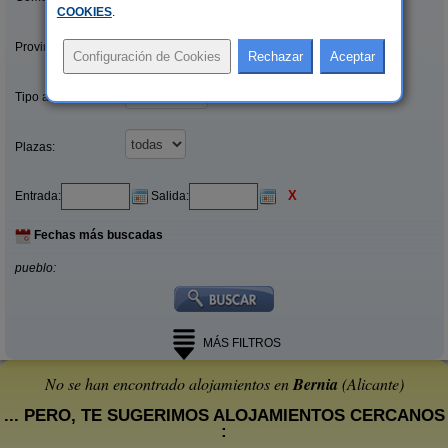
COOKIES
.
Provincias/Islas:
Tipo alquiler:
Plazas:
X
Entrada:
Salida:
Fechas más buscadas
pueblo:
MÁS FILTROS
No se han encontrado alojamientos en
Bernia
(Alicante)
... PERO, TE SUGERIMOS ALOJAMIENTOS CERCANOS
: