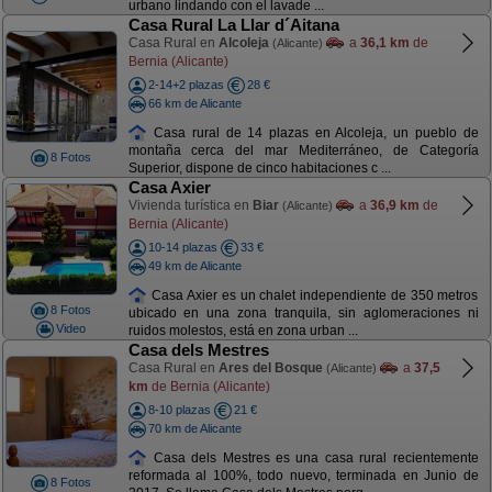
urbano lindando con el lavade ...
Casa Rural La Llar d´Aitana
Casa Rural en
Alcoleja
a
36,1 km
de
(Alicante)
Bernia (Alicante)
2-14+2 plazas
28 €
66 km de Alicante
Casa rural de 14 plazas en Alcoleja, un pueblo de
montaña cerca del mar Mediterráneo, de Categoría
8 Fotos
Superior, dispone de cinco habitaciones c ...
Casa Axier
Vivienda turística en
Biar
a
36,9 km
de
(Alicante)
Bernia (Alicante)
10-14 plazas
33 €
49 km de Alicante
Casa Axier es un chalet independiente de 350 metros
8 Fotos
ubicado en una zona tranquila, sin aglomeraciones ni
Video
ruidos molestos, está en zona urban ...
Casa dels Mestres
Casa Rural en
Ares del Bosque
a
37,5
(Alicante)
km
de Bernia (Alicante)
8-10 plazas
21 €
70 km de Alicante
Casa dels Mestres es una casa rural recientemente
reformada al 100%, todo nuevo, terminada en Junio de
8 Fotos