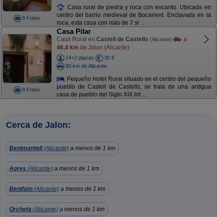
Casa rural de piedra y roca con encanto. Ubicada en
centro del barrio medieval de Bocairent. Enclavada en la
8 Fotos
roca, esta casa con más de 7 si ...
Casa Pilar
Casa Rural en
Castell de Castells
a
(Alicante)
46,4 km
de Jalon (Alicante)
14+2 plazas
30 €
90 km de Alicante
Pequeño Hotel Rural situado en el centro del pequeño
pueblo de Castell de Castells, se trata de una antigua
8 Fotos
casa de pueblo del Siglo XIX tot ...
Cerca de Jalon:
Benimantell
(Alicante)
a menos de 1 km
Agres
(Alicante)
a menos de 1 km
Benifato
(Alicante)
a menos de 1 km
Orcheta
(Alicante)
a menos de 1 km