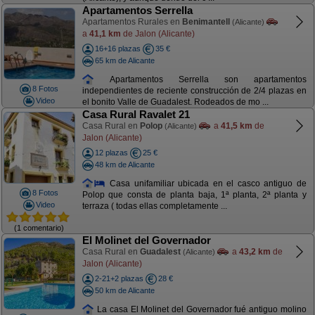
Apartamentos Serrella
Apartamentos Rurales en
Benimantell
(Alicante)
a
41,1 km
de Jalon (Alicante)
16+16 plazas
35 €
65 km de Alicante
Apartamentos Serrella son apartamentos
8 Fotos
independientes de reciente construcción de 2/4 plazas en
Video
el bonito Valle de Guadalest. Rodeados de mo ...
Casa Rural Ravalet 21
Casa Rural en
Polop
a
41,5 km
de
(Alicante)
Jalon (Alicante)
12 plazas
25 €
48 km de Alicante
Casa unifamiliar ubicada en el casco antiguo de
8 Fotos
Polop que consta de planta baja, 1ª planta, 2ª planta y
Video
terraza ( todas ellas completamente ...
(1 comentario)
El Molinet del Governador
Casa Rural en
Guadalest
a
43,2 km
de
(Alicante)
Jalon (Alicante)
2-21+2 plazas
28 €
50 km de Alicante
La casa El Molinet del Governador fué antiguo molino