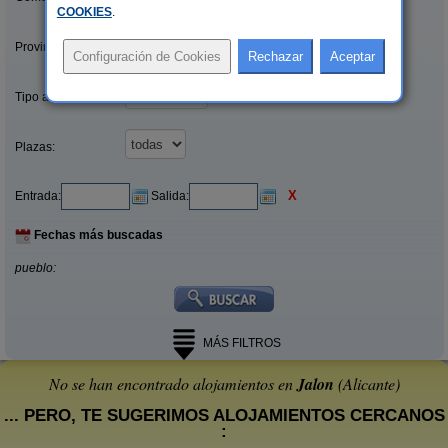
COOKIES
.
Provincias/Islas:
Tipo alquiler:
Plazas:
X
Entrada:
Salida:
Fechas más buscadas
pueblo:
MÁS FILTROS
No se han encontrado alojamientos en
Jalon
(Alicante)
... PERO, TE SUGERIMOS ALOJAMIENTOS CERCANOS
: