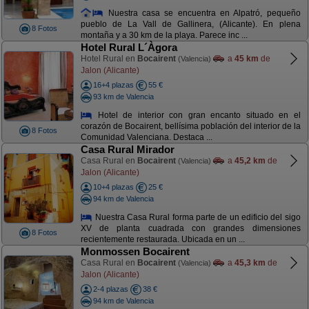
Nuestra casa se encuentra en Alpatró, pequeño
pueblo de La Vall de Gallinera, (Alicante). En plena
8 Fotos
montaña y a 30 km de la playa. Parece inc ...
Hotel Rural L´Àgora
Hotel Rural en
Bocairent
a
45 km
de
(Valencia)
Jalon (Alicante)
16+4 plazas
55 €
93 km de Valencia
Hotel de interior con gran encanto situado en el
corazón de Bocairent, bellísima población del interior de la
8 Fotos
Comunidad Valenciana. Destaca ...
Casa Rural Mirador
Casa Rural en
Bocairent
a
45,2 km
de
(Valencia)
Jalon (Alicante)
10+4 plazas
25 €
94 km de Valencia
Nuestra Casa Rural forma parte de un edificio del sigo
XV de planta cuadrada con grandes dimensiones
8 Fotos
recientemente restaurada. Ubicada en un ...
Monmossen Bocairent
Casa Rural en
Bocairent
a
45,3 km
de
(Valencia)
Jalon (Alicante)
2-4 plazas
38 €
94 km de Valencia