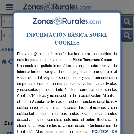
INFORMACIÓN BÁSICA SOBRE
COOKIES
Alojamientos
>
Comunidad Valenciana
>
Alicante
> Jalon
Bienvenid@ a la información básica sobre las cookies de
Casas Rurales cerca de Jalon
nuestro portal responsabilidad de
Mario Temprado Casas
.
Una cookie o galleta informática es un pequeño archivo de
información que se guarda en tu pc, smartphone o tablet al
visitar el portal. Algunas son nuestras y otras pertenecen a
empresas externas que nos prestan servicios. Las activadas
y necesarias para que todo funcione correctamente son las
Cookies Técnicas y no necesitan de tu autorización. Al pulsar
el botón
Aceptar
activarás el resto de cookies (analíticas y
Masia L´Ancornia
rs.
2-28+5 pers.
publicitarias), personalizadas según tus preferencias y con
 €
20 €
Tibi (Alicante)
desde
publicidad ajustada a tus búsquedas. Estas últimas puedes
desactivarlas por completo pulsando el botón
Rechazar
o
Buscar
elegir su activación/desactivación desde “Configuración de
Cookies”. Más información en nuestra
POLÍTICA DE
Comunidades: