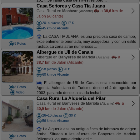
2017. Se llama Casa dels Mestres porq ...
Casa Señores y Casa Tía Juana
Casa Rural en
Monóvar
a
38,6 km
de
(Alicante)
Jalon (Alicante)
20+4 plazas
17 €
45 km de Alicante
La CASA TIA JUANA, es una preciosa casa de campo,
excelentemente orientada, muy acogedora, y con un estilo
8 Fotos
rústico. La zona atrae numerosos ...
Albergue de Ull de Canals
Albergue en
Banyeres de Mariola
a
(Alicante)
38,7 km
de Jalon (Alicante)
58 plazas
20 €
60 km de Alicante
El albergue de Ull de Canals esta reconocido por
8 Fotos
Agencia Valenciana de Turismo desde el 4 de agosto de
Video
2003, pasando desde la citada fecha l ...
Casa Rural La Alquería del Pilar
Casa Rural en
Banyeres de Mariola
a
(Alicante)
40,9 km
de Jalon (Alicante)
26+10 plazas
30 €
56 km de Alicante
La Alquería es una antigua finca de labranza de origen
árabe. Situada a las afueras de Banyeres de Mariola
8 Fotos
(Alicante), y aunque dentro del c ...