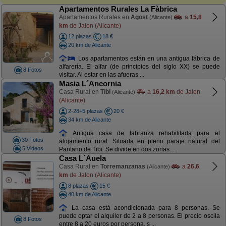
Apartamentos Rurales La Fàbrica
Apartamentos Rurales en
Agost
a
15,8
(Alicante)
km
de Jalon (Alicante)
12 plazas
18 €
20 km de Alicante
Los apartamentos están en una antigua fábrica de
alfarería. El alfar (de principios del siglo XX) se puede
8 Fotos
visitar. Al estar en las afueras ...
Masia L´Ancornia
Casa Rural en
Tibi
a
16,2 km
de Jalon
(Alicante)
(Alicante)
2-28+5 plazas
20 €
34 km de Alicante
Antigua casa de labranza rehabilitada para el
30 Fotos
alojamiento rural. Situada en pleno paraje natural del
5 Videos
Pantano de Tibi. Se divide en dos zonas ...
Casa L´Auela
Casa Rural en
Torremanzanas
a
26,6
(Alicante)
km
de Jalon (Alicante)
8 plazas
15 €
40 km de Alicante
La casa está acondicionada para 8 personas. Se
puede optar el alquiler de 2 a 8 personas. El precio oscila
8 Fotos
entre 8 a 20 euros por persona, s ...