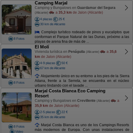
Camping Marjal
Camping y Bungalows en
Guardamar del Segura
a
35,3 km
de Jalon (Alicante)
(Alicante)
4 plazas
25 €
30 km de Alicante
Complejo turístico rodeado de pinos y eucaliptos que
conforman el Parque Natural de las Dunas, próximo a las
8 Fotos
playas de arena fina de más de ...
El Molí
Vivienda turística en
Penáguila
a
35,6
(Alicante)
km
de Jalon (Alicante)
4-9 plazas
50 €
67 km de Alicante
Alojamiento único en su entorno a los pies de la Sierra
Aitana, frente a la Serreta, se encuentra en el núcleo
8 Fotos
urbano lindando con el lavade ...
Marjal Costa Blanca Eco Camping
Resort
Camping y Bungalows en
Crevillente
a
(Alicante)
35,9 km
de Jalon (Alicante)
2-5 plazas
22 €
35 km de Alicante
Marjal Costa Blanca es uno de los Campings Resorts
8 Fotos
más modernos de Europa. Con unas instalaciones de
Video