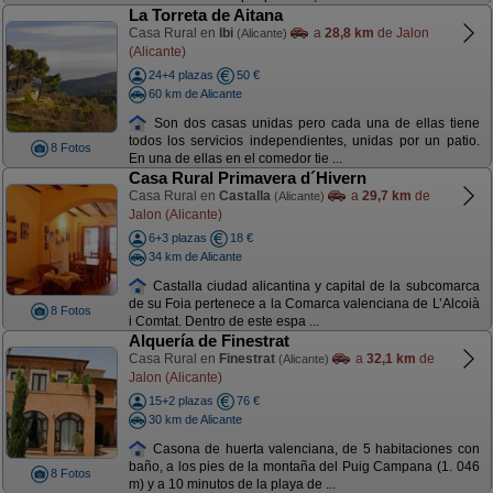
La Torreta de Aitana
Casa Rural en
Ibi
a
28,8 km
de Jalon
(Alicante)
(Alicante)
24+4 plazas
50 €
60 km de Alicante
Son dos casas unidas pero cada una de ellas tiene
todos los servicios independientes, unidas por un patio.
8 Fotos
En una de ellas en el comedor tie ...
Casa Rural Primavera d´Hivern
Casa Rural en
Castalla
a
29,7 km
de
(Alicante)
Jalon (Alicante)
6+3 plazas
18 €
34 km de Alicante
Castalla ciudad alicantina y capital de la subcomarca
de su Foia pertenece a la Comarca valenciana de L’Alcoià
8 Fotos
i Comtat. Dentro de este espa ...
Alquería de Finestrat
Casa Rural en
Finestrat
a
32,1 km
de
(Alicante)
Jalon (Alicante)
15+2 plazas
76 €
30 km de Alicante
Casona de huerta valenciana, de 5 habitaciones con
baño, a los pies de la montaña del Puig Campana (1. 046
8 Fotos
m) y a 10 minutos de la playa de ...