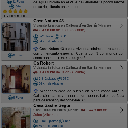
31 Fotos
de agua ubicado en el Valle de Guadalest a pocos metros
Video
de su rio, situada en un entorn ...
(17 comentarios)
Casa Natura 43
Vivienda turística en
Callosa d´en Sarrià
(Alicante)
a
43,8 km
de Jalon (Alicante)
6+2 plazas
30 €
64 km de Alicante
Casa Natura 43 es una vivienda totalmetne restaurada
con un encanto especial. Cuenta con 3 dormitorios con
8 Fotos
cama doble de 1. 80 x 2. 00 y bañ ...
Ca Robert
Vivienda turística en
Callosa d´en Sarrià
(Alicante)
a
43,9 km
de Jalon (Alicante)
2-8+2 plazas
25 €
64 km de Alicante
Acogedora casa de pueblo en pleno casco antiguo.
Calle céntrica muy tranquila, sin apenas tráfico, perfecta
8 Fotos
para descanso y desconexión. A 5 ...
Casa Sastre Segui
Casa Rural en
Patró
a
44,5 km
de
(Alicante)
Jalon (Alicante)
2-10+2 plazas
40 €
80 km de Alicante