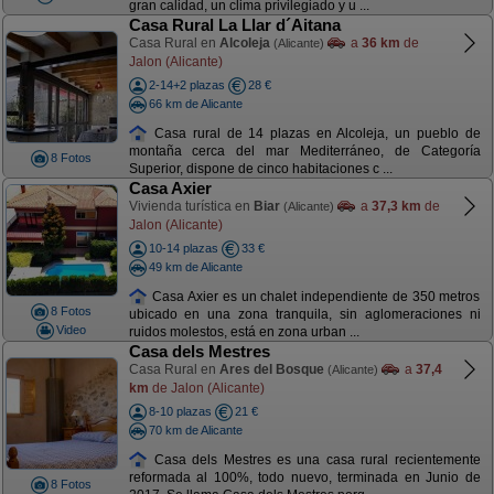
gran calidad, un clima privilegiado y u ...
Casa Rural La Llar d´Aitana
Casa Rural en
Alcoleja
a
36 km
de
(Alicante)
Jalon (Alicante)
2-14+2 plazas
28 €
66 km de Alicante
Casa rural de 14 plazas en Alcoleja, un pueblo de
montaña cerca del mar Mediterráneo, de Categoría
8 Fotos
Superior, dispone de cinco habitaciones c ...
Casa Axier
Vivienda turística en
Biar
a
37,3 km
de
(Alicante)
Jalon (Alicante)
10-14 plazas
33 €
49 km de Alicante
Casa Axier es un chalet independiente de 350 metros
8 Fotos
ubicado en una zona tranquila, sin aglomeraciones ni
Video
ruidos molestos, está en zona urban ...
Casa dels Mestres
Casa Rural en
Ares del Bosque
a
37,4
(Alicante)
km
de Jalon (Alicante)
8-10 plazas
21 €
70 km de Alicante
Casa dels Mestres es una casa rural recientemente
reformada al 100%, todo nuevo, terminada en Junio de
8 Fotos