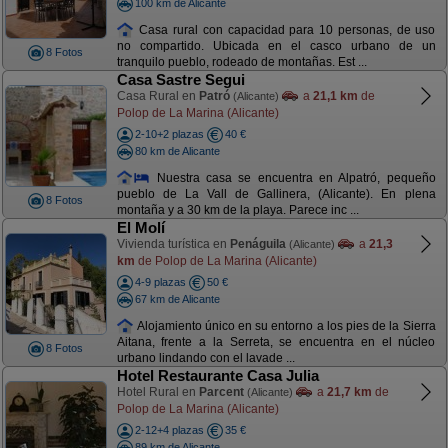
100 km de Alicante
Casa rural con capacidad para 10 personas, de uso
no compartido. Ubicada en el casco urbano de un
8 Fotos
tranquilo pueblo, rodeado de montañas. Est ...
Casa Sastre Segui
Casa Rural en
Patró
a
21,1 km
de
(Alicante)
Polop de La Marina (Alicante)
2-10+2 plazas
40 €
80 km de Alicante
Nuestra casa se encuentra en Alpatró, pequeño
pueblo de La Vall de Gallinera, (Alicante). En plena
8 Fotos
montaña y a 30 km de la playa. Parece inc ...
El Molí
Vivienda turística en
Penáguila
a
21,3
(Alicante)
km
de Polop de La Marina (Alicante)
4-9 plazas
50 €
67 km de Alicante
Alojamiento único en su entorno a los pies de la Sierra
Aitana, frente a la Serreta, se encuentra en el núcleo
8 Fotos
urbano lindando con el lavade ...
Hotel Restaurante Casa Julia
Hotel Rural en
Parcent
a
21,7 km
de
(Alicante)
Polop de La Marina (Alicante)
2-12+4 plazas
35 €
89 km de Alicante