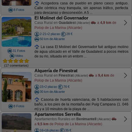
Acogedora casa de pueblo en pleno casco antiguo.
Calle céntrica muy tranquila, sin apenas tráfico, perfecta
8 Fotos
para descanso y desconexión. A 5 ...
El Molinet del Governador
Casa Rural en
Guadalest
a
4,9 km
de
(Alicante)
Polop de La Marina (Alicante)
2-21+2 plazas
28 €
50 km de Alicante
La casa El Molinet del Governador fué antiguo molino
31 Fotos
de agua ubicado en el Valle de Guadalest a pocos metros
Video
de su rio, situada en un entorn ...
(17 comentarios)
Alquería de Finestrat
Casa Rural en
Finestrat
a
9,4 km
de
(Alicante)
Polop de La Marina (Alicante)
15+2 plazas
76 €
30 km de Alicante
Casona de huerta valenciana, de 5 habitaciones con
baño, a los pies de la montaña del Puig Campana (1. 046
8 Fotos
m) y a 10 minutos de la playa de ...
Apartamentos Serrella
Apartamentos Rurales en
Benimantell
(Alicante)
a
9,5 km
de Polop de La Marina (Alicante)
16+16 plazas
35 €