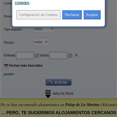
COOKIES
.
Comunidades:
Provincias/Islas:
Tipo alquiler:
Plazas:
X
Entrada:
Salida:
Fechas más buscadas
pueblo:
MÁS FILTROS
No se han encontrado alojamientos en
Polop de La Marina
(Alicante)
... PERO, TE SUGERIMOS ALOJAMIENTOS CERCANOS
: