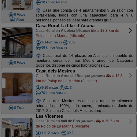
98 km de Alicante
Casa que consta de 4 apartamentos y un salón con
8 Fotos
sofás-cama, todos con una capacidad para 4 y 6
Video
personas, por eso es ideal para grandes grup ...
Casa Rural La Llar d´Aitana
Casa Rural en
Alcoleja
a
18,7 km
de
(Alicante)
Polop de La Marina (Alicante)
2-14+2 plazas
28 €
66 km de Alicante
Casa rural de 14 plazas en Alcoleja, un pueblo de
montaña cerca del mar Mediterráneo, de Categoría
8 Fotos
Superior, dispone de cinco habitaciones c ...
Casa dels Mestres
Casa Rural en
Ares del Bosque
a
18,8
(Alicante)
km
de Polop de La Marina (Alicante)
8-10 plazas
21 €
70 km de Alicante
Casa dels Mestres es una casa rural recientemente
reformada al 100%, todo nuevo, terminada en Junio de
8 Fotos
2017. Se llama Casa dels Mestres porq ...
Les Vicentes
Casa Rural en
Vall de Ebo
a
20,5 km
(Alicante)
de Polop de La Marina (Alicante)
4-9+2 plazas
30 €