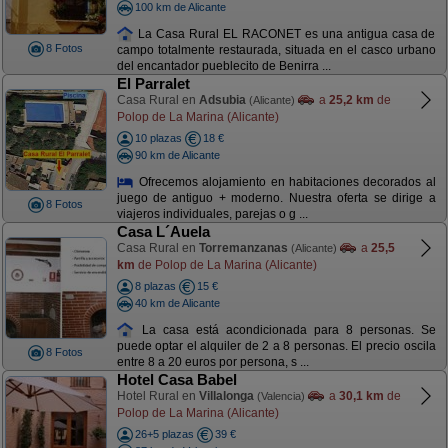
100 km de Alicante
La Casa Rural EL RACONET es una antigua casa de
8 Fotos
campo totalmente restaurada, situada en el casco urbano
del encantador pueblecito de Benirra ...
El Parralet
Casa Rural en
Adsubia
a
25,2 km
de
(Alicante)
Polop de La Marina (Alicante)
10 plazas
18 €
90 km de Alicante
Ofrecemos alojamiento en habitaciones decorados al
juego de antiguo + moderno. Nuestra oferta se dirige a
8 Fotos
viajeros individuales, parejas o g ...
Casa L´Auela
Casa Rural en
Torremanzanas
a
25,5
(Alicante)
km
de Polop de La Marina (Alicante)
8 plazas
15 €
40 km de Alicante
La casa está acondicionada para 8 personas. Se
puede optar el alquiler de 2 a 8 personas. El precio oscila
8 Fotos
entre 8 a 20 euros por persona, s ...
Hotel Casa Babel
Hotel Rural en
Villalonga
a
30,1 km
de
(Valencia)
Polop de La Marina (Alicante)
26+5 plazas
39 €