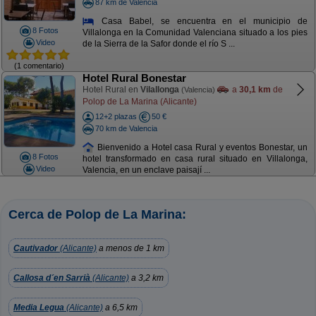
87 km de Valencia
Casa Babel, se encuentra en el municipio de
8 Fotos
Villalonga en la Comunidad Valenciana situado a los pies
Video
de la Sierra de la Safor donde el río S ...
(1 comentario)
Hotel Rural Bonestar
Hotel Rural en
Vilallonga
a
30,1 km
de
(Valencia)
Polop de La Marina (Alicante)
12+2 plazas
50 €
70 km de Valencia
Bienvenido a Hotel casa Rural y eventos Bonestar, un
8 Fotos
hotel transformado en casa rural situado en Villalonga,
Video
Valencia, en un enclave paisají ...
Cerca de Polop de La Marina:
Cautivador
(Alicante)
a menos de 1 km
Callosa d´en Sarrià
(Alicante)
a 3,2 km
Media Legua
(Alicante)
a 6,5 km