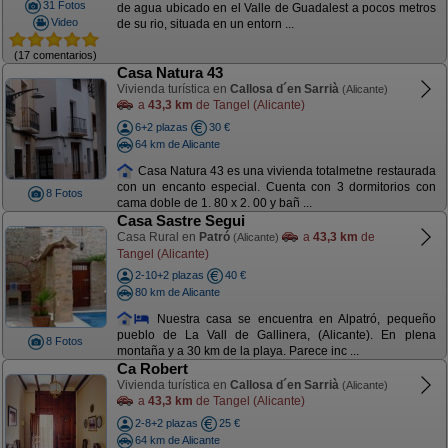
31 Fotos
de agua ubicado en el Valle de Guadalest a pocos metros
Video
de su rio, situada en un entorn ...
(17 comentarios)
Casa Natura 43
Vivienda turística en
Callosa d´en Sarrià
(Alicante)
a
43,3 km
de Tangel (Alicante)
6+2 plazas
30 €
64 km de Alicante
Casa Natura 43 es una vivienda totalmetne restaurada
con un encanto especial. Cuenta con 3 dormitorios con
8 Fotos
cama doble de 1. 80 x 2. 00 y bañ ...
Casa Sastre Segui
Casa Rural en
Patró
a
43,3 km
de
(Alicante)
Tangel (Alicante)
2-10+2 plazas
40 €
80 km de Alicante
Nuestra casa se encuentra en Alpatró, pequeño
pueblo de La Vall de Gallinera, (Alicante). En plena
8 Fotos
montaña y a 30 km de la playa. Parece inc ...
Ca Robert
Vivienda turística en
Callosa d´en Sarrià
(Alicante)
a
43,3 km
de Tangel (Alicante)
2-8+2 plazas
25 €
64 km de Alicante