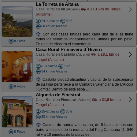
La Torreta de Aitana
Casa Rural en
Ibi
a
27,1 km
de Tangel
(Alicante)
(Alicante)
24+4 plazas
50 €
60 km de Alicante
Son dos casas unidas pero cada una de ellas tiene
todos los servicios independientes, unidas por un patio.
8 Fotos
En una de ellas en el comedor tie ...
Casa Rural Primavera d´Hivern
Casa Rural en
Castalla
a
28,1 km
de
(Alicante)
Tangel (Alicante)
6+3 plazas
18 €
34 km de Alicante
Castalla ciudad alicantina y capital de la subcomarca
de su Foia pertenece a la Comarca valenciana de L’Alcoià
8 Fotos
i Comtat. Dentro de este espa ...
Alquería de Finestrat
Casa Rural en
Finestrat
a
31,6 km
de
(Alicante)
Tangel (Alicante)
15+2 plazas
76 €
30 km de Alicante
Casona de huerta valenciana, de 5 habitaciones con
baño, a los pies de la montaña del Puig Campana (1. 046
8 Fotos
m) y a 10 minutos de la playa de ...