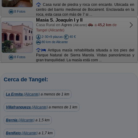
Casa rural de piedra y roca con encanto. Ubicada en
centro del barrio medieval de Bocairent. Enclavada en la
8 Fotos
roca, esta casa con más de 7 si ...
Masia S. Joaquín I y II
Casa Rural en
Agres
a
45,2 km
de
(Alicante)
Tangel (Alicante)
2-30+9 plazas
40 €
80 km de Alicante
Antigua masía rehabilitada situada a los pies del
Parque Natural de Sierra Marola. Vistas panorámicas y
8 Fotos
gran tranquilidad. La masía está com ...
Cerca de Tangel:
La Ermita
(Alicante)
a menos de 1 km
Villafranqueza
(Alicante)
a menos de 1 km
Bernia
(Alicante)
a 1,5 km
Benifato
(Alicante)
a 1,7 km