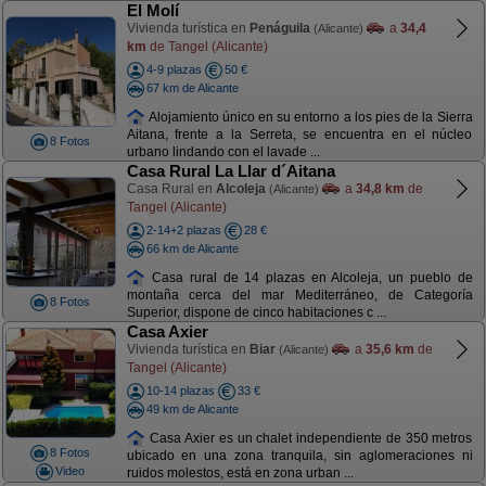
El Molí
Vivienda turística en
Penáguila
a
34,4
(Alicante)
km
de Tangel (Alicante)
4-9 plazas
50 €
67 km de Alicante
Alojamiento único en su entorno a los pies de la Sierra
Aitana, frente a la Serreta, se encuentra en el núcleo
8 Fotos
urbano lindando con el lavade ...
Casa Rural La Llar d´Aitana
Casa Rural en
Alcoleja
a
34,8 km
de
(Alicante)
Tangel (Alicante)
2-14+2 plazas
28 €
66 km de Alicante
Casa rural de 14 plazas en Alcoleja, un pueblo de
montaña cerca del mar Mediterráneo, de Categoría
8 Fotos
Superior, dispone de cinco habitaciones c ...
Casa Axier
Vivienda turística en
Biar
a
35,6 km
de
(Alicante)
Tangel (Alicante)
10-14 plazas
33 €
49 km de Alicante
Casa Axier es un chalet independiente de 350 metros
8 Fotos
ubicado en una zona tranquila, sin aglomeraciones ni
Video
ruidos molestos, está en zona urban ...