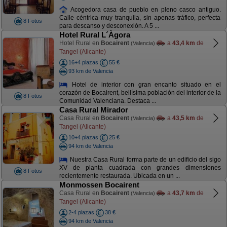
Acogedora casa de pueblo en pleno casco antiguo.
Calle céntrica muy tranquila, sin apenas tráfico, perfecta
8 Fotos
para descanso y desconexión. A 5 ...
Hotel Rural L´Àgora
Hotel Rural en
Bocairent
a
43,4 km
de
(Valencia)
Tangel (Alicante)
16+4 plazas
55 €
93 km de Valencia
Hotel de interior con gran encanto situado en el
corazón de Bocairent, bellísima población del interior de la
8 Fotos
Comunidad Valenciana. Destaca ...
Casa Rural Mirador
Casa Rural en
Bocairent
a
43,5 km
de
(Valencia)
Tangel (Alicante)
10+4 plazas
25 €
94 km de Valencia
Nuestra Casa Rural forma parte de un edificio del sigo
XV de planta cuadrada con grandes dimensiones
8 Fotos
recientemente restaurada. Ubicada en un ...
Monmossen Bocairent
Casa Rural en
Bocairent
a
43,7 km
de
(Valencia)
Tangel (Alicante)
2-4 plazas
38 €
94 km de Valencia