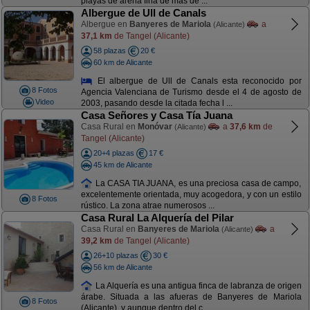
playas de arena fina de más de ...
Albergue de Ull de Canals
Albergue en
Banyeres de Mariola
a
(Alicante)
37,1 km
de Tangel (Alicante)
58 plazas
20 €
60 km de Alicante
El albergue de Ull de Canals esta reconocido por
8 Fotos
Agencia Valenciana de Turismo desde el 4 de agosto de
Video
2003, pasando desde la citada fecha l ...
Casa Señores y Casa Tía Juana
Casa Rural en
Monóvar
a
37,6 km
de
(Alicante)
Tangel (Alicante)
20+4 plazas
17 €
45 km de Alicante
La CASA TIA JUANA, es una preciosa casa de campo,
excelentemente orientada, muy acogedora, y con un estilo
8 Fotos
rústico. La zona atrae numerosos ...
Casa Rural La Alquería del Pilar
Casa Rural en
Banyeres de Mariola
a
(Alicante)
39,2 km
de Tangel (Alicante)
26+10 plazas
30 €
56 km de Alicante
La Alquería es una antigua finca de labranza de origen
árabe. Situada a las afueras de Banyeres de Mariola
8 Fotos
(Alicante), y aunque dentro del c ...