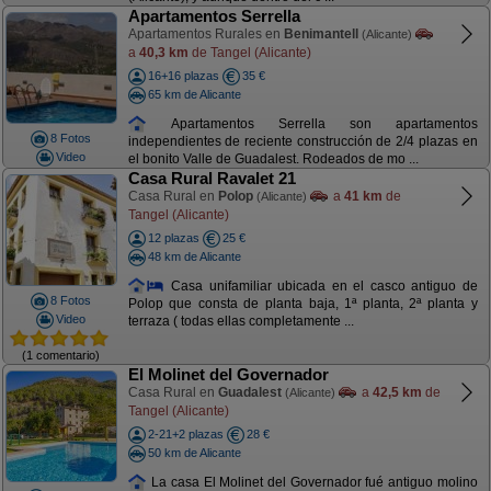
Apartamentos Serrella
Apartamentos Rurales en
Benimantell
(Alicante)
a
40,3 km
de Tangel (Alicante)
16+16 plazas
35 €
65 km de Alicante
Apartamentos Serrella son apartamentos
8 Fotos
independientes de reciente construcción de 2/4 plazas en
Video
el bonito Valle de Guadalest. Rodeados de mo ...
Casa Rural Ravalet 21
Casa Rural en
Polop
a
41 km
de
(Alicante)
Tangel (Alicante)
12 plazas
25 €
48 km de Alicante
Casa unifamiliar ubicada en el casco antiguo de
8 Fotos
Polop que consta de planta baja, 1ª planta, 2ª planta y
Video
terraza ( todas ellas completamente ...
(1 comentario)
El Molinet del Governador
Casa Rural en
Guadalest
a
42,5 km
de
(Alicante)
Tangel (Alicante)
2-21+2 plazas
28 €
50 km de Alicante
La casa El Molinet del Governador fué antiguo molino