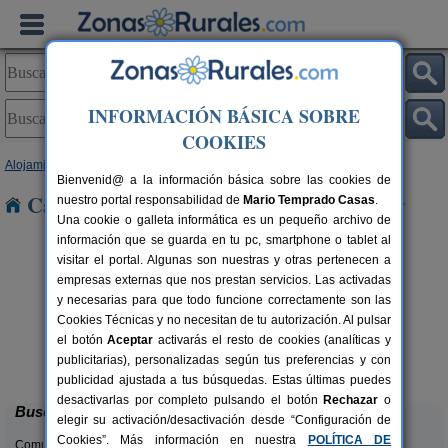
INFORMACIÓN BÁSICA SOBRE
COOKIES
Alojamientos
>
Comunidad Valenciana
>
Alicante
> Tangel
Bienvenid@ a la información básica sobre las cookies de
Casas Rurales cerca de Tangel
nuestro portal responsabilidad de
Mario Temprado Casas
.
Una cookie o galleta informática es un pequeño archivo de
información que se guarda en tu pc, smartphone o tablet al
visitar el portal. Algunas son nuestras y otras pertenecen a
empresas externas que nos prestan servicios. Las activadas
y necesarias para que todo funcione correctamente son las
Cookies Técnicas y no necesitan de tu autorización. Al pulsar
el botón
Aceptar
activarás el resto de cookies (analíticas y
Masia L´Ancornia
rs.
2-28+5 pers.
publicitarias), personalizadas según tus preferencias y con
 €
20 €
Tibi (Alicante)
desde
publicidad ajustada a tus búsquedas. Estas últimas puedes
desactivarlas por completo pulsando el botón
Rechazar
o
Buscar
elegir su activación/desactivación desde “Configuración de
Cookies”. Más información en nuestra
POLÍTICA DE
Comunidades: