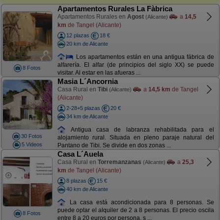
Apartamentos Rurales La Fàbrica
Apartamentos Rurales en
Agost
a
14,5
(Alicante)
km
de Tangel (Alicante)
12 plazas
18 €
20 km de Alicante
Los apartamentos están en una antigua fábrica de
alfarería. El alfar (de principios del siglo XX) se puede
8 Fotos
visitar. Al estar en las afueras ...
Masia L´Ancornia
Casa Rural en
Tibi
a
14,5 km
de Tangel
(Alicante)
(Alicante)
2-28+5 plazas
20 €
34 km de Alicante
Antigua casa de labranza rehabilitada para el
30 Fotos
alojamiento rural. Situada en pleno paraje natural del
5 Videos
Pantano de Tibi. Se divide en dos zonas ...
Casa L´Auela
Casa Rural en
Torremanzanas
a
25,3
(Alicante)
km
de Tangel (Alicante)
8 plazas
15 €
40 km de Alicante
La casa está acondicionada para 8 personas. Se
puede optar el alquiler de 2 a 8 personas. El precio oscila
8 Fotos
entre 8 a 20 euros por persona, s ...