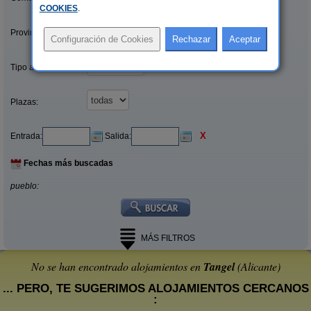
COOKIES
.
Provincias/Islas:
Tipo alquiler:
Plazas:
X
Entrada:
Salida:
Fechas más buscadas
pueblo:
MÁS FILTROS
No se han encontrado alojamientos en
Tangel
(Alicante)
... PERO, TE SUGERIMOS ALOJAMIENTOS CERCANOS
: