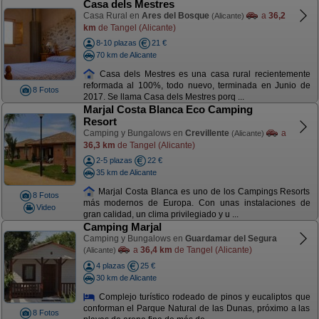
Casa dels Mestres
Casa Rural en
Ares del Bosque
a
36,2
(Alicante)
km
de Tangel (Alicante)
8-10 plazas
21 €
70 km de Alicante
Casa dels Mestres es una casa rural recientemente
reformada al 100%, todo nuevo, terminada en Junio de
8 Fotos
2017. Se llama Casa dels Mestres porq ...
Marjal Costa Blanca Eco Camping
Resort
Camping y Bungalows en
Crevillente
a
(Alicante)
36,3 km
de Tangel (Alicante)
2-5 plazas
22 €
35 km de Alicante
Marjal Costa Blanca es uno de los Campings Resorts
8 Fotos
más modernos de Europa. Con unas instalaciones de
Video
gran calidad, un clima privilegiado y u ...
Camping Marjal
Camping y Bungalows en
Guardamar del Segura
a
36,4 km
de Tangel (Alicante)
(Alicante)
4 plazas
25 €
30 km de Alicante
Complejo turístico rodeado de pinos y eucaliptos que
conforman el Parque Natural de las Dunas, próximo a las
8 Fotos