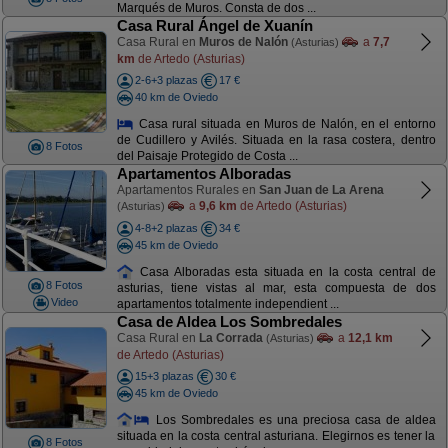
Marqués de Muros. Consta de dos ...
Casa Rural Ángel de Xuanín
Casa Rural en
Muros de Nalón
a
7,7
(Asturias)
km
de Artedo (Asturias)
2-6+3 plazas
17 €
40 km de Oviedo
Casa rural situada en Muros de Nalón, en el entorno
de Cudillero y Avilés. Situada en la rasa costera, dentro
8 Fotos
del Paisaje Protegido de Costa ...
Apartamentos Alboradas
Apartamentos Rurales en
San Juan de La Arena
a
9,6 km
de Artedo (Asturias)
(Asturias)
4-8+2 plazas
34 €
45 km de Oviedo
Casa Alboradas esta situada en la costa central de
8 Fotos
asturias, tiene vistas al mar, esta compuesta de dos
Video
apartamentos totalmente independient ...
Casa de Aldea Los Sombredales
Casa Rural en
La Corrada
a
12,1 km
(Asturias)
de Artedo (Asturias)
15+3 plazas
30 €
45 km de Oviedo
Los Sombredales es una preciosa casa de aldea
situada en la costa central asturiana. Elegirnos es tener la
8 Fotos