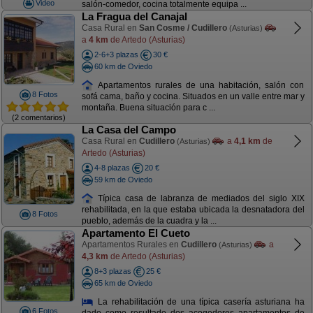
Video
salón-comedor, cocina totalmente equipa ...
La Fragua del Canajal
Casa Rural en
San Cosme / Cudillero
(Asturias)
a
4 km
de Artedo (Asturias)
2-6+3 plazas
30 €
60 km de Oviedo
Apartamentos rurales de una habitación, salón con
8 Fotos
sofá cama, baño y cocina. Situados en un valle entre mar y
montaña. Buena situación para c ...
(2 comentarios)
La Casa del Campo
Casa Rural en
Cudillero
a
4,1 km
de
(Asturias)
Artedo (Asturias)
4-8 plazas
20 €
59 km de Oviedo
Típica casa de labranza de mediados del siglo XIX
rehabilitada, en la que estaba ubicada la desnatadora del
8 Fotos
pueblo, además de la cuadra y la ...
Apartamento El Cueto
Apartamentos Rurales en
Cudillero
a
(Asturias)
4,3 km
de Artedo (Asturias)
8+3 plazas
25 €
65 km de Oviedo
La rehabilitación de una típica casería asturiana ha
6 Fotos