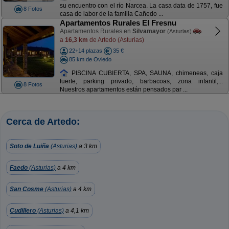
su encuentro con el río Narcea. La casa data de 1757, fue
8 Fotos
casa de labor de la familia Cañedo ...
Apartamentos Rurales El Fresnu
Apartamentos Rurales en
Silvamayor
(Asturias)
a
16,3 km
de Artedo (Asturias)
22+14 plazas
35 €
85 km de Oviedo
PISCINA CUBIERTA, SPA, SAUNA, chimeneas, caja
fuerte, parking privado, barbacoas, zona infantil,...
8 Fotos
Nuestros apartamentos están pensados par ...
Cerca de Artedo:
Soto de Luiña
(Asturias)
a 3 km
Faedo
(Asturias)
a 4 km
San Cosme
(Asturias)
a 4 km
Cudillero
(Asturias)
a 4,1 km