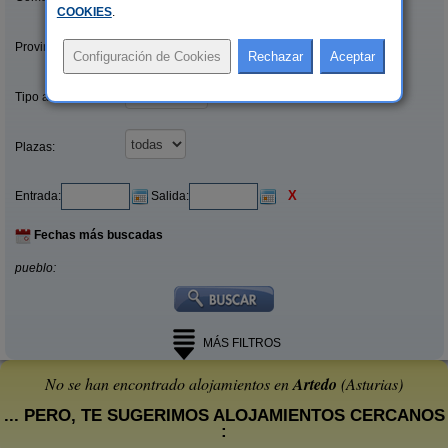
COOKIES
.
Provincias/Islas:
Tipo alquiler:
Plazas:
X
Entrada:
Salida:
Fechas más buscadas
pueblo:
MÁS FILTROS
No se han encontrado alojamientos en
Artedo
(Asturias)
... PERO, TE SUGERIMOS ALOJAMIENTOS CERCANOS
: