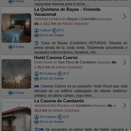
8 Fotos
capacidad máxima para 6 perso ...
La Quintana de Bayas - Vivienda
Vacacional
Vivienda turística en
Bayas / Castrillón
(Asturias)
a
14,1 km
de Artedo (Asturias)
4 plazas
20 €
50 km de Oviedo
Casa en Bayas (Castrillon) ASTURIAS. Situada en
8 Fotos
plena senda de la costa norte. Totalmente amueblada y
equipada (vitrocerámica, lavadora, mic ...
Hotel Casona Cuervo
Hotel Rural en
San Tirso de Candamo
(Asturias)
a
16,1 km
de Artedo (Asturias)
30+6 plazas
35 €
30 km de Oviedo
Casona Cuervo es un pequeño Hotel Rural que está
ubicado en un edificio catalogado de interés histórico-
8 Fotos
artístico, en pleno campo, cuya reha ...
La Casona de Candamín
Apartamentos Rurales en
Candamo
a
(Asturias)
16,1 km
de Artedo (Asturias)
16+4 plazas
15 €
30 km de Oviedo
Se encuentra en pleno Valle del Nalón cercano a