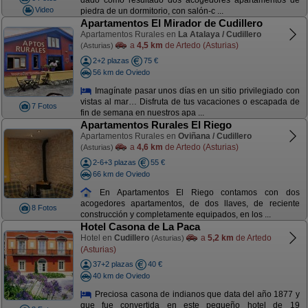
dado como resultado dos acogedores apartamentos de
Video
piedra de un dormitorio, con salón-c ...
Apartamentos El Mirador de Cudillero
Apartamentos Rurales en
La Atalaya / Cudillero
a
4,5 km
de Artedo (Asturias)
(Asturias)
2+2 plazas
75 €
56 km de Oviedo
Imagínate pasar unos días en un sitio privilegiado con
vistas al mar… Disfruta de tus vacaciones o escapada de
7 Fotos
fin de semana en nuestros apa ...
Apartamentos Rurales El Riego
Apartamentos Rurales en
Oviñana / Cudillero
a
4,6 km
de Artedo (Asturias)
(Asturias)
2-6+3 plazas
55 €
66 km de Oviedo
En Apartamentos El Riego contamos con dos
acogedores apartamentos, de dos llaves, de reciente
8 Fotos
construcción y completamente equipados, en los ...
Hotel Casona de La Paca
Hotel en
Cudillero
a
5,2 km
de Artedo
(Asturias)
(Asturias)
37+2 plazas
40 €
40 km de Oviedo
Preciosa casona de indianos que data del año 1877 y
que fue convertida en este pequeño hotel de 19