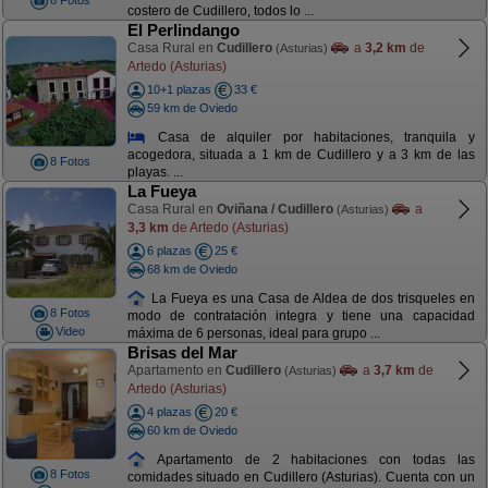
8 Fotos
costero de Cudillero, todos lo ...
El Perlindango
Casa Rural en
Cudillero
a
3,2 km
de
(Asturias)
Artedo (Asturias)
10+1 plazas
33 €
59 km de Oviedo
Casa de alquiler por habitaciones, tranquila y
acogedora, situada a 1 km de Cudillero y a 3 km de las
8 Fotos
playas. ...
La Fueya
Casa Rural en
Oviñana / Cudillero
a
(Asturias)
3,3 km
de Artedo (Asturias)
6 plazas
25 €
68 km de Oviedo
La Fueya es una Casa de Aldea de dos trisqueles en
8 Fotos
modo de contratación integra y tiene una capacidad
Video
máxima de 6 personas, ideal para grupo ...
Brisas del Mar
Apartamento en
Cudillero
a
3,7 km
de
(Asturias)
Artedo (Asturias)
4 plazas
20 €
60 km de Oviedo
Apartamento de 2 habitaciones con todas las
8 Fotos
comidades situado en Cudillero (Asturias). Cuenta con un