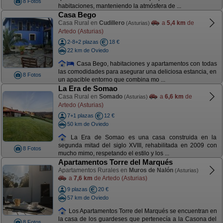
8 Fotos
habitaciones, manteniendo la atmósfera de ...
Casa Bego
Casa Rural en
Cudillero
a
5,4 km
de
(Asturias)
Artedo (Asturias)
2-8+2 plazas
18 €
22 km de Oviedo
Casa Bego, habitaciones y apartamentos con todas
las comodidades para asegurar una deliciosa estancia, en
8 Fotos
un apacible entorno que combina mo ...
La Era de Somao
Casa Rural en
Somado
a
6,6 km
de
(Asturias)
Artedo (Asturias)
7+1 plazas
12 €
50 km de Oviedo
La Era de Somao es una casa construida en la
segunda mitad del siglo XVIII, rehabilitada en 2009 con
8 Fotos
mucho mimo, respetando el estilo y los ...
Apartamentos Torre del Marqués
Apartamentos Rurales en
Muros de Nalón
(Asturias)
a
7,6 km
de Artedo (Asturias)
9 plazas
20 €
57 km de Oviedo
Los Apartamentos Torre del Marqués se encuentran en
la casa de los guardeses que pertenecía a la Casona del
8 Fotos