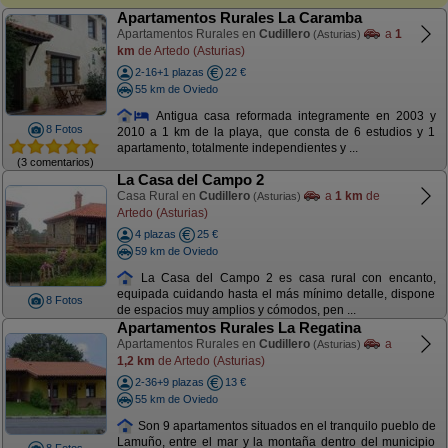
Apartamentos Rurales La Caramba
Apartamentos Rurales en
Cudillero
a
1
(Asturias)
km
de Artedo (Asturias)
2-16+1 plazas
22 €
55 km de Oviedo
Antigua casa reformada integramente en 2003 y
8 Fotos
2010 a 1 km de la playa, que consta de 6 estudios y 1
apartamento, totalmente independientes y ...
(3 comentarios)
La Casa del Campo 2
Casa Rural en
Cudillero
a
1 km
de
(Asturias)
Artedo (Asturias)
4 plazas
25 €
59 km de Oviedo
La Casa del Campo 2 es casa rural con encanto,
equipada cuidando hasta el más mínimo detalle, dispone
8 Fotos
de espacios muy amplios y cómodos, pen ...
Apartamentos Rurales La Regatina
Apartamentos Rurales en
Cudillero
a
(Asturias)
1,2 km
de Artedo (Asturias)
2-36+9 plazas
13 €
55 km de Oviedo
Son 9 apartamentos situados en el tranquilo pueblo de
Lamuño, entre el mar y la montaña dentro del municipio