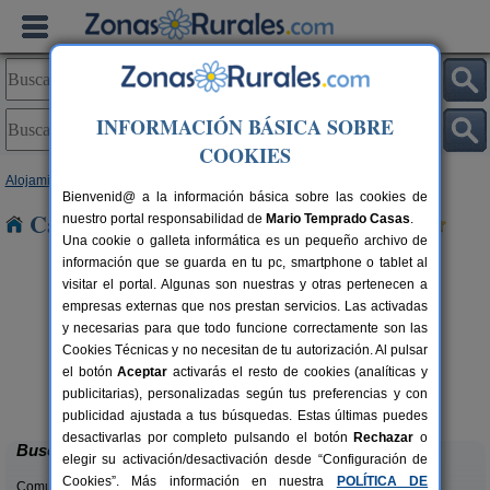
INFORMACIÓN BÁSICA SOBRE
COOKIES
Alojamientos
>
Asturias
> Artedo
Bienvenid@ a la información básica sobre las cookies de
Casas Rurales cerca de Artedo
nuestro portal responsabilidad de
Mario Temprado Casas
.
Una cookie o galleta informática es un pequeño archivo de
información que se guarda en tu pc, smartphone o tablet al
visitar el portal. Algunas son nuestras y otras pertenecen a
empresas externas que nos prestan servicios. Las activadas
y necesarias para que todo funcione correctamente son las
Cookies Técnicas y no necesitan de tu autorización. Al pulsar
el botón
Aceptar
activarás el resto de cookies (analíticas y
El Acebo
rs.
4+1 pers.
publicitarias), personalizadas según tus preferencias y con
 €
26 €
Beloncio (Asturias)
desde
publicidad ajustada a tus búsquedas. Estas últimas puedes
desactivarlas por completo pulsando el botón
Rechazar
o
Buscar
elegir su activación/desactivación desde “Configuración de
Cookies”. Más información en nuestra
POLÍTICA DE
Comunidades: