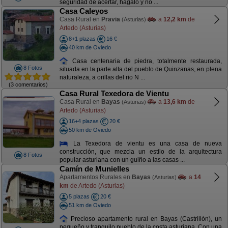
seguridad de acertar, hágalo y no ...
Casa Caleyos
Casa Rural en
Pravia
a
12,2 km
de
(Asturias)
Artedo (Asturias)
8+1 plazas
16 €
40 km de Oviedo
Casa centenaria de piedra, totalmente restaurada,
8 Fotos
situada en la parte alta del pueblo de Quinzanas, en plena
naturaleza, a orillas del rio N ...
(3 comentarios)
Casa Rural Texedora de Vientu
Casa Rural en
Bayas
a
13,6 km
de
(Asturias)
Artedo (Asturias)
16+4 plazas
20 €
50 km de Oviedo
La Texedora de vientu es una casa de nueva
construcción, que mezcla un estilo de la arquitectura
8 Fotos
popular asturiana con un guiño a las casas ...
Camín de Munielles
Apartamentos Rurales en
Bayas
a
14
(Asturias)
km
de Artedo (Asturias)
5 plazas
20 €
51 km de Oviedo
Precioso apartamento rural en Bayas (Castrillón), un
pequeño y tranquilo pueblo de la costa asturiana. Con una