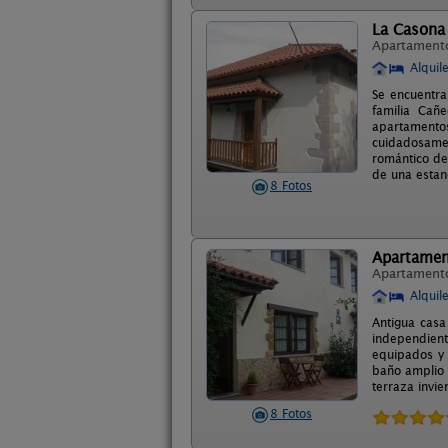
La Casona
Apartament
Alquil
Se encuentra
familia Cañ
apartamentos
cuidadosame
romántico de
de una estanc
8 Fotos
Apartamen
Apartament
Alquil
Antigua casa
independient
equipados y 
baño amplio 
terraza invie
8 Fotos