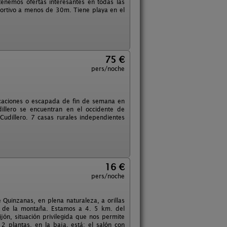
tenemos ofertas interesantes en todas las
eportivo a menos de 30m. Tiene playa en el
75 €
pers/noche
vacaciones o escapada de fin de semana en
illero se encuentran en el occidente de
Cudillero. 7 casas rurales independientes
16 €
pers/noche
 Quinzanas, en plena naturaleza, a orillas
 y de la montaña. Estamos a 4. 5 km. del
ón, situación privilegida que nos permite
 2 plantas, en la baja, está: el salón con