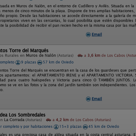
ituada en Muros de Nalón, en el entorno de Cudillero y Avilés. Situada en la 
a menos de cinco minutos de la playa. Dispone de tres amplias habitaciones,
ño propio. Desde las habitaciones se accede directamente a la galería de ma
ropietarios viven en las cercanías, lo cual posibilita que estén disponibles
te la posibilidad de recibir el pan recien hecho en la misma casa por las mañ
Email
tos Torre del Marqués
os Rurales en
Muros de Nalón
(Asturias)
a
3,6 km
de Los Cabos (Astur
completo
9 plazas
57 km de Oviedo
ntos Torre del Marqués se encuentran en la casa de los guardeses que pert
dos apartamentos: el APARTAMENTO IRENE y el APARTAMENTO VICTORIA.
idad para cuatro huéspedes y Victoria para cinco O TAMBIÉN JUNTOS. 
omo se ve en las fotos y la zona del jardín también son independientes. Lo
to.
Email
ldea Los Sombredales
en
La Corrada
(Asturias)
a
4,2 km
de Los Cabos (Asturias)
er completo y por habitaciones
15+3 plazas
45 km de Oviedo
les es una preciosa casa de aldea situada en la costa central asturiana. El