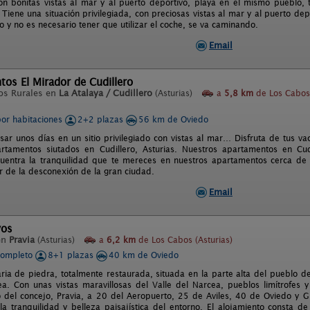
n bonitas vistas al mar y al puerto deportivo, playa en el mismo pueblo, 
Tiene una situación privilegiada, con preciosas vistas al mar y al puerto d
 y no es necesario tener que utilizar el coche, se va caminando.
Email
os El Mirador de Cudillero
os Rurales en
La Atalaya / Cudillero
(Asturias)
a
5,8 km
de Los Cabos
por habitaciones
2+2 plazas
56 km de Oviedo
sar unos días en un sitio privilegiado con vistas al mar… Disfruta de tus 
rtamentos siutados en Cudillero, Asturias. Nuestros apartamentos en Cud
cuentra la tranquilidad que te mereces en nuestros apartamentos cerca de 
ar de la desconexión de la gran ciudad.
Email
yos
en
Pravia
(Asturias)
a
6,2 km
de Los Cabos (Asturias)
completo
8+1 plazas
40 km de Oviedo
ria de piedra, totalmente restaurada, situada en la parte alta del pueblo de
ea. Con unas vistas maravillosas del Valle del Narcea, pueblos limítrofes
 del concejo, Pravia, a 20 del Aeropuerto, 25 de Aviles, 40 de Oviedo y Gij
 la tranquilidad y belleza paisajística del entorno. El alojamiento consta de