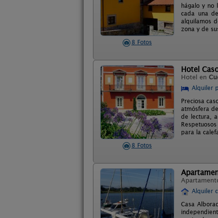
hágalo y no 
cada una de
alquilamos d
zona y de su
8 Fotos
Hotel Cas
Hotel en
Cud
Alquiler 
Preciosa cas
atmósfera de
de lectura, 
Respetuosos 
para la calef
8 Fotos
Apartamen
Apartament
Alquiler 
Casa Alborad
independient