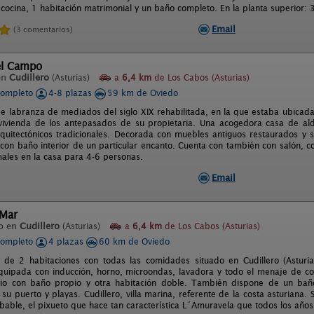
 cocina, 1 habitación matrimonial y un baño completo. En la planta superior:
Email
(3 comentarios)
el Campo
en
Cudillero
(Asturias)
a
6,4 km
de Los Cabos (Asturias)
completo
4-8 plazas
59 km de Oviedo
de labranza de mediados del siglo XIX rehabilitada, en la que estaba ubicad
vivienda de los antepasados de su propietaria. Una acogedora casa de ald
quitectónicos tradicionales. Decorada con muebles antiguos restaurados y 
con baño interior de un particular encanto. Cuenta con también con salón, co
ales en la casa para 4-6 personas.
Email
 Mar
o en
Cudillero
(Asturias)
a
6,4 km
de Los Cabos (Asturias)
completo
4 plazas
60 km de Oviedo
de 2 habitaciones con todas las comidades situado en Cudillero (Asturia
quipada con inducción, horno, microondas, lavadora y todo el menaje de co
io con baño propio y otra habitación doble. También dispone de un baño 
 su puerto y playas. Cudillero, villa marina, referente de la costa asturiana.
bable, el pixueto que hace tan característica L´Amuravela que todos los años