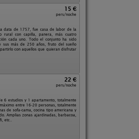
15 €
pers/noche
sa data de 1757, fue casa de labor de la
o rural con capilla, panera, más cuatro
ación cada uno. Todo el conjunto ha sido
de sus más de 250 años, fruto del sueño
rtirlo con aquellos que quieran disfrutar
22 €
pers/noche
e 6 estudios y 1 apartamento, totalmente
n máximo entre 16-20 personas, totalmente
as de sofa-cama, cocina tipo americana y
do. Amplias zonas ajardinadas, barbacoa,
i, etc..