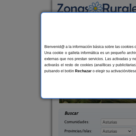
Busca por alojamiento
Alojamientos
>
Asturias
> Los Cabos
Casas Rurales cerca
Bienvenid@ a la información básica sobre las cookies 
Una cookie o galleta informática es un pequeño archiv
externas que nos prestan servicios. Las activadas y n
activarás el resto de cookies (analíticas y publicita
pulsando el botón
Rechazar
o elegir su activación/de
saguas
Casa Rural La Rectoral
2-8 pers.
14+
18 €
Asturias)
Beloncio (Asturias)
desde
desd
Buscar
Comunidades:
Provincias/Islas: