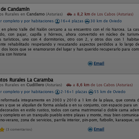
 de Candamín
os Rurales en
Candamo
(Asturias)
a
8,2 km
de Los Cabos (Asturias)
er completo y por habitaciones
16+4 plazas
30 km de Oviedo
 en pleno Valle del Nalón cercano a su encuentro con el río Narcea. La ca
edo, con pajar, capilla y hórreos, ahora convertido en núcleo de turism
 turísticos, uno con 4 dormitorios, otro con 2, y otros dos con 1 habit
nte rehabilitado respetando y rescatando aspectos perdidos a lo largo 
 dos locos que se enamoraron del lugar y han querido recuperarlo para compa
ia con historia
Email
tos Rurales La Caramba
os Rurales en
Cudillero
(Asturias)
a
8,6 km
de Los Cabos (Asturias)
er completo y por habitaciones
2-16+1 plazas
55 km de Oviedo
 reformada integramente en 2003 y 2010 a 1 km de la playa, que consta d
es y que se alquilan de forma aislada o en su conjunto, con espacio para u
decorados en estilo rustico, todos con cama matrimonial o doble cama adem
y completo en un tranquilo pueblo entre playas y monte, muy bien comunica
rno-verano, zona de servicios, parrila interior, pin-pom, futbolín, karaoque, wif
Email
(3 comentarios)