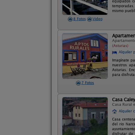
equipados co
temporadas. 
mismo pueblo
8 Fotos
Video
Apartament
Apartament
(Asturias)
Alquiler 
Imagínate pa
nuestros apa
Asturias. En
para disfrut
7 Fotos
Casa Cale
Casa Rural 
Alquiler 
Casa centena
del rio Narc
ayuntamiento
disfrutar de