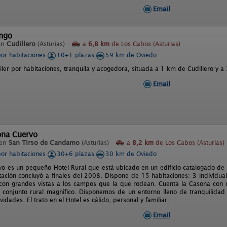
Email
ango
en
Cudillero
(Asturias)
a
6,8 km
de Los Cabos (Asturias)
por habitaciones
10+1 plazas
59 km de Oviedo
ler por habitaciones, tranquila y acogedora, situada a 1 km de Cudillero y a
Email
ona Cuervo
 en
San Tirso de Candamo
(Asturias)
a
8,2 km
de Los Cabos (Asturias)
por habitaciones
30+6 plazas
30 km de Oviedo
o es un pequeño Hotel Rural que está ubicado en un edificio catalogado de in
itación concluyó a finales del 2008. Dispone de 15 habitaciones: 3 individua
 con grandes vistas a los campos que la que rodean. Cuenta la Casona con c
conjunto rural magnífico. Disponemos de un entorno lleno de tranquilidad 
ividades. El trato en el Hotel es cálido, personal y familiar.
Email