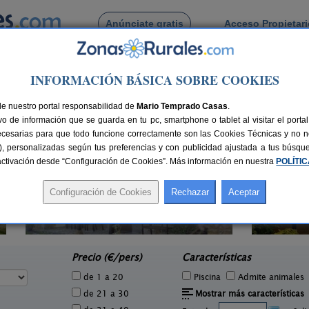
Anúnciate gratis
Acceso Propietar
Busca por pueblo
INFORMACIÓN BÁSICA SOBRE COOKIES
 de Los Cabos
de nuestro portal responsabilidad de
Mario Temprado Casas
.
o de información que se guarda en tu pc, smartphone o tablet al visitar el port
ecesarias para que todo funcione correctamente son las Cookies Técnicas y no ne
rias), personalizadas según tus preferencias y con publicidad ajustada a tus búsq
sactivación desde “Configuración de Cookies”. Más información en nuestra
POLÍTI
El Acebo
3 pers.
4+1 pers.
20 €
26 €
Beloncio (Asturias)
e
desde
Precio (€/pers)
Características
de 1 a 20
Piscina
Admite animales
de 21 a 30
Mostrar más características