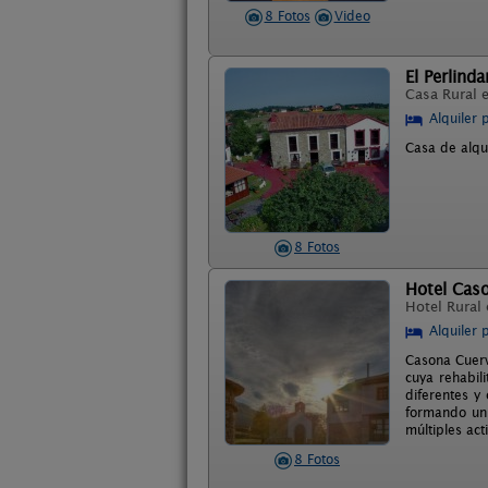
8 Fotos
Video
El Perlind
Casa Rural 
Alquiler 
Casa de alqui
8 Fotos
Hotel Cas
Hotel Rural
Alquiler 
Casona Cuerv
cuya rehabil
diferentes y
formando un 
múltiples act
8 Fotos