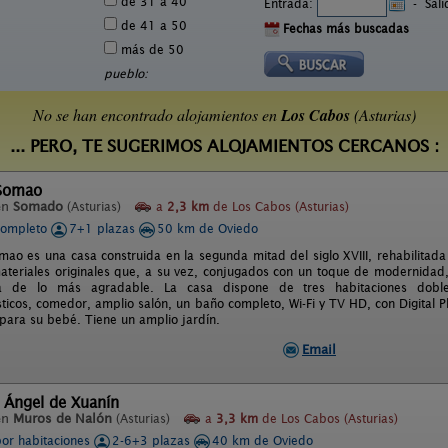
de 31 a 40
Entrada:
-
Sal
de 41 a 50
Fechas más buscadas
más de 50
pueblo:
No se han encontrado alojamientos en
Los Cabos
(Asturias)
... PERO, TE SUGERIMOS ALOJAMIENTOS CERCANOS :
 Somao
en
Somado
(Asturias)
a
2,3 km
de Los Cabos (Asturias)
completo
7+1 plazas
50 km de Oviedo
mao es una casa construida en la segunda mitad del siglo XVIII, rehabilit
 materiales originales que, a su vez, conjugados con un toque de modernidad,
ia de lo más agradable. La casa dispone de tres habitaciones dobl
ticos, comedor, amplio salón, un baño completo, Wi-Fi y TV HD, con Digital P
 para su bebé. Tiene un amplio jardín.
Email
 Ángel de Xuanín
en
Muros de Nalón
(Asturias)
a
3,3 km
de Los Cabos (Asturias)
por habitaciones
2-6+3 plazas
40 km de Oviedo