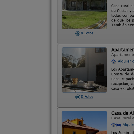
Casa rural s
de Costas y 
todas con ba
de que los p
También exis
8 Fotos
Apartamen
Apartament
Alquiler 
Los Apartame
Consta de 
tiene capac
recepción, c
casa y gratui
8 Fotos
Casa de A
Casa Rural 
Alquil
Los Sombreda