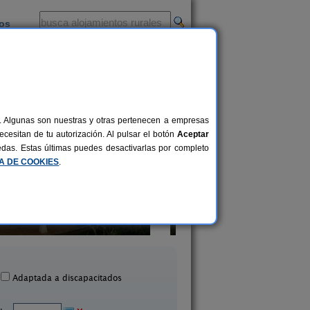
ios
-
al. Algunas son nuestras y otras pertenecen a empresas
cesitan de tu autorización. Al pulsar el botón
Aceptar
uedas. Estas últimas puedes desactivarlas por completo
CA DE COOKIES
.
El Pajar de Pumarega
La Llosuca
6 pers.
19 €
Castropol (Asturias)
San Pedro de Ambás (Ast
desde
Adaptada a discapacitados