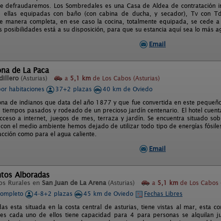
le defraudaremos. Los Sombredales es una Casa de Aldea de contratación ind
 ellas equipadas con baño (con cabina de ducha, y secador), Tv con Tdt
e manera completa, en ese caso la cocina, totalmente equipada, se cede a l
s posibilidades está a su disposición, para que su estancia aquí sea lo más a
Email
ona de La Paca
illero
(Asturias)
a
5,1 km
de Los Cabos (Asturias)
por habitaciones
37+2 plazas
40 km de Oviedo
ona de indianos que data del año 1877 y que fue convertida en este pequeño
 tiempos pasados y rodeado de un precioso jardín centenario. El hotel cuenta
acceso a internet, juegos de mes, terraza y jardín. Se encuentra situado sob
con el medio ambiente hemos dejado de utilizar todo tipo de energías fósile
acción como para el agua caliente.
Email
tos Alboradas
os Rurales en
San Juan de La Arena
(Asturias)
a
5,1 km
de Los Cabos (
completo
4-8+2 plazas
45 km de Oviedo
Fechas Libres
as esta situada en la costa central de asturias, tiene vistas al mar, esta
es cada uno de ellos tiene capacidad para 4 para personas se alquilan j