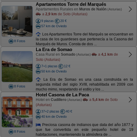
Apartamentos Torre del Marqués
Apartamentos Rurales en
Muros de Nalón
(Asturias)
a
2,9 km
de Soto (Asturias)
9 plazas
20 €
57 km de Oviedo
Los Apartamentos Torre del Marqués se encuentran en
la casa de los guardeses que pertenecía a la Casona del
8 Fotos
Marqués de Muros. Consta de dos ...
La Era de Somao
Casa Rural en
Somado
a
4,1 km
de
(Asturias)
Soto (Asturias)
7+1 plazas
12 €
50 km de Oviedo
La Era de Somao es una casa construida en la
segunda mitad del siglo XVIII, rehabilitada en 2009 con
8 Fotos
mucho mimo, respetando el estilo y los ...
Hotel Casona de La Paca
Hotel en
Cudillero
a
5,4 km
de Soto
(Asturias)
(Asturias)
37+2 plazas
40 €
40 km de Oviedo
Preciosa casona de indianos que data del año 1877 y
que fue convertida en este pequeño hotel de 19
8 Fotos
habitaciones, manteniendo la atmósfera de ...