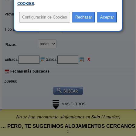
COOKIES
.
Provincias/Islas:
Tipo alquiler:
Plazas:
X
Entrada:
Salida:
Fechas más buscadas
pueblo:
MÁS FILTROS
No se han encontrado alojamientos en
Soto
(Asturias)
... PERO, TE SUGERIMOS ALOJAMIENTOS CERCANOS
: