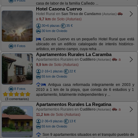
8 Fotos
casa de labor de la familia Cañedo ...
Hotel Casona Cuervo
Hotel Rural en
San Tirso de Candamo
(Asturias)
a
9,7 km
de Soto (Asturias)
30+6 plazas
35 €
30 km de Oviedo
Casona Cuervo es un pequeño Hotel Rural que está
ubicado en un edificio catalogado de interés histórico-
8 Fotos
artístico, en pleno campo, cuya reha ...
Apartamentos Rurales La Caramba
Apartamentos Rurales en
Cudillero
a
(Asturias)
9,9 km
de Soto (Asturias)
2-16+1 plazas
22 €
55 km de Oviedo
Antigua casa reformada integramente en 2003 y
8 Fotos
2010 a 1 km de la playa, que consta de 6 estudios y 1
apartamento, totalmente independientes y ...
(3 comentarios)
Apartamentos Rurales La Regatina
Apartamentos Rurales en
Cudillero
a
(Asturias)
11,2 km
de Soto (Asturias)
2-36+9 plazas
13 €
55 km de Oviedo
Son 9 apartamentos situados en el tranquilo pueblo de