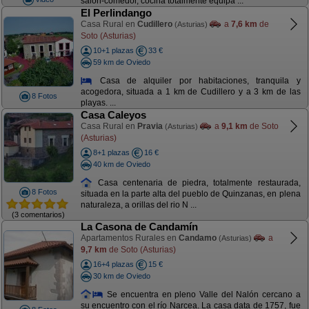
salón-comedor, cocina totalmente equipa ...
El Perlindango
Casa Rural en
Cudillero
a
7,6 km
de
(Asturias)
Soto (Asturias)
10+1 plazas
33 €
59 km de Oviedo
Casa de alquiler por habitaciones, tranquila y
acogedora, situada a 1 km de Cudillero y a 3 km de las
8 Fotos
playas. ...
Casa Caleyos
Casa Rural en
Pravia
a
9,1 km
de Soto
(Asturias)
(Asturias)
8+1 plazas
16 €
40 km de Oviedo
Casa centenaria de piedra, totalmente restaurada,
8 Fotos
situada en la parte alta del pueblo de Quinzanas, en plena
naturaleza, a orillas del rio N ...
(3 comentarios)
La Casona de Candamín
Apartamentos Rurales en
Candamo
a
(Asturias)
9,7 km
de Soto (Asturias)
16+4 plazas
15 €
30 km de Oviedo
Se encuentra en pleno Valle del Nalón cercano a
su encuentro con el río Narcea. La casa data de 1757, fue