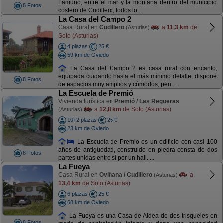
Lamuño, entre el mar y la montaña dentro del municipio
8 Fotos
costero de Cudillero, todos lo ...
La Casa del Campo 2
Casa Rural en
Cudillero
a
11,3 km
de
(Asturias)
Soto (Asturias)
4 plazas
25 €
59 km de Oviedo
La Casa del Campo 2 es casa rural con encanto,
equipada cuidando hasta el más mínimo detalle, dispone
8 Fotos
de espacios muy amplios y cómodos, pen ...
La Escuela de Premió
Vivienda turística en
Premió / Las Regueras
a
12,8 km
de Soto (Asturias)
(Asturias)
10+2 plazas
25 €
23 km de Oviedo
La Escuela de Premio es un edificio con casi 100
años de antigüedad, construido en piedra consta de dos
8 Fotos
partes unidas entre sí por un hall. ...
La Fueya
Casa Rural en
Oviñana / Cudillero
a
(Asturias)
13,4 km
de Soto (Asturias)
6 plazas
25 €
68 km de Oviedo
La Fueya es una Casa de Aldea de dos trisqueles en
8 Fotos