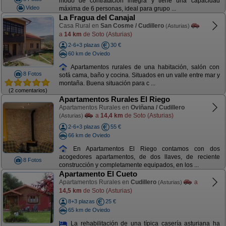
modo de contratación integra y tiene una capacidad
Video
máxima de 6 personas, ideal para grupo ...
La Fragua del Canajal
Casa Rural en
San Cosme / Cudillero
(Asturias)
a
14 km
de Soto (Asturias)
2-6+3 plazas
30 €
60 km de Oviedo
Apartamentos rurales de una habitación, salón con
8 Fotos
sofá cama, baño y cocina. Situados en un valle entre mar y
montaña. Buena situación para c ...
(2 comentarios)
Apartamentos Rurales El Riego
Apartamentos Rurales en
Oviñana / Cudillero
a
14,4 km
de Soto (Asturias)
(Asturias)
2-6+3 plazas
55 €
66 km de Oviedo
En Apartamentos El Riego contamos con dos
acogedores apartamentos, de dos llaves, de reciente
8 Fotos
construcción y completamente equipados, en los ...
Apartamento El Cueto
Apartamentos Rurales en
Cudillero
a
(Asturias)
14,5 km
de Soto (Asturias)
8+3 plazas
25 €
65 km de Oviedo
La rehabilitación de una típica casería asturiana ha