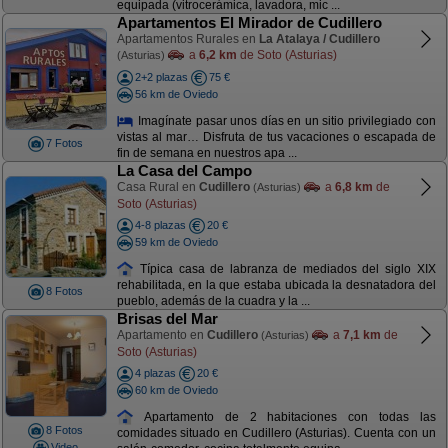
equipada (vitrocerámica, lavadora, mic ...
Apartamentos El Mirador de Cudillero
Apartamentos Rurales en
La Atalaya / Cudillero
a
6,2 km
de Soto (Asturias)
(Asturias)
2+2 plazas
75 €
56 km de Oviedo
Imagínate pasar unos días en un sitio privilegiado con
vistas al mar… Disfruta de tus vacaciones o escapada de
7 Fotos
fin de semana en nuestros apa ...
La Casa del Campo
Casa Rural en
Cudillero
a
6,8 km
de
(Asturias)
Soto (Asturias)
4-8 plazas
20 €
59 km de Oviedo
Típica casa de labranza de mediados del siglo XIX
rehabilitada, en la que estaba ubicada la desnatadora del
8 Fotos
pueblo, además de la cuadra y la ...
Brisas del Mar
Apartamento en
Cudillero
a
7,1 km
de
(Asturias)
Soto (Asturias)
4 plazas
20 €
60 km de Oviedo
Apartamento de 2 habitaciones con todas las
8 Fotos
comidades situado en Cudillero (Asturias). Cuenta con un
Video