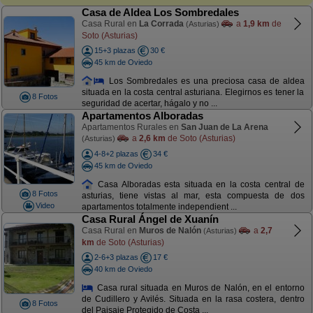
Casa de Aldea Los Sombredales
Casa Rural en
La Corrada
a
1,9 km
de
(Asturias)
Soto (Asturias)
15+3 plazas
30 €
45 km de Oviedo
Los Sombredales es una preciosa casa de aldea
situada en la costa central asturiana. Elegirnos es tener la
8 Fotos
seguridad de acertar, hágalo y no ...
Apartamentos Alboradas
Apartamentos Rurales en
San Juan de La Arena
a
2,6 km
de Soto (Asturias)
(Asturias)
4-8+2 plazas
34 €
45 km de Oviedo
Casa Alboradas esta situada en la costa central de
8 Fotos
asturias, tiene vistas al mar, esta compuesta de dos
Video
apartamentos totalmente independient ...
Casa Rural Ángel de Xuanín
Casa Rural en
Muros de Nalón
a
2,7
(Asturias)
km
de Soto (Asturias)
2-6+3 plazas
17 €
40 km de Oviedo
Casa rural situada en Muros de Nalón, en el entorno
de Cudillero y Avilés. Situada en la rasa costera, dentro
8 Fotos
del Paisaje Protegido de Costa ...