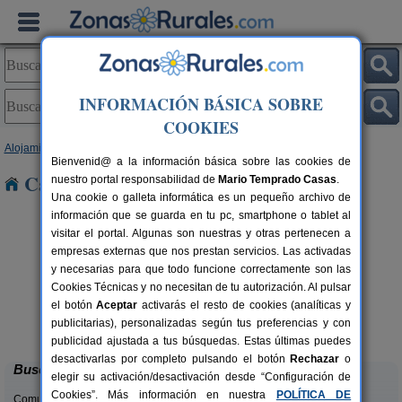
INFORMACIÓN BÁSICA SOBRE
COOKIES
Alojamientos
>
Asturias
> Soto
Bienvenid@ a la información básica sobre las cookies de
Casas Rurales cerca de Soto
nuestro portal responsabilidad de
Mario Temprado Casas
.
Una cookie o galleta informática es un pequeño archivo de
información que se guarda en tu pc, smartphone o tablet al
visitar el portal. Algunas son nuestras y otras pertenecen a
empresas externas que nos prestan servicios. Las activadas
y necesarias para que todo funcione correctamente son las
Cookies Técnicas y no necesitan de tu autorización. Al pulsar
el botón
Aceptar
activarás el resto de cookies (analíticas y
El Acebo
rs.
4+1 pers.
publicitarias), personalizadas según tus preferencias y con
 €
26 €
Beloncio (Asturias)
desde
publicidad ajustada a tus búsquedas. Estas últimas puedes
desactivarlas por completo pulsando el botón
Rechazar
o
Buscar
elegir su activación/desactivación desde “Configuración de
Cookies”. Más información en nuestra
POLÍTICA DE
Comunidades: