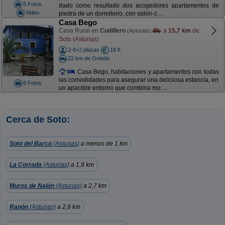
6 Fotos
dado como resultado dos acogedores apartamentos de
Video
piedra de un dormitorio, con salón-c ...
Casa Bego
Casa Rural en
Cudillero
a
15,7 km
de
(Asturias)
Soto (Asturias)
2-8+2 plazas
18 €
22 km de Oviedo
Casa Bego, habitaciones y apartamentos con todas
las comodidades para asegurar una deliciosa estancia, en
8 Fotos
un apacible entorno que combina mo ...
Cerca de Soto:
Soto del Barco
(Asturias)
a menos de 1 km
La Corrada
(Asturias)
a 1,9 km
Muros de Nalón
(Asturias)
a 2,7 km
Ranón
(Asturias)
a 2,8 km