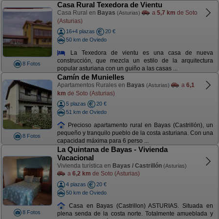
Casa Rural Texedora de Vientu
Casa Rural en
Bayas
a
5,7 km
de Soto
(Asturias)
(Asturias)
16+4 plazas
20 €
50 km de Oviedo
La Texedora de vientu es una casa de nueva
construcción, que mezcla un estilo de la arquitectura
8 Fotos
popular asturiana con un guiño a las casas ...
Camín de Munielles
Apartamentos Rurales en
Bayas
a
6,1
(Asturias)
km
de Soto (Asturias)
5 plazas
20 €
51 km de Oviedo
Precioso apartamento rural en Bayas (Castrillón), un
pequeño y tranquilo pueblo de la costa asturiana. Con una
8 Fotos
capacidad máxima para 6 perso ...
La Quintana de Bayas - Vivienda
Vacacional
Vivienda turística en
Bayas / Castrillón
(Asturias)
a
6,2 km
de Soto (Asturias)
4 plazas
20 €
50 km de Oviedo
Casa en Bayas (Castrillon) ASTURIAS. Situada en
8 Fotos
plena senda de la costa norte. Totalmente amueblada y