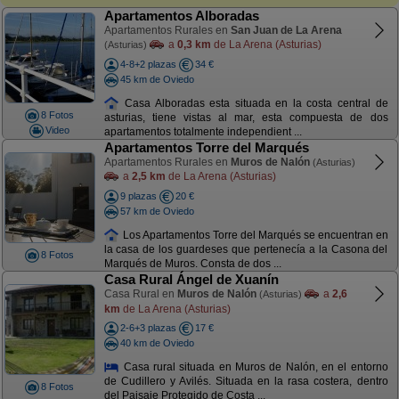
Apartamentos Alboradas
Apartamentos Rurales en
San Juan de La Arena
a
0,3 km
de La Arena (Asturias)
(Asturias)
4-8+2 plazas
34 €
45 km de Oviedo
Casa Alboradas esta situada en la costa central de
8 Fotos
asturias, tiene vistas al mar, esta compuesta de dos
Video
apartamentos totalmente independient ...
Apartamentos Torre del Marqués
Apartamentos Rurales en
Muros de Nalón
(Asturias)
a
2,5 km
de La Arena (Asturias)
9 plazas
20 €
57 km de Oviedo
Los Apartamentos Torre del Marqués se encuentran en
la casa de los guardeses que pertenecía a la Casona del
8 Fotos
Marqués de Muros. Consta de dos ...
Casa Rural Ángel de Xuanín
Casa Rural en
Muros de Nalón
a
2,6
(Asturias)
km
de La Arena (Asturias)
2-6+3 plazas
17 €
40 km de Oviedo
Casa rural situada en Muros de Nalón, en el entorno
de Cudillero y Avilés. Situada en la rasa costera, dentro
8 Fotos
del Paisaje Protegido de Costa ...