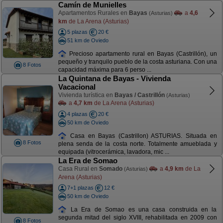
Camín de Munielles
Apartamentos Rurales en
Bayas
a
4,6
(Asturias)
km
de La Arena (Asturias)
5 plazas
20 €
51 km de Oviedo
Precioso apartamento rural en Bayas (Castrillón), un
pequeño y tranquilo pueblo de la costa asturiana. Con una
8 Fotos
capacidad máxima para 6 perso ...
La Quintana de Bayas - Vivienda
Vacacional
Vivienda turística en
Bayas / Castrillón
(Asturias)
a
4,7 km
de La Arena (Asturias)
4 plazas
20 €
50 km de Oviedo
Casa en Bayas (Castrillon) ASTURIAS. Situada en
8 Fotos
plena senda de la costa norte. Totalmente amueblada y
equipada (vitrocerámica, lavadora, mic ...
La Era de Somao
Casa Rural en
Somado
a
4,9 km
de La
(Asturias)
Arena (Asturias)
7+1 plazas
12 €
50 km de Oviedo
La Era de Somao es una casa construida en la
segunda mitad del siglo XVIII, rehabilitada en 2009 con
8 Fotos