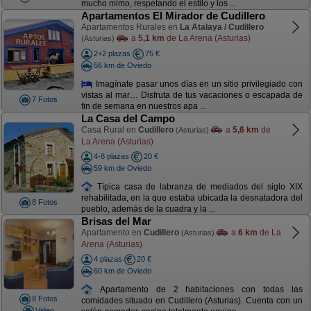
mucho mimo, respetando el estilo y los ...
Apartamentos El Mirador de Cudillero
Apartamentos Rurales en
La Atalaya / Cudillero
a
5,1 km
de La Arena (Asturias)
(Asturias)
2+2 plazas
75 €
56 km de Oviedo
Imagínate pasar unos días en un sitio privilegiado con
vistas al mar… Disfruta de tus vacaciones o escapada de
7 Fotos
fin de semana en nuestros apa ...
La Casa del Campo
Casa Rural en
Cudillero
a
5,6 km
de
(Asturias)
La Arena (Asturias)
4-8 plazas
20 €
59 km de Oviedo
Típica casa de labranza de mediados del siglo XIX
rehabilitada, en la que estaba ubicada la desnatadora del
8 Fotos
pueblo, además de la cuadra y la ...
Brisas del Mar
Apartamento en
Cudillero
a
6 km
de La
(Asturias)
Arena (Asturias)
4 plazas
20 €
60 km de Oviedo
Apartamento de 2 habitaciones con todas las
8 Fotos
comidades situado en Cudillero (Asturias). Cuenta con un
Video