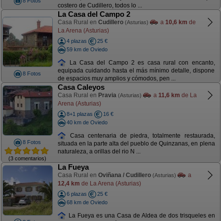
8 Fotos
costero de Cudillero, todos lo ...
La Casa del Campo 2
Casa Rural en
Cudillero
a
10,6 km
de
(Asturias)
La Arena (Asturias)
4 plazas
25 €
59 km de Oviedo
La Casa del Campo 2 es casa rural con encanto,
equipada cuidando hasta el más mínimo detalle, dispone
8 Fotos
de espacios muy amplios y cómodos, pen ...
Casa Caleyos
Casa Rural en
Pravia
a
11,6 km
de La
(Asturias)
Arena (Asturias)
8+1 plazas
16 €
40 km de Oviedo
Casa centenaria de piedra, totalmente restaurada,
8 Fotos
situada en la parte alta del pueblo de Quinzanas, en plena
naturaleza, a orillas del rio N ...
(3 comentarios)
La Fueya
Casa Rural en
Oviñana / Cudillero
a
(Asturias)
12,4 km
de La Arena (Asturias)
6 plazas
25 €
68 km de Oviedo
La Fueya es una Casa de Aldea de dos trisqueles en