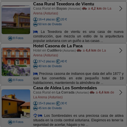
Casa Rural Texedora de Vientu
Casa Rural en
Bayas
a
4,2 km
de La
(Asturias)
Arena (Asturias)
16+4 plazas
20 €
50 km de Oviedo
La Texedora de vientu es una casa de nueva
construcción, que mezcla un estilo de la arquitectura
8 Fotos
popular asturiana con un guiño a las casas ...
Hotel Casona de La Paca
Hotel en
Cudillero
a
4,4 km
de La
(Asturias)
Arena (Asturias)
37+2 plazas
40 €
40 km de Oviedo
Preciosa casona de indianos que data del año 1877 y
que fue convertida en este pequeño hotel de 19
8 Fotos
habitaciones, manteniendo la atmósfera de ...
Casa de Aldea Los Sombredales
Casa Rural en
La Corrada
a
4,4 km
de
(Asturias)
La Arena (Asturias)
15+3 plazas
30 €
45 km de Oviedo
Los Sombredales es una preciosa casa de aldea
situada en la costa central asturiana. Elegirnos es tener la
8 Fotos
seguridad de acertar, hágalo y no ...