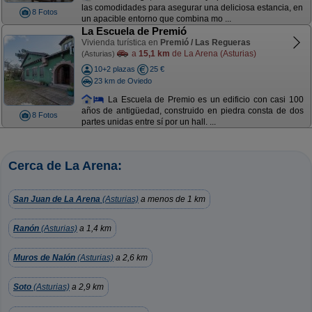
las comodidades para asegurar una deliciosa estancia, en
8 Fotos
un apacible entorno que combina mo ...
La Escuela de Premió
Vivienda turística en
Premió / Las Regueras
a
15,1 km
de La Arena (Asturias)
(Asturias)
10+2 plazas
25 €
23 km de Oviedo
La Escuela de Premio es un edificio con casi 100
años de antigüedad, construido en piedra consta de dos
8 Fotos
partes unidas entre sí por un hall. ...
Cerca de La Arena:
San Juan de La Arena
(Asturias)
a menos de 1 km
Ranón
(Asturias)
a 1,4 km
Muros de Nalón
(Asturias)
a 2,6 km
Soto
(Asturias)
a 2,9 km