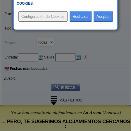
COOKIES
.
Provincias/Islas:
Tipo alquiler:
Plazas:
X
Entrada:
Salida:
Fechas más buscadas
pueblo:
MÁS FILTROS
No se han encontrado alojamientos en
La Arena
(Asturias)
... PERO, TE SUGERIMOS ALOJAMIENTOS CERCANOS
: