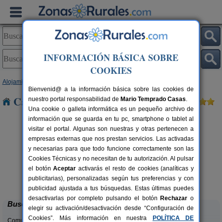
INFORMACIÓN BÁSICA SOBRE
COOKIES
Alojamientos
>
Asturias
> La Arena
Bienvenid@ a la información básica sobre las cookies de
Casas Rurales cerca de La Arena
nuestro portal responsabilidad de
Mario Temprado Casas
.
Una cookie o galleta informática es un pequeño archivo de
información que se guarda en tu pc, smartphone o tablet al
visitar el portal. Algunas son nuestras y otras pertenecen a
empresas externas que nos prestan servicios. Las activadas
y necesarias para que todo funcione correctamente son las
Cookies Técnicas y no necesitan de tu autorización. Al pulsar
el botón
Aceptar
activarás el resto de cookies (analíticas y
El Pajar de Pumarega
rs.
6 pers.
publicitarias), personalizadas según tus preferencias y con
 €
19 €
Castropol (Asturias)
desde
publicidad ajustada a tus búsquedas. Estas últimas puedes
desactivarlas por completo pulsando el botón
Rechazar
o
Buscar
elegir su activación/desactivación desde “Configuración de
Cookies”. Más información en nuestra
POLÍTICA DE
Comunidades: