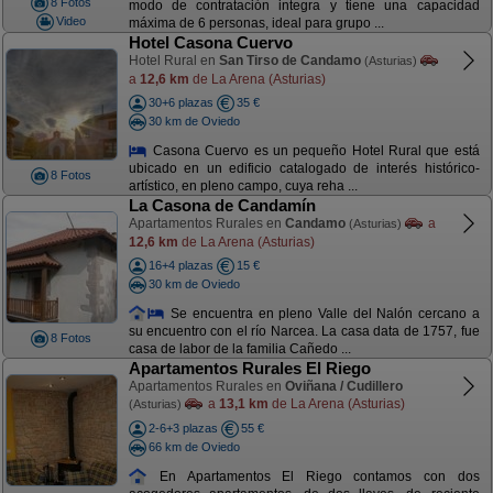
8 Fotos
modo de contratación integra y tiene una capacidad
Video
máxima de 6 personas, ideal para grupo ...
Hotel Casona Cuervo
Hotel Rural en
San Tirso de Candamo
(Asturias)
a
12,6 km
de La Arena (Asturias)
30+6 plazas
35 €
30 km de Oviedo
Casona Cuervo es un pequeño Hotel Rural que está
ubicado en un edificio catalogado de interés histórico-
8 Fotos
artístico, en pleno campo, cuya reha ...
La Casona de Candamín
Apartamentos Rurales en
Candamo
a
(Asturias)
12,6 km
de La Arena (Asturias)
16+4 plazas
15 €
30 km de Oviedo
Se encuentra en pleno Valle del Nalón cercano a
su encuentro con el río Narcea. La casa data de 1757, fue
8 Fotos
casa de labor de la familia Cañedo ...
Apartamentos Rurales El Riego
Apartamentos Rurales en
Oviñana / Cudillero
a
13,1 km
de La Arena (Asturias)
(Asturias)
2-6+3 plazas
55 €
66 km de Oviedo
En Apartamentos El Riego contamos con dos