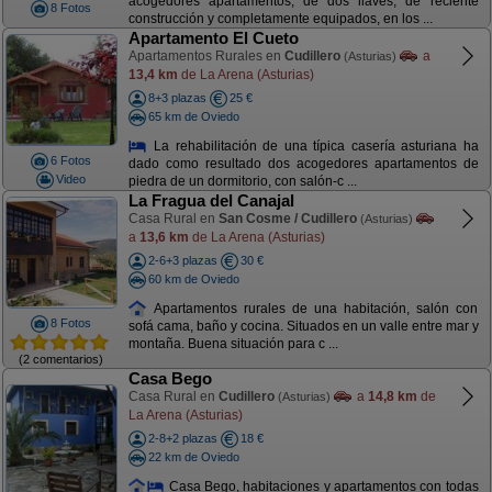
acogedores apartamentos, de dos llaves, de reciente
8 Fotos
construcción y completamente equipados, en los ...
Apartamento El Cueto
Apartamentos Rurales en
Cudillero
a
(Asturias)
13,4 km
de La Arena (Asturias)
8+3 plazas
25 €
65 km de Oviedo
La rehabilitación de una típica casería asturiana ha
6 Fotos
dado como resultado dos acogedores apartamentos de
Video
piedra de un dormitorio, con salón-c ...
La Fragua del Canajal
Casa Rural en
San Cosme / Cudillero
(Asturias)
a
13,6 km
de La Arena (Asturias)
2-6+3 plazas
30 €
60 km de Oviedo
Apartamentos rurales de una habitación, salón con
8 Fotos
sofá cama, baño y cocina. Situados en un valle entre mar y
montaña. Buena situación para c ...
(2 comentarios)
Casa Bego
Casa Rural en
Cudillero
a
14,8 km
de
(Asturias)
La Arena (Asturias)
2-8+2 plazas
18 €
22 km de Oviedo
Casa Bego, habitaciones y apartamentos con todas