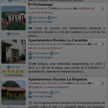
salón-comedor, cocina totalmente equipa ...
El Perlindango
Casa Rural en
Cudillero
a
6,5 km
de
(Asturias)
La Arena (Asturias)
10+1 plazas
33 €
59 km de Oviedo
Casa de alquiler por habitaciones, tranquila y
acogedora, situada a 1 km de Cudillero y a 3 km de las
8 Fotos
playas. ...
Apartamentos Rurales La Caramba
Apartamentos Rurales en
Cudillero
a
9
(Asturias)
km
de La Arena (Asturias)
2-16+1 plazas
22 €
55 km de Oviedo
Antigua casa reformada integramente en 2003 y
8 Fotos
2010 a 1 km de la playa, que consta de 6 estudios y 1
apartamento, totalmente independientes y ...
(3 comentarios)
Apartamentos Rurales La Regatina
Apartamentos Rurales en
Cudillero
a
(Asturias)
10,2 km
de La Arena (Asturias)
2-36+9 plazas
13 €
55 km de Oviedo
Son 9 apartamentos situados en el tranquilo pueblo de
Lamuño, entre el mar y la montaña dentro del municipio