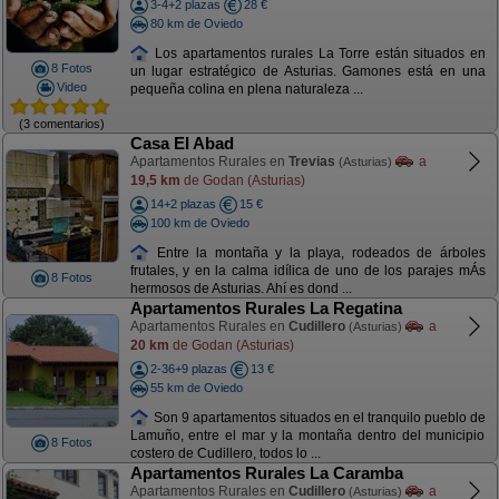
3-4+2 plazas
28 €
80 km de Oviedo
Los apartamentos rurales La Torre están situados en
8 Fotos
un lugar estratégico de Asturias. Gamones está en una
Video
pequeña colina en plena naturaleza ...
(3 comentarios)
Casa El Abad
Apartamentos Rurales en
Trevias
a
(Asturias)
19,5 km
de Godan (Asturias)
14+2 plazas
15 €
100 km de Oviedo
Entre la montaña y la playa, rodeados de árboles
frutales, y en la calma idílica de uno de los parajes mÁs
8 Fotos
hermosos de Asturias. Ahí es dond ...
Apartamentos Rurales La Regatina
Apartamentos Rurales en
Cudillero
a
(Asturias)
20 km
de Godan (Asturias)
2-36+9 plazas
13 €
55 km de Oviedo
Son 9 apartamentos situados en el tranquilo pueblo de
Lamuño, entre el mar y la montaña dentro del municipio
8 Fotos
costero de Cudillero, todos lo ...
Apartamentos Rurales La Caramba
Apartamentos Rurales en
Cudillero
a
(Asturias)