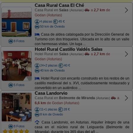
Casa Rural Casa El Ché
Casa Rural en
Salas
a
2,7 km
de
(Asturias)
Godan (Asturias)
4 plazas
45 €
50 km de Oviedo
Casa de aldea catalogada por la Dirección General de
Turismo con dos trisqueles. Ubicada en lo alto de un valle
8 Fotos
con hermosas vistas. Un luga ...
Hotel Rural Castillo Valdés Salas
Hotel Rural en
Salas
a
2,7 km
de
(Asturias)
Godan (Asturias)
24+2 plazas
40 €
40 km de Oviedo
Hotel Rural con encanto construido en los restos de un
castillo medieval del s. XVI, cuidadosamente restaurado y
5 Fotos
convertido en un auténtico ...
Casa Landorvio
Casa Rural en
Belmonte de Miranda
a
(Asturias)
6,6 km
de Godan (Asturias)
11+1 plazas
28 €
8 km de Oviedo
Casa Landorvio, en Asturias. Alquiler íntegro de una
8 Fotos
casa en el núcleo rural de Leiguarda (Belmonte de
Miranda), durante los 365 dias del añ ...