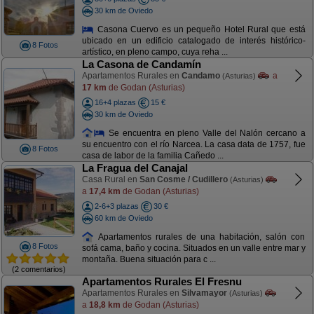
30 km de Oviedo
Casona Cuervo es un pequeño Hotel Rural que está
ubicado en un edificio catalogado de interés histórico-
8 Fotos
artístico, en pleno campo, cuya reha ...
La Casona de Candamín
Apartamentos Rurales en
Candamo
a
(Asturias)
17 km
de Godan (Asturias)
16+4 plazas
15 €
30 km de Oviedo
Se encuentra en pleno Valle del Nalón cercano a
su encuentro con el río Narcea. La casa data de 1757, fue
8 Fotos
casa de labor de la familia Cañedo ...
La Fragua del Canajal
Casa Rural en
San Cosme / Cudillero
(Asturias)
a
17,4 km
de Godan (Asturias)
2-6+3 plazas
30 €
60 km de Oviedo
Apartamentos rurales de una habitación, salón con
8 Fotos
sofá cama, baño y cocina. Situados en un valle entre mar y
montaña. Buena situación para c ...
(2 comentarios)
Apartamentos Rurales El Fresnu
Apartamentos Rurales en
Silvamayor
(Asturias)
a
18,8 km
de Godan (Asturias)