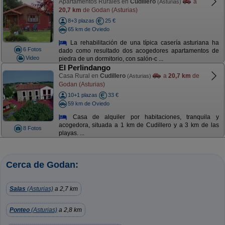
Apartamentos Rurales en
Cudillero
a
(Asturias)
20,7 km
de Godan (Asturias)
8+3 plazas
25 €
65 km de Oviedo
La rehabilitación de una típica casería asturiana ha
6 Fotos
dado como resultado dos acogedores apartamentos de
Video
piedra de un dormitorio, con salón-c ...
El Perlindango
Casa Rural en
Cudillero
a
20,7 km
de
(Asturias)
Godan (Asturias)
10+1 plazas
33 €
59 km de Oviedo
Casa de alquiler por habitaciones, tranquila y
acogedora, situada a 1 km de Cudillero y a 3 km de las
8 Fotos
playas. ...
Cerca de Godan:
Salas
(Asturias)
a 2,7 km
Ponteo
(Asturias)
a 2,8 km