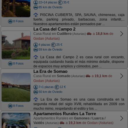
22+14 plazas
35 €
85 km de Oviedo
PISCINA CUBIERTA, SPA, SAUNA, chimeneas, caja
fuerte, parking privado, barbacoas, zona infantil,...
8 Fotos
Nuestros apartamentos están pensados par ...
La Casa del Campo 2
Casa Rural en
Cudillero
a
18,8 km
de
(Asturias)
Godan (Asturias)
4 plazas
25 €
59 km de Oviedo
La Casa del Campo 2 es casa rural con encanto,
equipada cuidando hasta el más mínimo detalle, dispone
8 Fotos
de espacios muy amplios y cómodos, pen ...
La Era de Somao
Casa Rural en
Somado
a
19,1 km
de
(Asturias)
Godan (Asturias)
7+1 plazas
12 €
50 km de Oviedo
La Era de Somao es una casa construida en la
segunda mitad del siglo XVIII, rehabilitada en 2009 con
8 Fotos
mucho mimo, respetando el estilo y los ...
Apartamentos Rurales La Torre
Apartamentos Rurales en
Gamones / Luarca /
Valdés
a
19,3 km
de Godan (Asturias)
(Asturias)