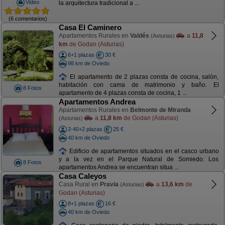
Video
la arquitectura tradicional a ...
(6 comentarios)
Casa El Caminero
Apartamentos Rurales en
Valdés
a
11,8
(Asturias)
km
de Godan (Asturias)
6+1 plazas
30 €
98 km de Oviedo
El apartamento de 2 plazas consta de cocina, salón,
habitación con cama de matrimonio y baño. El
8 Fotos
apartamento de 4 plazas consta de cocina, 1 ...
Apartamentos Andrea
Apartamentos Rurales en
Belmonte de Miranda
a
11,8 km
de Godan (Asturias)
(Asturias)
2-40+2 plazas
25 €
40 km de Oviedo
Edificio de apartamentos situados en el casco urbano
y a la vez en el Parque Natural de Somiedo. Los
8 Fotos
apartamentos Andrea se encuentran situa ...
Casa Caleyos
Casa Rural en
Pravia
a
13,6 km
de
(Asturias)
Godan (Asturias)
8+1 plazas
16 €
40 km de Oviedo