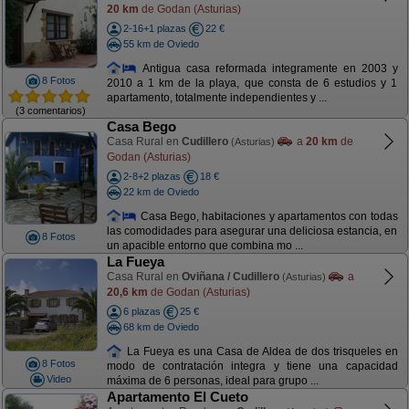
20 km
de Godan (Asturias)
2-16+1 plazas
22 €
55 km de Oviedo
Antigua casa reformada integramente en 2003 y
8 Fotos
2010 a 1 km de la playa, que consta de 6 estudios y 1
apartamento, totalmente independientes y ...
(3 comentarios)
Casa Bego
Casa Rural en
Cudillero
a
20 km
de
(Asturias)
Godan (Asturias)
2-8+2 plazas
18 €
22 km de Oviedo
Casa Bego, habitaciones y apartamentos con todas
las comodidades para asegurar una deliciosa estancia, en
8 Fotos
un apacible entorno que combina mo ...
La Fueya
Casa Rural en
Oviñana / Cudillero
a
(Asturias)
20,6 km
de Godan (Asturias)
6 plazas
25 €
68 km de Oviedo
La Fueya es una Casa de Aldea de dos trisqueles en
8 Fotos
modo de contratación integra y tiene una capacidad
Video
máxima de 6 personas, ideal para grupo ...
Apartamento El Cueto