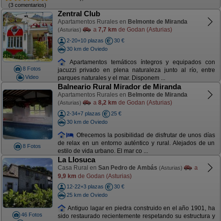
(3 comentarios)
Zentral Club
Apartamentos Rurales en
Belmonte de Miranda
a
7,7 km
de Godan (Asturias)
(Asturias)
2-20+10 plazas
30 €
30 km de Oviedo
Apartamentos temáticos íntegros y equipados con
8 Fotos
jacuzzi privado en plena naturaleza junto al río, entre
Video
parques naturales y el mar. Disponem ...
Balneario Rural Mirador de Miranda
Apartamentos Rurales en
Belmonte de Miranda
a
8,2 km
de Godan (Asturias)
(Asturias)
2-34+7 plazas
25 €
30 km de Oviedo
Ofrecemos la posibilidad de disfrutar de unos días
de relax en un entorno auténtico y rural. Alejados de un
8 Fotos
estilo de vida urbano. El mar co ...
La Llosuca
Casa Rural en
San Pedro de Ambás
a
(Asturias)
9,9 km
de Godan (Asturias)
12-22+3 plazas
30 €
25 km de Oviedo
Antiguo lagar en piedra construido en el año 1901, ha
46 Fotos
sido restaurado recientemente respetando su estructura y