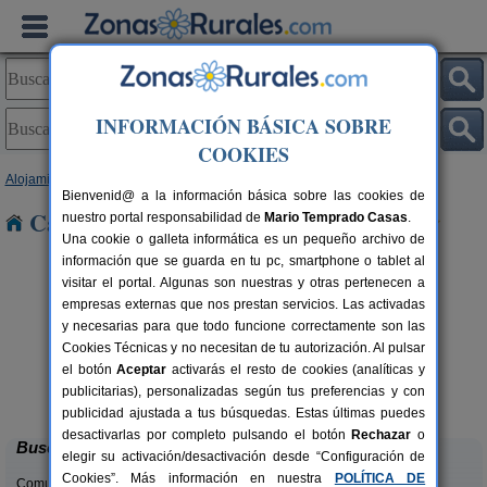
INFORMACIÓN BÁSICA SOBRE
COOKIES
Alojamientos
>
Asturias
> Godan
Bienvenid@ a la información básica sobre las cookies de
Casas Rurales cerca de Godan
nuestro portal responsabilidad de
Mario Temprado Casas
.
Una cookie o galleta informática es un pequeño archivo de
información que se guarda en tu pc, smartphone o tablet al
visitar el portal. Algunas son nuestras y otras pertenecen a
empresas externas que nos prestan servicios. Las activadas
y necesarias para que todo funcione correctamente son las
Cookies Técnicas y no necesitan de tu autorización. Al pulsar
el botón
Aceptar
activarás el resto de cookies (analíticas y
La Llosuca
rs.
12-22+3 pers.
publicitarias), personalizadas según tus preferencias y con
 €
30 €
San Pedro de Ambás (Asturias)
desde
publicidad ajustada a tus búsquedas. Estas últimas puedes
desactivarlas por completo pulsando el botón
Rechazar
o
Buscar
elegir su activación/desactivación desde “Configuración de
Cookies”. Más información en nuestra
POLÍTICA DE
Comunidades: