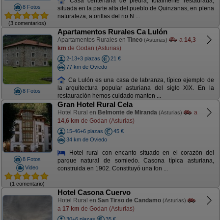
Casa centenaria de piedra, totalmente restaurada,
8 Fotos
situada en la parte alta del pueblo de Quinzanas, en plena
naturaleza, a orillas del rio N ...
(3 comentarios)
Apartamentos Rurales Ca Lulón
Apartamentos Rurales en
Tineo
a
14,3
(Asturias)
km
de Godan (Asturias)
2-13+3 plazas
21 €
77 km de Oviedo
Ca Lulón es una casa de labranza, típico ejemplo de
la arquitectura popular asturiana del siglo XIX. En la
8 Fotos
restauración hemos cuidado manten ...
Gran Hotel Rural Cela
Hotel Rural en
Belmonte de Miranda
a
(Asturias)
14,6 km
de Godan (Asturias)
15-46+6 plazas
45 €
34 km de Oviedo
Hotel rural con encanto situado en el corazón del
8 Fotos
parque natural de somiedo. Casona típica asturiana,
Video
construida en 1902. Constituyó una fon ...
(1 comentario)
Hotel Casona Cuervo
Hotel Rural en
San Tirso de Candamo
(Asturias)
a
17 km
de Godan (Asturias)
30+6 plazas
35 €