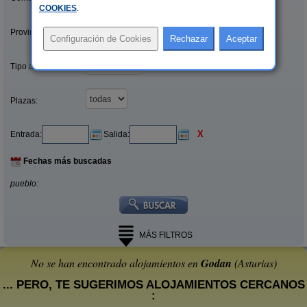
COOKIES
.
Provincias/Islas:
Tipo alquiler:
Plazas:
X
Entrada:
Salida:
Fechas más buscadas
pueblo:
MÁS FILTROS
No se han encontrado alojamientos en
Godan
(Asturias)
... PERO, TE SUGERIMOS ALOJAMIENTOS CERCANOS
: