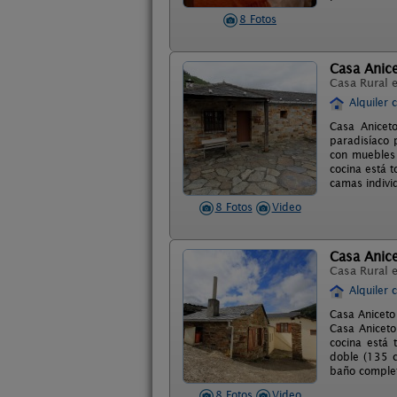
8 Fotos
Casa Anice
Casa Rural 
Alquiler 
Casa Aniceto
paradisíaco 
con muebles 
cocina está 
camas indivi
8 Fotos
Video
Casa Anicet
Casa Rural 
Alquiler 
Casa Aniceto
Casa Aniceto
cocina está 
doble (135 c
baño complet
8 Fotos
Video