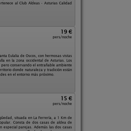
rtenece al Club Aldeas - Asturias Calidad
19 €
pers/noche
anta Eulalia de Oscos, con hermosas vistas
la en la zona occidental de Asturias. Los
 pero conservando el entrañable ambiente
ritorio donde naturaleza y tradición están
dades en el entorno más próximo.
15 €
pers/noche
igüedad, situada en La Ferrería, a 1 Km de
 popular. Consta de dos casas de aldea de
ón especial parejas. Además las dos casas