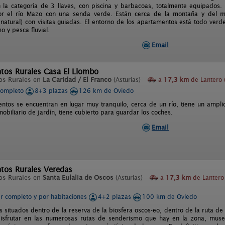
 la categoría de 3 llaves, con piscina y barbacoas, totalmente equipados.
r el río Mazo con una senda verde. Están cerca de la montaña y del 
atural) con visitas guiadas. El entorno de los apartamentos está todo verde
 y pesca fluvial.
Email
tos Rurales Casa El Llombo
os Rurales en
La Caridad / El Franco
(Asturias)
a
17,3 km
de Lantero (
completo
8+3 plazas
126 km de Oviedo
ntos se encuentran en lugar muy tranquilo, cerca de un río, tiene un amplio
biliario de jardín, tiene cubierto para guardar los coches.
Email
tos Rurales Veredas
os Rurales en
Santa Eulalia de Oscos
(Asturias)
a
17,3 km
de Lantero
er completo y por habitaciones
4+2 plazas
100 km de Oviedo
 situados dentro de la reserva de la biosfera oscos-eo, dentro de la ruta de
isfrutar en las numerosas rutas de senderismo que hay en la zona, museo