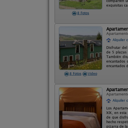
comparten un
exquisitas ca
8 Fotos
Apartamen
Apartament
Alquiler 
Disfrutar de
de 5 plazas 
También dis
encantados 
encantados d
8 Fotos
Video
Apartament
Apartament
Alquiler 
Los Apartame
XIX, en esta
de que disfr
hecho respet
pizarra de la