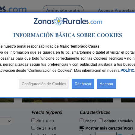
Anúnciate gratis
Acceso Propietar
Busca por pueblo
INFORMACIÓN BÁSICA SOBRE COOKIES
de Lantero
de nuestro portal responsabilidad de
Mario Temprado Casas
.
o de información que se guarda en tu pc, smartphone o tablet al visitar el port
ecesarias para que todo funcione correctamente son las Cookies Técnicas y no ne
rias), personalizadas según tus preferencias y con publicidad ajustada a tus búsq
sactivación desde “Configuración de Cookies”. Más información en nuestra
POLÍTI
El Pajar de Pumarega
1 pers.
6 pers.
26 €
19 €
Castropol (Asturias)
San
e
desde
Precio (€/pers)
Características
de 1 a 20
Piscina
Admite animales
de 21 a 30
Mostrar más características