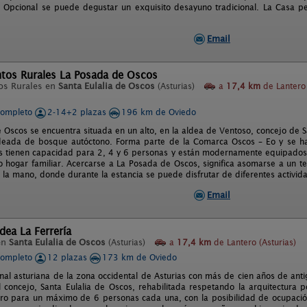
. Opcional se puede degustar un exquisito desayuno tradicional. La Casa pe
Email
tos Rurales La Posada de Oscos
os Rurales en
Santa Eulalia de Oscos
(Asturias)
a
17,4 km
de Lantero
completo
2-14+2 plazas
196 km de Oviedo
 Oscos se encuentra situada en un alto, en la aldea de Ventoso, concejo de S
odeada de bosque autóctono. Forma parte de la Comarca Oscos – Eo y se hal
 tienen capacidad para 2, 4 y 6 personas y están modernamente equipados
o hogar familiar. Acercarse a La Posada de Oscos, significa asomarse a un ter
e la mano, donde durante la estancia se puede disfrutar de diferentes activi
Email
dea La Ferrería
en
Santa Eulalia de Oscos
(Asturias)
a
17,4 km
de Lantero (Asturias)
completo
12 plazas
173 km de Oviedo
onal asturiana de la zona occidental de Asturias con más de cien años de ant
el concejo, Santa Eulalia de Oscos, rehabilitada respetando la arquitectura
egro para un máximo de 6 personas cada una, con la posibilidad de ocupaci