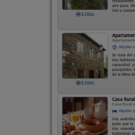
restaurantes
aire puro. D
Ven y conoce
8 Fotos
Apartamen
Apartament
Alquiler 
Se trata del
dos habitacio
capacidad p
paisajístico
de la Mina de
8 Fotos
Casa Rura
Casa Rural 
Alquiler 
Una auténtic
patio que la
dos vivienda
tradicional 