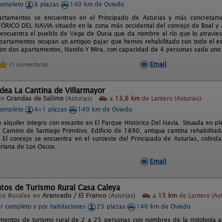
completo
8 plazas
140 km de Oviedo
artamentos se encuentran en el Principado de Asturias y más concretam
RICO DEL NAVIA situado en la zona más occidental del concejo de Boal y 
encuentra el pueblo de Vega de Ouria que da nombre al río que lo atraviesa
apartamentos ocupan un antiguo pajar que hemos rehabilitado con todo el es
Son dos apartamentos, Nando Y Mira, con capacidad de 4 personas cada uno y 
Email
(1 comentario)
dea La Cantina de Villarmayor
en
Grandas de Salime
(Asturias)
a
13,6 km
de Lantero (Asturias)
completo
4+1 plazas
140 km de Oviedo
 alquiler integro con encanto en El Parque Histórico Del Navía. Situada en p
l Camino de Santiago Primitivo. Edificio de 1890, antigua cantina rehabilita
 El concejo se encuentra en el suroeste del Principado de Asturias, colinda
riana de Los Oscos.
Email
tos de Turismo Rural Casa Caleya
os Rurales en
Arancedo / El Franco
(Asturias)
a
15 km
de Lantero (Ast
er completo y por habitaciones
25 plazas
140 km de Oviedo
mentos de turismo rural de 2 a 25 personas con nombres de la mitología as