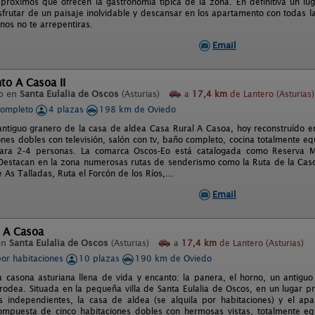
 próximos que ofrecen la gastronomía típica de la zona. En definitiva un lu
isfrutar de un paisaje inolvidable y descansar en los apartamento con todas l
nos no te arrepentiras.
Email
to A Casoa II
o en
Santa Eulalia de Oscos
(Asturias)
a
17,4 km
de Lantero (Asturias)
completo
4 plazas
198 km de Oviedo
 antiguo granero de la casa de aldea Casa Rural A Casoa, hoy reconstruído e
nes dobles con televisión, salón con tv, baño completo, cocina totalmente eq
ara 2-4 personas. La comarca Oscos-Eo está catalogada como Reserva Mu
. Destacan en la zona numerosas rutas de senderismo como la Ruta de la Cas
 As Talladas, Ruta el Forcón de los Ríos,...
Email
l A Casoa
en
Santa Eulalia de Oscos
(Asturias)
a
17,4 km
de Lantero (Asturias)
por habitaciones
10 plazas
190 km de Oviedo
a casona asturiana llena de vida y encanto: la panera, el horno, un antiguo
 rodea. Situada en la pequeña villa de Santa Eulalia de Oscos, en un lugar p
s independientes, la casa de aldea (se alquila por habitaciones) y el apa
compuesta de cinco habitaciones dobles con hermosas vistas, totalmente e