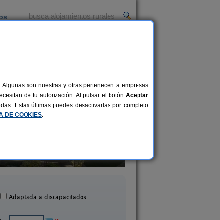
ios
-
al. Algunas son nuestras y otras pertenecen a empresas
cesitan de tu autorización. Al pulsar el botón
Aceptar
uedas. Estas últimas puedes desactivarlas por completo
CA DE COOKIES
.
La Llosuca
Casa Rural La Rect
12-22+3 pers.
30 €
 Pedro de Ambás (Asturias)
Beloncio (Asturias
desde
Adaptada a discapacitados