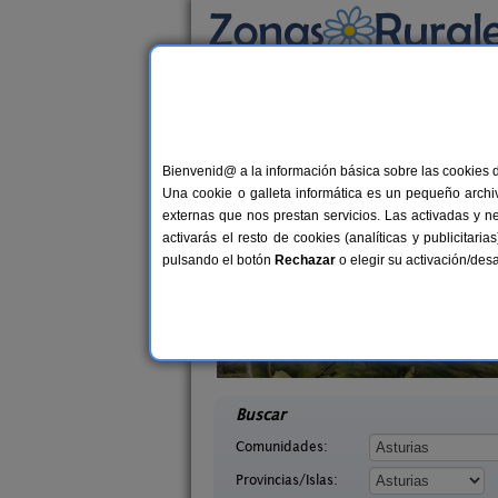
Busca por alojamiento
Alojamientos
>
Asturias
> Lantero
Casas Rurales cerca 
Bienvenid@ a la información básica sobre las cookies 
Una cookie o galleta informática es un pequeño archiv
externas que nos prestan servicios. Las activadas y n
activarás el resto de cookies (analíticas y publicita
pulsando el botón
Rechazar
o elegir su activación/de
saguas
El Acebo
2-8 pers.
4+
18 €
Asturias)
Beloncio (Asturias)
desde
desd
Buscar
Comunidades:
Provincias/Islas: