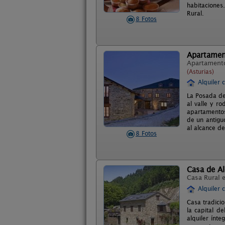
habitaciones
Rural.
8 Fotos
Apartamen
Apartament
(Asturias)
Alquiler 
La Posada de
al valle y r
apartamentos
de un antigu
al alcance d
8 Fotos
Casa de Al
Casa Rural 
Alquiler 
Casa tradici
la capital d
alquiler ínt