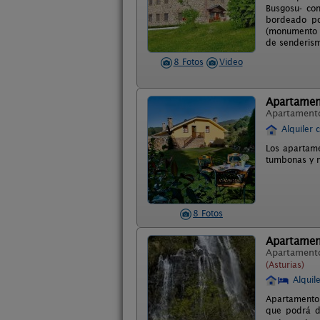
Busgosu- con
bordeado po
(monumento n
de senderismo
8 Fotos
Video
Apartamen
Apartament
Alquiler 
Los apartame
tumbonas y mo
8 Fotos
Apartamen
Apartament
(Asturias)
Alquil
Apartamentos
que podrá d