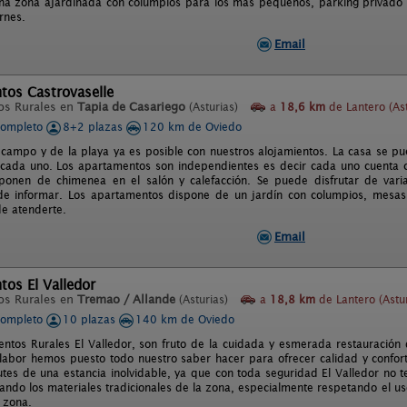
a zona ajardinada con columpios para los más pequeños, parking privado 
rnes.
Email
tos Castrovaselle
os Rurales en
Tapia de Casariego
(Asturias)
a
18,6 km
de Lantero (Ast
completo
8+2 plazas
120 km de Oviedo
l campo y de la playa ya es posible con nuestros alojamientos. La casa se p
cada uno. Los apartamentos son independientes es decir cada uno cuenta co
ponen de chimenea en el salón y calefacción. Se puede disfrutar de vari
de informar. Los apartamentos dispone de un jardín con columpios, mesa
e atenderte.
Email
os El Valledor
os Rurales en
Tremao / Allande
(Asturias)
a
18,8 km
de Lantero (Astur
completo
10 plazas
140 km de Oviedo
ntos Rurales El Valledor, son fruto de la cuidada y esmerada restauración 
 labor hemos puesto todo nuestro saber hacer para ofrecer calidad y confort 
utes de una estancia inolvidable, ya que con toda seguridad El Valledor no te
ando los materiales tradicionales de la zona, especialmente respetando el us
 zona.