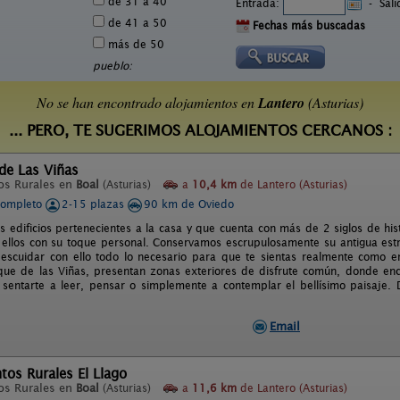
de 31 a 40
Entrada:
-
Sal
de 41 a 50
Fechas más buscadas
más de 50
pueblo:
No se han encontrado alojamientos en
Lantero
(Asturias)
... PERO, TE SUGERIMOS ALOJAMIENTOS CERCANOS :
de Las Viñas
os Rurales en
Boal
(Asturias)
a
10,4 km
de Lantero (Asturias)
completo
2-15 plazas
90 km de Oviedo
s edificios pertenecientes a la casa y que cuenta con más de 2 siglos de hi
ellos con su toque personal. Conservamos escrupulosamente su antigua es
descuidar con ello todo lo necesario para que te sientas realmente como 
sque de las Viñas, presentan zonas exteriores de disfrute común, donde enc
 sentarte a leer, pensar o simplemente a contemplar el bellísimo paisaje.
Email
os Rurales El Llago
os Rurales en
Boal
(Asturias)
a
11,6 km
de Lantero (Asturias)