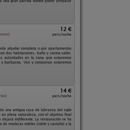
y una gran parrilla donde poder preparar
12 €
urias)
pers/noche
uede alquilar completa o por apartamentos
n dos habitaciones, baño y cocina-salón.
as actividades en la zona que estaremos
s y barbacoa. Ven y conocenos estaremos
14 €
ias)
pers/noche
de una antigua casa de labranza del siglo
en plena naturaleza, con el objetivo final
 dejará indiferente. La restauración se ha
o de maderas nobles (roble y castaño) y la