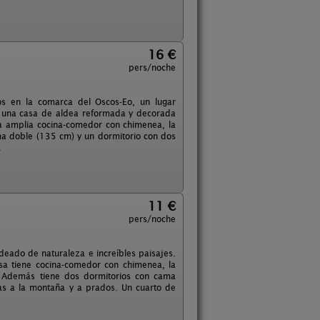
16 €
pers/noche
os en la comarca del Oscos-Eo, un lugar
es una casa de aldea reformada y decorada
a amplia cocina-comedor con chimenea, la
ama doble (135 cm) y un dormitorio con dos
.
11 €
pers/noche
eado de naturaleza e increíbles paisajes.
sa tiene cocina-comedor con chimenea, la
 ). Además tiene dos dormitorios con cama
tas a la montaña y a prados. Un cuarto de