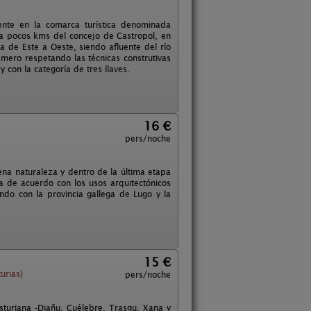
ente en la comarca turística denominada
a pocos kms del concejo de Castropol, en
 de Este a Oeste, siendo afluente del río
mero respetando las técnicas construtivas
con la categoría de tres llaves.
16 €
pers/noche
lena naturaleza y dentro de la última etapa
da de acuerdo con los usos arquitectónicos
ndo con la provincia gallega de Lugo y la
15 €
urias)
pers/noche
turiana -Diañu, Cuélebre, Trasgu, Xana y