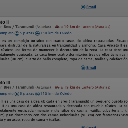
Email
to II
en
Bres / Taramundi
(Asturias)
a
19 km
de Lantero (Asturias)
completo
5 plazas
150 km de Oviedo
 es un complejo turístico con cuatro casas de aldea restauradas. Situad
para disfrutar de la naturaleza en tranquilidad y armonía. Casa Aniceto II 
rústicos una forma de mantener la decoración de la zona. La casa tiene un
totalmente equipada. La casa tiene cuatro dormitorios tres de ellos tienen c
duales (90 cm), cuarto de baño completo, ropa de cama, toallas y calefacción
Email
o III
en
Bres / Taramundi
(Asturias)
a
19 km
de Lantero (Asturias)
completo
6 plazas
150 km de Oviedo
 III es una casa de aldea ubicada en Bres (Taramundi) un pequeño pueblo rod
 III es una casa de aldea restaurada y decorada con mueble rústico. La ca
totalmente equipada (menaje y utensilios de cocina, vajilla, cubertería...
m) y un dormitorio con dos camas individuales (90 cm) con fantásticas vis
o y un aseo, ropa de cama y toallas.