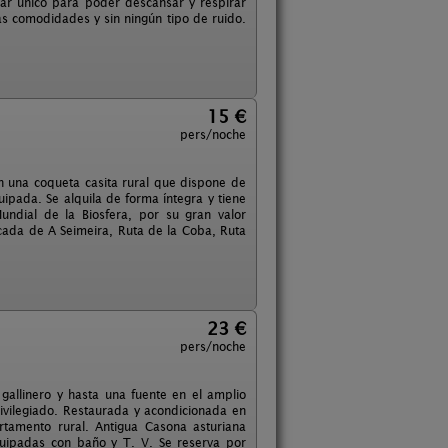
gar único para poder descansar y respirar
as comodidades y sin ningún tipo de ruido.
15 €
pers/noche
n una coqueta casita rural que dispone de
uipada. Se alquila de forma íntegra y tiene
ndial de la Biosfera, por su gran valor
cada de A Seimeira, Ruta de la Coba, Ruta
23 €
pers/noche
 gallinero y hasta una fuente en el amplio
rivilegiado. Restaurada y acondicionada en
rtamento rural. Antigua Casona asturiana
quipadas con baño y T. V. Se reserva por