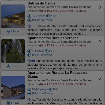
Balcón de Oscos
Apartamentos Rurales en
Santa Eulalia de Oscos
a
16,2 km
de Buslavin (Asturias)
(Asturias)
23+5 plazas
25 €
180 km de Oviedo
El Balcón de Oscos está rodeado del característico
bosque autóctono que cubre los Oscos, pudiendo
8 Fotos
observar a pocos metros el mágico río Agüe ...
Apartamentos Rurales Veredas
Apartamentos Rurales en
Santa Eulalia de Oscos
a
17,7 km
de Buslavin (Asturias)
(Asturias)
4+2 plazas
20 €
100 km de Oviedo
Apartamentos situados dentro de la reserva de la
biosfera oscos-eo, dentro de la ruta de senderismo a
8 Fotos
seimeira. Preciosos paisajes que podrá ...
Apartamentos Rurales La Posada de
Oscos
Apartamentos Rurales en
Santa Eulalia de Oscos
a
17,9 km
de Buslavin (Asturias)
(Asturias)
2-14+2 plazas
19 €
196 km de Oviedo
La Posada de Oscos se encuentra situada en un alto,
8 Fotos
en la aldea de Ventoso, concejo de Santa Eulalia de