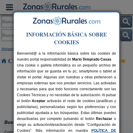
INFORMACIÓN BÁSICA SOBRE
COOKIES
Alojamientos
>
Asturias
> Buslavin
Bienvenid@ a la información básica sobre las cookies de
Casas Rurales cerca de Buslavin
nuestro portal responsabilidad de
Mario Temprado Casas
.
Una cookie o galleta informática es un pequeño archivo de
información que se guarda en tu pc, smartphone o tablet al
visitar el portal. Algunas son nuestras y otras pertenecen a
empresas externas que nos prestan servicios. Las activadas
y necesarias para que todo funcione correctamente son las
Cookies Técnicas y no necesitan de tu autorización. Al pulsar
el botón
Aceptar
activarás el resto de cookies (analíticas y
El Acebo
rs.
4+1 pers.
publicitarias), personalizadas según tus preferencias y con
 €
26 €
Beloncio (Asturias)
desde
publicidad ajustada a tus búsquedas. Estas últimas puedes
desactivarlas por completo pulsando el botón
Rechazar
o
Buscar
elegir su activación/desactivación desde “Configuración de
Cookies”. Más información en nuestra
POLÍTICA DE
Comunidades: