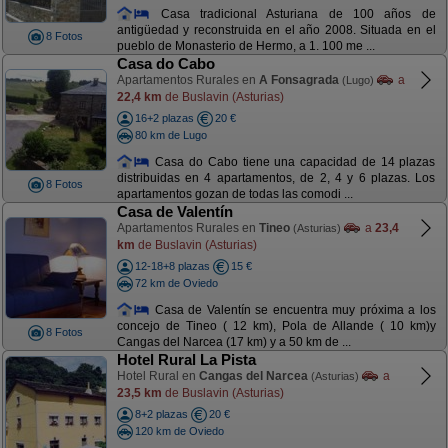
Casa tradicional Asturiana de 100 años de
antigüedad y reconstruida en el año 2008. Situada en el
8 Fotos
pueblo de Monasterio de Hermo, a 1. 100 me ...
Casa do Cabo
Apartamentos Rurales en
A Fonsagrada
a
(Lugo)
22,4 km
de Buslavin (Asturias)
16+2 plazas
20 €
80 km de Lugo
Casa do Cabo tiene una capacidad de 14 plazas
distribuidas en 4 apartamentos, de 2, 4 y 6 plazas. Los
8 Fotos
apartamentos gozan de todas las comodi ...
Casa de Valentín
Apartamentos Rurales en
Tineo
a
23,4
(Asturias)
km
de Buslavin (Asturias)
12-18+8 plazas
15 €
72 km de Oviedo
Casa de Valentín se encuentra muy próxima a los
concejo de Tineo ( 12 km), Pola de Allande ( 10 km)y
8 Fotos
Cangas del Narcea (17 km) y a 50 km de ...
Hotel Rural La Pista
Hotel Rural en
Cangas del Narcea
a
(Asturias)
23,5 km
de Buslavin (Asturias)
8+2 plazas
20 €
120 km de Oviedo