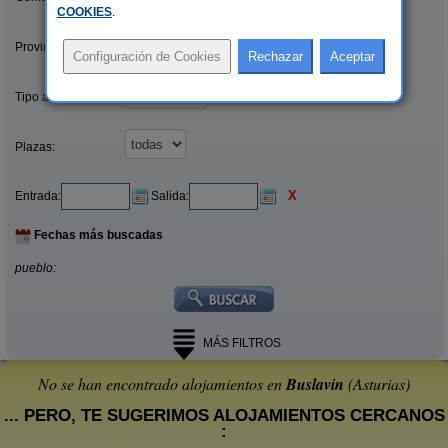
COOKIES
.
Provincias/Islas:
Tipo alquiler:
Plazas:
X
Entrada:
Salida:
Fechas más buscadas
pueblo:
MÁS FILTROS
No se han encontrado alojamientos en
Buslavin
(Asturias)
... PERO, TE SUGERIMOS ALOJAMIENTOS CERCANOS
: