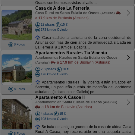
Oscos, con hermosas vistas al valle ...
Casa de Aldea La Ferrería
Casa Rural en
Santa Eulalia de Oscos
(Asturias)
a
17,9 km
de Buslavin (Asturias)
12 plazas
15 €
173 km de Oviedo
Casa tradicional asturiana de la zona occidental de
Asturias con más de cien años de antigüedad, situada en
8 Fotos
La Ferrería, a 1 Km de la capita ...
Apartamentos Rurales Tía Vicenta
Apartamentos Rurales en
Santa Eulalia de Oscos
a
17,9 km
de Buslavin (Asturias)
(Asturias)
2-8 plazas
20 €
176 km de Oviedo
Apartamentos Rurales Tía Vicenta están situados en
Sarceda, un pequeño pueblo de montaña del occidente
8 Fotos
asturiano, (limitando con Galicia) pe ...
Apartamento A Casoa II
Apartamento en
Santa Eulalia de Oscos
(Asturias)
a
18 km
de Buslavin (Asturias)
4 plazas
15 €
198 km de Oviedo
Se trata del antiguo granero de la casa de aldea Casa
Rural A Casoa, hoy reconstruído en una coqueta casita
8 Fotos