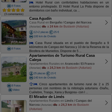
Hotel Rural con confortables habitaciones en un
8 Fotos
entorno privilegiado. El Hotel Rural La Pista dispone de
dormitorios con baño individual, ca ...
(3 comentarios)
Casa Agudín
Casa Rural en
Berguño / Cangas del Narcea
a
24 km
de Buslavin (Asturias)
(Asturias)
12+2 plazas
25 €
100 km de Oviedo
Casa Rural situada en el pueblo de Berguño a 9
kilómetros de Cangas del Narcea y 10 de la Reserva de la
8 Fotos
Biosfera de Muniellos. Dispone de 5 ...
Apartamentos de Turismo Rural Casa
Caleya
Apartamentos Rurales en
Arancedo / El Franco
a
24,3 km
de Buslavin (Asturias)
(Asturias)
25 plazas
15 €
140 km de Oviedo
Cinco apartamentos de turismo rural de 2 a 25
8 Fotos
personas con nombres de la mitología asturiana -Diañu,
Video
Cuélebre, Trasgu, Xana y Busgosu- con l ...
El Mirador de Limés
Apartamentos Rurales en
Limés / Cangas del
Narcea
a
24,3 km
de Buslavin
(Asturias)
(Asturias)