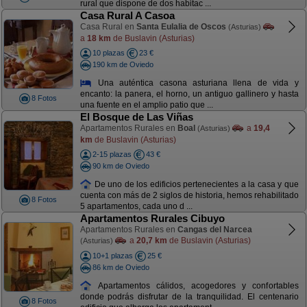
rural que dispone de dos habitac ...
Casa Rural A Casoa
Casa Rural en
Santa Eulalia de Oscos
(Asturias)
a
18 km
de Buslavin (Asturias)
10 plazas
23 €
190 km de Oviedo
Una auténtica casona asturiana llena de vida y
encanto: la panera, el horno, un antiguo gallinero y hasta
8 Fotos
una fuente en el amplio patio que ...
El Bosque de Las Viñas
Apartamentos Rurales en
Boal
a
19,4
(Asturias)
km
de Buslavin (Asturias)
2-15 plazas
43 €
90 km de Oviedo
De uno de los edificios pertenecientes a la casa y que
cuenta con más de 2 siglos de historia, hemos rehabilitado
8 Fotos
5 apartamentos, cada uno d ...
Apartamentos Rurales Cibuyo
Apartamentos Rurales en
Cangas del Narcea
a
20,7 km
de Buslavin (Asturias)
(Asturias)
10+1 plazas
25 €
86 km de Oviedo
Apartamentos cálidos, acogedores y confortables
donde podrás disfrutar de la tranquilidad. El centenario
8 Fotos