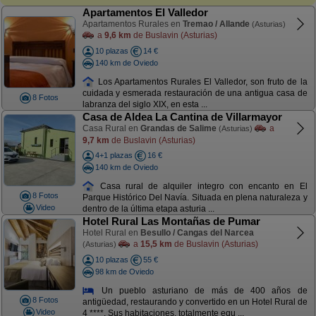
Apartamentos El Valledor
Apartamentos Rurales en
Tremao / Allande
(Asturias)
a
9,6 km
de Buslavin (Asturias)
10 plazas
14 €
140 km de Oviedo
Los Apartamentos Rurales El Valledor, son fruto de la
cuidada y esmerada restauración de una antigua casa de
8 Fotos
labranza del siglo XIX, en esta ...
Casa de Aldea La Cantina de Villarmayor
Casa Rural en
Grandas de Salime
a
(Asturias)
9,7 km
de Buslavin (Asturias)
4+1 plazas
16 €
140 km de Oviedo
Casa rural de alquiler integro con encanto en El
8 Fotos
Parque Histórico Del Navía. Situada en plena naturaleza y
Video
dentro de la última etapa asturia ...
Hotel Rural Las Montañas de Pumar
Hotel Rural en
Besullo / Cangas del Narcea
a
15,5 km
de Buslavin (Asturias)
(Asturias)
10 plazas
55 €
98 km de Oviedo
Un pueblo asturiano de más de 400 años de
8 Fotos
antigüedad, restaurando y convertido en un Hotel Rural de
Video
4 ****. Sus habitaciones, totalmente equ ...