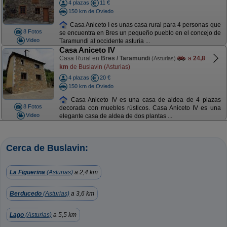
4 plazas
11 €
150 km de Oviedo
Casa Aniceto I es unas casa rural para 4 personas que
8 Fotos
se encuentra en Bres un pequeño pueblo en el concejo de
Video
Taramundi al occidente asturia ...
Casa Aniceto IV
Casa Rural en
Bres / Taramundi
a
24,8
(Asturias)
km
de Buslavin (Asturias)
4 plazas
20 €
150 km de Oviedo
Casa Aniceto IV es una casa de aldea de 4 plazas
8 Fotos
decorada con muebles rústicos. Casa Aniceto IV es una
Video
elegante casa de aldea de dos plantas ...
Cerca de Buslavin:
La Figuerina
(Asturias)
a 2,4 km
Berducedo
(Asturias)
a 3,6 km
Lago
(Asturias)
a 5,5 km