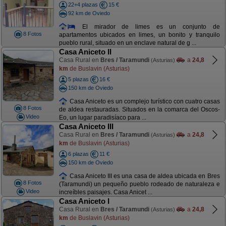
22+4 plazas
15 €
92 km de Oviedo
El mirador de limes es un conjunto de
8 Fotos
apartamentos ubicados en limes, un bonito y tranquilo
pueblo rural, situado en un enclave natural de g ...
Casa Aniceto II
Casa Rural en
Bres / Taramundi
a
24,8
(Asturias)
km
de Buslavin (Asturias)
5 plazas
16 €
150 km de Oviedo
Casa Aniceto es un complejo turístico con cuatro casas
8 Fotos
de aldea restauradas. Situados en la comarca del Oscos-
Video
Eo, un lugar paradisíaco para ...
Casa Aniceto III
Casa Rural en
Bres / Taramundi
a
24,8
(Asturias)
km
de Buslavin (Asturias)
6 plazas
11 €
150 km de Oviedo
Casa Aniceto III es una casa de aldea ubicada en Bres
8 Fotos
(Taramundi) un pequeño pueblo rodeado de naturaleza e
Video
increíbles paisajes. Casa Anicet ...
Casa Aniceto I
Casa Rural en
Bres / Taramundi
a
24,8
(Asturias)
km
de Buslavin (Asturias)