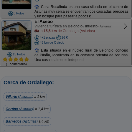
Casa Rosalinda es una casa situada en el centro de
Asturias muy cerca se encuentran dos cascadas preciosas
8 Fotos
y un bosque para pasear a pocos k ...
El Acebo
Vivienda turística en
Beloncio / Infiesto
(Asturias)
a
15,5 km
de Ordaliego (Asturias)
4+1 plazas
26 €
45 km de Oviedo
Está situada en el núcleo rural de Beloncio, concejo
15 Fotos
de Piloña, localizado en la comarca oriental de Asturias.
Una casa totalmente independi ...
(1 comentario)
Cerca de Ordaliego:
Villarin
(Asturias)
a 1 km
Cortina
(Asturias)
a 1,4 km
Barredos
(Asturias)
a 4 km