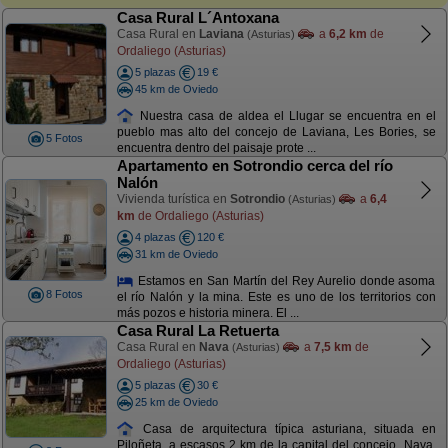
Casa Rural L´Antoxana
Casa Rural en
Laviana
a
6,2 km
de
(Asturias)
Ordaliego (Asturias)
5 plazas
19 €
45 km de Oviedo
Nuestra casa de aldea el Llugar se encuentra en el
pueblo mas alto del concejo de Laviana, Les Bories, se
5 Fotos
encuentra dentro del paisaje prote ...
Apartamento en Sotrondio cerca del río
Nalón
Vivienda turística en
Sotrondio
a
6,4
(Asturias)
km
de Ordaliego (Asturias)
4 plazas
120 €
31 km de Oviedo
Estamos en San Martín del Rey Aurelio donde asoma
8 Fotos
el río Nalón y la mina. Este es uno de los territorios con
más pozos e historia minera. El ...
Casa Rural La Retuerta
Casa Rural en
Nava
a
7,5 km
de
(Asturias)
Ordaliego (Asturias)
5 plazas
30 €
25 km de Oviedo
Casa de arquitectura típica asturiana, situada en
Piloñeta, a escasos 2 km de la capital del concejo, Nava.