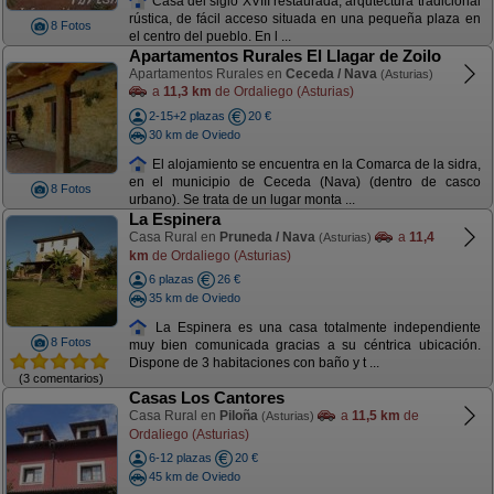
Casa del siglo XVIII restaurada, arqutectura tradicional
rústica, de fácil acceso situada en una pequeña plaza en
8 Fotos
el centro del pueblo. En l ...
Apartamentos Rurales El Llagar de Zoilo
Apartamentos Rurales en
Ceceda / Nava
(Asturias)
a
11,3 km
de Ordaliego (Asturias)
2-15+2 plazas
20 €
30 km de Oviedo
El alojamiento se encuentra en la Comarca de la sidra,
en el municipio de Ceceda (Nava) (dentro de casco
8 Fotos
urbano). Se trata de un lugar monta ...
La Espinera
Casa Rural en
Pruneda / Nava
a
11,4
(Asturias)
km
de Ordaliego (Asturias)
6 plazas
26 €
35 km de Oviedo
La Espinera es una casa totalmente independiente
8 Fotos
muy bien comunicada gracias a su céntrica ubicación.
Dispone de 3 habitaciones con baño y t ...
(3 comentarios)
Casas Los Cantores
Casa Rural en
Piloña
a
11,5 km
de
(Asturias)
Ordaliego (Asturias)
6-12 plazas
20 €
45 km de Oviedo