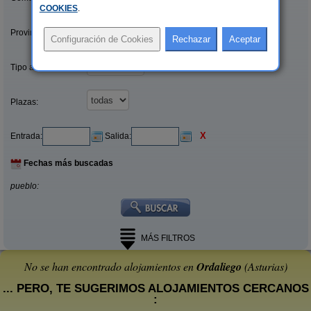
COOKIES
.
Provincias/Islas:
Tipo alquiler:
Plazas:
X
Entrada:
Salida:
Fechas más buscadas
pueblo:
MÁS FILTROS
No se han encontrado alojamientos en
Ordaliego
(Asturias)
... PERO, TE SUGERIMOS ALOJAMIENTOS CERCANOS
: