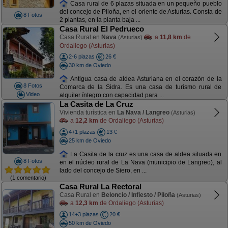
Casa rural de 6 plazas situada en un pequeño pueblo
del concejo de Piloña, en el oriente de Asturias. Consta de
8 Fotos
2 plantas, en la planta baja ...
Casa Rural El Pedrueco
Casa Rural en
Nava
a
11,8 km
de
(Asturias)
Ordaliego (Asturias)
2-6 plazas
26 €
30 km de Oviedo
Antigua casa de aldea Asturiana en el corazón de la
8 Fotos
Comarca de la Sidra. Es una casa de turismo rural de
Video
alquiler íntegro con capacidad para ...
La Casita de La Cruz
Vivienda turística en
La Nava / Langreo
(Asturias)
a
12,2 km
de Ordaliego (Asturias)
4+1 plazas
13 €
25 km de Oviedo
La Casita de la cruz es una casa de aldea situada en
8 Fotos
en el núcleo rural de La Nava (municipio de Langreo), al
lado del concejo de Siero, en ...
(1 comentario)
Casa Rural La Rectoral
Casa Rural en
Beloncio / Infiesto / Piloña
(Asturias)
a
12,3 km
de Ordaliego (Asturias)
14+3 plazas
20 €
50 km de Oviedo