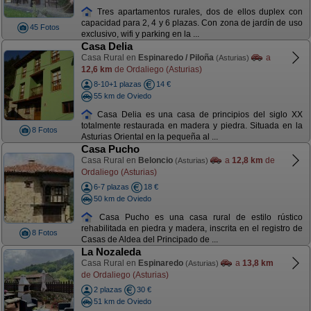
Tres apartamentos rurales, dos de ellos duplex con
capacidad para 2, 4 y 6 plazas. Con zona de jardín de uso
45 Fotos
exclusivo, wifi y parking en la ...
Casa Delia
Casa Rural en
Espinaredo / Piloña
a
(Asturias)
12,6 km
de Ordaliego (Asturias)
8-10+1 plazas
14 €
55 km de Oviedo
Casa Delia es una casa de principios del siglo XX
totalmente restaurada en madera y piedra. Situada en la
8 Fotos
Asturias Oriental en la pequeña al ...
Casa Pucho
Casa Rural en
Beloncio
a
12,8 km
de
(Asturias)
Ordaliego (Asturias)
6-7 plazas
18 €
50 km de Oviedo
Casa Pucho es una casa rural de estilo rústico
rehabilitada en piedra y madera, inscrita en el registro de
8 Fotos
Casas de Aldea del Principado de ...
La Nozaleda
Casa Rural en
Espinaredo
a
13,8 km
(Asturias)
de Ordaliego (Asturias)
2 plazas
30 €
51 km de Oviedo