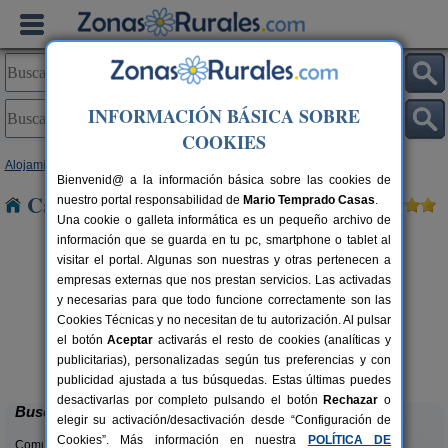
INFORMACIÓN BÁSICA SOBRE
COOKIES
Alojamientos
>
Asturias
> Ordaliego
Bienvenid@ a la información básica sobre las cookies de
Casas Rurales cerca de Ordaliego
nuestro portal responsabilidad de
Mario Temprado Casas
.
Una cookie o galleta informática es un pequeño archivo de
información que se guarda en tu pc, smartphone o tablet al
visitar el portal. Algunas son nuestras y otras pertenecen a
empresas externas que nos prestan servicios. Las activadas
y necesarias para que todo funcione correctamente son las
Cookies Técnicas y no necesitan de tu autorización. Al pulsar
el botón
Aceptar
activarás el resto de cookies (analíticas y
El Acebo
rs.
4+1 pers.
publicitarias), personalizadas según tus preferencias y con
 €
26 €
Beloncio (Asturias)
desde
publicidad ajustada a tus búsquedas. Estas últimas puedes
desactivarlas por completo pulsando el botón
Rechazar
o
Buscar
elegir su activación/desactivación desde “Configuración de
Cookies”. Más información en nuestra
POLÍTICA DE
Comunidades: