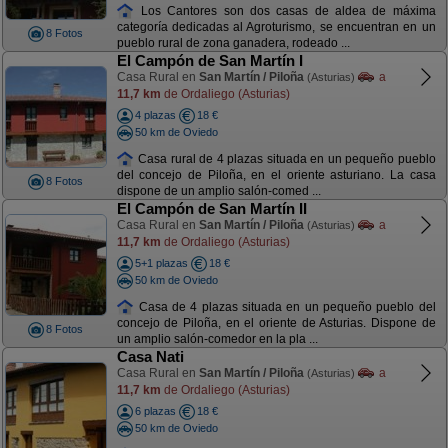
Los Cantores son dos casas de aldea de máxima
categoría dedicadas al Agroturismo, se encuentran en un
8 Fotos
pueblo rural de zona ganadera, rodeado ...
El Campón de San Martín I
Casa Rural en
San Martín / Piloña
a
(Asturias)
11,7 km
de Ordaliego (Asturias)
4 plazas
18 €
50 km de Oviedo
Casa rural de 4 plazas situada en un pequeño pueblo
del concejo de Piloña, en el oriente asturiano. La casa
8 Fotos
dispone de un amplio salón-comed ...
El Campón de San Martín II
Casa Rural en
San Martín / Piloña
a
(Asturias)
11,7 km
de Ordaliego (Asturias)
5+1 plazas
18 €
50 km de Oviedo
Casa de 4 plazas situada en un pequeño pueblo del
concejo de Piloña, en el oriente de Asturias. Dispone de
8 Fotos
un amplio salón-comedor en la pla ...
Casa Nati
Casa Rural en
San Martín / Piloña
a
(Asturias)
11,7 km
de Ordaliego (Asturias)
6 plazas
18 €
50 km de Oviedo