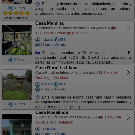
Rélajate y deconecta en este alojamiento, pequeña y
8 Fotos
acogedora casita en un pueblo, con un entorno
privilegiado. Ideal para dos personas, su ...
(3 comentarios)
Casa Mamina
Apartamentos Rurales en
Valdesoto
a
(Asturias)
13,8 km
de Ordaliego (Asturias)
4 plazas
95 €
19 km de Oviedo
Tres apartamentos de 50 m² cada uno de ellos. El
apartamento rural FLOR DE SIERO está adaptado a
8 Fotos
personas con movilidad reducida. Cada apart ...
Casa Rural La Llana
Casa Rural en
Infiesto
a
13,9 km
de
(Asturias)
Ordaliego (Asturias)
4 plazas
16 €
40 km de Oviedo
En el Concejo de Piloña, casa rural para 4 personas
de arquitectura tradicional. Integrada en entorno natural y
8 Fotos
a poco tiempo de las princip ...
Casa Rosalinda
Vivienda turística en
Infiesto
a
14,7 km
(Asturias)
de Ordaliego (Asturias)
4+1 plazas
45 km de Oviedo