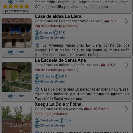
8 Fotos
construcción original a principios del pasado siglo.
Cómoda, sencilla y totalmente equipada para ...
(3 comentarios)
Casa de aldea La Llera
Casa Rural en
Fuensanta / Nava
a
9
(Asturias)
km
de Ordaliego (Asturias)
5 plazas
17 €
25 km de Oviedo
La Vivienda Vacacional La Llera consta de dos
plantas. En la planta baja se encuentra la cocina-salón
8 Fotos
con chimenea, cuarto de lavado, baño c ...
La Escuela de Santa Ana
Casa Rural en
Infiesto / Piloña
a
9,3
(Asturias)
km
de Ordaliego (Asturias)
10 plazas
19 €
45 km de Oviedo
Casa de piedra para 10 personas en plena naturaleza,
en un sitio tranquilo y a 9 km de la villa de Infiesto. La
8 Fotos
Escuela de Santa Ana es una ...
Xuegu La Bola y Foina
Casa Rural en
Nava
a
10,9 km
de
(Asturias)
Ordaliego (Asturias)
2-4+1 plazas
18 €
38 km de Oviedo