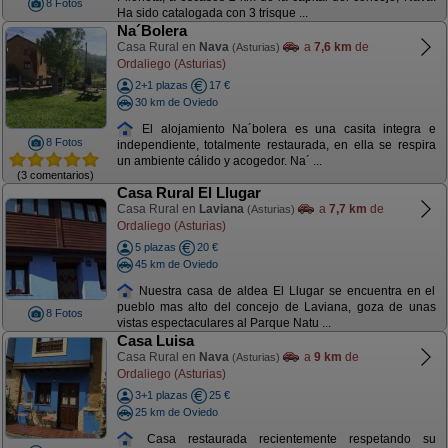
8 Fotos
Ha sido catalogada con 3 trisque ...
Na´Bolera
Casa Rural en
Nava
a
7,6 km
de
(Asturias)
Ordaliego (Asturias)
2+1 plazas
17 €
30 km de Oviedo
El alojamiento Na´bolera es una casita integra e
8 Fotos
independiente, totalmente restaurada, en ella se respira
un ambiente cálido y acogedor. Na´ ...
(3 comentarios)
Casa Rural El Llugar
Casa Rural en
Laviana
a
7,7 km
de
(Asturias)
Ordaliego (Asturias)
5 plazas
20 €
45 km de Oviedo
Nuestra casa de aldea El Llugar se encuentra en el
pueblo mas alto del concejo de Laviana, goza de unas
8 Fotos
vistas espectaculares al Parque Natu ...
Casa Luisa
Casa Rural en
Nava
a
9 km
de
(Asturias)
Ordaliego (Asturias)
3+1 plazas
25 €
25 km de Oviedo
Casa restaurada recientemente respetando su