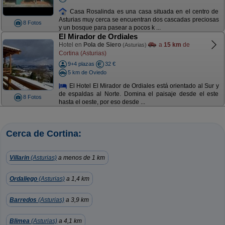
Casa Rosalinda es una casa situada en el centro de
Asturias muy cerca se encuentran dos cascadas preciosas
8 Fotos
y un bosque para pasear a pocos k ...
El Mirador de Ordiales
Hotel en
Pola de Siero
a
15 km
de
(Asturias)
Cortina (Asturias)
9+4 plazas
32 €
5 km de Oviedo
El Hotel El Mirador de Ordiales está orientado al Sur y
de espaldas al Norte. Domina el paisaje desde el este
8 Fotos
hasta el oeste, por eso desde ...
Cerca de Cortina:
Villarin
(Asturias)
a menos de 1 km
Ordaliego
(Asturias)
a 1,4 km
Barredos
(Asturias)
a 3,9 km
Blimea
(Asturias)
a 4,1 km