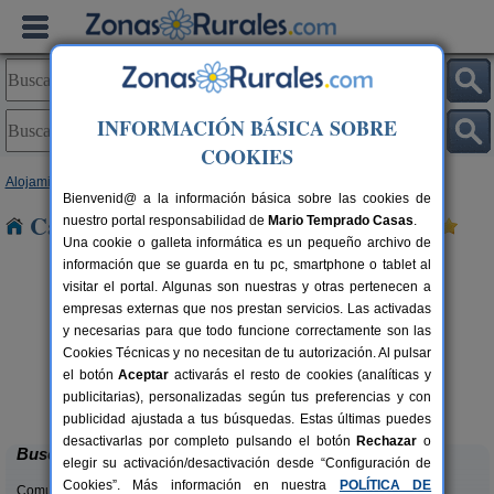
INFORMACIÓN BÁSICA SOBRE
COOKIES
Alojamientos
>
Asturias
> Cortina
Bienvenid@ a la información básica sobre las cookies de
Casas Rurales cerca de Cortina
nuestro portal responsabilidad de
Mario Temprado Casas
.
Una cookie o galleta informática es un pequeño archivo de
información que se guarda en tu pc, smartphone o tablet al
visitar el portal. Algunas son nuestras y otras pertenecen a
empresas externas que nos prestan servicios. Las activadas
y necesarias para que todo funcione correctamente son las
Cookies Técnicas y no necesitan de tu autorización. Al pulsar
el botón
Aceptar
activarás el resto de cookies (analíticas y
La Llosuca
rs.
12-22+3 pers.
publicitarias), personalizadas según tus preferencias y con
 €
30 €
San Pedro de Ambás (Asturias)
desde
publicidad ajustada a tus búsquedas. Estas últimas puedes
desactivarlas por completo pulsando el botón
Rechazar
o
Buscar
elegir su activación/desactivación desde “Configuración de
Cookies”. Más información en nuestra
POLÍTICA DE
Comunidades: