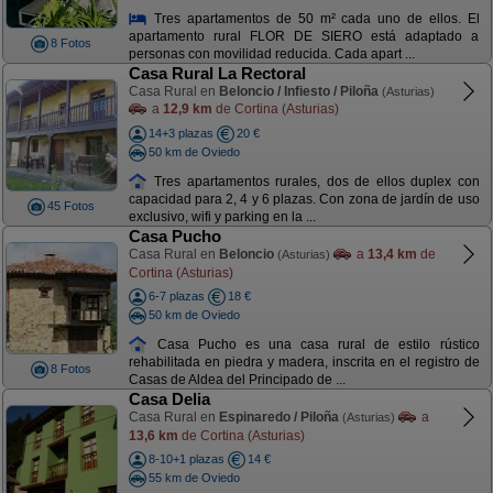
Tres apartamentos de 50 m² cada uno de ellos. El
apartamento rural FLOR DE SIERO está adaptado a
8 Fotos
personas con movilidad reducida. Cada apart ...
Casa Rural La Rectoral
Casa Rural en
Beloncio / Infiesto / Piloña
(Asturias)
a
12,9 km
de Cortina (Asturias)
14+3 plazas
20 €
50 km de Oviedo
Tres apartamentos rurales, dos de ellos duplex con
capacidad para 2, 4 y 6 plazas. Con zona de jardín de uso
45 Fotos
exclusivo, wifi y parking en la ...
Casa Pucho
Casa Rural en
Beloncio
a
13,4 km
de
(Asturias)
Cortina (Asturias)
6-7 plazas
18 €
50 km de Oviedo
Casa Pucho es una casa rural de estilo rústico
rehabilitada en piedra y madera, inscrita en el registro de
8 Fotos
Casas de Aldea del Principado de ...
Casa Delia
Casa Rural en
Espinaredo / Piloña
a
(Asturias)
13,6 km
de Cortina (Asturias)
8-10+1 plazas
14 €
55 km de Oviedo