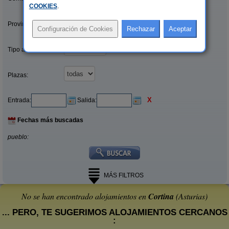
COOKIES
.
Provincias/Islas:
Tipo alquiler:
Plazas:
X
Entrada:
Salida:
Fechas más buscadas
pueblo:
MÁS FILTROS
No se han encontrado alojamientos en
Cortina
(Asturias)
... PERO, TE SUGERIMOS ALOJAMIENTOS CERCANOS
: