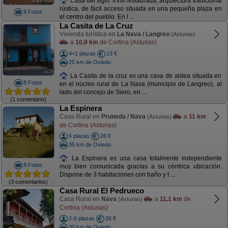
Casa del siglo XVIII restaurada, arqutectura tradicional
rústica, de fácil acceso situada en una pequeña plaza en
8 Fotos
el centro del pueblo. En l ...
La Casita de La Cruz
Vivienda turística en
La Nava / Langreo
(Asturias)
a
10,9 km
de Cortina (Asturias)
4+1 plazas
13 €
25 km de Oviedo
La Casita de la cruz es una casa de aldea situada en
8 Fotos
en el núcleo rural de La Nava (municipio de Langreo), al
lado del concejo de Siero, en ...
(1 comentario)
La Espinera
Casa Rural en
Pruneda / Nava
a
11 km
(Asturias)
de Cortina (Asturias)
6 plazas
26 €
35 km de Oviedo
La Espinera es una casa totalmente independiente
8 Fotos
muy bien comunicada gracias a su céntrica ubicación.
Dispone de 3 habitaciones con baño y t ...
(3 comentarios)
Casa Rural El Pedrueco
Casa Rural en
Nava
a
11,1 km
de
(Asturias)
Cortina (Asturias)
2-6 plazas
26 €
30 km de Oviedo