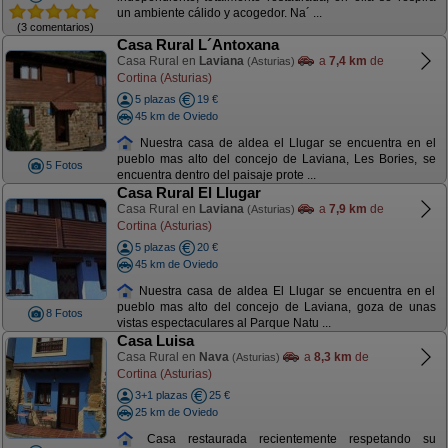
un ambiente cálido y acogedor. Na´ ...
(3 comentarios)
Casa Rural L´Antoxana
Casa Rural en
Laviana
a
7,4 km
de
(Asturias)
Cortina (Asturias)
5 plazas
19 €
45 km de Oviedo
Nuestra casa de aldea el Llugar se encuentra en el
pueblo mas alto del concejo de Laviana, Les Bories, se
5 Fotos
encuentra dentro del paisaje prote ...
Casa Rural El Llugar
Casa Rural en
Laviana
a
7,9 km
de
(Asturias)
Cortina (Asturias)
5 plazas
20 €
45 km de Oviedo
Nuestra casa de aldea El Llugar se encuentra en el
pueblo mas alto del concejo de Laviana, goza de unas
8 Fotos
vistas espectaculares al Parque Natu ...
Casa Luisa
Casa Rural en
Nava
a
8,3 km
de
(Asturias)
Cortina (Asturias)
3+1 plazas
25 €
25 km de Oviedo
Casa restaurada recientemente respetando su