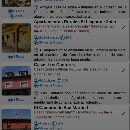
Antigua casa de aldea Asturiana en el corazón de la
8 Fotos
Comarca de la Sidra. Es una casa de turismo rural de
Video
alquiler íntegro con capacidad para ...
Apartamentos Rurales El Llagar de Zoilo
Apartamentos Rurales en
Ceceda / Nava
(Asturias)
a
11,3 km
de Cortina (Asturias)
2-15+2 plazas
20 €
30 km de Oviedo
El alojamiento se encuentra en la Comarca de la sidra,
en el municipio de Ceceda (Nava) (dentro de casco
8 Fotos
urbano). Se trata de un lugar monta ...
Casas Los Cantores
Casa Rural en
Piloña
a
12 km
de
(Asturias)
Cortina (Asturias)
6-12 plazas
20 €
45 km de Oviedo
Los Cantores son dos casas de aldea de máxima
categoría dedicadas al Agroturismo, se encuentran en un
8 Fotos
pueblo rural de zona ganadera, rodeado ...
El Campón de San Martín I
Casa Rural en
San Martín / Piloña
a
(Asturias)
12,4 km
de Cortina (Asturias)
4 plazas
18 €
50 km de Oviedo