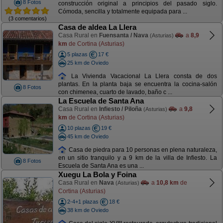
8 Fotos
construcción original a principios del pasado siglo.
Cómoda, sencilla y totalmente equipada para ...
(3 comentarios)
Casa de aldea La Llera
Casa Rural en
Fuensanta / Nava
a
8,9
(Asturias)
km
de Cortina (Asturias)
5 plazas
17 €
25 km de Oviedo
La Vivienda Vacacional La Llera consta de dos
plantas. En la planta baja se encuentra la cocina-salón
8 Fotos
con chimenea, cuarto de lavado, baño c ...
La Escuela de Santa Ana
Casa Rural en
Infiesto / Piloña
a
9,8
(Asturias)
km
de Cortina (Asturias)
10 plazas
19 €
45 km de Oviedo
Casa de piedra para 10 personas en plena naturaleza,
en un sitio tranquilo y a 9 km de la villa de Infiesto. La
8 Fotos
Escuela de Santa Ana es una ...
Xuegu La Bola y Foina
Casa Rural en
Nava
a
10,8 km
de
(Asturias)
Cortina (Asturias)
2-4+1 plazas
18 €
38 km de Oviedo