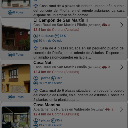
Casa rural de 4 plazas situada en un pequeño pueblo
del concejo de Piloña, en el oriente asturiano. La casa
8 Fotos
dispone de un amplio salón-comed ...
El Campón de San Martín II
Casa Rural en
San Martín / Piloña
a
(Asturias)
12,4 km
de Cortina (Asturias)
5+1 plazas
18 €
50 km de Oviedo
Casa de 4 plazas situada en un pequeño pueblo del
concejo de Piloña, en el oriente de Asturias. Dispone de
8 Fotos
un amplio salón-comedor en la pla ...
Casa Nati
Casa Rural en
San Martín / Piloña
a
(Asturias)
12,4 km
de Cortina (Asturias)
6 plazas
18 €
50 km de Oviedo
Casa rural de 6 plazas situada en un pequeño pueblo
del concejo de Piloña, en el oriente de Asturias. Consta de
8 Fotos
2 plantas, en la planta baja ...
Casa Mamina
Apartamentos Rurales en
Valdesoto
a
(Asturias)
12,4 km
de Cortina (Asturias)
4 plazas
95 €
19 km de Oviedo