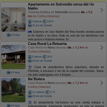
Apartamento en Sotrondio cerca del río
Nalón
Vivienda turística en
Sotrondio
a
5,6
(Asturias)
km
de Cortina (Asturias)
4 plazas
120 €
31 km de Oviedo
Estamos en San Martín del Rey Aurelio donde asoma
8 Fotos
el río Nalón y la mina. Este es uno de los territorios con
más pozos e historia minera. El ...
Casa Rural La Retuerta
Casa Rural en
Nava
a
7,1 km
de
(Asturias)
Cortina (Asturias)
5 plazas
30 €
25 km de Oviedo
Casa de arquitectura típica asturiana, situada en
Piloñeta, a escasos 2 km de la capital del concejo, Nava.
8 Fotos
Ha sido catalogada con 3 trisque ...
Na´Bolera
Casa Rural en
Nava
a
7,1 km
de
(Asturias)
Cortina (Asturias)
2+1 plazas
17 €
30 km de Oviedo
El alojamiento Na´bolera es una casita integra e
8 Fotos
independiente, totalmente restaurada, en ella se respira