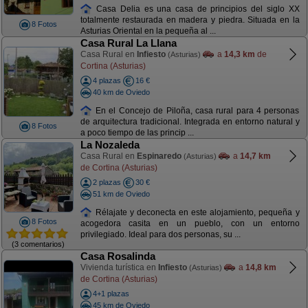
Casa Delia es una casa de principios del siglo XX
totalmente restaurada en madera y piedra. Situada en la
8 Fotos
Asturias Oriental en la pequeña al ...
Casa Rural La Llana
Casa Rural en
Infiesto
a
14,3 km
de
(Asturias)
Cortina (Asturias)
4 plazas
16 €
40 km de Oviedo
En el Concejo de Piloña, casa rural para 4 personas
de arquitectura tradicional. Integrada en entorno natural y
8 Fotos
a poco tiempo de las princip ...
La Nozaleda
Casa Rural en
Espinaredo
a
14,7 km
(Asturias)
de Cortina (Asturias)
2 plazas
30 €
51 km de Oviedo
Rélajate y deconecta en este alojamiento, pequeña y
8 Fotos
acogedora casita en un pueblo, con un entorno
privilegiado. Ideal para dos personas, su ...
(3 comentarios)
Casa Rosalinda
Vivienda turística en
Infiesto
a
14,8 km
(Asturias)
de Cortina (Asturias)
4+1 plazas
45 km de Oviedo