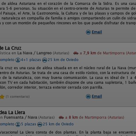
 de aldea Asturiana en el corazón de la Comarca de la Sidra. Es una casa 
ra 5-6 personas. Su situación en el centro-oriente de Asturias te permite d
el Paisaje, el Arte, la Gastronomía, la Cultura y de las playas y campos de 
a naturaleza en compañía de familia o amigos compartiendo un culín de sidra
 y con un montón de pequeños rincones en los que puede disfrutar de tranqu
Email
de La Cruz
ística en
La Nava / Langreo
(Asturias)
a
7,9 km
de Martimporra (Astur
completo
4+1 plazas
25 km de Oviedo
 la cruz es una casa de aldea situada en en el núcleo rural de La Nava (mun
centro de Asturias. Se trata de una casa de estilo rústico, con la estructura d
o de la naturaleza, con muy buena comunicación. La casa es ideal de 1 a 4
 con TV en cada habitación, también dispone de una cama supletoria, 1 baño
ón, corredor interior, terraza exterior cerrada con parrilla.
Email
(1 comentario)
dea La Llera
en
Fuensanta / Nava
(Asturias)
a
8 km
de Martimporra (Asturias)
completo
5 plazas
25 km de Oviedo
Vacacional La Llera consta de dos plantas. En la planta baja se encuentra