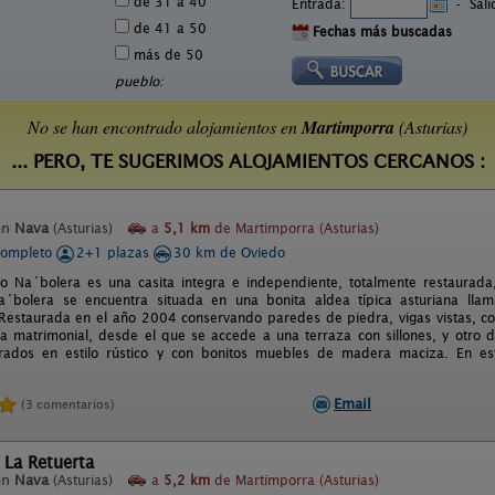
de 31 a 40
Entrada:
-
Sal
de 41 a 50
Fechas más buscadas
más de 50
pueblo:
No se han encontrado alojamientos en
Martimporra
(Asturias)
... PERO, TE SUGERIMOS ALOJAMIENTOS CERCANOS :
en
Nava
(Asturias)
a
5,1 km
de Martimporra (Asturias)
completo
2+1 plazas
30 km de Oviedo
to Na´bolera es una casita integra e independiente, totalmente restaurada
a´bolera se encuentra situada en una bonita aldea típica asturiana lla
estaurada en el año 2004 conservando paredes de piedra, vigas vistas, co
 matrimonial, desde el que se accede a una terraza con sillones, y otro 
ados en estilo rústico y con bonitos muebles de madera maciza. En e
Email
(3 comentarios)
 La Retuerta
en
Nava
(Asturias)
a
5,2 km
de Martimporra (Asturias)