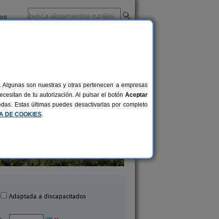
ios
-
al. Algunas son nuestras y otras pertenecen a empresas
cesitan de tu autorización. Al pulsar el botón
Aceptar
uedas. Estas últimas puedes desactivarlas por completo
CA DE COOKIES
.
El Pajar de Pumarega
El Acebo
6 pers.
19 €
Castropol (Asturias)
Beloncio (Asturias
desde
Adaptada a discapacitados