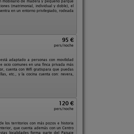
con mobiliario de madera y pequeño parque
iones (matrimonial, individual y doble), el
uentra en un entorno privilegiado, rodeada
95 €
pers/noche
 está adaptado a personas con movilidad
de ocio comunes en una finca privada más
r, cuenta con Wifi gratispara que puedas
as, etc., y la cocina cuenta con: nevera,
120 €
pers/noche
e los territorios con más pozos e historia
interior, que cuenta además con un Centro
stas localidades forma parte del Paisaje