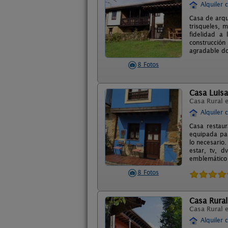
Alquiler 
Casa de arqui
trisqueles, 
fidelidad a 
construcción
agradable don
8 Fotos
Casa Luisa
Casa Rural 
Alquiler 
Casa restaur
equipada par
lo necesario.
estar, tv, d
emblemático 
8 Fotos
Casa Rural
Casa Rural 
Alquiler 