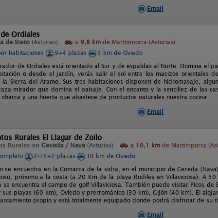
Email
 de Ordiales
a de Siero
(Asturias)
a
9,8 km
de Martimporra (Asturias)
por habitaciones
9+4 plazas
5 km de Oviedo
irador de Ordiales está orientado al Sur y de espaldas al Norte. Domina el pa
itación o desde el jardín, verás salir el sol entre los macizos orientales 
la Sierra del Aramo. Sus tres habitaciones disponen de hidromasaje, algun
raza-mirador que domina el paisaje. Con el encanto y la sencillez de las 
charca y una huerta que abastece de productos naturales nuestra cocina.
Email
os Rurales El Llagar de Zoilo
os Rurales en
Ceceda / Nava
(Asturias)
a
10,1 km
de Martimporra (Ast
completo
2-15+2 plazas
30 km de Oviedo
to se encuentra en la Comarca de la sidra, en el municipio de Ceceda (Nava)
oso, próximo a la costa (a 20 Km de la playa Rodiles en Villaviciosa). A 50
m se encuentra el campo de golf Villaviciosa. También puede visitar Picos d
y sus playas (60 km), Oviedo y prerrománico (30 km), Gijón (40 km). El alojam
parcamiento propio y está totalmente equipado donde podrá disfrutar de su tí
Email