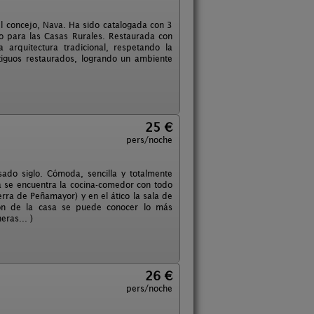
del concejo, Nava. Ha sido catalogada con 3
mo para las Casas Rurales. Restaurada con
a arquitectura tradicional, respetando la
tiguos restaurados, logrando un ambiente
25 €
pers/noche
sado siglo. Cómoda, sencilla y totalmente
a se encuentra la cocina-comedor con todo
erra de Peñamayor) y en el ático la sala de
ación de la casa se puede conocer lo más
ras... )
26 €
pers/noche