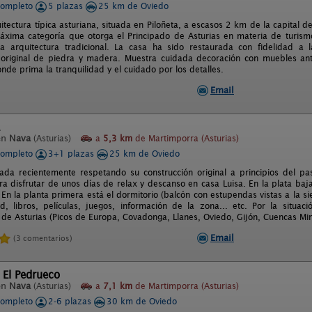
completo
5 plazas
25 km de Oviedo
tectura típica asturiana, situada en Piloñeta, a escasos 2 km de la capital 
máxima categoría que otorga el Principado de Asturias en materia de turis
la arquitectura tradicional. La casa ha sido restaurada con fidelidad a l
 original de piedra y madera. Muestra cuidada decoración con muebles an
de prima la tranquilidad y el cuidado por los detalles.
Email
en
Nava
(Asturias)
a
5,3 km
de Martimporra (Asturias)
completo
3+1 plazas
25 km de Oviedo
ada recientemente respetando su construcción original a principios del pa
a disfrutar de unos días de relax y descanso en casa Luisa. En la plata baj
 En la planta primera está el dormitorio (balcón con estupendas vistas a la si
vd, libros, películas, juegos, información de la zona... etc. Por la situ
de Asturias (Picos de Europa, Covadonga, Llanes, Oviedo, Gijón, Cuencas Mine
Email
(3 comentarios)
 El Pedrueco
en
Nava
(Asturias)
a
7,1 km
de Martimporra (Asturias)
completo
2-6 plazas
30 km de Oviedo