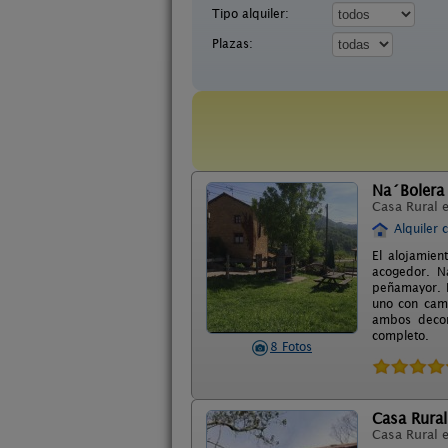
Tipo alquiler:
Plazas:
Na´Bolera
Casa Rural 
Alquiler 
El alojamien
acogedor. N
peñamayor. R
uno con cama
ambos decor
completo.
8 Fotos
Casa Rural
Casa Rural 