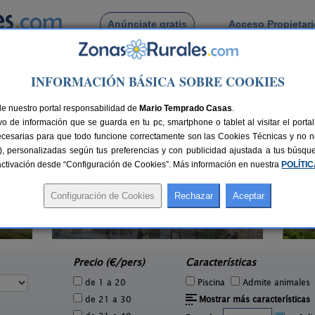
Anúnciate gratis
Acceso Propietar
Busca por pueblo
INFORMACIÓN BÁSICA SOBRE COOKIES
 de Martimporra
de nuestro portal responsabilidad de
Mario Temprado Casas
.
o de información que se guarda en tu pc, smartphone o tablet al visitar el port
ecesarias para que todo funcione correctamente son las Cookies Técnicas y no ne
rias), personalizadas según tus preferencias y con publicidad ajustada a tus búsq
sactivación desde “Configuración de Cookies”. Más información en nuestra
POLÍTI
La Llosuca
3 pers.
12-22+3 pers.
20 €
30 €
San Pedro de Ambás (Asturias)
e
desde
Precio (€/pers)
Características
de 1 a 20
Piscina
Admite animales
de 21 a 30
Mostrar más características