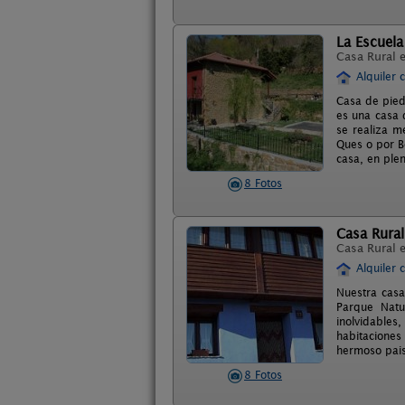
La Escuela
Casa Rural 
Alquiler 
Casa de piedr
es una casa 
se realiza m
Ques o por B
casa, en ple
8 Fotos
Casa Rural
Casa Rural 
Alquiler 
Nuestra casa
Parque Natu
inolvidables
habitaciones
hermoso pais
8 Fotos