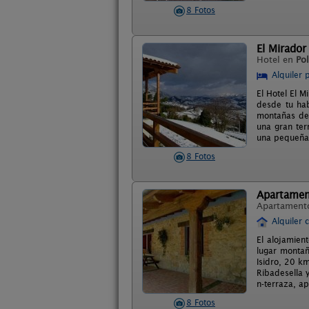
8 Fotos
El Mirador
Hotel en
Pol
Alquiler 
El Hotel El M
desde tu hab
montañas de 
una gran ter
una pequeña 
8 Fotos
Apartament
Apartament
Alquiler 
El alojamien
lugar montañ
Isidro, 20 k
Ribadesella 
n-terraza, a
8 Fotos