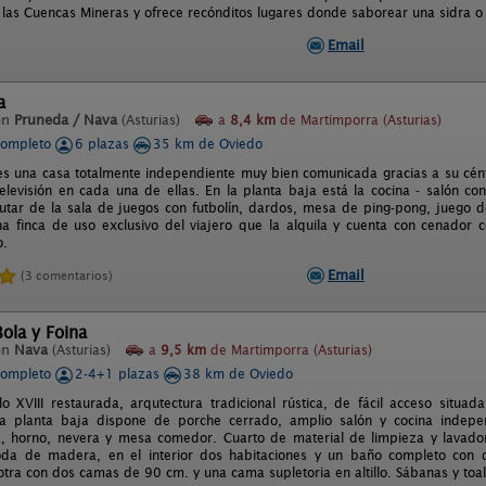
 las Cuencas Mineras y ofrece recónditos lugares donde saborear una sidra o u
Email
a
en
Pruneda / Nava
(Asturias)
a
8,4 km
de Martimporra (Asturias)
completo
6 plazas
35 km de Oviedo
es una casa totalmente independiente muy bien comunicada gracias a su cént
elevisión en cada una de ellas. En la planta baja está la cocina - salón c
rutar de la sala de juegos con futbolín, dardos, mesa de ping-pong, juego d
a finca de uso exclusivo del viajero que la alquila y cuenta con cenador 
o.
Email
(3 comentarios)
ola y Foina
en
Nava
(Asturias)
a
9,5 km
de Martimporra (Asturias)
completo
2-4+1 plazas
38 km de Oviedo
lo XVIII restaurada, arqutectura tradicional rústica, de fácil acceso situ
la planta baja dispone de porche cerrado, amplio salón y cocina indep
a, horno, nevera y mesa comedor. Cuarto de material de limpieza y lavador
oda de madera, en el interior dos habitaciones y un baño completo con d
tra con dos camas de 90 cm. y una cama supletoria en altillo. Sábanas y toalla