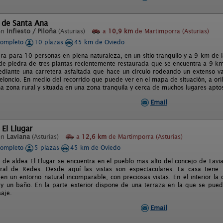
 de Santa Ana
en
Infiesto / Piloña
(Asturias)
a
10,9 km
de Martimporra (Asturias)
completo
10 plazas
45 km de Oviedo
a para 10 personas en plena naturaleza, en un sitio tranquilo y a 9 km de la
de piedra de tres plantas recientemente restaurada que se encuentra a 9 km. d
ediante una carretera asfaltada que hace un círculo rodeando un extenso val
eloncio. En medio del recorrido que puede ver en el mapa de situación, a oril
na zona rural y situada en una zona tranquila y cerca de muchos lugares apto
Email
 El Llugar
en
Laviana
(Asturias)
a
12,6 km
de Martimporra (Asturias)
completo
5 plazas
45 km de Oviedo
 de aldea El Llugar se encuentra en el pueblo mas alto del concejo de Lavia
ral de Redes. Desde aquí las vistas son espectaculares. La casa tiene
, en un entorno natural incomparable, con preciosas vistas. En el interior la
 y un baño. En la parte exterior dispone de una terraza en la que se pued
aje.
Email