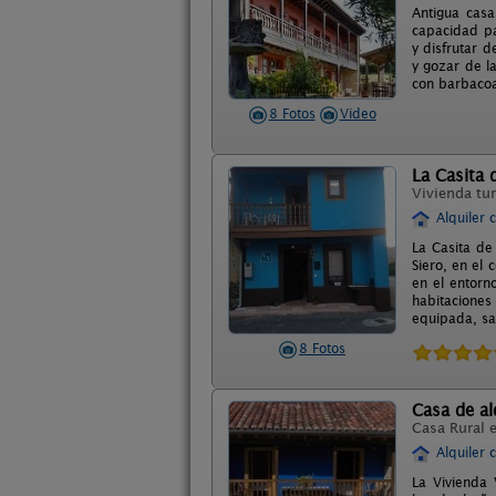
Antigua casa
capacidad pa
y disfrutar d
y gozar de l
con barbacoa
8 Fotos
Video
La Casita 
Vivienda tur
Alquiler 
La Casita de
Siero, en el 
en el entorn
habitaciones
equipada, sal
8 Fotos
Casa de al
Casa Rural 
Alquiler 
La Vivienda 