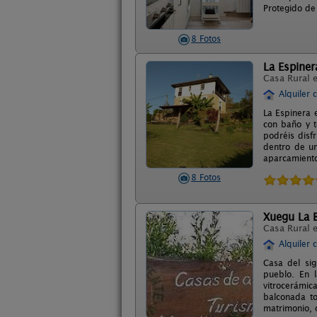
Protegido de
8 Fotos
La Espiner
Casa Rural 
Alquiler 
La Espinera 
con baño y t
podréis disf
dentro de un
aparcamient
8 Fotos
Xuegu La B
Casa Rural 
Alquiler 
Casa del sig
pueblo. En 
vitrocerámic
balconada t
matrimonio, o