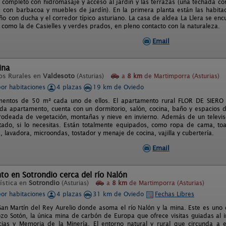
 completo con hidromasaje y acceso al jardín y las terrazas (una techada 
ra con barbacoa y muebles de jardín). En la primera planta están las habitac
ño con ducha y el corredor típico asturiano. La casa de aldea La Llera se enc
como la de Casielles y verdes prados, en pleno contacto con la naturaleza.
Email
ina
os Rurales en
Valdesoto
(Asturias)
a
8 km
de Martimporra (Asturias)
por habitaciones
4 plazas
19 km de Oviedo
mentos de 50 m² cada uno de ellos. El apartamento rural FLOR DE SIERO
da apartamento, cuenta con un dormitorio, salón, cocina, baño y espacios 
deada de vegetación, montañas y nieve en invierno. Además de un televiso
tado, si lo necesitas. Están totalmente equipados, como ropa de cama, toall
, lavadora, microondas, tostador y menaje de cocina, vajilla y cubertería.
Email
o en Sotrondio cerca del río Nalón
ística en
Sotrondio
(Asturias)
a
8 km
de Martimporra (Asturias)
por habitaciones
4 plazas
31 km de Oviedo
Fechas Libres
an Martín del Rey Aurelio donde asoma el río Nalón y la mina. Este es uno d
ozo Sotón, la única mina de carbón de Europa que ofrece visitas guiadas al 
ias y Memoria de la Minería. El entorno natural y rural que circunda a e