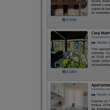
lavado, baño
infantil y ot
cuarto de ba
de montañas 
8 Fotos
Casa Mam
Apartament
Alquiler 
Tres aparta
reducida. Ca
de 2500 m²ro
seguir conec
vitrocerámica
8 Fotos
Apartament
Vivienda tur
Alquiler 
Estamos en S
minera. El P
de Experienc