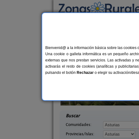
Busca por alojamiento
Alojamientos
>
Asturias
> Martimporra
Casas Rurales cerca
Bienvenid@ a la información básica sobre las cookies 
Una cookie o galleta informática es un pequeño archiv
externas que nos prestan servicios. Las activadas y n
activarás el resto de cookies (analíticas y publicita
pulsando el botón
Rechazar
o elegir su activación/de
saguas
Casa Rural La Rectoral
2-8 pers.
14+
18 €
Asturias)
Beloncio (Asturias)
desde
desd
Buscar
Comunidades:
Provincias/Islas: