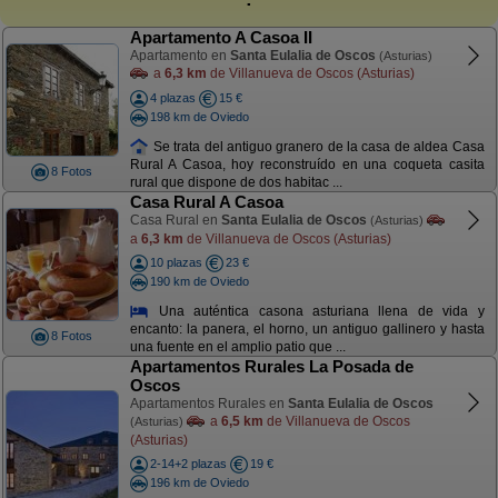
Apartamento A Casoa II
Apartamento en
Santa Eulalia de Oscos
(Asturias)
a
6,3 km
de Villanueva de Oscos (Asturias)
4 plazas
15 €
198 km de Oviedo
Se trata del antiguo granero de la casa de aldea Casa
Rural A Casoa, hoy reconstruído en una coqueta casita
8 Fotos
rural que dispone de dos habitac ...
Casa Rural A Casoa
Casa Rural en
Santa Eulalia de Oscos
(Asturias)
a
6,3 km
de Villanueva de Oscos (Asturias)
10 plazas
23 €
190 km de Oviedo
Una auténtica casona asturiana llena de vida y
encanto: la panera, el horno, un antiguo gallinero y hasta
8 Fotos
una fuente en el amplio patio que ...
Apartamentos Rurales La Posada de
Oscos
Apartamentos Rurales en
Santa Eulalia de Oscos
a
6,5 km
de Villanueva de Oscos
(Asturias)
(Asturias)
2-14+2 plazas
19 €
196 km de Oviedo