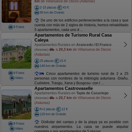
km
de Villanueva de Oscos (Asturias)
2-15 plazas
43 €
90 km de Oviedo
De uno de los edificios pertenecientes a la casa y que
cuenta con más de 2 siglos de historia, hemos rehabilitado
8 Fotos
5 apartamentos, cada uno d ...
Apartamentos de Turismo Rural Casa
Caleya
Apartamentos Rurales en
Arancedo / El Franco
a
20,3 km
de Villanueva de Oscos
(Asturias)
(Asturias)
25 plazas
15 €
140 km de Oviedo
8 Fotos
Cinco apartamentos de turismo rural de 2 a 25
Video
personas con nombres de la mitología asturiana -Diañu,
Cuélebre, Trasgu, Xana y Busgosu- con l ...
Apartamentos Castrovaselle
Apartamentos Rurales en
Tapia de Casariego
a
20,7 km
de Villanueva de Oscos
(Asturias)
(Asturias)
8+2 plazas
12 €
120 km de Oviedo
Disfrutar del campo y de la playa ya es posible con
8 Fotos
nuestros alojamientos. La casa se puede alquilar
Video
completa o por apartamentos de 5 plazas ...