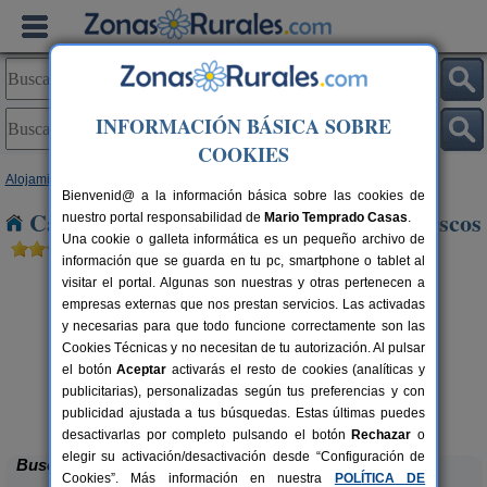
INFORMACIÓN BÁSICA SOBRE
COOKIES
Alojamientos
>
Asturias
> Villanueva de Oscos
Bienvenid@ a la información básica sobre las cookies de
Casas Rurales cerca de Villanueva de Oscos
nuestro portal responsabilidad de
Mario Temprado Casas
.
Una cookie o galleta informática es un pequeño archivo de
información que se guarda en tu pc, smartphone o tablet al
visitar el portal. Algunas son nuestras y otras pertenecen a
empresas externas que nos prestan servicios. Las activadas
y necesarias para que todo funcione correctamente son las
Cookies Técnicas y no necesitan de tu autorización. Al pulsar
el botón
Aceptar
activarás el resto de cookies (analíticas y
publicitarias), personalizadas según tus preferencias y con
El Pajar de Pumarega
rs.
6 pers.
 €
19 €
publicidad ajustada a tus búsquedas. Estas últimas puedes
Castropol (Asturias)
desde
desactivarlas por completo pulsando el botón
Rechazar
o
elegir su activación/desactivación desde “Configuración de
Buscar
Cookies”. Más información en nuestra
POLÍTICA DE