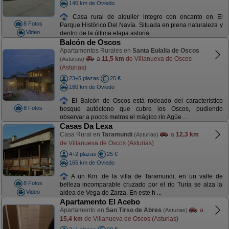
140 km de Oviedo
Casa rural de alquiler integro con encanto en El
8 Fotos
Parque Histórico Del Navía. Situada en plena naturaleza y
Video
dentro de la última etapa asturia ...
Balcón de Oscos
Apartamentos Rurales en
Santa Eulalia de Oscos
a
11,5 km
de Villanueva de Oscos
(Asturias)
(Asturias)
23+5 plazas
25 €
180 km de Oviedo
El Balcón de Oscos está rodeado del característico
8 Fotos
bosque autóctono que cubre los Oscos, pudiendo
observar a pocos metros el mágico río Agüe ...
Casas Da Lexa
Casa Rural en
Taramundi
a
12,3 km
(Asturias)
de Villanueva de Oscos (Asturias)
4+2 plazas
25 €
165 km de Oviedo
A un Km. de la villa de Taramundi, en un valle de
8 Fotos
belleza incomparable cruzado por el río Turía se alza la
Video
aldea de Vega de Zarza. En este h ...
Apartamento El Acebo
Apartamento en
San Tirso de Abres
a
(Asturias)
15,4 km
de Villanueva de Oscos (Asturias)