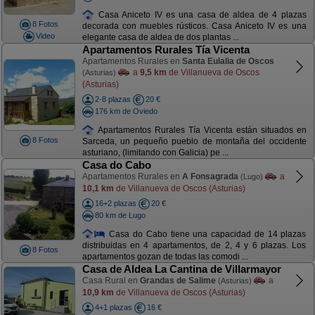
Casa Aniceto IV es una casa de aldea de 4 plazas
8 Fotos
decorada con muebles rústicos. Casa Aniceto IV es una
Video
elegante casa de aldea de dos plantas ...
Apartamentos Rurales Tía Vicenta
Apartamentos Rurales en
Santa Eulalia de Oscos
a
9,5 km
de Villanueva de Oscos
(Asturias)
(Asturias)
2-8 plazas
20 €
176 km de Oviedo
Apartamentos Rurales Tía Vicenta están situados en
8 Fotos
Sarceda, un pequeño pueblo de montaña del occidente
asturiano, (limitando con Galicia) pe ...
Casa do Cabo
Apartamentos Rurales en
A Fonsagrada
a
(Lugo)
10,1 km
de Villanueva de Oscos (Asturias)
16+2 plazas
20 €
80 km de Lugo
Casa do Cabo tiene una capacidad de 14 plazas
distribuidas en 4 apartamentos, de 2, 4 y 6 plazas. Los
8 Fotos
apartamentos gozan de todas las comodi ...
Casa de Aldea La Cantina de Villarmayor
Casa Rural en
Grandas de Salime
a
(Asturias)
10,9 km
de Villanueva de Oscos (Asturias)
4+1 plazas
16 €