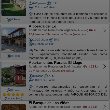
6+2 plazas
15 €
162 km de Oviedo
Casa Goje se encuentra en la montaña del occidente
asturiano, en la zona turística de Oscos-Eo y aunque está
8 Fotos
rodeada de bosque pueden disfru ...
Alborada del Eo
Apartamentos Rurales en
Vegadeo
a
(Asturias)
17,9 km
de Villanueva de Oscos (Asturias)
10-20 plazas
15 €
80 km de Oviedo
Se trata de un establecimiento extrahotelero formado
por 5 apartamentos modalidad estudio, con cama
8 Fotos
matrimonial de 1, 50, sofa-cama en piel, ...
Apartamentos Rurales El Llago
Apartamentos Rurales en
Boal
a
18 km
(Asturias)
de Villanueva de Oscos (Asturias)
8 plazas
22 €
140 km de Oviedo
Nuestros apartamentos se encuentran en el
8 Fotos
Principado de Asturias y más concretamente en la
comarca turística denominada PARQUE HISTÓRICO DEL
(1 comentario)
...
El Bosque de Las Viñas
Apartamentos Rurales en
Boal
a
18,9
(Asturias)