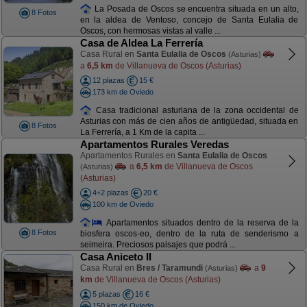
La Posada de Oscos se encuentra situada en un alto,
8 Fotos
en la aldea de Ventoso, concejo de Santa Eulalia de
Oscos, con hermosas vistas al valle ...
Casa de Aldea La Ferrería
Casa Rural en
Santa Eulalia de Oscos
(Asturias)
a
6,5 km
de Villanueva de Oscos (Asturias)
12 plazas
15 €
173 km de Oviedo
Casa tradicional asturiana de la zona occidental de
Asturias con más de cien años de antigüedad, situada en
8 Fotos
La Ferrería, a 1 Km de la capita ...
Apartamentos Rurales Veredas
Apartamentos Rurales en
Santa Eulalia de Oscos
a
6,5 km
de Villanueva de Oscos
(Asturias)
(Asturias)
4+2 plazas
20 €
100 km de Oviedo
Apartamentos situados dentro de la reserva de la
8 Fotos
biosfera oscos-eo, dentro de la ruta de senderismo a
seimeira. Preciosos paisajes que podrá ...
Casa Aniceto II
Casa Rural en
Bres / Taramundi
a
9
(Asturias)
km
de Villanueva de Oscos (Asturias)
5 plazas
16 €
150 km de Oviedo