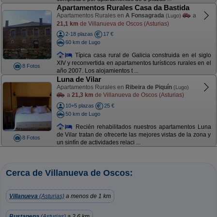
Apartamentos Rurales Casa da Bastida
Apartamentos Rurales en
A Fonsagrada
a
(Lugo)
21,1 km
de Villanueva de Oscos (Asturias)
2-18 plazas
17 €
60 km de Lugo
Típica casa rural de Galicia construida en el siglo
XIV y reconvertida en apartamentos turísticos rurales en el
8 Fotos
año 2007. Los alojamientos t ...
Luna de Vilar
Apartamentos Rurales en
Ribeira de Piquín
(Lugo)
a
21,3 km
de Villanueva de Oscos (Asturias)
10+5 plazas
25 €
50 km de Lugo
Recién rehabilitados nuestros apartamentos Luna
de Vilar tratan de ofrecerte las mejores vistas de la zona y
8 Fotos
un sinfín de actividades relaci ...
Cerca de Villanueva de Oscos:
Villanueva
(Asturias)
a menos de 1 km
Bustapena
(Asturias)
a 2,6 km