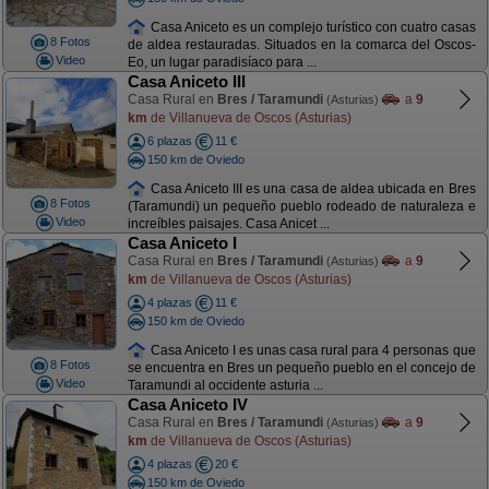
Casa Aniceto es un complejo turístico con cuatro casas
8 Fotos
de aldea restauradas. Situados en la comarca del Oscos-
Video
Eo, un lugar paradisíaco para ...
Casa Aniceto III
Casa Rural en
Bres / Taramundi
a
9
(Asturias)
km
de Villanueva de Oscos (Asturias)
6 plazas
11 €
150 km de Oviedo
Casa Aniceto III es una casa de aldea ubicada en Bres
8 Fotos
(Taramundi) un pequeño pueblo rodeado de naturaleza e
Video
increíbles paisajes. Casa Anicet ...
Casa Aniceto I
Casa Rural en
Bres / Taramundi
a
9
(Asturias)
km
de Villanueva de Oscos (Asturias)
4 plazas
11 €
150 km de Oviedo
Casa Aniceto I es unas casa rural para 4 personas que
8 Fotos
se encuentra en Bres un pequeño pueblo en el concejo de
Video
Taramundi al occidente asturia ...
Casa Aniceto IV
Casa Rural en
Bres / Taramundi
a
9
(Asturias)
km
de Villanueva de Oscos (Asturias)
4 plazas
20 €
150 km de Oviedo