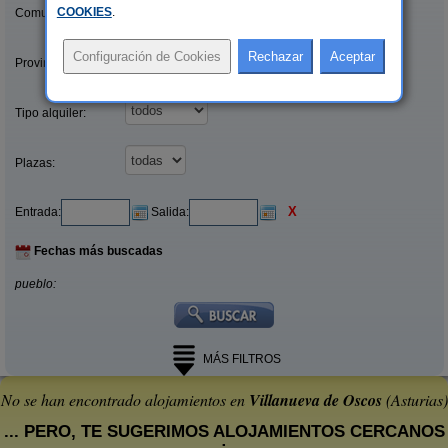
COOKIES
.
Comunidades:
Provincias/Islas:
Tipo alquiler:
Plazas:
X
Entrada:
Salida:
Fechas más buscadas
pueblo:
MÁS FILTROS
No se han encontrado alojamientos en
Villanueva de Oscos
(Asturias)
... PERO, TE SUGERIMOS ALOJAMIENTOS CERCANOS
: