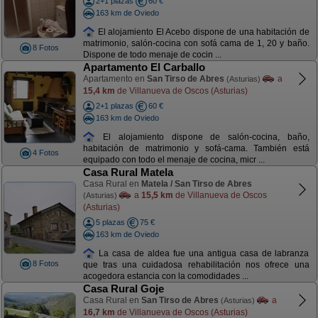
2+1 plazas
60 €
163 km de Oviedo
El alojamiento El Acebo dispone de una habitación de
matrimonio, salón-cocina con sofá cama de 1, 20 y baño.
8 Fotos
Dispone de todo menaje de cocin ...
Apartamento El Carballo
Apartamento en
San Tirso de Abres
a
(Asturias)
15,4 km
de Villanueva de Oscos (Asturias)
2+1 plazas
60 €
163 km de Oviedo
El alojamiento dispone de salón-cocina, baño,
habitación de matrimonio y sofá-cama. También está
4 Fotos
equipado con todo el menaje de cocina, micr ...
Casa Rural Matela
Casa Rural en
Matela / San Tirso de Abres
a
15,5 km
de Villanueva de Oscos
(Asturias)
(Asturias)
5 plazas
75 €
163 km de Oviedo
La casa de aldea fue una antigua casa de labranza
8 Fotos
que tras una cuidadosa rehabilitación nos ofrece una
acogedora estancia con la comodidades ...
Casa Rural Goje
Casa Rural en
San Tirso de Abres
a
(Asturias)
16,7 km
de Villanueva de Oscos (Asturias)