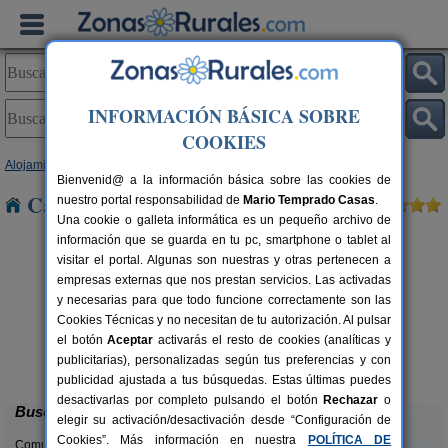
INFORMACIÓN BÁSICA SOBRE
COOKIES
Alojamientos
>
Asturias
> Villanueva
Bienvenid@ a la información básica sobre las cookies de
Casas Rurales cerca de Villanueva
nuestro portal responsabilidad de
Mario Temprado Casas
.
Una cookie o galleta informática es un pequeño archivo de
información que se guarda en tu pc, smartphone o tablet al
visitar el portal. Algunas son nuestras y otras pertenecen a
empresas externas que nos prestan servicios. Las activadas
y necesarias para que todo funcione correctamente son las
Cookies Técnicas y no necesitan de tu autorización. Al pulsar
el botón
Aceptar
activarás el resto de cookies (analíticas y
El Pajar de Pumarega
rs.
6 pers.
publicitarias), personalizadas según tus preferencias y con
 €
19 €
Castropol (Asturias)
desde
publicidad ajustada a tus búsquedas. Estas últimas puedes
desactivarlas por completo pulsando el botón
Rechazar
o
Buscar
elegir su activación/desactivación desde “Configuración de
Cookies”. Más información en nuestra
POLÍTICA DE
Comunidades: