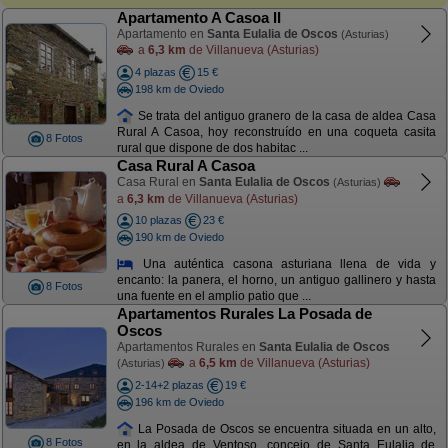
Apartamento A Casoa II
Apartamento en
Santa Eulalia de Oscos
(Asturias)
a
6,3 km
de Villanueva (Asturias)
4 plazas
15 €
198 km de Oviedo
Se trata del antiguo granero de la casa de aldea Casa
Rural A Casoa, hoy reconstruído en una coqueta casita
8 Fotos
rural que dispone de dos habitac ...
Casa Rural A Casoa
Casa Rural en
Santa Eulalia de Oscos
(Asturias)
a
6,3 km
de Villanueva (Asturias)
10 plazas
23 €
190 km de Oviedo
Una auténtica casona asturiana llena de vida y
encanto: la panera, el horno, un antiguo gallinero y hasta
8 Fotos
una fuente en el amplio patio que ...
Apartamentos Rurales La Posada de
Oscos
Apartamentos Rurales en
Santa Eulalia de Oscos
a
6,5 km
de Villanueva (Asturias)
(Asturias)
2-14+2 plazas
19 €
196 km de Oviedo
La Posada de Oscos se encuentra situada en un alto,
8 Fotos
en la aldea de Ventoso, concejo de Santa Eulalia de