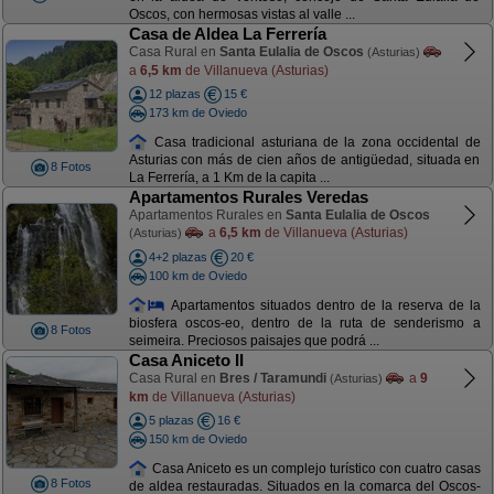
Oscos, con hermosas vistas al valle ...
Casa de Aldea La Ferrería
Casa Rural en
Santa Eulalia de Oscos
(Asturias)
a
6,5 km
de Villanueva (Asturias)
12 plazas
15 €
173 km de Oviedo
Casa tradicional asturiana de la zona occidental de
Asturias con más de cien años de antigüedad, situada en
8 Fotos
La Ferrería, a 1 Km de la capita ...
Apartamentos Rurales Veredas
Apartamentos Rurales en
Santa Eulalia de Oscos
a
6,5 km
de Villanueva (Asturias)
(Asturias)
4+2 plazas
20 €
100 km de Oviedo
Apartamentos situados dentro de la reserva de la
biosfera oscos-eo, dentro de la ruta de senderismo a
8 Fotos
seimeira. Preciosos paisajes que podrá ...
Casa Aniceto II
Casa Rural en
Bres / Taramundi
a
9
(Asturias)
km
de Villanueva (Asturias)
5 plazas
16 €
150 km de Oviedo
Casa Aniceto es un complejo turístico con cuatro casas
8 Fotos
de aldea restauradas. Situados en la comarca del Oscos-