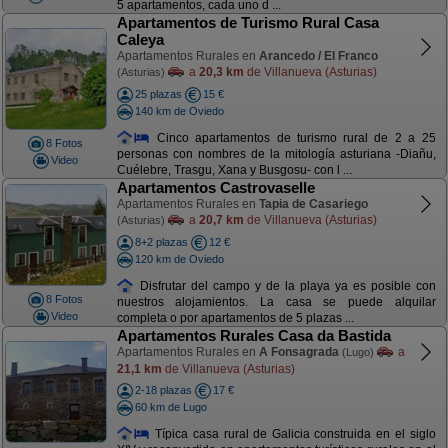
5 apartamentos, cada uno d ...
Apartamentos de Turismo Rural Casa
Caleya
Apartamentos Rurales en
Arancedo / El Franco
a
20,3 km
de Villanueva (Asturias)
(Asturias)
25 plazas
15 €
140 km de Oviedo
Cinco apartamentos de turismo rural de 2 a 25
8 Fotos
personas con nombres de la mitología asturiana -Diañu,
Video
Cuélebre, Trasgu, Xana y Busgosu- con l ...
Apartamentos Castrovaselle
Apartamentos Rurales en
Tapia de Casariego
a
20,7 km
de Villanueva (Asturias)
(Asturias)
8+2 plazas
12 €
120 km de Oviedo
Disfrutar del campo y de la playa ya es posible con
8 Fotos
nuestros alojamientos. La casa se puede alquilar
Video
completa o por apartamentos de 5 plazas ...
Apartamentos Rurales Casa da Bastida
Apartamentos Rurales en
A Fonsagrada
a
(Lugo)
21,1 km
de Villanueva (Asturias)
2-18 plazas
17 €
60 km de Lugo
Típica casa rural de Galicia construida en el siglo