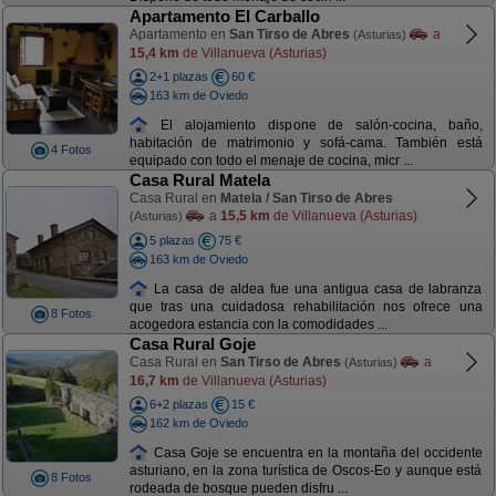
Apartamento El Carballo
Apartamento en
San Tirso de Abres
a
(Asturias)
15,4 km
de Villanueva (Asturias)
2+1 plazas
60 €
163 km de Oviedo
El alojamiento dispone de salón-cocina, baño,
habitación de matrimonio y sofá-cama. También está
4 Fotos
equipado con todo el menaje de cocina, micr ...
Casa Rural Matela
Casa Rural en
Matela / San Tirso de Abres
a
15,5 km
de Villanueva (Asturias)
(Asturias)
5 plazas
75 €
163 km de Oviedo
La casa de aldea fue una antigua casa de labranza
que tras una cuidadosa rehabilitación nos ofrece una
8 Fotos
acogedora estancia con la comodidades ...
Casa Rural Goje
Casa Rural en
San Tirso de Abres
a
(Asturias)
16,7 km
de Villanueva (Asturias)
6+2 plazas
15 €
162 km de Oviedo
Casa Goje se encuentra en la montaña del occidente
asturiano, en la zona turística de Oscos-Eo y aunque está
8 Fotos
rodeada de bosque pueden disfru ...