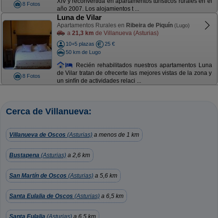
XIV y reconvertida en apartamentos turísticos rurales en el
8 Fotos
año 2007. Los alojamientos t ...
Luna de Vilar
Apartamentos Rurales en
Ribeira de Piquín
(Lugo)
a
21,3 km
de Villanueva (Asturias)
10+5 plazas
25 €
50 km de Lugo
Recién rehabilitados nuestros apartamentos Luna
de Vilar tratan de ofrecerte las mejores vistas de la zona y
8 Fotos
un sinfín de actividades relaci ...
Cerca de Villanueva:
Villanueva de Oscos
(Asturias)
a menos de 1 km
Bustapena
(Asturias)
a 2,6 km
San Martín de Oscos
(Asturias)
a 5,6 km
Santa Eulalia de Oscos
(Asturias)
a 6,5 km
Santa Eulalia
(Asturias)
a 6,5 km