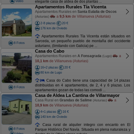
Video
elegante casa de aldea de dos plantas ...
Apartamentos Rurales Tía Vicenta
Apartamentos Rurales en
Santa Eulalia de Oscos
a
9,5 km
de Villanueva (Asturias)
(Asturias)
2-8 plazas
20 €
176 km de Oviedo
Apartamentos Rurales Tía Vicenta están situados en
Sarceda, un pequeño pueblo de montaña del occidente
8 Fotos
asturiano, (limitando con Galicia) pe ...
Casa do Cabo
Apartamentos Rurales en
A Fonsagrada
a
(Lugo)
10,1 km
de Villanueva (Asturias)
16+2 plazas
20 €
80 km de Lugo
Casa do Cabo tiene una capacidad de 14 plazas
distribuidas en 4 apartamentos, de 2, 4 y 6 plazas. Los
8 Fotos
apartamentos gozan de todas las comodi ...
Casa de Aldea La Cantina de Villarmayor
Casa Rural en
Grandas de Salime
a
(Asturias)
10,9 km
de Villanueva (Asturias)
4+1 plazas
16 €
140 km de Oviedo
Casa rural de alquiler integro con encanto en El
8 Fotos
Parque Histórico Del Navía. Situada en plena naturaleza y
Video