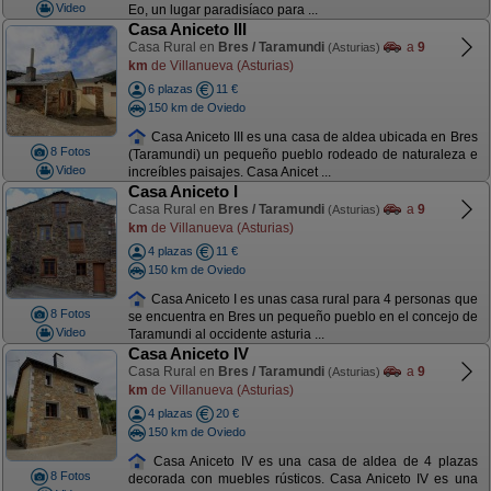
Video
Eo, un lugar paradisíaco para ...
Casa Aniceto III
Casa Rural en
Bres / Taramundi
a
9
(Asturias)
km
de Villanueva (Asturias)
6 plazas
11 €
150 km de Oviedo
Casa Aniceto III es una casa de aldea ubicada en Bres
8 Fotos
(Taramundi) un pequeño pueblo rodeado de naturaleza e
Video
increíbles paisajes. Casa Anicet ...
Casa Aniceto I
Casa Rural en
Bres / Taramundi
a
9
(Asturias)
km
de Villanueva (Asturias)
4 plazas
11 €
150 km de Oviedo
Casa Aniceto I es unas casa rural para 4 personas que
8 Fotos
se encuentra en Bres un pequeño pueblo en el concejo de
Video
Taramundi al occidente asturia ...
Casa Aniceto IV
Casa Rural en
Bres / Taramundi
a
9
(Asturias)
km
de Villanueva (Asturias)
4 plazas
20 €
150 km de Oviedo
Casa Aniceto IV es una casa de aldea de 4 plazas
8 Fotos
decorada con muebles rústicos. Casa Aniceto IV es una