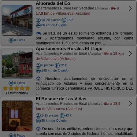
Alborada del Eo
Apartamentos Rurales en
Vegadeo
a
(Asturias)
17,9 km
de Villanueva (Asturias)
10-20 plazas
15 €
80 km de Oviedo
Se trata de un establecimiento extrahotelero formado
por 5 apartamentos modalidad estudio, con cama
8 Fotos
matrimonial de 1, 50, sofa-cama en piel, ...
Apartamentos Rurales El Llago
Apartamentos Rurales en
Boal
a
18 km
(Asturias)
de Villanueva (Asturias)
8 plazas
22 €
140 km de Oviedo
Nuestros apartamentos se encuentran en el
8 Fotos
Principado de Asturias y más concretamente en la
comarca turística denominada PARQUE HISTÓRICO DEL
(1 comentario)
...
El Bosque de Las Viñas
Apartamentos Rurales en
Boal
a
18,9
(Asturias)
km
de Villanueva (Asturias)
2-15 plazas
43 €
90 km de Oviedo
De uno de los edificios pertenecientes a la casa y que
cuenta con más de 2 siglos de historia, hemos rehabilitado
8 Fotos