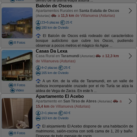
dentro de la última etapa asturia ...
Balcón de Oscos
Apartamentos Rurales en
Santa Eulalia de Oscos
a
11,5 km
de Villanueva (Asturias)
(Asturias)
23+5 plazas
25 €
180 km de Oviedo
El Balcón de Oscos está rodeado del característico
bosque autóctono que cubre los Oscos, pudiendo
8 Fotos
observar a pocos metros el mágico río Agüe ...
Casas Da Lexa
Casa Rural en
Taramundi
a
12,3 km
(Asturias)
de Villanueva (Asturias)
4+2 plazas
25 €
165 km de Oviedo
A un Km. de la villa de Taramundi, en un valle de
8 Fotos
belleza incomparable cruzado por el río Turía se alza la
Video
aldea de Vega de Zarza. En este h ...
Apartamento El Acebo
Apartamento en
San Tirso de Abres
a
(Asturias)
15,4 km
de Villanueva (Asturias)
2+1 plazas
60 €
163 km de Oviedo
El alojamiento El Acebo dispone de una habitación de
matrimonio, salón-cocina con sofá cama de 1, 20 y baño.
8 Fotos
Dispone de todo menaje de cocin ...