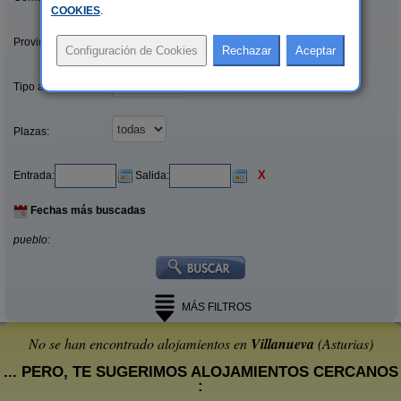
COOKIES
.
Provincias/Islas:
Tipo alquiler:
Plazas:
X
Entrada:
Salida:
Fechas más buscadas
pueblo:
MÁS FILTROS
No se han encontrado alojamientos en
Villanueva
(Asturias)
... PERO, TE SUGERIMOS ALOJAMIENTOS CERCANOS
: