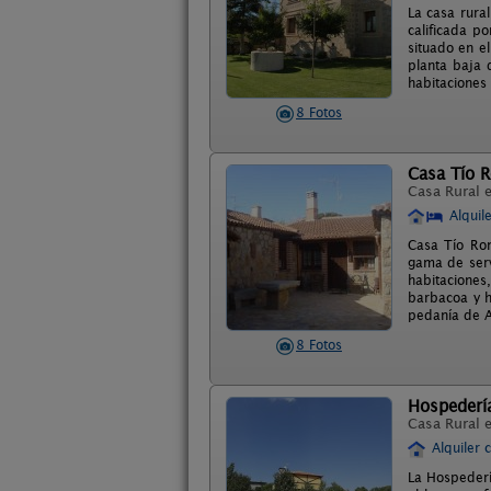
La casa rura
calificada po
situado en el
planta baja 
habitaciones
8 Fotos
Casa Tío 
Casa Rural 
Alquil
Casa Tío Rom
gama de servi
habitaciones
barbacoa y h
pedanía de A
8 Fotos
Hospedería
Casa Rural 
Alquiler 
La Hospedería