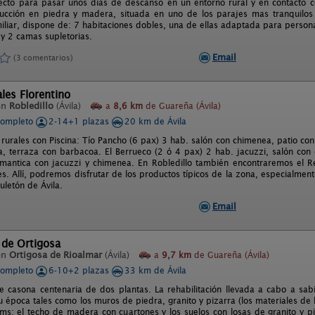
fecto para pasar unos días de descanso en un entorno rural y en contacto c
ucción en piedra y madera, situada en uno de los parajes mas tranquilos 
iliar, dispone de: 7 habitaciones dobles, una de ellas adaptada para person
 y 2 camas supletorias.
Email
(3 comentarios)
les Florentino
en
Robledillo
(Ávila)
a
8,6 km
de Guareña (Ávila)
completo
2-14+1 plazas
20 km de Ávila
 rurales con Piscina: Tío Pancho (6 pax) 3 hab. salón con chimenea, patio co
, terraza con barbacoa. El Berrueco (2 ó 4 pax) 2 hab. jacuzzi, salón con
mantica con jacuzzi y chimenea. En Robledillo también encontraremos el Re
s. Allí, podremos disfrutar de los productos típicos de la zona, especialmente 
uletón de Ávila.
Email
 de Ortigosa
en
Ortigosa de Rioalmar
(Ávila)
a
9,7 km
de Guareña (Ávila)
completo
6-10+2 plazas
33 km de Ávila
e casona centenaria de dos plantas. La rehabilitación llevada a cabo a sabi
 época tales como los muros de piedra, granito y pizarra (los materiales de 
s; el techo de madera con cuartones y los suelos con losas de granito y p