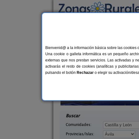
Busca por alojamiento
Alojamientos
>
Castilla y León
>
Ávila
> Guar
Casas Rurales cerca
Bienvenid@ a la información básica sobre las cookies 
Una cookie o galleta informática es un pequeño archiv
externas que nos prestan servicios. Las activadas y n
activarás el resto de cookies (analíticas y publicita
pulsando el botón
Rechazar
o elegir su activación/de
tregredos
La Guarida del Oso
16+4 pers.
8-10+
38 €
vila)
Candeleda (Ávila)
desde
desd
Buscar
Comunidades:
Provincias/Islas: