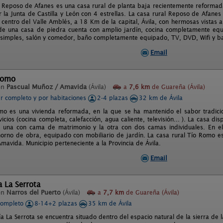
l Reposo de Afanes es una casa rural de planta baja recientemente reformad
r la Junta de Castilla y León con 4 estrellas. La casa rural Reposo de Afane
 centro del Valle Amblés, a 18 Km de la capital, Ávila, con hermosas vistas al
de una casa de piedra cuenta con amplio jardín, cocina completamente eq
 simples, salón y comedor, baño completamente equipado, TV, DVD, Wifi y b
Email
Romo
en
Pascual Muñoz / Amavida
(Ávila)
a
7,6 km
de Guareña (Ávila)
er completo y por habitaciones
2-4 plazas
32 km de Ávila
o es una vivienda reformada, en la que se ha mantenido el sabor tradicio
cios (cocina completa, calefacción, agua caliente, televisión... ). La casa di
, una con cama de matrimonio y la otra con dos camas individuales. En el
orno de obra, equipado con mobiliario de jardín. La casa rural Tío Romo es
mavida. Municipio perteneciente a la Provincia de Ávila.
Email
 La Serrota
en
Narros del Puerto
(Ávila)
a
7,7 km
de Guareña (Ávila)
completo
8-14+2 plazas
35 km de Ávila
 La Serrota se encuentra situado dentro del espacio natural de la sierra de 