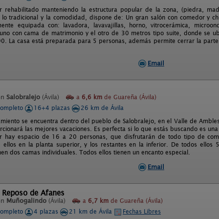
r rehabilitado manteniendo la estructura popular de la zona, (piedra, ma
 lo tradicional y la comodidad, dispone de: Un gran salón con comedor y c
mente equipada con: lavadora, lavavajillas, horno, vitrocerámica, micro
 uno con cama de matrimonio y el otro de 30 metros tipo suite, donde se ub
90. La casa está preparada para 5 personas, además permite cerrar la parte
Email
en
Salobralejo
(Ávila)
a
6,6 km
de Guareña (Ávila)
completo
16+4 plazas
26 km de Ávila
miento se encuentra dentro del pueblo de Salobralejo, en el Valle de Ambles,
rcionará las mejores vacaciones. Es perfecta si lo que estás buscando es un
or hay espacio de 16 a 20 personas, que disfrutarán de todo tipo de como
 ellos en la planta superior, y los restantes en la inferior. De todos ello
nen dos camas individuales. Todos ellos tienen un encanto especial.
Email
l Reposo de Afanes
en
Muñogalindo
(Ávila)
a
6,7 km
de Guareña (Ávila)
completo
4 plazas
21 km de Ávila
Fechas Libres