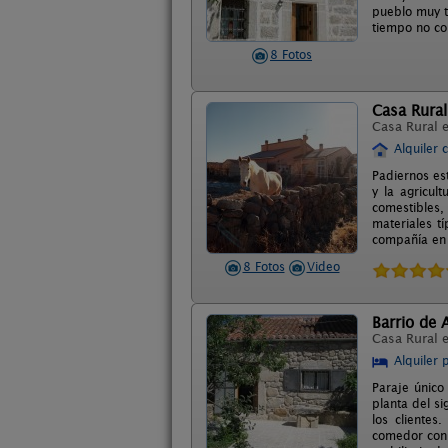
pueblo muy t
tiempo no cor
8 Fotos
Casa Rura
Casa Rural 
Alquiler 
Padiernos es
y la agricul
comestibles,
materiales t
compañía en l
8 Fotos
Video
Barrio de 
Casa Rural 
Alquiler 
Paraje único
planta del si
los clientes
comedor con 