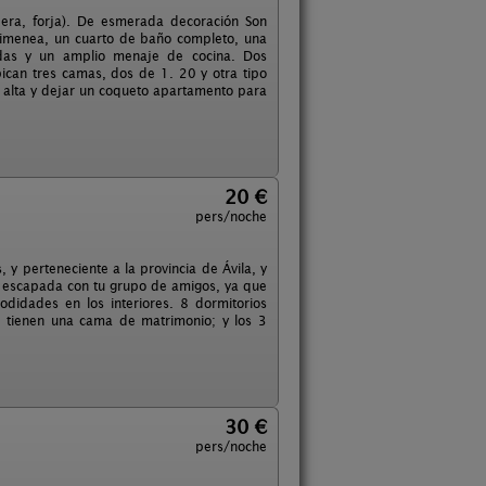
dera, forja). De esmerada decoración Son
himenea, un cuarto de baño completo, una
ondas y un amplio menaje de cocina. Dos
ican tres camas, dos de 1. 20 y otra tipo
 alta y dejar un coqueto apartamento para
20 €
pers/noche
 y perteneciente a la provincia de Ávila, y
a escapada con tu grupo de amigos, ya que
didades en los interiores. 8 dormitorios
s 5 tienen una cama de matrimonio; y los 3
30 €
pers/noche