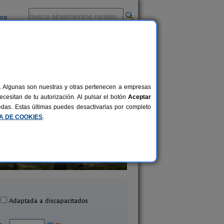
ios
-
al. Algunas son nuestras y otras pertenecen a empresas
cesitan de tu autorización. Al pulsar el botón
Aceptar
uedas. Estas últimas puedes desactivarlas por completo
CA DE COOKIES
.
Casa Rural La Casona
Hotel Rural El Torr
8-9 pers.
20 €
arredonda de Gredos (Ávila)
Piedralaves (Ávila
desde
Adaptada a discapacitados