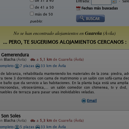
de 31 a 40
Entrada:
-
Sal
de 41 a 50
Fechas más buscadas
más de 50
pueblo:
No se han encontrado alojamientos en
Guareña
(Ávila)
... PERO, TE SUGERIMOS ALOJAMIENTOS CERCANOS :
l Gemerendura
en
Blacha
(Ávila)
a
5,1 km
de Guareña (Ávila)
completo
7 plazas
33 km de Ávila
 de labranza, rehabilitada manteniendo los materiales de la zona: piedra, ado
ra tiene 3 dormitorios con cama de matrimonio y un salón con sofá-cama dedi
de baño que da servicio a las habitaciones. En la planta baja está una ampli
, microondas, vitrocerámica,... un salón comedor con chimenea, tv y dvd,
uebles de terraza para pasar unas inolvidables veladas.
Email
 Son Soles
en
Blacha
(Ávila)
a
5,3 km
de Guareña (Ávila)
completo
5 plazas
33 km de Ávila