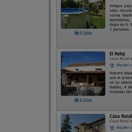
Antiguo paja
soles mezcla
cocina total
dormitorios,
diván de 0. 
2 personas.
8 Fotos
El Reloj
Casa Rural 
Alquiler 
Nuestro aloja
que te propo
en su interi
dobles, 4 de
restantes tie
8 Fotos
Casa Rura
Casa Rural 
Alquiler 