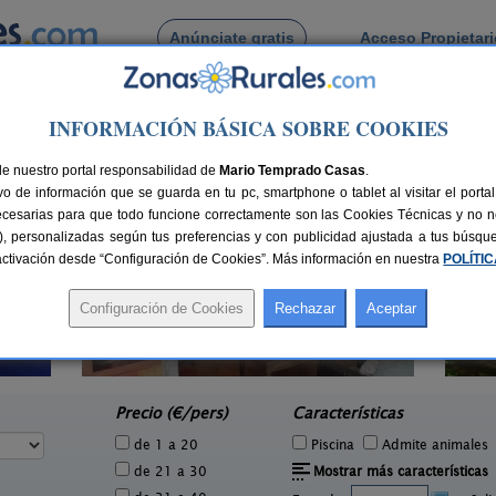
Anúnciate gratis
Acceso Propietar
Busca por pueblo
INFORMACIÓN BÁSICA SOBRE COOKIES
eña
 de Guareña
de nuestro portal responsabilidad de
Mario Temprado Casas
.
o de información que se guarda en tu pc, smartphone o tablet al visitar el port
ecesarias para que todo funcione correctamente son las Cookies Técnicas y no ne
rias), personalizadas según tus preferencias y con publicidad ajustada a tus búsq
sactivación desde “Configuración de Cookies”. Más información en nuestra
POLÍTI
Casa Rural El Rincón de Gredos
5 pers.
6-16+1 pers.
46 €
38 €
Navaluenga (Ávila)
Nav
e
desde
Precio (€/pers)
Características
de 1 a 20
Piscina
Admite animales
de 21 a 30
Mostrar más características