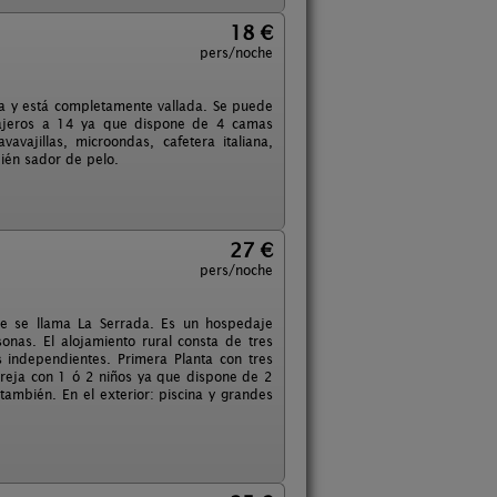
18 €
pers/noche
a y está completamente vallada. Se puede
viajeros a 14 ya que dispone de 4 camas
avajillas, microondas, cafetera italiana,
ién sador de pelo.
27 €
pers/noche
ue se llama La Serrada. Es un hospedaje
onas. El alojamiento rural consta de tres
s independientes. Primera Planta con tres
areja con 1 ó 2 niños ya que dispone de 2
ambién. En el exterior: piscina y grandes