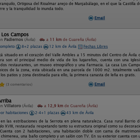
ranquilo, Ortigosa del Rioalmar anejo de Manjabálago, en el que la Castilla d
re y la tranquilidad lo inunda todo.
Email
l Los Campos
en
Padiernos
(Ávila)
a
11 km
de Guareña (Ávila)
completo
8+2 plazas
12 km de Ávila
Fechas Libres
tá situado en el corazón del Valle Ambles a 15 minutos del Centro de Ávila ca
tura son el principal medio de vida de los lugareños, cuenta con una Iglesi
 dos restaurantes, un museo etnográfico y una Farmacia. La casa Los Camp
ípicos de la zona, esta ubicada en una parcela de 1000 m2. totalmente val
os patios y zona destinada para ello, la primera canasta de leña es gratis.
Email
(3 comentarios)
Arriba
en
Villatoro
(Ávila)
a
12,9 km
de Guareña (Ávila)
por habitaciones
2-4+1 plazas
43 km de Ávila
 en las estribaciones de la Serrota en plena naturaleza. Casa rural Barrio 
glo XVIII, restaurada respetando tanto su estructura original como su decoraci
. Cuenta con 2 habitaciones, una habitación doble con cama de matrimonio
chimenea, una baño completo y un salón con TV. En su exterior cuenta con 