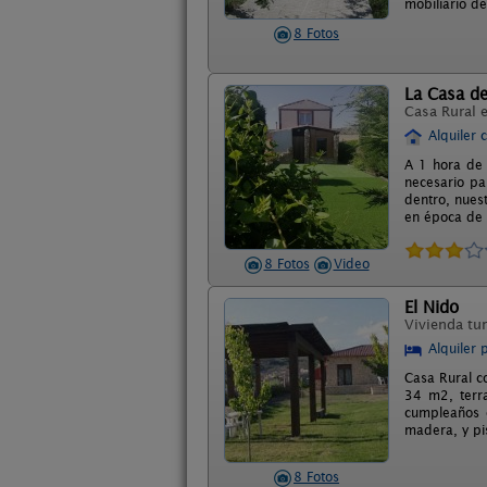
mobiliario d
8 Fotos
La Casa de
Casa Rural 
Alquiler 
A 1 hora de
necesario pa
dentro, nues
en época de v
8 Fotos
Video
El Nido
Vivienda tur
Alquiler 
Casa Rural c
34 m2, terra
cumpleaños 
madera, y pi
8 Fotos