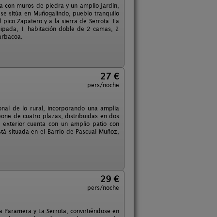
a con muros de piedra y un amplio jardín,
s se sitúa en Muñogalindo, pueblo tranquilo
 pico Zapatero y a la sierra de Serrota. La
uipada, 1 habitación doble de 2 camas, 2
arbacoa.
27 €
pers/noche
nal de lo rural, incorporando una amplia
spone de cuatro plazas, distribuidas en dos
 exterior cuenta con un amplio patio con
tá situada en el Barrio de Pascual Muñoz,
29 €
pers/noche
la Paramera y La Serrota, convirtiéndose en