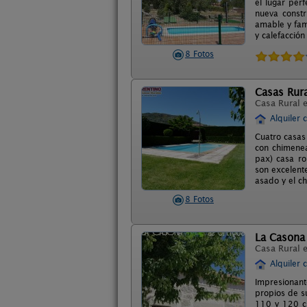
el lugar per
nueva constr
amable y fam
y calefacción
8 Fotos
Casas Rura
Casa Rural 
Alquiler 
Cuatro casas
con chimenea
pax) casa ro
son excelente
asado y el ch
8 Fotos
La Casona
Casa Rural 
Alquiler 
Impresionant
propios de su
110 y 120 cm