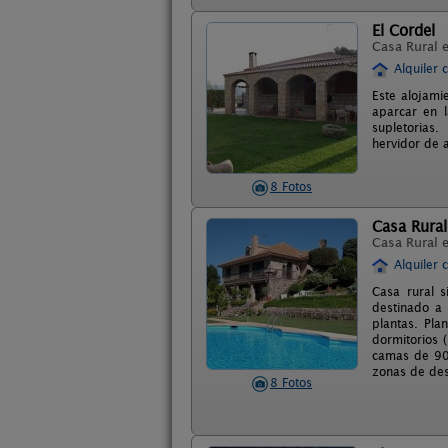
El Cordel
Casa Rural 
Alquiler 
Este alojami
aparcar en 
supletorias.
hervidor de 
8 Fotos
Casa Rural
Casa Rural 
Alquiler 
Casa rural s
destinado a 
plantas. Pla
dormitorios 
camas de 90,
zonas de de
8 Fotos