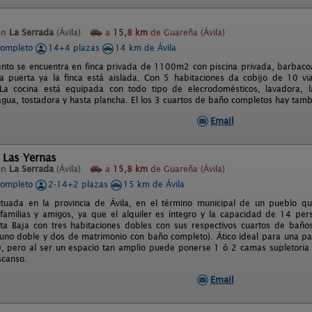
en
La Serrada
(Ávila)
a
15,8 km
de Guareña (Ávila)
completo
14+4 plazas
14 km de Ávila
ento se encuentra en finca privada de 1100m2 con piscina privada, barbaco
la puerta ya la finca está aislada. Con 5 habitaciones da cobijo de 10 
 La cocina está equipada con todo tipo de elecrodomésticos, lavadora, lav
agua, tostadora y hasta plancha. El los 3 cuartos de baño completos hay tamb
Email
 Las Yernas
en
La Serrada
(Ávila)
a
15,8 km
de Guareña (Ávila)
completo
2-14+2 plazas
15 km de Ávila
ituada en la provincia de Ávila, en el término municipal de un pueblo q
familias y amigos, ya que el alquiler es íntegro y la capacidad de 14 pers
nta Baja con tres habitaciones dobles con sus respectivos cuartos de baño
(uno doble y dos de matrimonio con baño completo). Ático ideal para una p
 pero al ser un espacio tan amplio puede ponerse 1 ó 2 camas supletoria t
scanso.
Email