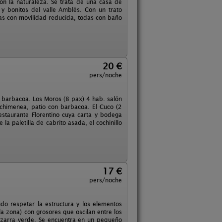
on la naturaleza. Se trata de una casa de
y bonitos del valle Amblés. Con un trato
as con movilidad reducida, todas con baño
20 €
pers/noche
n barbacoa. Los Moros (8 pax) 4 hab. salón
 chimenea, patio con barbacoa. El Cuco (2
staurante Florentino cuya carta y bodega
la paletilla de cabrito asada, el cochinillo
17 €
pers/noche
do respetar la estructura y los elementos
la zona) con grosores que oscilan entre los
izarra verde. Se encuentra en un pequeño