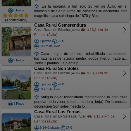
En la moraña, a tan sólo 26 km de Ávila, en el
8 Fotos
municipio de Santo Tome de Zabarcos se encuentra esta
magnífica casa solariega de 1870 y Blas ...
(3 comentarios)
Casa Rural Gemerendura
Casa Rural en
Blacha
a
13,1 km
de
(Ávila)
Benitos (Ávila)
7 plazas
25 €
33 km de Ávila
Casa antigua de labranza, rehabilitada manteniendo
los materiales de la zona: piedra, adobe, hierro, madera,...
8 Fotos
Tiene 2 plantas. La planta p ...
Casa Rural Son Soles
Casa Rural en
Blacha
a
13,3 km
de
(Ávila)
Benitos (Ávila)
5 plazas
20 €
33 km de Ávila
Antiguo pajar rehabilitado manteniendo la estructura
popular de la zona, (piedra, madera, forja). De esmerada
8 Fotos
decoración Son soles mezcla lo ...
Casa Rural Las Yernas
Casa Rural en
La Serrada
a
13,7 km
de
(Ávila)
Benitos (Ávila)
2-14+2 plazas
27 €