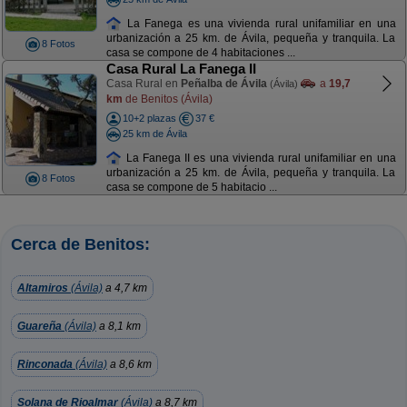
La Fanega es una vivienda rural unifamiliar en una
urbanización a 25 km. de Ávila, pequeña y tranquila. La
8 Fotos
casa se compone de 4 habitaciones ...
Casa Rural La Fanega II
Casa Rural en
Peñalba de Ávila
a
19,7
(Ávila)
km
de Benitos (Ávila)
10+2 plazas
37 €
25 km de Ávila
La Fanega II es una vivienda rural unifamiliar en una
urbanización a 25 km. de Ávila, pequeña y tranquila. La
8 Fotos
casa se compone de 5 habitacio ...
Cerca de Benitos:
Altamiros
(Ávila)
a 4,7 km
Guareña
(Ávila)
a 8,1 km
Rinconada
(Ávila)
a 8,6 km
Solana de Rioalmar
(Ávila)
a 8,7 km