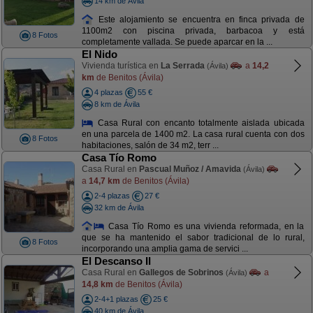
14 km de Ávila
Este alojamiento se encuentra en finca privada de
1100m2 con piscina privada, barbacoa y está
8 Fotos
completamente vallada. Se puede aparcar en la ...
El Nido
Vivienda turística en
La Serrada
a
14,2
(Ávila)
km
de Benitos (Ávila)
4 plazas
55 €
8 km de Ávila
Casa Rural con encanto totalmente aislada ubicada
en una parcela de 1400 m2. La casa rural cuenta con dos
8 Fotos
habitaciones, salón de 34 m2, terr ...
Casa Tío Romo
Casa Rural en
Pascual Muñoz / Amavida
(Ávila)
a
14,7 km
de Benitos (Ávila)
2-4 plazas
27 €
32 km de Ávila
Casa Tío Romo es una vivienda reformada, en la
que se ha mantenido el sabor tradicional de lo rural,
8 Fotos
incorporando una amplia gama de servici ...
El Descanso II
Casa Rural en
Gallegos de Sobrinos
a
(Ávila)
14,8 km
de Benitos (Ávila)
2-4+1 plazas
25 €
40 km de Ávila