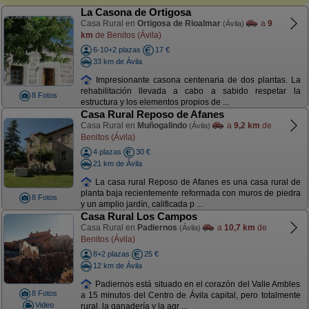
La Casona de Ortigosa
Casa Rural en
Ortigosa de Rioalmar
a
9
(Ávila)
km
de Benitos (Ávila)
6-10+2 plazas
17 €
33 km de Ávila
Impresionante casona centenaria de dos plantas. La
rehabilitación llevada a cabo a sabido respetar la
8 Fotos
estructura y los elementos propios de ...
Casa Rural Reposo de Afanes
Casa Rural en
Muñogalindo
a
9,2 km
de
(Ávila)
Benitos (Ávila)
4 plazas
30 €
21 km de Ávila
La casa rural Reposo de Afanes es una casa rural de
planta baja recientemente reformada con muros de piedra
8 Fotos
y un amplio jardín, calificada p ...
Casa Rural Los Campos
Casa Rural en
Padiernos
a
10,7 km
de
(Ávila)
Benitos (Ávila)
8+2 plazas
25 €
12 km de Ávila
Padiernos está situado en el corazón del Valle Ambles
8 Fotos
a 15 minutos del Centro de Ávila capital, pero totalmente
Video
rural, la ganadería y la agr ...