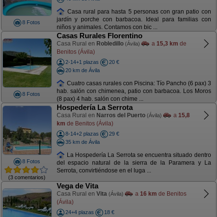
Casa rural para hasta 5 personas con gran patio con
jardín y porche con barbacoa. Ideal para familias con
8 Fotos
niños y animales. Contamos con bic ...
Casas Rurales Florentino
Casa Rural en
Robledillo
a
15,3 km
de
(Ávila)
Benitos (Ávila)
2-14+1 plazas
20 €
20 km de Ávila
Cuatro casas rurales con Piscina: Tío Pancho (6 pax) 3
hab. salón con chimenea, patio con barbacoa. Los Moros
8 Fotos
(8 pax) 4 hab. salón con chime ...
Hospedería La Serrota
Casa Rural en
Narros del Puerto
a
15,8
(Ávila)
km
de Benitos (Ávila)
8-14+2 plazas
29 €
35 km de Ávila
La Hospedería La Serrota se encuentra situado dentro
8 Fotos
del espacio natural de la sierra de la Paramera y La
Serrota, convirtiéndose en el luga ...
(3 comentarios)
Vega de Vita
Casa Rural en
Vita
a
16 km
de Benitos
(Ávila)
(Ávila)
24+4 plazas
18 €