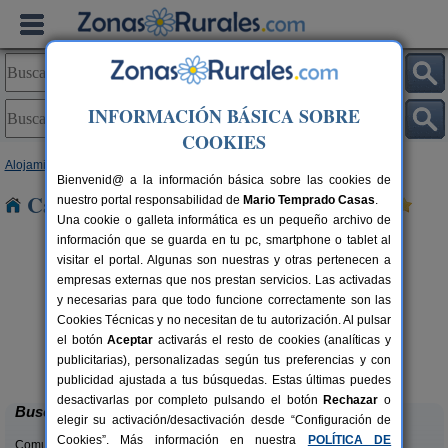
INFORMACIÓN BÁSICA SOBRE
COOKIES
Alojamientos
>
Castilla y León
>
Ávila
> Benitos
Bienvenid@ a la información básica sobre las cookies de
Casas Rurales cerca de Benitos
nuestro portal responsabilidad de
Mario Temprado Casas
.
Una cookie o galleta informática es un pequeño archivo de
información que se guarda en tu pc, smartphone o tablet al
visitar el portal. Algunas son nuestras y otras pertenecen a
empresas externas que nos prestan servicios. Las activadas
y necesarias para que todo funcione correctamente son las
Cookies Técnicas y no necesitan de tu autorización. Al pulsar
el botón
Aceptar
activarás el resto de cookies (analíticas y
La Guarida del Oso
rs.
8-10+5 pers.
publicitarias), personalizadas según tus preferencias y con
 €
46 €
Candeleda (Ávila)
desde
publicidad ajustada a tus búsquedas. Estas últimas puedes
desactivarlas por completo pulsando el botón
Rechazar
o
Buscar
elegir su activación/desactivación desde “Configuración de
Cookies”. Más información en nuestra
POLÍTICA DE
Comunidades: