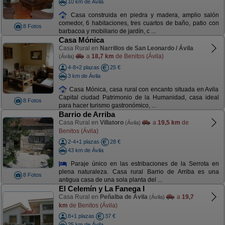
10 km de Ávila
Casa construida en piedra y madera, amplio salón
comedor, 6 habitaciones, tres cuartos de baño, patio con
8 Fotos
barbacoa y mobiliario de jardín, c ...
Casa Mónica
Casa Rural en
Narrillos de San Leonardo / Ávila
a
18,7 km
de Benitos (Ávila)
(Ávila)
4-8+2 plazas
25 €
3 km de Ávila
Casa Mónica, casa rural con encanto situada en Avila
Capital ciudad Patrimonio de la Humanidad, casa ideal
8 Fotos
para hacer turismo gastronómico, ...
Barrio de Arriba
Casa Rural en
Villatoro
a
19,5 km
de
(Ávila)
Benitos (Ávila)
2-4+1 plazas
28 €
43 km de Ávila
Paraje único en las estribaciones de la Serrota en
plena naturaleza. Casa rural Barrio de Arriba es una
8 Fotos
antigua casa de una sola planta del ...
El Celemín y La Fanega I
Casa Rural en
Peñalba de Ávila
a
19,7
(Ávila)
km
de Benitos (Ávila)
8+1 plazas
37 €
25 km de Ávila