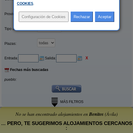
COOKIES
.
Provincias/Islas:
Tipo alquiler:
Plazas:
X
Entrada:
Salida:
Fechas más buscadas
pueblo:
MÁS FILTROS
No se han encontrado alojamientos en
Benitos
(Ávila)
... PERO, TE SUGERIMOS ALOJAMIENTOS CERCANOS
: