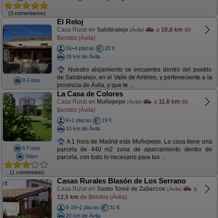
(3 comentarios)
El Reloj
Casa Rural en
Salobralejo
a
10,8 km
de
(Ávila)
Benitos (Ávila)
16+4 plazas
20 €
26 km de Ávila
Nuestro alojamiento se encuentra dentro del pueblo
de Salobralejo, en el Valle de Ambles, y perteneciente a la
8 Fotos
provincia de Ávila, y que te ...
La Casa de Colores
Casa Rural en
Muñopepe
a
11,6 km
de
(Ávila)
Benitos (Ávila)
6+1 plazas
19 €
10 km de Ávila
A 1 hora de Madrid esta Muñopepe. La casa tiene una
8 Fotos
parcela de 440 m2 zona de aparcamiento dentro de
Video
parcela, con todo lo necesario para tus ...
(1 comentario)
Casas Rurales Blasón de Los Serrano
Casa Rural en
Santo Tomé de Zabarcos
a
(Ávila)
12,5 km
de Benitos (Ávila)
8-16+2 plazas
31 €
26 km de Ávila