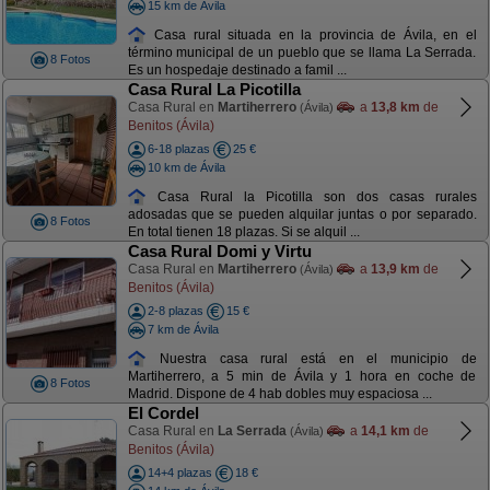
15 km de Ávila
Casa rural situada en la provincia de Ávila, en el
término municipal de un pueblo que se llama La Serrada.
8 Fotos
Es un hospedaje destinado a famil ...
Casa Rural La Picotilla
Casa Rural en
Martiherrero
a
13,8 km
de
(Ávila)
Benitos (Ávila)
6-18 plazas
25 €
10 km de Ávila
Casa Rural la Picotilla son dos casas rurales
adosadas que se pueden alquilar juntas o por separado.
8 Fotos
En total tienen 18 plazas. Si se alquil ...
Casa Rural Domi y Virtu
Casa Rural en
Martiherrero
a
13,9 km
de
(Ávila)
Benitos (Ávila)
2-8 plazas
15 €
7 km de Ávila
Nuestra casa rural está en el municipio de
Martiherrero, a 5 min de Ávila y 1 hora en coche de
8 Fotos
Madrid. Dispone de 4 hab dobles muy espaciosa ...
El Cordel
Casa Rural en
La Serrada
a
14,1 km
de
(Ávila)
Benitos (Ávila)
14+4 plazas
18 €