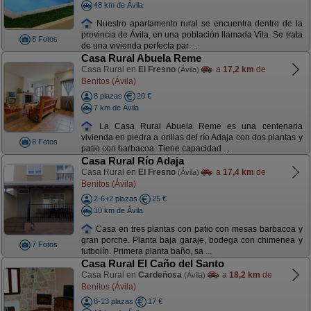
48 km de Ávila
Nuestro apartamento rural se encuentra dentro de la
provincia de Ávila, en una población llamada Vita. Se trata
8 Fotos
de una vivienda perfecta par ...
Casa Rural Abuela Reme
Casa Rural en
El Fresno
a
17,2 km
de
(Ávila)
Benitos (Ávila)
8 plazas
20 €
7 km de Ávila
La Casa Rural Abuela Reme es una centenaria
vivienda en piedra a orillas del río Adaja con dos plantas y
8 Fotos
patio con barbacoa. Tiene capacidad ...
Casa Rural Río Adaja
Casa Rural en
El Fresno
a
17,4 km
de
(Ávila)
Benitos (Ávila)
2-6+2 plazas
25 €
10 km de Ávila
Casa en tres plantas con patio con mesas barbacoa y
gran porche. Planta baja garaje, bodega con chimenea y
7 Fotos
futbolín. Primera planta baño, sa ...
Casa Rural El Caño del Santo
Casa Rural en
Cardeñosa
a
18,2 km
de
(Ávila)
Benitos (Ávila)
8-13 plazas
17 €