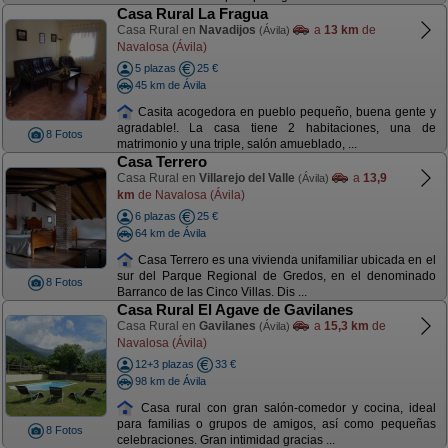
Casa Rural La Fragua
Casa Rural en
Navadijos
a
13 km
de
(Ávila)
Navalosa (Ávila)
5 plazas
25 €
45 km de Ávila
Casita acogedora en pueblo pequeño, buena gente y
agradable!. La casa tiene 2 habitaciones, una de
8 Fotos
matrimonio y una triple, salón amueblado, ...
Casa Terrero
Casa Rural en
Villarejo del Valle
a
13,9
(Ávila)
km
de Navalosa (Ávila)
6 plazas
25 €
64 km de Ávila
Casa Terrero es una vivienda unifamiliar ubicada en el
sur del Parque Regional de Gredos, en el denominado
8 Fotos
Barranco de las Cinco Villas. Dis ...
Casa Rural El Agave de Gavilanes
Casa Rural en
Gavilanes
a
15,3 km
de
(Ávila)
Navalosa (Ávila)
12+3 plazas
33 €
98 km de Ávila
Casa rural con gran salón-comedor y cocina, ideal
para familias o grupos de amigos, así como pequeñas
8 Fotos
celebraciones. Gran intimidad gracias ...