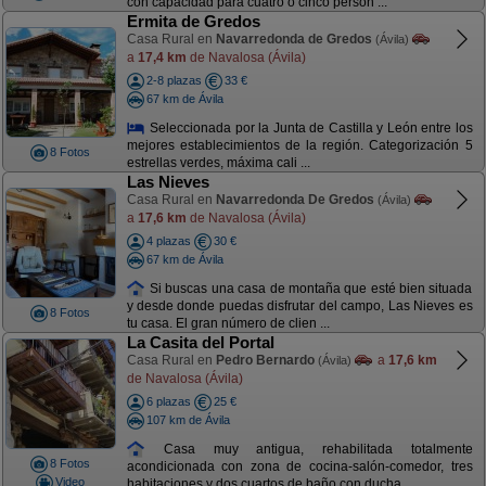
con capacidad para cuatro o cinco person ...
Ermita de Gredos
Casa Rural en
Navarredonda de Gredos
(Ávila)
a
17,4 km
de Navalosa (Ávila)
2-8 plazas
33 €
67 km de Ávila
Seleccionada por la Junta de Castilla y León entre los
mejores establecimientos de la región. Categorización 5
8 Fotos
estrellas verdes, máxima cali ...
Las Nieves
Casa Rural en
Navarredonda De Gredos
(Ávila)
a
17,6 km
de Navalosa (Ávila)
4 plazas
30 €
67 km de Ávila
Si buscas una casa de montaña que esté bien situada
y desde donde puedas disfrutar del campo, Las Nieves es
8 Fotos
tu casa. El gran número de clien ...
La Casita del Portal
Casa Rural en
Pedro Bernardo
a
17,6 km
(Ávila)
de Navalosa (Ávila)
6 plazas
25 €
107 km de Ávila
Casa muy antigua, rehabilitada totalmente
8 Fotos
acondicionada con zona de cocina-salón-comedor, tres
Video
habitaciones y dos cuartos de baño con ducha ...