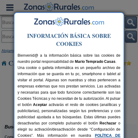
INFORMACIÓN BÁSICA SOBRE
COOKIES
Alojamientos
>
Castilla y León
>
Ávila
> Navalosa
Bienvenid@ a la información básica sobre las cookies de
Casas Rurales cerca de Navalosa
nuestro portal responsabilidad de
Mario Temprado Casas
.
Una cookie o galleta informática es un pequeño archivo de
información que se guarda en tu pc, smartphone o tablet al
visitar el portal. Algunas son nuestras y otras pertenecen a
empresas externas que nos prestan servicios. Las activadas
y necesarias para que todo funcione correctamente son las
Cookies Técnicas y no necesitan de tu autorización. Al pulsar
el botón
Aceptar
activarás el resto de cookies (analíticas y
Casa Rural El Rincón de Gredos
rs.
6-16+1 pers.
publicitarias), personalizadas según tus preferencias y con
 €
38 €
Navaluenga (Ávila)
desde
publicidad ajustada a tus búsquedas. Estas últimas puedes
desactivarlas por completo pulsando el botón
Rechazar
o
Buscar
elegir su activación/desactivación desde “Configuración de
Cookies”. Más información en nuestra
POLÍTICA DE
Comunidades: