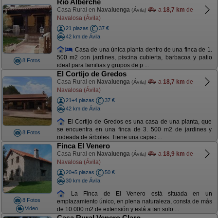
Río Alberche
Casa Rural en
Navaluenga
a
18,7 km
de
(Ávila)
Navalosa (Ávila)
21 plazas
37 €
42 km de Ávila
Casa de una única planta dentro de una finca de 1.
500 m2 con jardines, piscina cubierta, barbacoa y patio
8 Fotos
ideal para familias y grupos de p ...
El Cortijo de Gredos
Casa Rural en
Navaluenga
a
18,7 km
de
(Ávila)
Navalosa (Ávila)
21+4 plazas
37 €
42 km de Ávila
El Cortijo de Gredos es una casa de una planta, que
se encuentra en una finca de 3. 500 m2 de jardines y
8 Fotos
rodeada de árboles. Tiene una capac ...
Finca El Venero
Casa Rural en
Navaluenga
a
18,9 km
de
(Ávila)
Navalosa (Ávila)
20+5 plazas
50 €
30 km de Ávila
La Finca de El Venero está situada en un
8 Fotos
emplazamiento único, en plena naturaleza, consta de más
Video
de 10.000 m2 de extensión y está a tan solo ...
Casa Rural Venero Claro