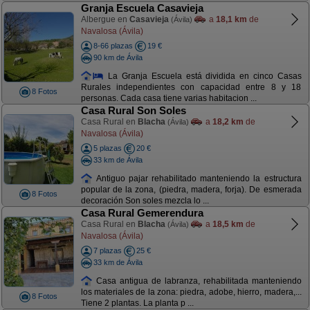
Granja Escuela Casavieja
Albergue en
Casavieja
a
18,1 km
de
(Ávila)
Navalosa (Ávila)
8-66 plazas
19 €
90 km de Ávila
La Granja Escuela está dividida en cinco Casas
Rurales independientes con capacidad entre 8 y 18
8 Fotos
personas. Cada casa tiene varias habitacion ...
Casa Rural Son Soles
Casa Rural en
Blacha
a
18,2 km
de
(Ávila)
Navalosa (Ávila)
5 plazas
20 €
33 km de Ávila
Antiguo pajar rehabilitado manteniendo la estructura
popular de la zona, (piedra, madera, forja). De esmerada
8 Fotos
decoración Son soles mezcla lo ...
Casa Rural Gemerendura
Casa Rural en
Blacha
a
18,5 km
de
(Ávila)
Navalosa (Ávila)
7 plazas
25 €
33 km de Ávila
Casa antigua de labranza, rehabilitada manteniendo
los materiales de la zona: piedra, adobe, hierro, madera,...
8 Fotos
Tiene 2 plantas. La planta p ...