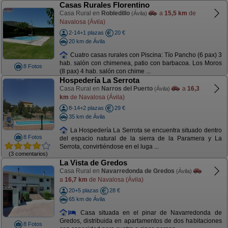
Casas Rurales Florentino
Casa Rural en
Robledillo
a
15,5 km
de
(Ávila)
Navalosa (Ávila)
2-14+1 plazas
20 €
20 km de Ávila
Cuatro casas rurales con Piscina: Tío Pancho (6 pax) 3
hab. salón con chimenea, patio con barbacoa. Los Moros
8 Fotos
(8 pax) 4 hab. salón con chime ...
Hospedería La Serrota
Casa Rural en
Narros del Puerto
a
16,3
(Ávila)
km
de Navalosa (Ávila)
8-14+2 plazas
29 €
35 km de Ávila
La Hospedería La Serrota se encuentra situado dentro
8 Fotos
del espacio natural de la sierra de la Paramera y La
Serrota, convirtiéndose en el luga ...
(3 comentarios)
La Vista de Gredos
Casa Rural en
Navarredonda de Gredos
(Ávila)
a
16,7 km
de Navalosa (Ávila)
20+5 plazas
28 €
65 km de Ávila
Casa situada en el pinar de Navarredonda de
Gredos, distribuida en apartamentos de dos habitaciones
8 Fotos