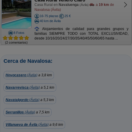
Casa Rural en
Navaluenga
a
19 km
de
(Ávila)
Navalosa (Ávila)
16-75 plazas
25 €
40 km de Ávila
Alojamientos de calidad para grandes grupos y
8 Fotos
familias SIEMPRE TODO con TOTAL EXCLUSIVIDAD,
desde 10/16/20/24/27/30/35/40/45/50/60/65 hasta ...
(2 comentarios)
Cerca de Navalosa:
Hoyocasero
(Ávila)
a 3,8 km
Navarrevisca
(Ávila)
a 5,1 km
Navatalgordo
(Ávila)
a 5,3 km
Serranillos
(Ávila)
a 7,5 km
Villanueva de Ávila
(Ávila)
a 9,6 km