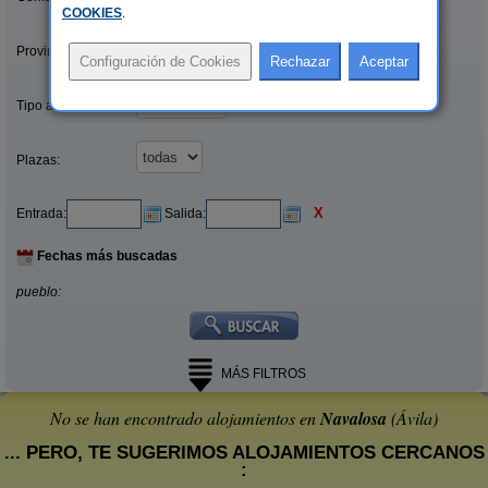
COOKIES
.
Provincias/Islas:
Tipo alquiler:
Plazas:
X
Entrada:
Salida:
Fechas más buscadas
pueblo:
MÁS FILTROS
No se han encontrado alojamientos en
Navalosa
(Ávila)
... PERO, TE SUGERIMOS ALOJAMIENTOS CERCANOS
: