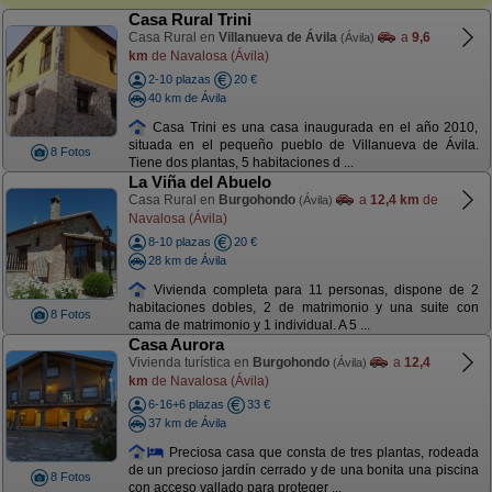
Casa Rural Trini
Casa Rural en
Villanueva de Ávila
a
9,6
(Ávila)
km
de Navalosa (Ávila)
2-10 plazas
20 €
40 km de Ávila
Casa Trini es una casa inaugurada en el año 2010,
situada en el pequeño pueblo de Villanueva de Ávila.
8 Fotos
Tiene dos plantas, 5 habitaciones d ...
La Viña del Abuelo
Casa Rural en
Burgohondo
a
12,4 km
de
(Ávila)
Navalosa (Ávila)
8-10 plazas
20 €
28 km de Ávila
Vivienda completa para 11 personas, dispone de 2
habitaciones dobles, 2 de matrimonio y una suite con
8 Fotos
cama de matrimonio y 1 individual. A 5 ...
Casa Aurora
Vivienda turística en
Burgohondo
a
12,4
(Ávila)
km
de Navalosa (Ávila)
6-16+6 plazas
33 €
37 km de Ávila
Preciosa casa que consta de tres plantas, rodeada
de un precioso jardín cerrado y de una bonita una piscina
8 Fotos
con acceso vallado para proteger ...