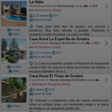
La Hijita
Vivienda turística en
Navaluenga
a
18,5
(Ávila)
km
de Navalosa (Ávila)
2-22 plazas
25 €
40 km de Ávila
Casa para todo tipo de grupos, con piscina y
8 Fotos
barbacoa. Muy bien situada y aislada. Pudiendo ir
Video
andando a todos los lados. La casa La Hijita ...
Casa Rural La Esperilla de Gredos
Casa Rural en
Barajas de Gredos
a
18,5
(Ávila)
km
de Navalosa (Ávila)
6-12+2 plazas
26 €
65 km de Ávila
La Casa la Esperilla cumple el Protocolo de Seguridad
8 Fotos
contra CIVID-19, está en el Norte de la Sierra de Gredos, a
Video
escasos kilómetros de la p ...
Casa Rural El Tinao de Gredos
Casa Rural en
Navarredonda de Gredos
(Ávila)
a
18,5 km
de Navalosa (Ávila)
8 plazas
20 €
60 km de Ávila
Cómoda y acogedora casa de nueva construcción
sobre un antiguo tinao, con excelentes vistas a la Sierra
8 Fotos
de Gredos y un estupendo jardín con ...