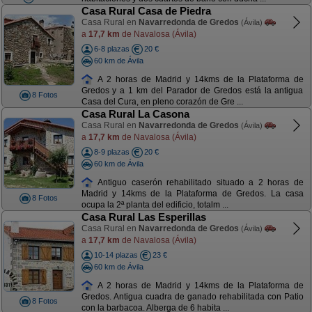
Casa Rural Casa de Piedra
Casa Rural en
Navarredonda de Gredos
(Ávila)
a
17,7 km
de Navalosa (Ávila)
6-8 plazas
20 €
60 km de Ávila
A 2 horas de Madrid y 14kms de la Plataforma de
Gredos y a 1 km del Parador de Gredos está la antigua
8 Fotos
Casa del Cura, en pleno corazón de Gre ...
Casa Rural La Casona
Casa Rural en
Navarredonda de Gredos
(Ávila)
a
17,7 km
de Navalosa (Ávila)
8-9 plazas
20 €
60 km de Ávila
Antiguo caserón rehabilitado situado a 2 horas de
Madrid y 14kms de la Plataforma de Gredos. La casa
8 Fotos
ocupa la 2ª planta del edificio, totalm ...
Casa Rural Las Esperillas
Casa Rural en
Navarredonda de Gredos
(Ávila)
a
17,7 km
de Navalosa (Ávila)
10-14 plazas
23 €
60 km de Ávila
A 2 horas de Madrid y 14kms de la Plataforma de
Gredos. Antigua cuadra de ganado rehabilitada con Patio
8 Fotos
con la barbacoa. Alberga de 6 habita ...