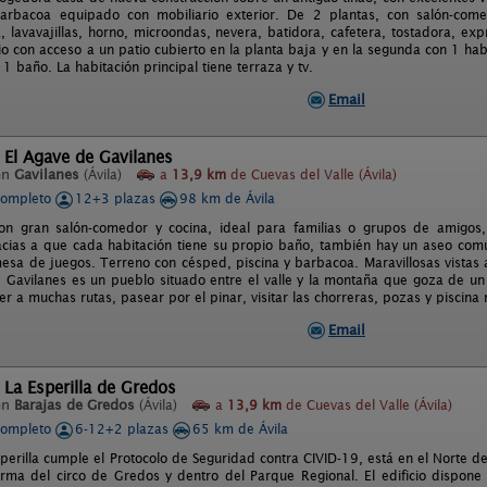
barbacoa equipado con mobiliario exterior. De 2 plantas, con salón-co
, lavavajillas, horno, microondas, nevera, batidora, cafetera, tostadora, ex
o con acceso a un patio cubierto en la planta baja y en la segunda con 1 ha
1 baño. La habitación principal tiene terraza y tv.
Email
 El Agave de Gavilanes
en
Gavilanes
(Ávila)
a
13,9 km
de Cuevas del Valle (Ávila)
completo
12+3 plazas
98 km de Ávila
con gran salón-comedor y cocina, ideal para familias o grupos de amigos
acias a que cada habitación tiene su propio baño, también hay un aseo común
 mesa de juegos. Terreno con césped, piscina y barbacoa. Maravillosas vistas 
a. Gavilanes es un pueblo situado entre el valle y la montaña que goza de u
 a muchas rutas, pasear por el pinar, visitar las chorreras, pozas y piscina 
Email
 La Esperilla de Gredos
en
Barajas de Gredos
(Ávila)
a
13,9 km
de Cuevas del Valle (Ávila)
completo
6-12+2 plazas
65 km de Ávila
perilla cumple el Protocolo de Seguridad contra CIVID-19, está en el Norte d
orma del circo de Gredos y dentro del Parque Regional. El edificio dispon