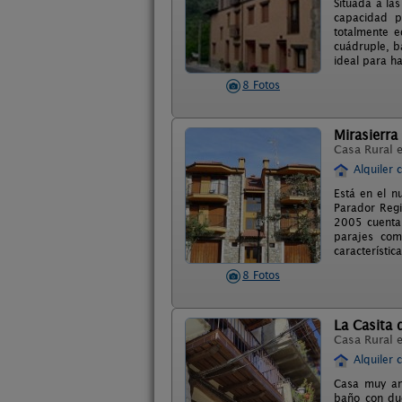
Situada a la
capacidad p
totalmente e
cuádruple, b
ideal para ha
8 Fotos
Mirasierra
Casa Rural 
Alquiler 
Está en el n
Parador Regi
2005 cuenta 
parajes com
característic
8 Fotos
La Casita d
Casa Rural 
Alquiler 
Casa muy ant
baño con duc