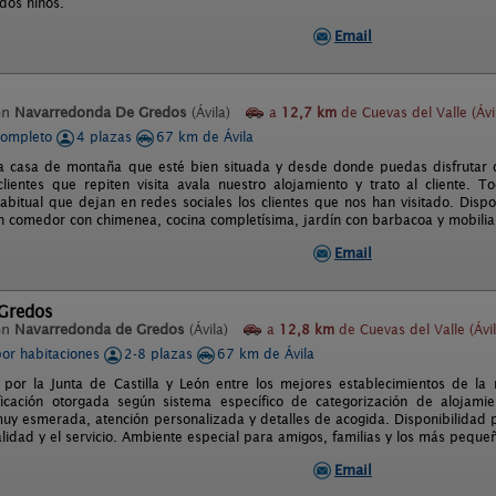
idos niños.
Email
en
Navarredonda De Gredos
(Ávila)
a
12,7 km
de Cuevas del Valle (Ávi
completo
4 plazas
67 km de Ávila
a casa de montaña que esté bien situada y desde donde puedas disfrutar d
ientes que repiten visita avala nuestro alojamiento y trato al cliente.
abitual que dejan en redes sociales los clientes que nos han visitado. Dis
ón comedor con chimenea, cocina completísima, jardín con barbacoa y mobilia
Email
 Gredos
en
Navarredonda de Gredos
(Ávila)
a
12,8 km
de Cuevas del Valle (Ávil
por habitaciones
2-8 plazas
67 km de Ávila
 por la Junta de Castilla y León entre los mejores establecimientos de la r
ficación otorgada según sistema específico de categorización de alojami
uy esmerada, atención personalizada y detalles de acogida. Disponibilidad
lidad y el servicio. Ambiente especial para amigos, familias y los más peque
Email