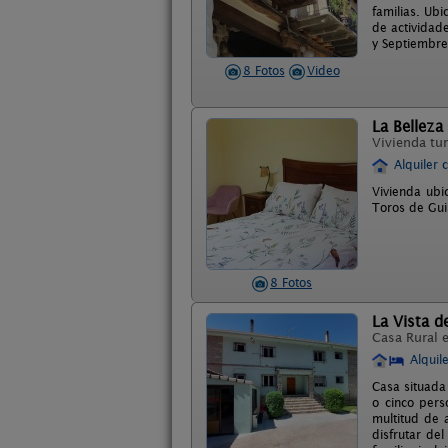
familias. Ubi
de actividad
y Septiembre
8 Fotos
Video
La Belleza 
Vivienda tur
Alquiler 
Vivienda ubi
Toros de Gui
8 Fotos
La Vista d
Casa Rural 
Alquil
Casa situada
o cinco pers
multitud de 
disfrutar de