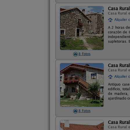
Casa Rural
Casa Rural 
Alquiler 
A 2 horas de
corazón de G
independien
supletorias. 
8 Fotos
Casa Rura
Casa Rural 
Alquiler 
Antiguo case
edificio, to
de madera, 
ajardinado c
8 Fotos
Casa Rural
Casa Rural 