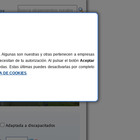
ios
-
al. Algunas son nuestras y otras pertenecen a empresas
cesitan de tu autorización. Al pulsar el botón
Aceptar
uedas. Estas últimas puedes desactivarlas por completo
CA DE COOKIES
.
Casa Rural Son Soles
Hotel Rural El Torr
5 pers.
20 €
Blacha (Ávila)
Piedralaves (Ávila
desde
Adaptada a discapacitados