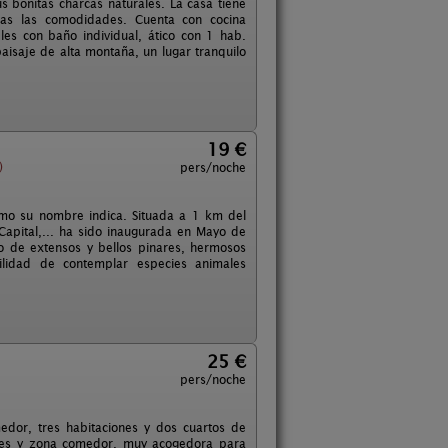
s bonitas charcas naturales. La casa tiene
odas las comodidades. Cuenta con cocina
les con baño individual, ático con 1 hab.
aisaje de alta montaña, un lugar tranquilo
19 €
)
pers/noche
omo su nombre indica. Situada a 1 km del
apital,... ha sido inaugurada en Mayo de
o de extensos y bellos pinares, hermosos
ilidad de contemplar especies animales
25 €
pers/noche
edor, tres habitaciones y dos cuartos de
iones y zona comedor, muy acogedora para