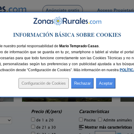
Anúnciate gratis
Acceso Propietar
Busca por pueblo
INFORMACIÓN BÁSICA SOBRE COOKIES
s del Valle
de Cuevas del Valle
de nuestro portal responsabilidad de
Mario Temprado Casas
.
o de información que se guarda en tu pc, smartphone o tablet al visitar el port
ecesarias para que todo funcione correctamente son las Cookies Técnicas y no ne
rias), personalizadas según tus preferencias y con publicidad ajustada a tus búsq
sactivación desde “Configuración de Cookies”. Más información en nuestra
POLÍTI
Casa Rural El Rincón de Gredos
5 pers.
6-16+1 pers.
46 €
38 €
Navaluenga (Ávila)
e
desde
Precio (€/pers)
Características
de 1 a 20
Piscina
Admite animales
de 21 a 30
Mostrar más características