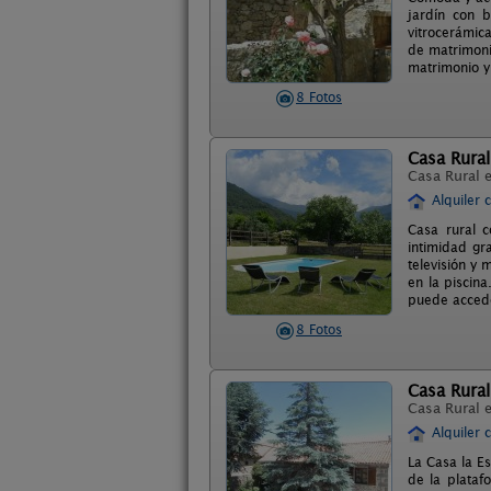
jardín con 
vitrocerámica
de matrimoni
matrimonio y 
8 Fotos
Casa Rural
Casa Rural 
Alquiler 
Casa rural 
intimidad gr
televisión y
en la piscin
puede acceder
8 Fotos
Casa Rural
Casa Rural 
Alquiler 
La Casa la Es
de la plataf