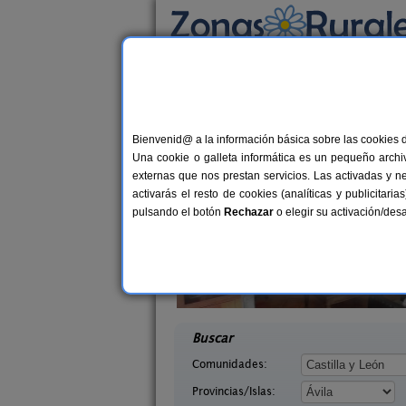
Busca por alojamiento
Alojamientos
>
Castilla y León
>
Ávila
> Cueva
Casas Rurales cerca 
Bienvenid@ a la información básica sobre las cookies 
Una cookie o galleta informática es un pequeño archiv
externas que nos prestan servicios. Las activadas y n
activarás el resto de cookies (analíticas y publicita
pulsando el botón
Rechazar
o elegir su activación/de
tregredos
La Guarida del Oso
16+4 pers.
8-10+
38 €
vila)
Candeleda (Ávila)
desde
desd
Buscar
Comunidades:
Provincias/Islas: