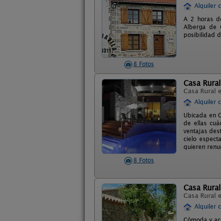
Alquiler 
A 2 horas d
Alberga de 
posibilidad d
8 Fotos
Casa Rural
Casa Rural 
Alquiler 
Ubicada en G
de ellas cuá
ventajas dest
cielo espect
quieren renu
8 Fotos
Casa Rural
Casa Rural 
Alquiler 
Cómoda y aco