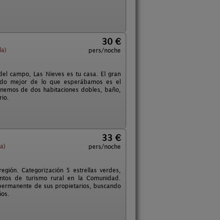
30 €
la)
pers/noche
el campo, Las Nieves es tu casa. El gran
 Todo mejor de lo que esperábamos es el
ponemos de dos habitaciones dobles, baño,
rio.
33 €
a)
pers/noche
egión. Categorización 5 estrellas verdes,
entos de turismo rural en la Comunidad.
 permanente de sus propietarios, buscando
ños.