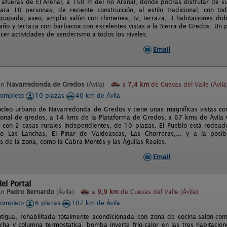
s afueras de El Arenal, a 150 m del río Arenal, donde podrás disfrutar de su
ara 10 personas, de reciente construcción, al estilo tradicional, con t
quipada, aseo, amplio salón con chimenea, tv, terraza, 3 habitaciones dob
año y terraza con barbacoa con excelentes vistas a la Sierra de Gredos. Un p
cer actividades de senderismo a todos los niveles.
Email
en
Navarredonda de Gredos
(Ávila)
a
7,4 km
de Cuevas del Valle (Ávila
completo
10 plazas
40 km de Ávila
ucleo urbano de Navarredonda de Gredos y tiene unas magníficas vistas c
onal de gredos, a 14 kms de la Plataforma de Gredos, a 67 kms de Ávila C
con 2 casas rurales independientes, de 10 plazas. El Pueblo está rodead
o Las Lanchas, El Pinar de Valdeascas, Las Chorreras,... y a la posib
as de la zona, como la Cabra Montés y las Águilas Reales.
Email
el Portal
en
Pedro Bernardo
(Ávila)
a
9,9 km
de Cuevas del Valle (Ávila)
completo
6 plazas
107 km de Ávila
igua, rehabilitada totalmente acondicionada con zona de cocina-salón-com
ha y columna termostatica, bomba inverte frío-calor en las tres habitac