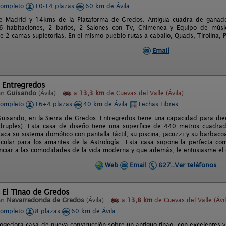
completo
10-14 plazas
60 km de Ávila
e Madrid y 14kms de la Plataforma de Gredos. Antigua cuadra de ganado 
6 habitaciones, 2 baños, 2 Salones con Tv, Chimenea y Equipo de músic
e 2 camas supletorias. En el mismo pueblo rutas a caballo, Quads, Tirolina, P
Email
 Entregredos
en
Guisando
(Ávila)
a
13,3 km
de Cuevas del Valle (Ávila)
completo
16+4 plazas
40 km de Ávila
Fechas Libres
uisando, en la Sierra de Gredos. Entregredos tiene una capacidad para dieci
druples). Esta casa de diseño tiene una superficie de 440 metros cuadrado
aca su sistema domótico con pantalla táctil, su piscina, jacuzzi y su barbaco
acular para los amantes de la Astrología.. Esta casa supone la perfecta c
nciar a las comodidades de la vida moderna y que además, le entusiasme el c
Web
Email
627..Ver teléfonos
 El Tinao de Gredos
en
Navarredonda de Gredos
(Ávila)
a
13,8 km
de Cuevas del Valle (Ávil
completo
8 plazas
60 km de Ávila
gedora casa de nueva construcción sobre un antiguo tinao, con excelentes vi