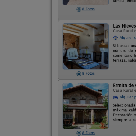
familia, inclu
8 Fotos
Las Nieves
Casa Rural 
Alquiler 
Si buscas un
número de cl
comentario h
terraza, sal
8 Fotos
Ermita de
Casa Rural 
Alquiler 
Seleccionada
máxima cali
Decoración m
siempre la ca
8 Fotos