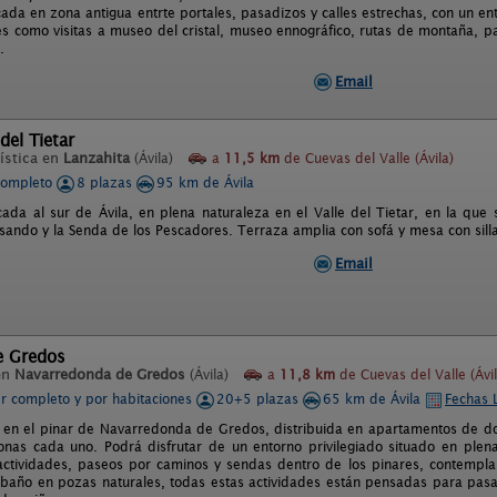
cada en zona antigua entrte portales, pasadizos y calles estrechas, con un e
es como visitas a museo del cristal, museo ennográfico, rutas de montaña, pa
.
Email
del Tietar
ística en
Lanzahita
(Ávila)
a
11,5 km
de Cuevas del Valle (Ávila)
completo
8 plazas
95 km de Ávila
cada al sur de Ávila, en plena naturaleza en el Valle del Tietar, en la que 
sando y la Senda de los Pescadores. Terraza amplia con sofá y mesa con sill
Email
e Gredos
en
Navarredonda de Gredos
(Ávila)
a
11,8 km
de Cuevas del Valle (Ávil
er completo y por habitaciones
20+5 plazas
65 km de Ávila
Fechas 
 en el pinar de Navarredonda de Gredos, distribuida en apartamentos de do
onas cada uno. Podrá disfrutar de un entorno privilegiado situado en plen
actividades, paseos por caminos y sendas dentro de los pinares, contemplar
l baño en pozas naturales, todas estas actividades están pensadas para pasa