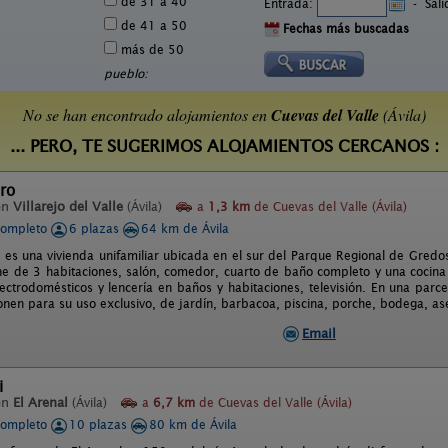
de 31 a 40
Entrada:
-
Sal
de 41 a 50
Fechas más buscadas
más de 50
pueblo:
No se han encontrado alojamientos en
Cuevas del Valle
(Ávila)
... PERO, TE SUGERIMOS ALOJAMIENTOS CERCANOS :
ro
en
Villarejo del Valle
(Ávila)
a
1,3 km
de Cuevas del Valle (Ávila)
completo
6 plazas
64 km de Ávila
 es una vivienda unifamiliar ubicada en el sur del Parque Regional de Gredo
one de 3 habitaciones, salón, comedor, cuarto de baño completo y una cocina
lectrodomésticos y lencería en baños y habitaciones, televisión. En una parce
onen para su uso exclusivo, de jardín, barbacoa, piscina, porche, bodega, ase
Email
i
en
El Arenal
(Ávila)
a
6,7 km
de Cuevas del Valle (Ávila)
completo
10 plazas
80 km de Ávila