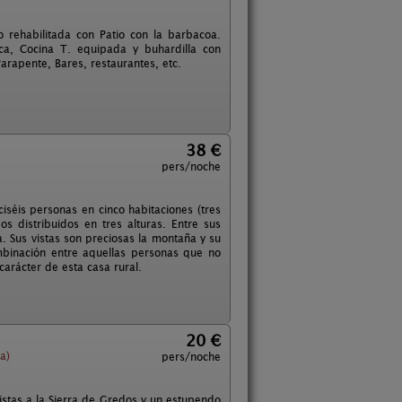
rehabilitada con Patio con la barbacoa.
a, Cocina T. equipada y buhardilla con
arapente, Bares, restaurantes, etc.
38 €
pers/noche
séis personas en cinco habitaciones (tres
s distribuidos en tres alturas. Entre sus
a. Sus vistas son preciosas la montaña y su
ombinación entre aquellas personas que no
arácter de esta casa rural.
20 €
a)
pers/noche
stas a la Sierra de Gredos y un estupendo