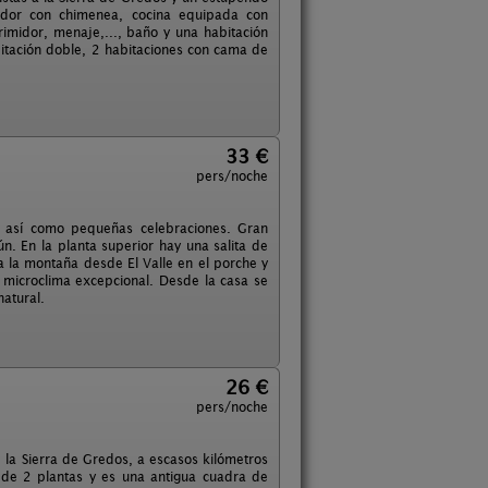
medor con chimenea, cocina equipada con
primidor, menaje,..., baño y una habitación
bitación doble, 2 habitaciones con cama de
33 €
pers/noche
, así como pequeñas celebraciones. Gran
. En la planta superior hay una salita de
a la montaña desde El Valle en el porche y
n microclima excepcional. Desde la casa se
natural.
26 €
pers/noche
e la Sierra de Gredos, a escasos kilómetros
e de 2 plantas y es una antigua cuadra de