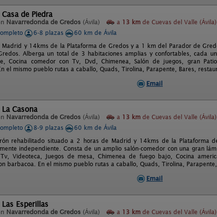
 Casa de Piedra
en
Navarredonda de Gredos
(Ávila)
a
13 km
de Cuevas del Valle (Ávila)
completo
6-8 plazas
60 km de Ávila
 Madrid y 14kms de la Plataforma de Gredos y a 1 km del Parador de Gredos
redos. Alberga un total de 3 habitaciones amplias y confortables, cada u
te, Cocina comedor con Tv, Dvd, Chimenea, Salón de juegos, gran Pati
En el mismo pueblo rutas a caballo, Quads, Tirolina, Parapente, Bares, restau
Email
l La Casona
en
Navarredonda de Gredos
(Ávila)
a
13 km
de Cuevas del Valle (Ávila)
completo
8-9 plazas
60 km de Ávila
rón rehabilitado situado a 2 horas de Madrid y 14kms de la Plataforma d
talmente independiente. Consta de un amplio salón-comedor con una gran lámp
Tv, Videoteca, Juegos de mesa, Chimenea de fuego bajo, Cocina americ
on barbacoa. En el mismo pueblo rutas a caballo, Quads, Tirolina, Parapente, 
Email
 Las Esperillas
en
Navarredonda de Gredos
(Ávila)
a
13 km
de Cuevas del Valle (Ávila)