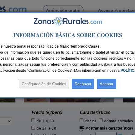
Anúnciate gratis
Acceso Propietar
Busca por pueblo
INFORMACIÓN BÁSICA SOBRE COOKIES
s de San Pedro
de Arenas de San Pedro
de nuestro portal responsabilidad de
Mario Temprado Casas
.
o de información que se guarda en tu pc, smartphone o tablet al visitar el port
ecesarias para que todo funcione correctamente son las Cookies Técnicas y no ne
rias), personalizadas según tus preferencias y con publicidad ajustada a tus búsq
sactivación desde “Configuración de Cookies”. Más información en nuestra
POLÍTI
La Guarida del Oso
1 pers.
8-10+5 pers.
38 €
46 €
Candeleda (Ávila)
e
desde
Precio (€/pers)
Características
de 1 a 20
Piscina
Admite animales
de 21 a 30
Mostrar más características