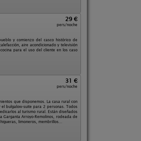
29 €
pers/noche
l pueblo y comienzo del casco histórico de
lefacción, aire acondicionado y televisión
 cocina para el uso del cliente en los caso
31 €
pers/noche
jamientos que disponemos. La casa rural con
el bulgalow-suite para 2 personas. Todos
dicarlos al turismo rural. Están diseñados
 la Garganta Arroyo-Remolinos, rodeada de
, higueras, limoneros, membrillos…