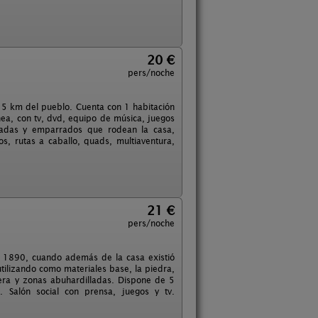
20 €
pers/noche
, 5 km del pueblo. Cuenta con 1 habitación
ea, con tv, dvd, equipo de música, juegos
nadas y emparrados que rodean la casa,
os, rutas a caballo, quads, multiaventura,
21 €
pers/noche
o 1890, cuando además de la casa existió
utilizando como materiales base, la piedra,
era y zonas abuhardilladas. Dispone de 5
n. Salón social con prensa, juegos y tv.