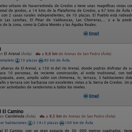
ucleo urbano de Navarredonda de Gredos y tiene unas magníficas vistas c
onal de gredos, a 14 kms de la Plataforma de Gredos, a 67 kms de Ávila C
con 2 casas rurales independientes, de 10 plazas. El Pueblo está rodead
o Las Lanchas, El Pinar de Valdeascas, Las Chorreras,... y a la posib
as de la zona, como la Cabra Montés y las Águilas Reales.
Email
i
en
El Arenal
(Ávila)
a
6,6 km
de Arenas de San Pedro (Ávila)
completo
10 plazas
80 km de Ávila
s afueras de El Arenal, a 150 m del río Arenal, donde podrás disfrutar de su
ara 10 personas, de reciente construcción, al estilo tradicional, con t
quipada, aseo, amplio salón con chimenea, tv, terraza, 3 habitaciones dob
año y terraza con barbacoa con excelentes vistas a la Sierra de Gredos. Un p
cer actividades de senderismo a todos los niveles.
Email
l El Camino
 en
Candeleda
(Ávila)
a
9,5 km
de Arenas de San Pedro (Ávila)
por habitaciones
2-14+3 plazas
100 km de Ávila
ral El Camino, con un gran espacio de 30. 000 metros cuadrados, tiene