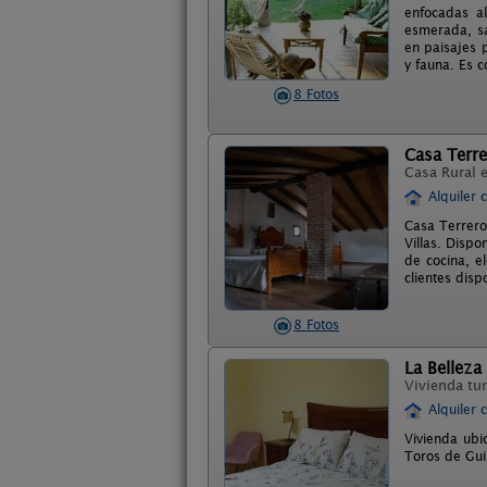
enfocadas al
esmerada, sa
en paisajes 
y fauna. Es 
8 Fotos
Casa Terre
Casa Rural 
Alquiler 
Casa Terrero
Villas. Disp
de cocina, e
clientes disp
8 Fotos
La Belleza 
Vivienda tur
Alquiler 
Vivienda ubi
Toros de Gui