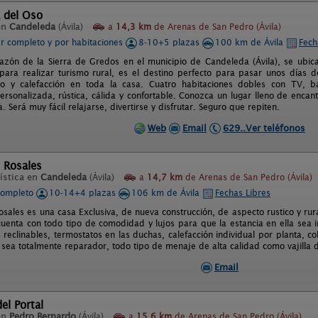
 del Oso
en
Candeleda
(Ávila)
a
14,3 km
de Arenas de San Pedro (Ávila)
er completo y por habitaciones
8-10+5 plazas
100 km de Ávila
Fech
azón de la Sierra de Gredos en el municipio de Candeleda (Ávila), se ubic
 para realizar turismo rural, es el destino perfecto para pasar unos días d
do y calefacción en toda la casa. Cuatro habitaciones dobles con TV,
ersonalizada, rústica, cálida y confortable. Conozca un lugar lleno de encan
. Será muy fácil relajarse, divertirse y disfrutar. Seguro que repiten.
Web
Email
629..Ver teléfonos
 Rosales
ística en
Candeleda
(Ávila)
a
14,7 km
de Arenas de San Pedro (Ávila)
completo
10-14+4 plazas
106 km de Ávila
Fechas Libres
osales es una casa Exclusiva, de nueva construcción, de aspecto rustico y ru
cuenta con todo tipo de comodidad y lujos para que la estancia en ella sea in
s reclinables, termostatos en las duchas, calefacción individual por planta, 
 sea totalmente reparador, todo tipo de menaje de alta calidad como vajilla d
Email
el Portal
en
Pedro Bernardo
(Ávila)
a
15,6 km
de Arenas de San Pedro (Ávila)