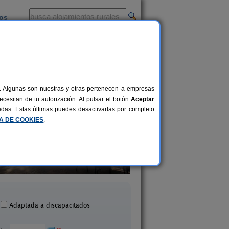
ios
-
al. Algunas son nuestras y otras pertenecen a empresas
cesitan de tu autorización. Al pulsar el botón
Aceptar
uedas. Estas últimas puedes desactivarlas por completo
CA DE COOKIES
.
Las Cabañas Rural
Casa Rural La Cas
20+2 pers.
31 €
Candeleda (Ávila)
Navarredonda de Gredos 
desde
Adaptada a discapacitados