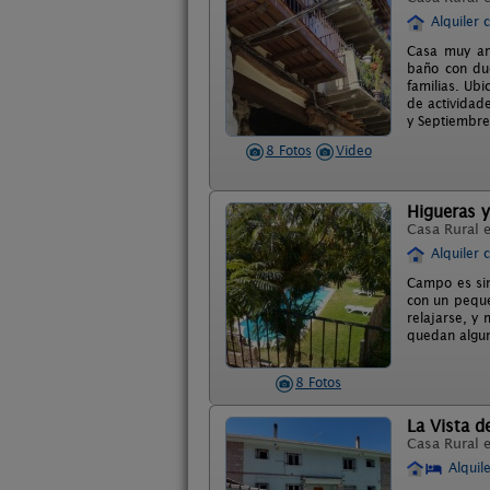
Alquiler 
Casa muy ant
baño con duc
familias. Ubi
de actividad
y Septiembre
8 Fotos
Video
Higueras y
Casa Rural 
Alquiler 
Campo es sin
con un peque
relajarse, y 
quedan algun
8 Fotos
La Vista d
Casa Rural 
Alquil