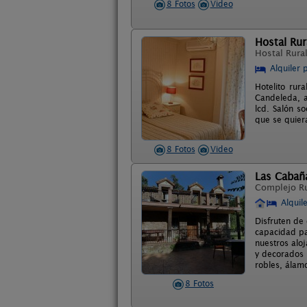
8 Fotos
Video
Hostal Rur
Hostal Rura
Alquiler 
Hotelito rur
Candeleda, a
lcd. Salón so
que se quiera
8 Fotos
Video
Las Cabañ
Complejo R
Alquil
Disfruten de 
capacidad pa
nuestros alo
y decorados 
robles, álam
8 Fotos