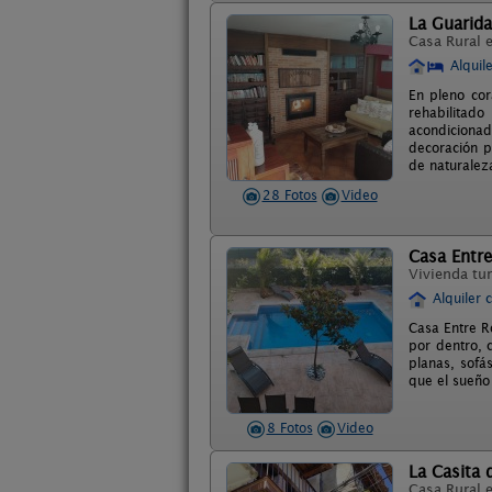
La Guarida
Casa Rural 
Alquil
En pleno cor
rehabilitado
acondiciona
decoración p
de naturaleza
28 Fotos
Video
Casa Entre
Vivienda tur
Alquiler 
Casa Entre R
por dentro, 
planas, sofá
que el sueño
8 Fotos
Video
La Casita d
Casa Rural 