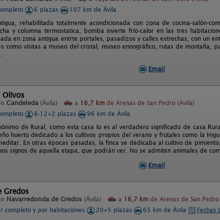
completo
6 plazas
107 km de Ávila
igua, rehabilitada totalmente acondicionada con zona de cocina-salón-com
ha y columna termostatica, bomba inverte frío-calor en las tres habitac
cada en zona antigua entrte portales, pasadizos y calles estrechas, con un e
es como visitas a museo del cristal, museo ennográfico, rutas de montaña, pa
.
Email
 Olivos
en
Candeleda
(Ávila)
a
16,7 km
de Arenas de San Pedro (Ávila)
completo
8-12+2 plazas
96 km de Ávila
ónimo de Rural, como esta casa lo es al verdadero significado de casa Rura
ño huerto dedicado a los cultivos propios del verano y frutales como la Higu
meditar. En otras épocas pasadas, la finca se dedicaba al cultivo de pimient
os signos de aquella etapa, que podrán ver. No se admiten animales de co
Email
e Gredos
en
Navarredonda de Gredos
(Ávila)
a
16,7 km
de Arenas de San Pedro 
er completo y por habitaciones
20+5 plazas
65 km de Ávila
Fechas 