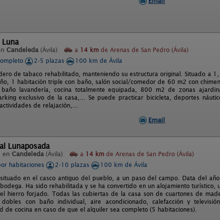
Email
 Luna
en
Candeleda
(Ávila)
a
14 km
de Arenas de San Pedro (Ávila)
completo
2-5 plazas
100 km de Ávila
dero de tabaco rehabilitado, manteniendo su estructura original. Situado a 1
ño, 1 habitación triple con baño, salón social/comedor de 60 m2 con chimen
, baño lavandería, cocina totalmente equipada, 800 m2 de zonas ajardi
rking exclusivo de la casa,... Se puede practicar bicicleta, deportes náutic
ctividades de relajación,...
Email
ral Lunaposada
l en
Candeleda
(Ávila)
a
14 km
de Arenas de San Pedro (Ávila)
por habitaciones
2-10 plazas
100 km de Ávila
 situado en el casco antiguo del pueblo, a un paso del campo. Data del añ
bodega. Ha sido rehabilitada y se ha convertido en un alojamiento turístico, 
el hierro forjado. Todas las cubiertas de la casa son de cuartones de mad
 dobles con baño individual, aire acondicionado, calefacción y televisió
d de cocina en caso de que el alquiler sea completo (5 habitaciones).