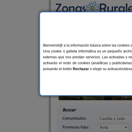
Busca por alojamiento
Alojamientos
>
Castilla y León
>
Ávila
> Arena
Casas Rurales cerca 
Bienvenid@ a la información básica sobre las cookies 
Una cookie o galleta informática es un pequeño archiv
externas que nos prestan servicios. Las activadas y n
activarás el resto de cookies (analíticas y publicita
pulsando el botón
Rechazar
o elegir su activación/de
tregredos
Casa Rural El Rincón de Gredos
16+4 pers.
6-16+
38 €
vila)
Navaluenga (Ávila)
desde
desd
Buscar
Comunidades:
Provincias/Islas: