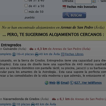
de 31 a 40
Entrada:
-
Sal
de 41 a 50
Fechas más buscadas
más de 50
pueblo:
No se han encontrado alojamientos en
Arenas de San Pedro
(Ávila)
... PERO, TE SUGERIMOS ALOJAMIENTOS CERCANOS :
 Entregredos
en
Guisando
(Ávila)
a
4,3 km
de Arenas de San Pedro (Ávila)
completo
16+4 plazas
40 km de Ávila
Fechas Libres
uisando, en la Sierra de Gredos. Entregredos tiene una capacidad para dieci
druples). Esta casa de diseño tiene una superficie de 440 metros cuadrado
aca su sistema domótico con pantalla táctil, su piscina, jacuzzi y su barbaco
acular para los amantes de la Astrología.. Esta casa supone la perfecta c
nciar a las comodidades de la vida moderna y que además, le entusiasme el c
Web
Email
627..Ver teléfonos
en
Navarredonda de Gredos
(Ávila)
a
6,1 km
de Arenas de San Pedro (Á
completo
10 plazas
40 km de Ávila