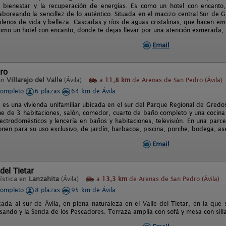
 bienestar y la recuperación de energías. Es como un hotel con encanto,
boreando la sencillez de lo auténtico. Situada en el macizo central Sur de 
plenos de vida y belleza. Cascadas y ríos de aguas cristalinas, que hacen e
como un hotel con encanto, donde te dejas llevar por una atención esmerada, s
Email
ro
en
Villarejo del Valle
(Ávila)
a
11,8 km
de Arenas de San Pedro (Ávila)
completo
6 plazas
64 km de Ávila
 es una vivienda unifamiliar ubicada en el sur del Parque Regional de Gredo
one de 3 habitaciones, salón, comedor, cuarto de baño completo y una cocina
lectrodomésticos y lencería en baños y habitaciones, televisión. En una parce
onen para su uso exclusivo, de jardín, barbacoa, piscina, porche, bodega, ase
Email
del Tietar
ística en
Lanzahita
(Ávila)
a
13,3 km
de Arenas de San Pedro (Ávila)
completo
8 plazas
95 km de Ávila
cada al sur de Ávila, en plena naturaleza en el Valle del Tietar, en la que 
sando y la Senda de los Pescadores. Terraza amplia con sofá y mesa con sill