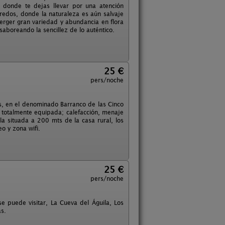
 donde te dejas llevar por una atención
Gredos, donde la naturaleza es aún salvaje
merger gran variedad y abundancia en flora
aboreando la sencillez de lo auténtico.
25 €
pers/noche
s, en el denominado Barranco de las Cinco
 totalmente equipada; calefacción, menaje
la situada a 200 mts de la casa rural, los
o y zona wifi.
25 €
pers/noche
se puede visitar, La Cueva del Águila, Los
as.