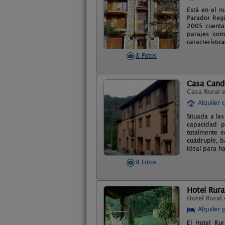
Está en el n
Parador Regi
2005 cuenta 
parajes com
característic
8 Fotos
Casa Cand
Casa Rural 
Alquiler 
Situada a la
capacidad p
totalmente e
cuádruple, b
ideal para ha
8 Fotos
Hotel Rura
Hotel Rural
Alquiler 
El Hotel Ru