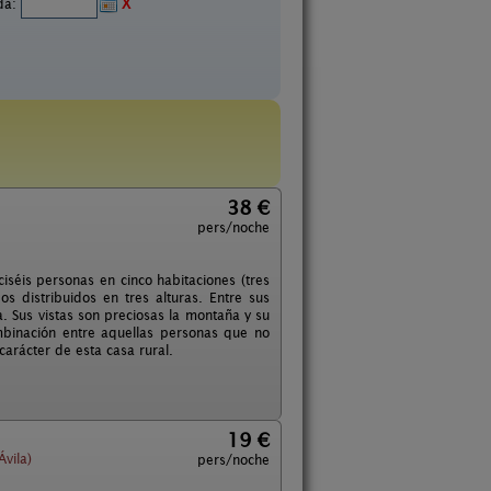
ida:
X
38 €
pers/noche
séis personas en cinco habitaciones (tres
s distribuidos en tres alturas. Entre sus
a. Sus vistas son preciosas la montaña y su
ombinación entre aquellas personas que no
arácter de esta casa rural.
19 €
vila)
pers/noche