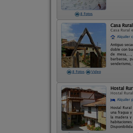
8 Fotos
Casa Rural
Casa Rural 
Alquiler 
Antiguo seca
doble con ba
de mesa,...
barbacoa, pa
senderismo, a
8 Fotos
Video
Hostal Ru
Hostal Rura
Alquiler 
Hostal Rural
una fragua y 
la madera y 
habitaciones
Disponibilida