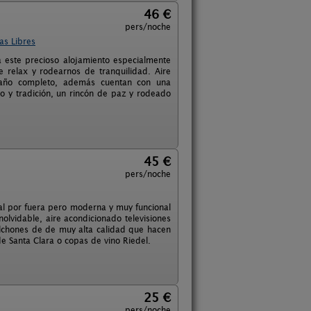
46 €
pers/noche
as Libres
a este precioso alojamiento especialmente
e relax y rodearnos de tranquilidad. Aire
 baño completo, además cuentan con una
to y tradición, un rincón de paz y rodeado
45 €
pers/noche
ral por fuera pero moderna y muy funcional
olvidable, aire acondicionado televisiones
colchones de de muy alta calidad que hacen
e Santa Clara o copas de vino Riedel.
25 €
pers/noche