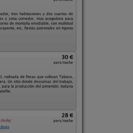
edor, tres habitaciones y dos cuartos de
iones y zona comedor, muy acogedora para
ntorno de montaña envidiable, con mulititud
rapente, etc, fiestas patronales en Agosto
30 €
pers/noche
l, rodeada de fincas que cultivan Tabaco,
era. Un sitio donde descansar del trabajo,
o, para la producción del pimentón, todavía
mpañía.
28 €
(Ávila)
pers/noche
Libres