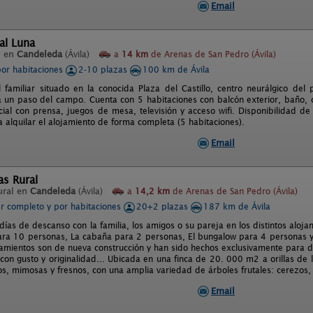
Email
al Luna
l en
Candeleda
(Ávila)
a
14 km
de Arenas de San Pedro (Ávila)
por habitaciones
2-10 plazas
100 km de Ávila
al familiar situado en la conocida Plaza del Castillo, centro neurálgico de
 un paso del campo. Cuenta con 5 habitaciones con balcón exterior, baño, ca
cial con prensa, juegos de mesa, televisión y acceso wifi. Disponibilidad de
 alquilar el alojamiento de forma completa (5 habitaciones).
Email
as Rural
ural en
Candeleda
(Ávila)
a
14,2 km
de Arenas de San Pedro (Ávila)
er completo y por habitaciones
20+2 plazas
187 km de Ávila
días de descanso con la familia, los amigos o su pareja en los distintos alo
ra 10 personas, La cabaña para 2 personas, El bungalow para 4 personas y 
jamientos son de nueva construcción y han sido hechos exclusivamente para de
con gusto y originalidad... Ubicada en una finca de 20. 000 m2 a orillas de
os, mimosas y fresnos, con una amplia variedad de árboles frutales: cerezos
Email